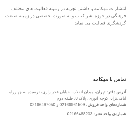
انتشارات مهکامه با داشتن تجربه در زمینه فعالیت های مختلف
فرهنگی در حوزه نشر کتاب و به صورت تخصصی در زمینه صنعت
گردشگری فعالیت می نماید.
لینک های سریع
درباره ما
تماس با ما
فروشگاه
تماس با مهکامه
آدرس دفتر:
تهران، میدان انقلاب، خیابان فخر رازی، نرسیده به چهارراه
لبافی‌نژاد، کوچه انوری، پلاک 8، طبقه دوم
شماره‌های واحد فروش:
02166961509 و 02166497050
شماره‌‌ی واحد نشر:
02166488203