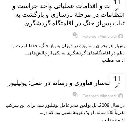
11
الزامات و اقدامات عملیاتی واحد حراست و
آذر
انتظامات در مرحلۀ بازسازی و بازگشت به
ثبات پس‌از جنگ در اقامتگاه گردشگری
0
Fatemeh Alimoradi
پس‌از هر بحران و به‌ویژه در دوران پس‌از جنگ، حفظ امنیت و
نظم در اقامتگاه‌های گردشگری به یکی از چالش‌های...
ادامه مطلب
بریده‌های کتاب
11
یکپارچه‌ساز فناوری و رسانه در عمل: یونیلیور
آذر
0
Fatemeh Alimoradi
در سال 2009، پل پولمن مدیرعامل یونیلیور شد. برای این شرکتِ
تقریباً 130‌ساله، او یک غریبۀ نسبی بود که در...
ادامه مطلب