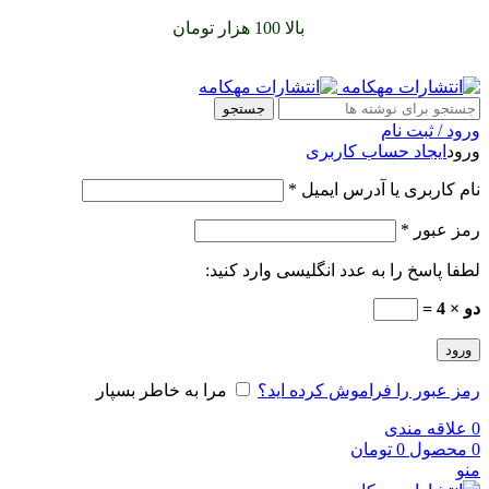
سفارشات خود را برای
بالا 100 هزار تومان
را با پیک رایگان تجربه
کنید
جستجو
ورود / ثبت نام
ورود
ایجاد حساب کاربری
نام کاربری یا آدرس ایمیل
*
رمز عبور
*
لطفا پاسخ را به عدد انگلیسی وارد کنید:
دو × 4 =
ورود
رمز عبور را فراموش کرده اید؟
مرا به خاطر بسپار
0
علاقه مندی
0
محصول
0
تومان
منو