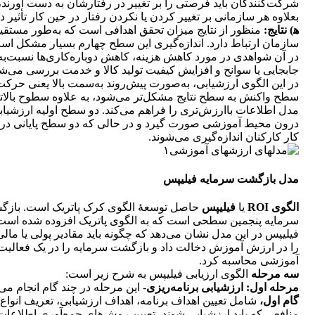
شرکت‌کنندگان باید فرصتی را بر تغییر در رفتارشان به دست آورند،
بعلاوه هر سازمانی بر تغییر کردن یا نکردن رفتار در حین کار تأثیر دا
ه‍‌) نتایج:
منظور از نتایج میزان تحقق اهدافی است که به‌طور مستقیم
سازمان ارتباط دارد. اندازه‌گیری این سطح چهارم بسیار مشکل اس
در آن شواهدی در مورد کاهش هزینه، کاهش دوباره‌کاری‌ها نسبت‌به
جابجایی یا سوانح و افزایش کیفیت تولید کالا و خدمت بررسی می‌شو
در این الگوی ارزشیابی، به‌صورت پیش‌روند به‌سمت بالا یعنی حرکت
سطح واکنش به سطح نتایج مشکل‌تر می‌شود، به علاوه سطوح بالاتر
مدل اطلاعات باارزش‌تری را فراهم می‌کند. دو سطح اولیه ارزشیاب
درون محیط آموزشی صورت گیرد و در حالی که دو سطح پایانی در
کار کارکنان اندازه‌گیری می‌شوند.
مدل بازگشت سرمایه فیلیپس
الگوی ROI
یا
فیلیپس
حاصل توسعۀ الگوی کرک پاتریک است. باز
سرمایه پنجمین سطحی است که به الگوی پاتریک افزوده شده است
فیلیپس در این مدل نشان می‌دهد که چگونه باید مقادیر پولی یا مال
را در ارزش آموزش دخالت داد و بازگشت سرمایه را در یک فعالیت
آموزشی محاسبه کرد.
سه مرحله
الگوی ارزیابی فیلیپس به شرح زیر است:
مرحله اول:
ارزشیابی برنامه‌ریزی
- این مرحله در چند گام انجام می‎‌شود:
گام اول،
شامل تعیین اهداف برنامه، اهداف ارزشیابی، تعریف انواع
منافعی که باید ارزشیابی شوند، تعیین روش‌های جمع‌آوری اطلاعات