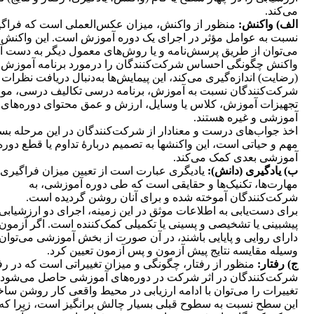
می‌کند.
الف) واکنش:
منظور از واکنش، میزان عکس‌العملی است که فراگی
نسبت به عوامل مؤثر در اجرای یک دوره آموزش است. این واکنش 
می‌توان از طریق پرسش‌نامه و یا روش‌های معمول دیگر به دست آو
واکنش چگونگی احساس شرکت‌کنندگان را درمورد برنامه آموزش
(رضایت‌) اندازه‌گیری می‌کند، این پیمایش‌ها به‌دنبال دریافت نظرات
شرکت‌کنندگان نسبت به آموزش، برنامه درسی تکالیف درسی، مواد
تجهیزات آموزش، کلاس یا وسایل، ارزش و عمق محتوای دوره‌های
آموزشی و غیره هستند.
اخذ جواب‌های درست و معنادار از شرکت‌کنندگان در این مرحله بسی
مهم و حیاتی است، این واکنش‎ها به تصمیم دربارۀ تداوم یا قطع د
آموزشی بعدی کمک می‌کند.
ب) یادگیری (دانش):
یادیگری عبارت است از تعیین میزان فراگیری،
مهارت‌ها، تکنیک‌ها و حقایقی است که طی دوره آموزشی، به
شرکت‌کنندگان آموخته شده و برای آنان روشن گردیده است.
برای دست‌یابی به اطلاعات موثق در این زمینه، اجرای دو ارزشیابی
پیشبینی یا تشخیصی و پسینی یا تکمیلی کمک‌کننده است. اگر آزمون‌
دارای روایی و پایایی باشند، در آن صورت از بخش آموزشی می‌توان 
وسیله مقایسه نتایج پیش آزمون و پس آزمون تعیین کرد.
ج) رفتار:
منظور از رفتار، چگونگی و میزان تغییراتی است که در رف
شرکت‌کنندگان در اثر شرکت در دوره‌های آموزشی حاصل می‌شود. 
تغییرات را می‌توان با ادامه ارزیابی در محیط واقعی کار روشن سا
این سطح نسبت به سطوح قبلی بسیار چالش برانگیز است، زیرا که