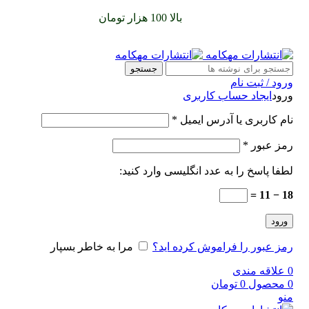
سفارشات خود را برای
بالا 100 هزار تومان
را با پیک رایگان تجربه
کنید
جستجو
ورود / ثبت نام
ورود
ایجاد حساب کاربری
نام کاربری یا آدرس ایمیل
*
رمز عبور
*
لطفا پاسخ را به عدد انگلیسی وارد کنید:
18 − 11 =
ورود
رمز عبور را فراموش کرده اید؟
مرا به خاطر بسپار
0
علاقه مندی
0
محصول
0
تومان
منو