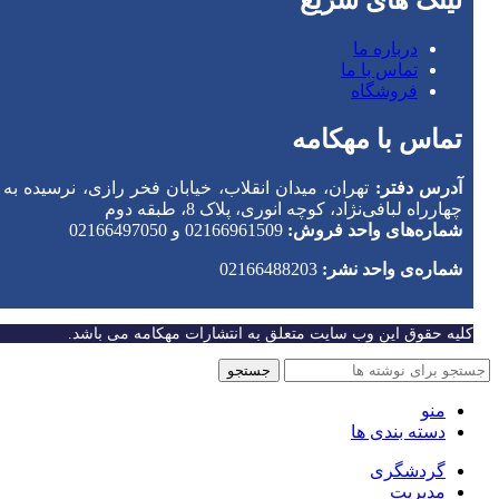
درباره ما
تماس با ما
فروشگاه
تماس با مهکامه
آدرس دفتر:
تهران، میدان انقلاب، خیابان فخر رازی، نرسیده به
چهارراه لبافی‌نژاد، کوچه انوری، پلاک 8، طبقه دوم
شماره‌های واحد فروش:
02166961509 و 02166497050
شماره‌‌ی واحد نشر:
02166488203
کلیه حقوق این وب سایت متعلق به انتشارات مهکامه می باشد.
جستجو
منو
دسته بندی ها
گردشگری
مدیریت