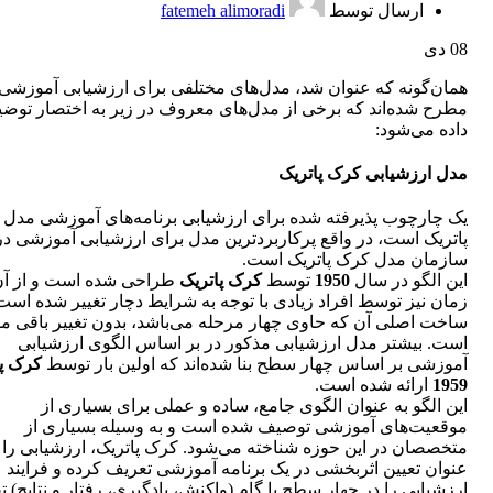
ارسال توسط
fatemeh alimoradi
08
دی
همان‌گونه که عنوان شد، مدل‌های مختلفی برای ارزشیابی آموزشی
مطرح شده‌اند که برخی از مدل‌های معروف در زیر به اختصار توضی
داده می‌شود:
مدل ارزشیابی کرک پاتریک
یک چارچوب پذیرفته شده برای ارزشیابی برنامه‌های آموزشی مدل
پاتریک است، در واقع پرکاربردترین مدل برای ارزشیابی آموزشی در
سازمان مدل کرک پاتریک است.
این الگو در سال
1950
توسط
کرک پاتریک
طراحی شده است و از آن
زمان نیز توسط افراد زیادی با توجه به شرایط دچار تغییر شده است،
ساخت اصلی آن که حاوی چهار مرحله می‌باشد، بدون تغییر باقی ما
است. بیشتر مدل ارزشیابی مذکور در بر اساس الگوی ارزشیابی
آموزشی بر اساس چهار سطح بنا شده‌اند که اولین بار توسط
کرک پا
1959
ارائه شده است.
این الگو به عنوان الگوی جامع، ساده و عملی برای بسیاری از
موقعیت‌های آموزشی توصیف شده است و به وسیله بسیاری از
متخصصان در این حوزه شناخته می‌شود. کرک پاتریک، ارزشیابی را 
عنوان تعیین اثربخشی در یک برنامه آموزشی تعریف کرده و فرایند
ارزشیابی را در چهار سطح یا گام (واکنش، یادگیری، رفتار و نتایج) 