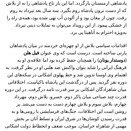
پادشاهی ارمنستان بازگردد. اما این بار تاج پادشاهی را نه از بلاش
که از دست نرون پادشاه روم بگیرد. سه سال بعد تیرداد به روم
رفت. چون از مغان بود و از آلودن آب نهی شده بود، همه‌ی راه را
از خشکی پیمود. از این رویداد می‌توان به تمایلات دینی تیرداد
به‌ویژه احترام به آناهیتا پی برد.
اقدامات سیاسی بلاش از او چهره‌ای خردمند در میان پادشاهان
پارتی ساخته است. درست است که وی عنوان
فیل هلن
(
دوستدار یونان
) را همچنان حفظ کرده بود اما علاقه‌ی او به
فرهنگ ایرانی را شاید بتوان واکنش ضد هلنی او در نظر گرفت. به
اهتمام وی اوستا تدوین شد و خط پهلوی اشکانی در سکه‌های این
دوره نقر گردید. پس از درگذشت این پادشاه باکیاست، اختلافاتی
میان شاهزادگان اشکانی بر سر قدرت تامه درگرفت. در این دوره
قدرت چند صباحی میان پاکر دوم، خسرو، بلاش دوم، مهرداد
چهارم، بلاش سوم و بلاش چهارم دست به دست می‌شد. پر
روشن است این اختلافات، جنگ‌های فرسایشی با رومی‌ها و به
قدرت رسیدن کوشان‌ها در شرق ایران و تسلط آنان بر بخش
مهمی از شاهراه خراسان، موجب ضعف و انحطاط دولت اشکانی