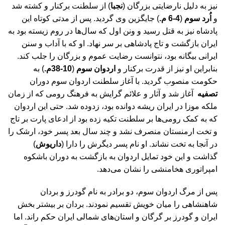
نیز به دلیل نارضایتی بزرگان (
نجبا
) از سلطنت برکنار و کشته شد
و
اُرد سوم
(
4-6 م.
) جایگزین وی گردید. پس از مدتی کوتاه این
پادشاه نیز به قتل رسید و ونن اول که سال‌ها در روم زیسته بود به
ایران بازگشت و تاج پادشاهی بر سر نهاد. او که با آداب و سنن
ایرانی بیگانه بود، نتوانست رضایت عموم و بزرگان را جلب کند.
بنابراین او نیز از قدرت برکنار و
اردوان سوم
(
10-38م.
) به
حکومت منصوب گردید. با آغاز سلطنت اردوان سوم دوران
تصفیه
آغاز شد و آثار و علائم گرایش به فرهنگ رومی که از زمان
ملکه موزا در ایران ریشه دوانده بود، زدوده شد. حتی این اردوان
که به کمک رومی‌ها بر سلطنت تکیه زده بود از ادعای پارت بر تاج
و تخت ارمنستان منصرف نشد و چند سال بعد پسر خود، ارشک را
در آنجا به تخت نشاند. او نام پسر دیگرش را دارا (
داریوش
)
گذاشت و این خود تمایل اردوان به بازگشت به دوران باشکوه
امپراتوری هخامنشی را نشان می‌دهد.
پس از مرگ اردوان سوم، دو برادر به نام گودرز و بردان
شاهنشاهی را میان خویش تقسیم نمودند. بردان بر بیشتر بخش
ایران و گودرز بر گرگان و استان‌های شمالی ایران حکم راند. اما