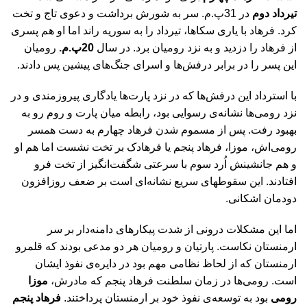
تیرداد دوم
در 31پ.م. سر به شورش برداشت و دعوی تاج و تخت
کرد. فرهاد با یاری سکاها، تیرداد را به سوریه راند اما او هم پسری
از فرهاد را دزدید و به نزد رومیان برد. در سال
20پ.م.
رومیان
این پسر را در برابر درفش‌ها و اسرای جنگ‌های پیشین پس دادند.
با استرداد این درفش‌ها که در نزد پارت‌ها یادگاری پیروزمندی و در
نزد رومی‌ها نشانه‌ی رسوایی بود، رابطه میان پارت و روم رو به
بهبود رفت. پس از مسموم شدن فرهاد چهارم به دست همسر
رومی‌اش، موزا، فرهاد پنجم یا فرهادک بر تخت نشست اما هم او
و هم جانشینش اُرد سوم با سرعتی شگفت‌انگیز از تخت فرو
افتادند. این سقوطهای سریع نشانه‌ای است بر ضعف روزافزون
دودمان اشکانی.
اما این مشکلات درونی از شدت پیکارهای دامنه‌دار بر سر
ارمنستان نکاست. پارتیان و رومیان هر دو مدعی بودند که قلمرو
ارمنستان که از لحاظ نظامی مهم بود در دایره‌ی نفوذ ایشان
است. رومی‌ها در زمان سلطنت فرهاد پنجم که مادرش،
موزا
رومی
بود به توسعه‌ی نفوذ خود بر ارمنستان پرداختند.
فرهاد پنجم