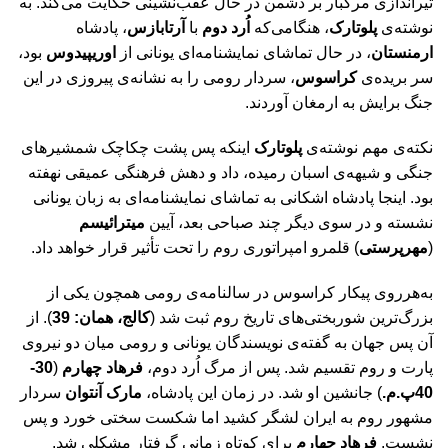
تیراندازی مرگبار بر دشمن در حال عقب‌نشینی حکایت می‌کند. به
نوشته‌ی
پلوتارک
، هنگامی‌که
اُرد دوم
با
آرتابازس
، پادشاه
ارمنستان
، در حال تماشای نمایشنامه‌ای یونانی از
اوریپیدوس
بود،
سر بریده‌ی
کراسوس
، سردار رومی را به نشانه‌ی پیروزی در این
جنگ برایش به ارمغان آوردند.
نکته‌ی مهم نوشته‌ی
پلوتارک
اینکه پس پشت چکاچک شمشیرهای
جنگی و شیهه‌ی اسبان رمیده، داد و دهش فرهنگی عمیقی نهفته
بود. اینجا پادشاه اشکانی به تماشای نمایشنامه‌ای به زبان یونانی
نشسته و در سوی دیگر چند صباحی بعد، آیین
میترائیسم
(
مهرپرستی
) قلمرو امپراتوری روم را تحت تأثیر قرار خواهد داد.
به‌هرروی پیکار کراسوس در سالنامه‌ی رومی همچون یکی از
بزرگ‌ترین شوربختی‌های تاریخ روم ثبت شد (
کالج، همان: 39
). از
آن پس جهان به گفته‌ی نویسندگان یونانی و رومی میان دو نیروی
پارت و روم تقسیم شد. پس از مرگ اُرد دوم،
فرهاد چهارم
(
30-
40پ.م.
) جانشین او شد. در زمان این پادشاه،
مارک آنتوان
سردار
مشهور روم به ایران لشگر کشید اما شکست سختی خورد و پس
نشست.
فرهاد چهارم
برای کوتاه زمانی گرفتار مشکلی شد.