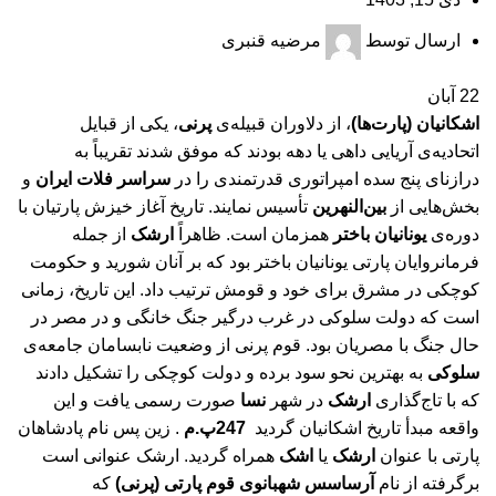
ارسال توسط
مرضیه قنبری
22
آبان
اشکانیان (پارت‌ها)
، از دلاوران قبیله‌ی
پرنی
، یکی از قبایل
اتحادیه‌ی آریایی داهی یا دهه بودند که موفق شدند تقریباً به
درازنای پنج سده امپراتوری قدرتمندی را در
سراسر فلات ایران
و
بخش‌هایی از
بین‌النهرین
تأسیس نمایند. تاریخ آغاز خیزش پارتیان با
دوره‌ی
یونانیان باختر
همزمان است. ظاهراً
ارشک
از جمله
فرمانروایان پارتی یونانیان باختر بود که بر آنان شورید و حکومت
کوچکی در مشرق برای خود و قومش ترتیب داد. این تاریخ، زمانی
است که دولت سلوکی در غرب درگیر جنگ خانگی و در مصر در
حال جنگ با مصریان بود. قوم پرنی از وضعیت نابسامان جامعه‌ی
سلوکی
به بهترین نحو سود برده و دولت کوچکی را تشکیل دادند
که با تاج‌گذاری
ارشک
در شهر
نسا
صورت رسمی یافت و این
واقعه مبدأ تاریخ اشکانیان گردید
247پ.م
. زین پس نام پادشاهان
پارتی با عنوان
ارشک
یا
اشک
همراه گردید. ارشک عنوانی است
برگرفته از نام
آرساسس شهبانوی قوم پارتی
(پرنی)
که