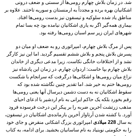
شد. در زمان بلاش چهارم رومی‌ها از سستی و ضعف درونی
اشکانیان بهره برده و مجدداً به ارمنستان و سوریه تاختند. علاوه بر
مناطق یاد شده سلوکیه و تیسفون نیز بدست رومی‌ها افتاد.
بیماری همه‌گیر اگر به یاری اشکانیان نیامده بود چه بسا تمام
شهرهای ایران زیر سم اسبان رومی‌ها رفته بود.
پس از مرگ بلاش چهارم، امپراتوری رو به ضعف او میان دو
پسرش بلاش پنجم و بلاش ششم تقسیم گردید. اما این نیز کارگر
نشد و از اختلافات خانگی نکاست. زیرا مدعی دیگری از خاندان
بلاش چهارم بپا خاست: اردوان چهارم. در زمان این پادشاه نیز
نزاع میان رومی‌ها و اشکانی‌ها درگرفت که سرانجام با شکست
رومی‌ها ختم به خیر شد. اما تقدیر چنین نگاشته شده بود که
سقوط اشکانیان نه به دست دشمن دیرسال آنها یعنی رومی‌ها
رقم بخورد بلکه یک حاکم ایرانی به نام اردشیر با ادعای احیای
مذهب زرتشت آخرین ضربه را بر پیکر این درخت فرسوده فرود
آورد. با کشته شدن آرتاواز آخرین بازمانده‌ی اشکانیان در تیسفون،
به سال
228 میلادی
امپراتوری بزرگ اشکانی منقرض و جای خود
را به حکومتی نوبنیاد به نام ساسانیان بخشید.
برای ادامه، به کتاب