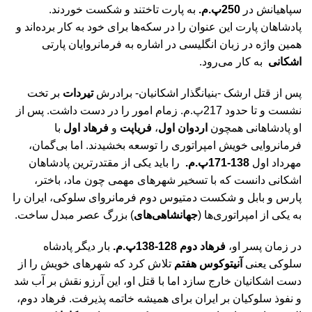
سپاهیانش در
250پ.م.
به پارت تاختند و شکست خوردند.
پادشاهان پارت این عنوان را در سکه‌ها برای خود به کار برده‌اند و
همین واژه در زبان انگلیسی در اشاره به فرمانروایان پارتی
اشکانی
به کار می‌رود.
پس از قتل ارشک -بنیانگذار اشکانیان- برادرش
تیردات
بر تخت
نشست و تا حدود 217پ.م. زمام امور را در دست داشت. پس از
او پادشاهانی همچون
اردوان اول
،
فریاپت
و
فرهاد اول
با
فرمانروایی خویش امپراتوری را توسعه بخشیدند. اما بی‌گمان،
مهرداد اول
138-171پ.م.
را باید یکی از مقتدرترین پادشاهان
اشکانی دانست که با تسخیر شهرهای مهمی چون ماد، باختر،
پارس و بابل و شکست دمتیوس دوم فرمانروای سلوکی، ایران را
به یکی از امپراتوری‌ها (
جهانشاهی‌های
) بزرگ عصر مبدل ساخت.
در زمان پسر او،
فرهاد دوم
128-138پ.م.
بار دیگر پادشاه
سلوکی یعنی
آنیتوکوس هفتم
تلاش کرد که شهرهای خویش را از
دست اشکانیان خارج سازد اما با قتل او، این آرزو نقش بر آب شد
و نفوذ سلوکیان بر ایران برای همیشه خاتمه پذیرفت. فرهاد دوم،