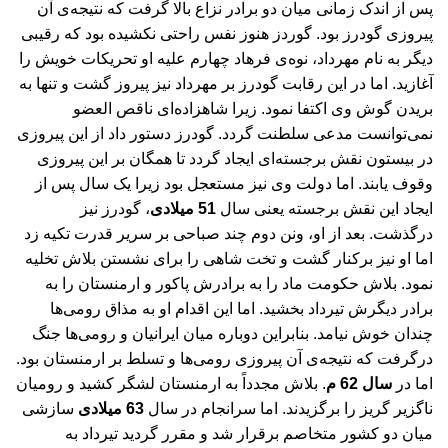
پس از اندک زمانی میان دو برادر نزاع بالا گرفت که نتیجه‌ی آن
پیروزی گودرز بود. گوردز هنوز نفس راحتی نکشیده بود که رقیبی
دیگر به نام مهرداد، نوه‌ی فرهاد چهارم علیه او تحریکات خویش را
آغازید. اما در این رقابت گودرز بر مهرداد نیز پیروز گشت و تنها به
بریدن گوش وی اکتفا نمود. زیرا شاهزاده‌ای ناقص العضو
نمی‌توانست مدعی سلطنت گردد. گودرز دستور داد از این پیروزی
در بیستون نقش برجسته‌ای ایجاد گردد تا همگان بر این پیروزی
وقوف یابند. اما دولت وی نیز مستعجل بود زیرا یک سال پس از
ایجاد این نقش برجسته یعنی سال
51 میلادی
، گودرز نیز
درگذشت. بعد از او، ونن دوم چند صباحی بر سریر قدرت تکیه زد
اما او نیز برکنار گشت و تخت شاهی را برای نشستن بلاش تخلیه
نمود. بلاش حکومت ماد را به برادرش پاکور و ارمنستان را به
برادر دیگرش تیرداد بخشید. اما این اقدام او به مذاق رومی‌ها
چندان خوش نیامد. بنابراین دوباره میان ایرانیان و رومی‌ها جنگ
درگرفت که نتیجه‌ی آن پیروزی رومی‌ها و تسلط بر ارمنستان بود.
اما در
سال 62 م
. بلاش مجدداً به ارمنستان لشگر کشید و رومیان
ناگزیر گریز را برگزیدند. اما سرانجام در سال
63 میلادی
سازشی
میان دو کشور متخاصم برقرار شد و مقرر گردید تیرداد به