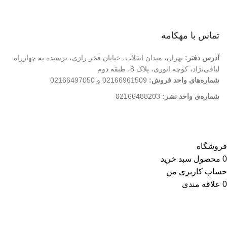
تماس با ما
فروشگاه
تماس با مهکامه
آدرس دفتر:
تهران، میدان انقلاب، خیابان فخر رازی، نرسیده به چهارراه
لبافی‌نژاد، کوچه انوری، پلاک 8، طبقه دوم
شماره‌های واحد فروش:
02166961509 و 02166497050
شماره‌‌ی واحد نشر:
02166488203
کلیه حقوق این وب سایت متعلق به انتشارات مهکامه می باشد.
فروشگاه
0
محصول
سبد خرید
حساب کاربری من
0
علاقه مندی