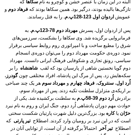
البته در این زمان با عنصر خشن و کوچرو به نام
سکاها
که
تازگی‌ها بالیده بودند، درگیر بود. همین سکاها بودند که
فرهاد دوم
و
عمویش
اردوان اول
123-128پ.م.
را به قتل رساندند.
پس از اردوان اول، پسرش
مهرداد دوم
78-123پ.م.
به
فرمانروایی برگزیده شد. وی سکاها را بشکست، سرزمین‌های
شرق را مطیع ساخت و با امپراتوری روم روابط سیاسی برقرار
نمود. دوره‌ی حکومت مهرداد دوم را می‌توان دوره‌ی انسجام
سیاسی، رونق تجاری و شکوفایی فرهنگ ایرانی دانست. مهرداد
دوم گویا نخستین شاهی از پارسیان بود که لقب
شاهنشاه
را بر
سکه‌هایش زد. پس از مرگ این پادشاه، افراد مختلفی چون
گودرز
،
اُرد اول
،
سنتروک
،
فرهاد چهارم
و
مهرداد سوم
هر یک چند صباحی
بر اریکه‌ی متزلزل سلطنت تکیه زدند. پس از مهرداد سوم،
برادرش
اُرد دوم 39-58پ.م
به سلطنت برکشیده شد. یکی از
حوادث مهم دوران پادشاهی اُرد دوم، جنگ ایران و روم به نام نبرد
حرّان
یا
کاره
بود. بزرگ‌ترین دلیل شهرت پارتیان شکست سختی
است که در این نبرد بر رومیان وارد کردند. اصطلاح
تیر پارتی
که
اصطلاح
تیر آخر
احتمالاً برگرفته از آن است، از توانایی آنان در