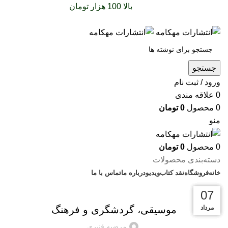
سفارشات خود را برای
بالا 100 هزار تومان
را با پیک رایگان
تجربه کنید
جستجو
ورود / ثبت نام
0
علاقه مندی
0
محصول
0
تومان
منو
0
محصول
0
تومان
دسته‌بندی محصولات
خانه
فروشگاه
نقد کتاب
ویدیو
درباره‌ ما
تماس با ما
بریده‌های کتاب
28
18
18
07
مهر
مهر
مهر
مرداد
موسیقی، گردشگری و فرهنگ
مرضیه قنبری