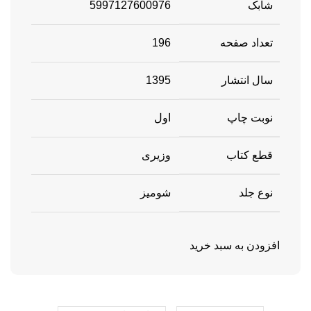
شابک
5997127600976
تعداد صفحه
196
سال انتشار
1395
نوبت چاپ
اول
قطع کتاب
وزیری
نوع جلد
شومیز
افزودن به سبد خرید