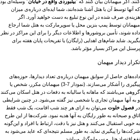
کنند. اگر میهمانان بیان کنند که "
بیلبوردی واقع در خیابان
" وسیله‌ای بود
که آنها توسط آن با هتل آشنا شده‌انند، شما ایده‌ای درباره‌ی میزان
هزینه‌ی صرف شده در این نوع تبلیغ به دست خواهید آورد. اگر
میهمانان توسط پمپ بنزین محل یا سوپرمارکت به هتل شما ارجاع
داده شوند، تأمین بروشورها و اطلاعات دیگر را برای این مراکز در نظر
بگیرید. شاید شام‌های اهدایی (رایگان) یا تفریحات پایان هفته برای
پرسنل این مراکز بسیار مؤثر باشد.
تکرار دیدار میهمان
داده‌های حاصل از سوابق میهمان درباره‌ی تعداد دیدارها، حوزه‌های
پیگیری را آشکار می‌سازند. (نمودار 7-3) میهمانان مکرر، شخص یا
گروهی می‌باشند که ماهانه یا سالیانه به دفعات در هتل اسکان می‌کنند
و به آنها میهمان تجاری یا شخصی نیز گفته می‌شود. در چنین شرایطی
در
فصول خلوت
می‌توان به ازای هر چند شب اقامت، یک شب فقط
اتاق و صبحانه به طور رایگان به آنها هدیه نمود. شرکت‌ها از این طرح
به خوبی استقبال می‌کنند و هتل نیز با دقت، ارتباط با افراد و این‌گونه
شرکت‌ها را پیگیری نماید. به طور مسلم نتیجه‌ای که عاید می‌شود به
نفع اقتصاد هتل و سرمایه‏گذار می‏باشد.