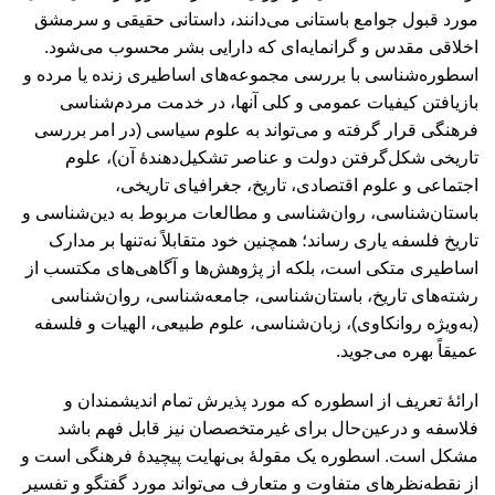
مورد قبول جوامع باستانی می‌دانند، داستانی حقيقی و سرمشق
اخلاقی مقدس و گرانمايه‌ای كه دارايی بشر محسوب می‌شود.
اسطوره‌شناسی با بررسی مجموعه‌های اساطيری زنده يا مرده و
بازيافتن كيفيات عمومی و كلی آنها، در خدمت مردم‌شناسی
فرهنگی قرار گرفته و می‌تواند به علوم سياسی (در امر بررسی
تاريخی شكل‌گرفتن دولت و عناصر تشكيل‌دهندۀ آن)، علوم
‌اجتماعی و علوم ‌اقتصادی، تاريخ، جغرافيای ‌تاريخی،
باستان‌شناسی، روان‌شناسی و مطالعات مربوط به دين‌شناسی و
تاريخ ‌فلسفه ياری رساند؛ همچنين خود متقابلاً نه‌تنها بر مدارک
اساطيری متكی است، بلكه از پژوهش‌ها و آگاهی‌های مكتسب از
رشته‌های تاريخ، باستان‌شناسی، جامعه‌شناسی، روان‌شناسی
(به‌ويژه روانكاوی)، زبان‌شناسی، علوم طبيعی، الهيات و فلسفه
عميقاً بهره می‌جويد.
ارائۀ تعريف از اسطوره كه مورد پذيرش تمام انديشمندان و
فلاسفه و درعين‌حال برای غيرمتخصصان نيز قابل فهم باشد
مشكل است. اسطوره يک مقولۀ بی‌نهايت پيچيدۀ فرهنگی است و
از نقطه‌نظرهای متفاوت و متعارف می‌تواند مورد گفتگو و تفسير