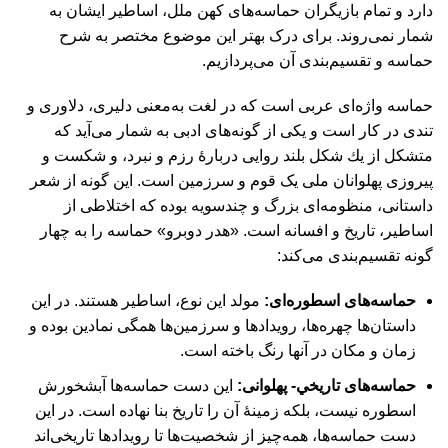
دارد و تمام بازيگران حماسه‌های كهن ملل، اساطير ايشان به
شمار نمی‌روند. برای درک بهتر اين موضوع مختصر به شرح
حماسه و تقسيم‌بندی آن می‌پردازیم.
حماسه واژه‌ای عربی است كه در لغت به‌معنی دليری، دلاوری و
تندی در كار است و يكی از گونه‌های ادبی به شمار می‌آید كه
متشكل از يك شكل بلند روايی دربارۀ رزم و نبرد، و شكست و
پيروزی پهلوانان ملی يک قوم و سرزمين است. اين گونه از شعر
داستانی، منظومه‌ای بزرگ و چندسويه بوده كه اختلاطی از
اساطير، تاريخ و افسانه است. «هدر دوبرو» حماسه را به چهار
گونه تقسيم‌بندی می‌كند:
حماسه‌های اسطوره‌ای:
مولد اين نوع، اساطير هستند. در اين
داستان‌ها چهره‌ها، رويدادها و سرزمين‌ها همگی نمادين بوده و
زمان و مكان در آنها رنگ باخته است.
حماسه‌های تاريخي- پهلوانی:
اين دست حماسه‌ها آبشخورش
اسطوره نيست، بلكه زمينۀ آن را تاريخ بنا نهاده است. در اين
دست حماسه‌ها، همه‌چيز از شخصيت‌ها تا رويدادها تاريخی‌اند