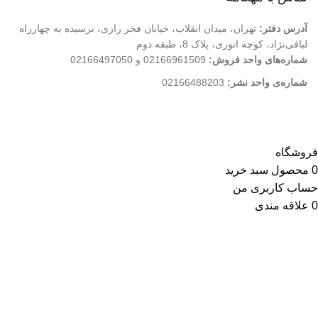
آدرس دفتر:
تهران، میدان انقلاب، خیابان فخر رازی، نرسیده به چهارراه
لبافی‌نژاد، کوچه انوری، پلاک 8، طبقه دوم
شماره‌های واحد فروش:
02166961509 و 02166497050
شماره‌‌ی واحد نشر:
02166488203
کلیه حقوق این وب سایت متعلق به انتشارات مهکامه می باشد.
فروشگاه
0
محصول
سبد خرید
حساب کاربری من
0
علاقه مندی