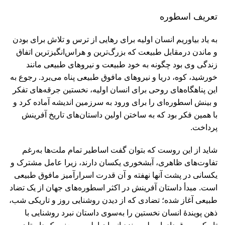
تعريف اسطوره
به ياد بياوريم انسان اوليه برای رهايی از ترس و تلاش برای بودن
و ماندن درمقابل طبيعت كه بزرگ‌ترين و هراس‌انگيزترين اتفاق
زندگی وی بود چگونه به خود طبيعت و نيروهای طبيعی مانند
خورشيد، كوه، دريا و نيروهای مافوق طبیعی پناه می‌برد. رجوع به
اين پناهگاه‌های روحی برای انسان اوليه، نخستين جرقه‌های تفكر
و بينش اسطوره‌ای را برای ورود به سرزمين انديشه آماده کرد و
با همين فكر بود كه به ساختن اولين داستان‌های تاريخ آفرينش
پرداخت.
شايد از اين روست كه بتوان گفت اساطير تمام ملت‌ها به‌رغم
تفاوت‌های ظاهری، آبشخوری يكسان دارند، زيرا عامل مشترک و
يكسانی در پشت آنها نهفته و آن قدرت اسرار‌آميز مافوق طبیعی
است. مبدأ داستان آفرينش در اكثر اسطوره‌های جهان از يک تضاد
طبيعی آغاز شده؛ تضادی كه از ديدن روشنایی روز و تاريكی شب،
ذهن پويندۀ انسان نخستين را به‌سوی داستان نبرد روشنايی با