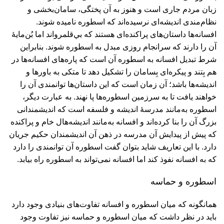
زبان مردم جاری است و هنوز به آن پختگی، سامان‌بخشی و
نظام‌مندی انديشه‌ای نرسيده‌اند كه اسطوره ناميده شوند.
افسانه‌ها داستان‌های پراكنده‌ای هستند كه بي‌قلمرو‌اند اما بُن‌مايۀ
آن را دارند كه سرانجام روزی مبدل به اسطوره شوند. بنابراين
شرط تبديل افسانه به اسطوره آن است كه پاره‌های افسانه‌ها در
هم بِتند و پيكره‌ای بِسامان را تشكيل دهد تا متكی به باورها و
انديشه‌ها باشد؛ آن زمان است كه اين داستان‌ها توانمندی آن را
خواهند يافت تا به سرزمين اسطوره‌ها پا نهند. به عبارت ديگر،
اسطوره به‌مانند مدرسۀ انديشه و فلسفه است كه انديشمندانی
بزرگ آن را بنا كرده‌اند و افسانه به‌مانند انديشه‌هال خام و پراكنده
كه پيش از پيدايش آن مدرسه در ذهن آن انديشمندان حكيم جريان
دارد. با اين تعاريف شايد بتوان گفت اسطوره آن توانمندی را دارد
كه به افسانه نفوذ كند اما افسانه نمی‌تواند به اسطوره راه بيابد.
اسطوره و حماسه
همانگونه كه ميان اسطوره و افسانه تفاوت‌های بنيادی وجود دارد
بايد در نظر داشت كه ميان اسطوره و حماسه نیز تفاوت وجود