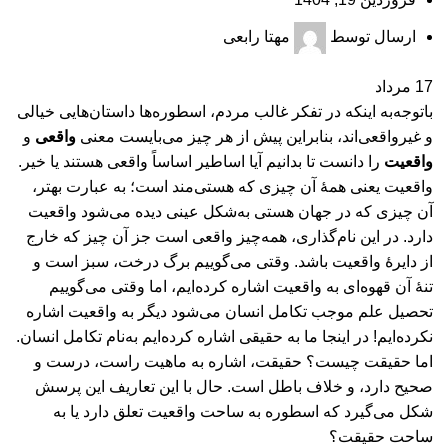
ارسال توسط
مهتا رابعی
17
مرداد
باتوجه‌به اينكه در تفكر غالب مردم، اسطوره‌ها داستان‌هايی خيالی
و غيرواقعی‌اند، بنابراين پيش از هر چيز می‌بايست معنی
واقعی
و
واقعيت
را دانست تا بدانيم آيا اساطير اساساً واقعی هستند يا خير.
واقعيت يعنی همۀ آن چيزی كه هستی‌مند است؛ به عبارت بهتر،
آن چيزی كه در جهان هستی به‌شكل عينی ديده می‌شود واقعيت
دارد. در اين نام‌گذاری، همه‌چيز واقعی است جز آن‌ چيز كه خارج
از دايرۀ واقعيت باشد. وقتی می‌گوييم برگ درخت، سبز است و
تنۀ آن قهوه‌‌ای به واقعيت اشاره کرده‌ایم، اما وقتی می‌گوييم
تحصيل علم موجب تكامل انسان می‌شود ديگر به واقعيت اشاره
نکرده‌ایم! در اينجا ما به حقيقی اشاره كرده‌ايم به‌نام تكامل انسان.
اما حقيقت چيست؟ حقيقت، اشاره به ماهيت راست، درست و
صحيح دارد، و خلاف باطل است. حال با اين تعاريف اين پرسش
شكل می‌گيرد كه اسطوره به ساحت واقعيت تعلق دارد يا به
ساحت حقيقت؟