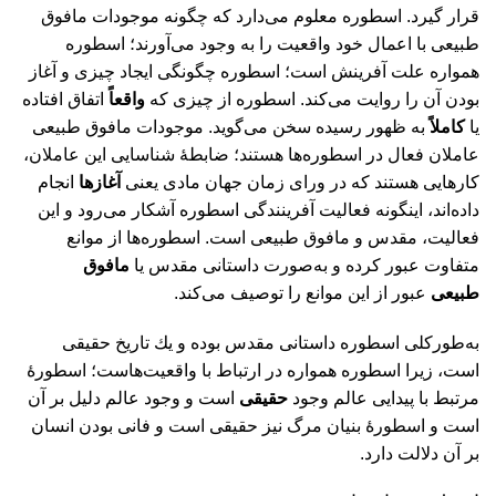
قرار گيرد. اسطوره معلوم می‌دارد كه چگونه موجودات مافوق
طبيعی با اعمال خود واقعيت را به وجود می‌آورند؛ اسطوره
همواره علت آفرينش است؛ اسطوره چگونگی ايجاد چيزی و آغاز
بودن آن را روايت می‌كند. اسطوره از چيزی كه
واقعاً
اتفاق افتاده
يا
كاملاً
به ظهور رسيده سخن می‌گويد. موجودات مافوق طبيعی
عاملان فعال در اسطوره‌ها هستند؛ ضابطۀ شناسايی اين عاملان،
كارهايی هستند كه در ورای زمان جهان مادی يعنی
آغازها
انجام
داده‌اند، اينگونه فعاليت آفرينندگی اسطوره آشكار می‌رود و اين
فعاليت، مقدس و مافوق طبيعی است. اسطوره‌ها از موانع
متفاوت عبور كرده و به‌صورت داستانی مقدس يا
مافوق‌
طبيعی
عبور از اين موانع را توصيف می‌كند.
به‌طوركلی اسطوره داستانی مقدس بوده و يك تاريخ‌ حقيقی
است، زيرا اسطوره همواره در ارتباط با واقعيت‌هاست؛ اسطورۀ
مرتبط با پيدايی عالم وجود
حقيقی
است و وجود عالم دليل بر آن
است و اسطورۀ بنيان مرگ نيز حقيقی است و فانی بودن انسان
بر آن دلالت دارد.