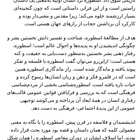
تاريكی سوق داد. اسطوره نزد انسان اوليه به‌معنی يک داستان
راستين است و از اين فراتر، داستانی است كه چون گنجينه‌ای
بسيار ارزشمند جلوه می‌كند؛ زيرا مقدس و معنی‌دار بوده و
كاركرد آن برداشتن حجاب از رازهای جهان هستی است.
هدف از مطالعۀ اسطوره، شناخت و تفسير دانش نخستين بشر و
چگونگی انديشيدن او به پديده‌ها و احوال عالم است؛ اسطوره،
رفتار ذهنی بشر نخستين به‌منظور دست‌يابی به حقيقت و كنه
هستی است؛ ازاين‌رو می‌توان گفت اسطوره با فلسفه و تفكر
پيوند يافته و ماندگار شده‌ است. راز ماندگاری اسطوره همين
است كه در قلمرو فكر و ذهن و زبان انسان‌ها رسوخ كرده و
حيات تازه يافته است. اسطوره‌شناسی بخشی از مردم‌شناسی
فرهنگی است كه به بررسی و فرايافتن قوانين عمومی قالب‌های
رفتاری انسان در همۀ ابعاد آن پرداخته و می‌كوشد توجيهی
عمومی از اين پديدۀ اجتماعی- فرهنگی به دست دهد.
انديشمندان و فلاسفه در قرن پيش، اسطوره را با نگاه به معنی
معمولی كلمه كه همان داستان و قصه بود مورد بحث قرار داده
بودند، اما اسلاف ايشان در دوران معاصر اسطوره را همان شكل