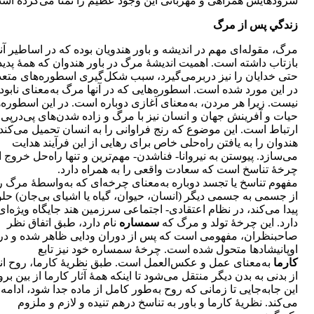
سرودهايش همراهی و مهربانی اين وجود عظيم را تمنا می‌كرده اس
زندگي پس از مرگ
مرگ، مقوله‌ای مهم در انديشه و باور هندويان بوده كه در اساطير آنه
بازتاب داشته است. اهميت انديشۀ مرگ در باور هندوان كه همۀ پديده
حتی خدايان را نيز دربرمی‌گيرد، سبب شكل‌گيری اسطوره‌های متع
در اين مورد شده است. اسطوره‌هايی كه در آنها مرگ به‌معنای نابو
نيست. زيرا هر مردن، به‌معنای آغازی دوباره است. در اين اسطوره‌ه
حيات و آفرينش جهان و انسان نيز با مرگ و زاده ‌شدن‌های پی‌درپی 
ارتباط است. اين موضوع كه رنج فراوانی را به انسان تحمیل می‌كند
هندوان را به يافتن راه‌حلی خاص برای رهايی از اين فرآيند هدايت
می‌سازد. پيوستن به نيروانا- فناشدن- مهم‌ترين و تنها راه‌حل خروج ا
چرخۀ تناسخ است كه سعادت واقعی را به همراه دارد.
مفهوم تناسخ يا تجسد دوباره به‌معنای چرخه‌ای كه به‌واسطۀ مرگ 
از جسمی به جسمی ديگر (انسان، حيوان، گياه يا اشيای بی‌جان) حل
پيدا می‌كند، در نظام اعتقادی- اجتماعی سرزمين هند جايگاه ويژه‌ای
دارد. اين چرخۀ تولد و مرگ كه
سمساره
نام دارد، طبق اتفاق نظر
صاحبنظران، مفهومی است كه پس از دوران ودايی ظاهر شده و در
اوپانيشادها متحول شده است. چرخۀ سمساره خود نيز تابع
كارما
به‌معنای عمل و عكس‌العمل است. طبق نظريۀ كارما، روح ا
از بدنى به بدن ديگر منتقل می‌شود تا اينكه همۀ آثار كارما از بين برو
اين جابه‌جايى تا زمانى كه روح به‌طور كامل از ماده جدا شود، ادامه پ
می‌كند. نظریۀ كارما و باور به تناسخ درهم تنيده و لازم و ملزوم