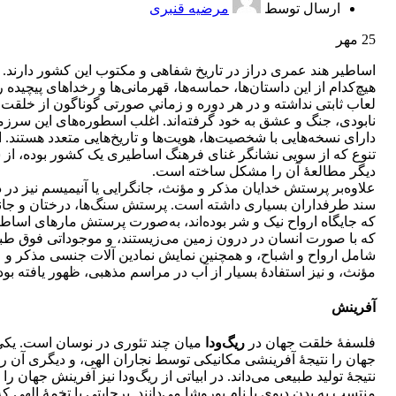
ارسال توسط
مرضیه قنبری
25
مهر
اساطير هند عمری دراز در تاريخ شفاهی و مكتوب اين كشور دارند. ا
هيچ‌كدام از اين داستان‌ها، حماسه‌ها، قهرمانی‌ها و رخدا‌های پيچيده 
لعاب ثابتی نداشته و در هر دوره و زماني صورتی گوناگون از خلقت 
نابودی، جنگ و عشق به خود گرفته‌اند. اغلب اسطوره‌های اين سرزم
دارای نسخه‌هايی با شخصيت‌ها، هويت‌ها و تاريخ‌هايی متعدد هستند. ا
تنوع كه از سويی نشانگر غنای فرهنگ اساطيری يک كشور بوده، از
ديگر مطالعۀ آن را مشكل ساخته است.
علاوه‌بر پرستش خدايان مذكر و مؤنث، جانگرايی يا آنيميسم نيز در 
سند طرفداران بسياری داشته است. پرستش سنگ‌ها، درختان و جان
كه جايگاه ارواح نيک و شر بوده‌اند، به‌صورت پرستش مارهای اساط
كه با صورت انسان در درون زمين می‌زيستند، و موجوداتی فوق طب
شامل ارواح و اشباح، و همچنين نمايش نمادين آلات جنسی مذكر و
مؤنث، و نيز استفادۀ بسيار از آب در مراسم مذهبی، ظهور يافته بود
آفرينش
فلسفۀ خلقت جهان در
ريگ‌ودا
ميان چند تئوری در نوسان است. يك
جهان را نتيجۀ آفرينشی مكانيكی توسط نجاران الهی، و ديگری آن را
نتيجۀ توليد طبيعی می‌داند. در ابياتی از ريگ‌ودا نيز آفرينش جهان را
منتسب به بدن ديوی با نام پوروشا می‌دانند. پرجاپتی يا تخمۀ الهی كه