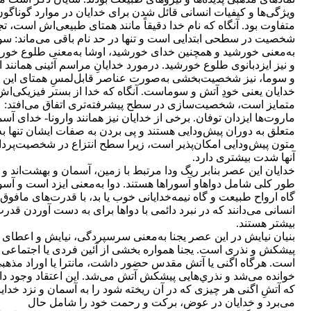
ويژگی‌ها و كيفيات انسانی قائل‌ شدن برای خدايان در موارد گوناگو
متفاوت بود. آنگاه كه نام خدا دقيقاً مانند همتای طبيعی‌اش است، 
شخصيت در سطحی ابتدايی است و تنها در حد نام باقی‌ می‌ماند: سور
به‌معنی خورشيد و همچنين خدای خورشيد، اوشا به‌معنی طلوع خور
و نيز ايزدبانوی طلوع خورشيد. درمورد خدايانِ مراسم آئينی همانند 
و سوما، نيز شخصيت‌بخشی به‌صورت عناصر قابل‌لمسِ همتای اين
خدايان يعنی خودِ آتش و سوماست. آنگاه كه خدا از بستر فيزيکی‌اش
متمايز است، شخصيت‌سازی در سطح پيشرفته‌تری اتفاق می‌افتد:
ماروت‌ها ايزدان توفان. برخی از خدايان نيز همانند وارونا- خدای آس
متعلق به دوران پيش‌ودايی هستند و پی بردن به صفات ايشان تنها ب
متون پيش‌ودايی امكان‌پذير است، زيرا سطح انتزاع در شخصيت‌پرد
آنها شدت بيشتری دارد.
خدايان اين عصر بنابر ريگ ودا مرتبط با زمين، آسمان و بهشت‌اند و 
طور كلی شامل دواهاو آسوراها هستند. دوا به‌معنی ايزد است و آسور
گاه ارواح طبيعت و گاه نيمه‌خدايانی خوب يا بد، با قدرت‌های مافوق
انسانی می‌دانند كه در نبرد دائمی با دواها برای به دست‌ آوردن قدر
بيشتر هستند.
بنيان نيايش در اين عصر يجنا به‌معنی سرسپردگی، نيايش و اعطای
پيشكش و نذری است. يجنا همواره بخشی از آئين فردی يا اجتماعی 
است. هرگاه اگنی يا آتش مقدس حضور داشت، مانترا يا اوراد مذهب
خوانده می‌شد و نذري‌هايی پيشكش آتش می‌شد. اين اعتقاد وجود 
كه آتشِ اگنی هر چيزی كه در آن ريخته شود را به آسمان و نزد خداي
می‌برد و خدايان در عوض، بركت و رحمت خود را شامل حال