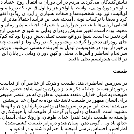
نيايش‌كنندگان می‌كردند. مردم در اين دوران به انتقال روح اعتقاد دا
تا اواخر دورۀ ودايی، اواسط يا اواخر هزارۀ اول ق. م.، كه دورۀ متو
اوپانيشاد نيز بود، شخصيت‌ها و صفات بسياری از ايزدان ريگ‌ودا تغيي
كرد و بعضاً با تركيبات نوينی آميخته شد. اين فرآيند احتمالاً متأثر از
آشنايی آريايی‌ها با عناصر غير‌آريايی يا تغييرات اجتناب‌ناپذيرِ زمان و
محيط بوده است. تغيير ستايش رودرای ودايی به شيوای هندويی ازج
اين تغييرات است. شيوا درواقع صفت تسلی‌بخشِ رودرا بود كه كم‌ك
جای رودرای ددخو را گرفت. ويشنو نيز كه در ريگ ودا از اهميت چند
برخوردار نبود در هندوئيسم تبديل به آفرينندۀ هستی می‌شود. بدين‌ت
سرانجام اساطير و آئين‌های محلی و كهنِ دوران ودايی در پايان اين 
در قالب هندوئيسم تجلی يافتند.
طبيعت
در سرزمين اساطيری هند، طبيعت و هريک از عناصر آن از قداست
برخوردار هستند. چنانكه ذكر شد از دوران ودايی، شاهد حضور عناص
طبيعت به‌عنوان خدايان متعدد هستيم. به‌طوری‌كه هر عنصر طبيعی
برای انسان مقهور در طبيعت ناشناخته بوده به‌عنوان خدا پرستش
می‌شده است. اين مهم در سروده‌های ودايی دربارۀ ايزدان و الهه‌ها
مشهود است. الهه‌های ودايی يا برگرفته از طبيعت‌اند يا خويشكاری
وابسته به طبيعت دارند؛ ايندرا: خدای طوفان، وارونا: خدای آسمان و 
خداي باد و... . گويی ذهن انسان هندو دربرابر طبيعت كشف‌نشدۀ
اطرافش، احساس ترسی آميخته با احترام داشته و در ادعيه و