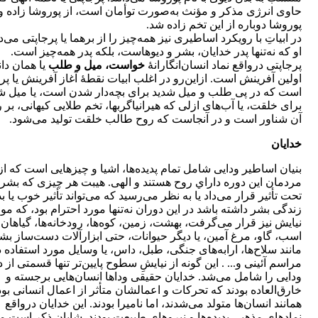
حاوی انرژی مذكر و مؤنث به‌صورت توأمان است، از پوروشا زاده و
پوروشا دوباره از اين تخم زاده شد.
در ابياتِ با رويكرد اساطيری نيز همه‌چيز را از برهما يا پرجاپتی می‌دا
او كه نه‌تنها پدر خدايان، بشر و ديوهاست، بلكه پدر همه‌چيز است.
پرجاپتی درواقع نماد انسان‌انگارانۀ
خواست، ميل و‌ طلب
يا همان دان
اولين آفرينش است. ازاين‌رو در اغلب ابيات نقطۀ آغاز آفرينش يا پر
است كه در پی طلب و ميل شديد برای بچه‌دار شدن است، يا ميل ش
برای خلقت، يا آب‌های ازلی كه هيرانياگربها، تخم طلايی كيهانی، بر 
آن شناور است و در آنجاست كه روح طالب خلقت توليد می‌شود.
خدايان
بنيان اساطير ودايی شامل تمام پديده‌ها، اشيا و چيزهايی است كه ا
مردمان اين دوره داراي روح هستند و الهی. هيبت هر چيزی كه بشر 
تحت تأثير قرار می‌داد يا به نظر می‌رسيد كه می‌تواند تأثير خوب يا بد
زندگی بشر داشته باشد در اين دوران نه‌تنها مورد احترام بود، كه مو
نيايش نيز قرار می‌گرفت، بهشت، زمين، كوه‌ها، رودخانه‌ها، گياهان،
اسب، گاو، مرغ آمين‌، يا ديگر حيوانات، حتی ابزارآلات دست‌ساز بش
مانند سلاح‌ها، ارابه‌های جنگی، طبل، داس، يا وسايل مورد استفاده د
مراسم آئينی و... . اين گونه از نيايشِ سطوح پایين‌تر تنها قسمتی از د
ودايی را شامل می‌شد. خدايان حقيقی وداها انسان‌هايی برجسته و
خارق‌العاده بودند كه تحركات و اعمالشان متأثر از اعمال انسانی بود
همانند انسان‌ها متولد می‌شدند، اما ناميرا بودند. اين خدايان درواقع
نمادهای مذهبی پديده‌ها و نيروهای طبيعت بودند. شایان ذكر است مي