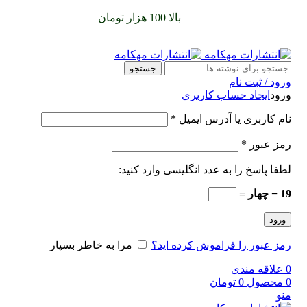
سفارشات خود را برای
بالا 100 هزار تومان
را با پیک رایگان تجربه
کنید
جستجو
ورود / ثبت نام
ورود
ایجاد حساب کاربری
نام کاربری یا آدرس ایمیل
*
رمز عبور
*
لطفا پاسخ را به عدد انگلیسی وارد کنید:
19 − چهار =
ورود
رمز عبور را فراموش کرده اید؟
مرا به خاطر بسپار
0
علاقه مندی
0
محصول
0
تومان
منو