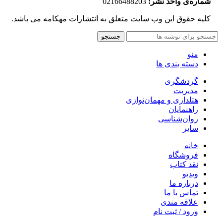
شماره‌‌ی واحد نشر:
02166488203
کلیه حقوق این وب سایت متعلق به انتشارات مهکامه می باشد.
جستجو
منو
دسته بندی ها
گردشگری
مدیریت
هتلداری و مهمان‌نوازی
راهنمایان
روان‌شناسی
سایر
خانه
فروشگاه
نقد کتاب
ویدیو
درباره‌ ما
تماس با ما
علاقه مندی
ورود / ثبت نام