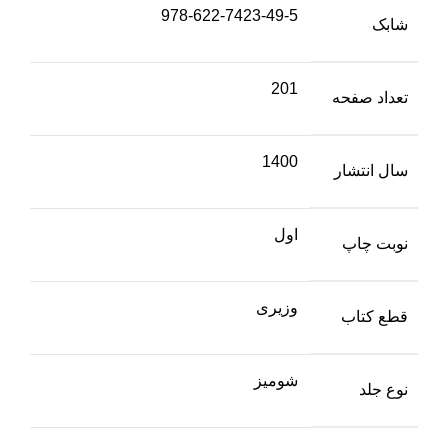
978-622-7423-49-5
شابک
201
تعداد صفحه
1400
سال انتشار
اول
نوبت چاپ
وزیری
قطع کتاب
شومیز
نوع جلد