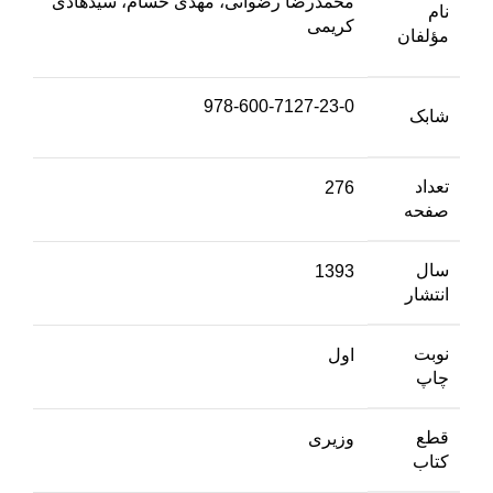
محمدرضا رضوانی، مهدی حسام، سیدهادی
نام
کریمی
مؤلفان
978-600-7127-23-0
شابک
تعداد
276
صفحه
سال
1393
انتشار
نوبت
اول
چاپ
قطع
وزیری
کتاب