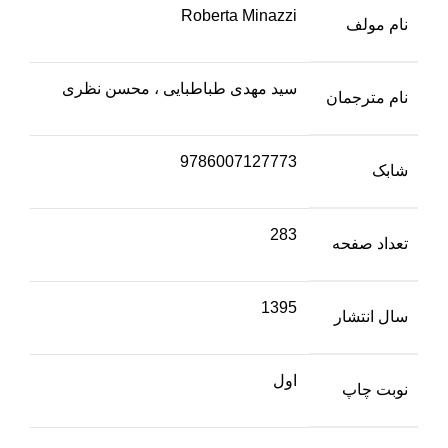
Roberta Minazzi
نام مولف
سید مهدی طباطبایی ، محسن نظری
نام مترجمان
9786007127773
شابک
283
تعداد صفحه
1395
سال انتشار
اول
نوبت چاپ