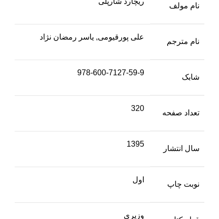
ریچارد شارپلی
نام مولف
علی پورقیومی, یاسر رمضان نژاد
نام مترجم
978-600-7127-59-9
شابک
320
تعداد صفحه
1395
سال انتشار
اول
نوبت چاپ
وزیری