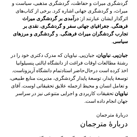
گردشگری میراث و حفاظت، گردشگری مذهبی، سیاست و
میراث، و گردشگری جهانی اشاره کرد. برخی از کتاب­‌های
اثرگذار ایشان عبارتند از:
درآمدی بر گردشگری میراث
فرهنگی
،
جغرافیای جهانی سفر و گردشگری
،
نقدی بر
تجارب گردشگران میراث فرهنگی
، و
گردشگری و مرزهای
سیاسی
.
جیان‌پی. نیاوپان،
جیان‌پی. نیاوپان که مدرک دکتری خود را در
رشتۀ مطالعات اوقات فراغت از دانشگاه ایالتی پنسیلوانیا
اخذ کرده است درحال‌حاضر استاد­تمام دانشگاه آریزوناست.
توسعۀ پایدار، توسعۀ پایدار گردشگری، مدیریت منابع طبیعی،
و تعامل انسان و محیط ازجمله علایق تحقیقاتی اوست. آقای
نیاوپان
تحقیقات کاربردی و اجرایی متنوعی نیز در سراسر
جهان انجام داده است.
دربارۀ مترجمان
دربارۀ مترجمان