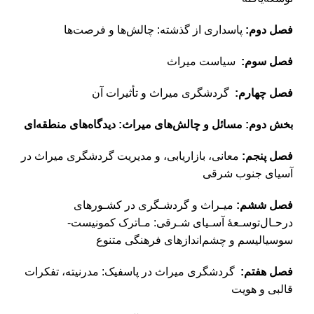
فصل دوم:
پاسداری از گذشته: چالش‌ها و فرصت‌ها
فصل سوم:
سیاست میراث
فصل چهارم:
گردشگری میراث و تأثیرات آن
بخش دوم: مسائل و چالش‌های میراث: دیدگاه‌های منطقه‌ای
فصل پنجم:
معانی، بازاریابی، و مدیریت گردشگری میراث در
آسیای جنوب شرقی
فصل ششم:
میـراث و گردشـگری در کشـورهای
درحـال‌توسـعۀ آسـیای شـرقی: مـاترک کمونیست-
سوسیالیسم و چشم‌اندازهای فرهنگی متنوع
فصل هفتم:
گردشگری میراث در پاسفیک: مدرنیته، تفکرات
قالبی و هویت