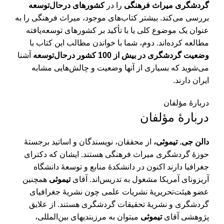
گردشگری میراث فرهنگی
را در
کشورهای درحال‌توسعه
بررسی می‌­کند. بیشتر کتاب­‌های موجود، میراث فرهنگی را به­‌
عنوان یک موضوع کلی یا با تأکید بر کشورهای توسعه‌­یافته
مطالعه کرده‌­اند. دوم، شما با خواندن مطالب این کتاب با
وضعیت گردشگری در بیش از 100 کشور درحال‌توسعه
آشنا
می‌­شوید که بسیاری از آنها وضعیت و چالش‌هایی مشابه
ایران دارند.
دربارۀ مؤلفان
دربارۀ مؤلفان
دالن جی. تیموثی،
از محققان، نویسندگان و اساتید برجستۀ
حوزۀ گردشگری میراث فرهنگی هستند. ایشان که دکترای
جغرافیا دارند اکنون در دانشکدۀ منابع و توسعۀ دانشگاه
آریزونای آمریکا مشغول به تدریس‌اند. آقای
تیموثی
همچنین
عضو هیئت‌تحریریۀ نشریات علمی چون نشریۀ جغرافیای
گردشگری و نشریۀ تحقیقات گردشگری هستند. از علایق
پژوهشی آقای
تیموثی
می­توان به مرزبندی­های بین‌­المللی،