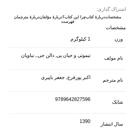
اشتراک گذاری:
مشخصات
دربارهٔ کتاب
چرا این کتاب؟
دربارۀ مؤلفان
دربارۀ مترجمان
فهرست
مشخصات
وزن
1 کیلوگرم
تیموثی و جیان پی, دالن جی., نیاوپان
نام مولف
اکبر پور‌فرج, جعفر باپیری
نام مترجم
9789642827596
شابک
1390
سال انتشار