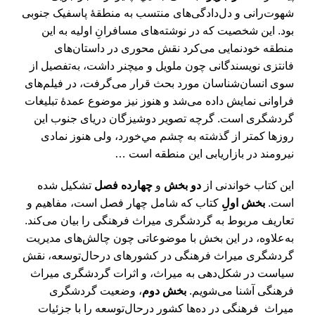
شهوت­‌رانی و دل‌­دادگی‌های منتسب به منطقۀ پاسفيک جنوبی
بود. این شخصیت که در نوشته‌­های مسافرانِ اوليه به این
منطقه خودنمایی می‌­کرد نقش محوری در داستان­‌های
فانتزی نويسندگانی چون ملويل و ميچنر داشت، به‌تفصيل از
سوی انسان‌شناسان مورد بحث قرار می­‌گرفت، در فيلم‌های
فراوانی نمایش داده می­‌شد و هنوز نيز موضوع عمدۀ تبليغات
گردشگری است. گرچه تصویر دوشیزگان دريای جنوب اين
روزها كمتر از گذشته به چشم مي­‌خورد، ولی هنوز نمادی
نيرومند در بازاریابی این منطقه است …
این کتاب خواندنی از
دو بخش
و
چهارده فصل
تشکیل شده
است.
بخش اولِ
کتاب که شامل چهار فصل است، مفاهیم و
تعاریف مربوط به گردشگری میراث فرهنگی را بیان می­‌کند.
به‌‌علاوه، در این بخش با موضوعاتی چون چالش­‌های مدیریت
گردشگری میراث فرهنگی در کشورهای درحال‌توسعه، نقش
سیاست در شکل‌­دهی به میراث، و اثرات گردشگری میراث
فرهنگی آشنا می­‌شویم.
بخش دوم
، وضعیت گردشگری
میراث فرهنگی در ده‌­ها کشور درحال‌توسعه را با جزئیات