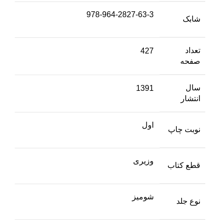
978-964-2827-63-3
شابک
تعداد
427
صفحه
سال
1391
انتشار
اول
نوبت چاپ
وزیری
قطع کتاب
شومیز
نوع جلد