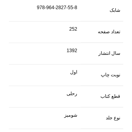
978-964-2827-55-8
شابک
252
تعداد صفحه
1392
سال انتشار
اول
نوبت چاپ
رحلی
قطع کتاب
شومیز
نوع جلد