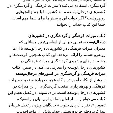
گردشگری استفاده می­‌کنند؟ میراث فرهنگی و گردشگری در
کشورهای درحال‌توسعه مانند کشور ما با چه چالش‌­هایی
روبه­روست؟ اگر جواب این پرسش‌­ها برای شما مهم است،
حتماً این کتاب جذاب را بخوانید.
کتاب
میراث فرهنگی و گردشگری در کشورهای
درحال‌توسعه،
نمایی جهانی از اساسی­‌ترین مسائلی که
مدیران میراث فرهنگی در کشورهای درحال‌توسعه با آن‌ها
روبه‌رو هستند را ارائه می‌­دهد. این کتاب همچنین فرصت‌ها و
چشم‌‌اندازهای پیش­روی گردشگری میراث فرهنگی در
کشورهای درحال‌توسعه را معرفی می­‌کند. در ضمن، کتاب
میراث فرهنگی و گردشگری در کشورهای درحال‌توسعه
سرشار از نکات آموزنده و گاه عجیب دربارۀ وضعیت میراث
فرهنگی و بهره­برداری صنعت گردشگری از این میراث در
کشورهای درحال‌توسعه است. برای نمونه، در فصل هفتم این
کتاب می‌خوانیم: … از اولين تماس اروپائيان با پاسفیک،
تصویر «دختران دريای جنوب» جايگاهي ويژه در تخيل غربيان
پيدا كرد.
دختر جزيره
بخشی جدايي‌­ناپذير از ماجراجويی،