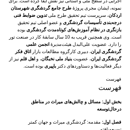
اجرایی در سطح ملی و استانی نیز نقش­ ایفا کرده است. برای
نمونه، ایشان مجری پروژۀ
طرح جامع گردشگری شهرستان
اردکان
، سرپرست تیم تحقیق طرح­ ملی
تدوین ضوابط فنی
درجه­‌بندی تأسیسات گردشگری
و عضو اصلی تیم تحقیق
بازنگری در نظام آموزش­‌های کوتاه‌مدت گردشگری
بوده
است. وی همچنین قریب به 10 سال سابقۀ کار در صنعت تور
را دارد. عضویت علی‌­البدل هیئت‌مدیرۀ
انجمن علمی
گردشگری ایران
، دبیری کارگروه مطالعات بازار
اتاق فکر
گردشگری ایران
، عضویت
بنیاد ملی نخبگان
، و
اهل قلم
نیز از
دیگر فعالیت­‌ها و دستاوردهای دکتر
باپیری
بوده است.
فهرست
فهرست
بخش اول: مسائل و چالش‌های میراث در مناطق
درحال‌توسعه
فصل اول:
مقدمه: گردشگری میراث و جهان کمتر
توسعه‌یافته