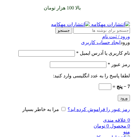
سفارشات خود را برای
بالا 100 هزار تومان
را با پیک رایگان تجربه
کنید
جستجو
ورود / ثبت نام
ورود
ایجاد حساب کاربری
نام کاربری یا آدرس ایمیل
*
رمز عبور
*
لطفا پاسخ را به عدد انگلیسی وارد کنید:
7 − پنج =
ورود
رمز عبور را فراموش کرده اید؟
مرا به خاطر بسپار
0
علاقه مندی
0
محصول
0
تومان
منو