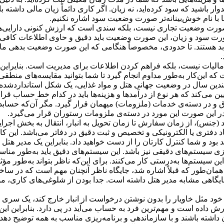
وار باشید که سود کرده‌اید، نه زیان. اگر کاری دائماً زیان مالی داشته ب
ا با نام خوش‌بینانه‌تر صورت وضعیت سود اشاره نکنیم.
یک صورت وضعیت تجاری نیست، بلکه سندی است که ارزش کنونی دارایی
صورت سود و زیان، این صورت وضعیت باید دقیق و حاوی اطلاعات کافی بر
بد هستند. تا حدودی، ‌مخصوصاً هنگامی که این صورت وضعیت بدهی مالی
مالیات نیست، بلکه فراهم کردن اطلاعات برای مدیریت است. بنایراین، 
ت که این‌کار به‌طور مداوم انجام گیرد تا شما بتوانید مقایسه‌های منطقی
 چندین سال در وضعیت جهانی هتل و مواد غذایی، یک شکل استانداردشد
می‌کند که هر نوع از درآمدها و هزینه‏‌ها باید در کدام خط حساب قرار
 و در دسته‌ی خدمات (ملزومات) میهمان قرار گیرد. مگر آن‌که حسابدار
ر این صورت این مورد در دسته‌ی ملزومات رستوران قرار می‌گیرد.
نس)، از زمان سفارش تا زمان تحویل به انبار، انتقال به بخش اجرای
د دفتری یا الکترونیکی و تخصیص و ثبت دقیق در دفاتر می‌باشد. این کار ب
 بود و شما کنترل کارتان را از دست خواهید داد. بنابراین یک مدیر هتل 
ندازی سیستم‌های دقیقی نیز باشد. این سیستم‌های دقیق باید به‌طور منا
ین سیستم‌ها به‌درستی کار می‌کنند. برای این‌که ناظر بتواند به‌طور مؤ
رد. همان‌طور که قبلاً اشاره شد، جایگاه ناظر آنچنان مهم است که در سا
ایگاهی مشابه مدیر هتل داشته است. جدا بودن از شلوغی‌های کاری، موا
 خود مثل خاویار را بدون نوشتن درخواست از انبار خارج کند، یک سری نز
 داده است و مهم‌ترین فرد به حساب می‌آید در پی دارد. بنابراین این
ان داشته باشند و با سازماندهی و برنامه‌ریزی مناسب به همه توضیح دهد 