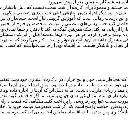
انه، همیشه کار به همین منوال پیش نمی‌رود.
ی شما هستند و معمولاً برای کارمندان شما سخت نیست که دلیل پافشاری
ار نمی‌خواهد دیگر افراد بدون اجازه‏ی قبلی حساب‌های شخصی بانکی را و
 این درست زمانی است که آموزش گروهی نیاز است. حسابداران نیز می
ان حاصل کنید حسابرسی‌های منظمی را توسط متخصصین خارج از بخش ح
ما را ارزیابی می‌کند، بلکه همچنین کمک می‌کند تا دفتردار شما صادق و د
 بودند برخورد کردم. در هر مورد آن‌ها مدت‌ها قبل از این‌که دستشان
 ویژگی مشترک داشتند، آن‌ها آنچنان مؤثر و سخت کار می‌کردند که به ن
 فعال و تلاشگر هستند، اما اشتباه بود. آن‌ها نمی‌خواستند که کسی اسن
ام که به‌خاطر بدهی چهل و پنج هزار دلاری کارت اعتباری خود تحت تعقیب
 خود صاحب دو یا سه خانه، در لندن بود. اما درآمد اجاره‌ی آن‌ها صر
 مقدار زیادی دارایی داشت، اما به دلیل این‌که آن‌ها را اجاره داده بو
انید دارای تمام اموال غیرنقدی جهان باشید، اما اگر فاقد هر گونه نقد
ا صورت‌حساب خواروبارفروشی را پرداخت کنید. هنگامی که قیمت دارایی و
ی‌‏آید. به‌طور خلاصه واضح است که اگر شما صددرصد قیمت خرید یک خان
رمایه‌گذاری پس بدهید. البته اقتصاد مطمئن ایجاب می‌کند که سرمایه 