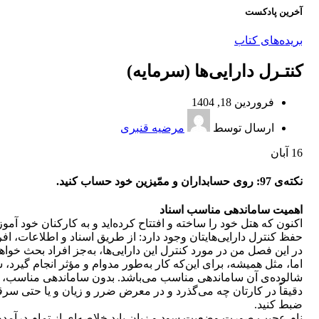
آخرین پادکست
بریده‌های کتاب
کنتـرل دارایی‌ها (سرمایه)
فروردین 18, 1404
ارسال توسط
مرضیه قنبری
16
آبان
نکته‌ی 97: روی حسابداران و ممّیزین خود حساب کنید.
اهمیت ساماندهی مناسب اسناد
اکنون که هتل خود را ساخته و افتتاح کرده‌اید و به کارکنان خود آمو
حفظ کنترل دارایی‌هایتان وجود دارد: از طریق اسناد و اطلاعات، افر
در این فصل من در مورد کنترل این دارایی‌ها، به‌جز افراد بحث خواه
اما‌، مثل همیشه، برای این‌که کار به‌طور مدوام و مؤثر انجام گیرد
شالوده‌ی آن ساماندهی مناسب می‌باشد. بدون ساماندهی مناسب، شما
دقیقاً در کارتان چه می‌گذرد و در معرض ضرر و زیان و یا حتی سرقت ق
ضبط کنید.
نام عجیب صورت وضعیت سود و زیان باید خلاصه‌ای از تمام درآمدها و