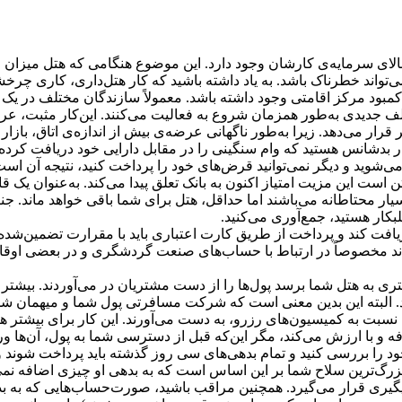
بالای سرمایه‌ی کارشان وجود دارد. این موضوع هنگامی که هتل میزان ا
‌تواند خطرناک باشد. به یاد داشته باشید که کار هتل‌داری، کاری چرخ
ه کمبود مرکز اقامتی وجود داشته باشد. معمولاً سازندگان مختلف در ی
ف جدیدی به‌طور همزمان شروع به فعالیت می‌‏کنند. این‌کار مثبت، عرض
ر قرار می‌دهد. زیرا به‌طور ناگهانی عرضه‌ی بیش از اندازه‌ی اتاق، بازار پ
 بدشانس هستید که وام سنگینی را در مقابل دارایی خود دریافت کرده‌ا
می‌شوید و دیگر نمی‌توانید قرض‌های خود را پرداخت کنید، نتیجه آن است
ست این مزیت امتیاز اکنون به بانک تعلق پیدا می‌کند. به‌عنوان یک ق
سیار محتاطانه می‌باشند اما حداقل، هتل برای شما باقی خواهد ماند. ج
بکار هستید، جمع‌آوری می‌کنید.
دریافت کند و پرداخت از طریق کارت اعتباری باید با مقرارت تضمین‌ش
‌تواند مخصوصاً در ارتباط با حساب‌های صنعت گردشگری و در بعضی اوق
 به هتل شما برسد پول‌ها را از دست مشتریان در می‌آوردند. بیشتر 
لبته این بدین معنی است که شرکت مسافرتی پول شما و میهمان شما 
 نسبت به کمیسیون‌های رزرو، به دست می‌آورند. این کار برای بیشتر ه
ه و با ارزش می‌کند، مگر این‌که قبل از دسترسی شما به پول، آن‌ها 
د را بررسی کنید و تمام بدهی‌های سی روز گذشته باید پرداخت شوند و
رگ‌ترین سلاح شما بر این اساس است که به بدهی او چیزی اضافه نمی‌
 پیگیری قرار می‌گیرد. همچنین مراقب باشید، صورت‌حساب‌هایی که به ب