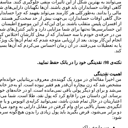
می‌توانند به بهترین شکل از این تأثیرات منفی جلوگیری کنند. متأسف
گاهی اوقات حسابداران باید قوی باشند. آن‌ها نگهبانان دارایی‌ها
مالی را بدانند. به‌طورکلی هر کارمند می‌تواند بفهمد که چرا حسابد
حال گاهی اوقات حسابداران، بی‌جهت بیش از حد سخت‌گیر هستند و
از افسران پلیس متقلب باشند. برای این‌که از این موضوع اطیمن
این حسابرسی‌ها نه‌تنها برای شما مزایایی دارد و تأثیر کنترل‏‌های ش
من در حرفه‌ی خودم با سه حسابدار که از محل کارشان اختلاس کرده
انجام این‌کار بودند، بعد از ارزیابی متوجه شدم که تمام آن‌ها یک
یا به تعطیلات می‌رفتند. در آن زمان احساس می‌کردم که آن‌ها بسیار
کند.
نکته‌ی 98: نقدینگی خود را در بانک حفظ نمایید.
اهمیت نقدینگی
من اخیراً مقاله‌ای در مورد یک گوینده‌ی معروف بریتانیایی خوانده‌
مشخص شد که زن بیچاره آن‌قدر هم فقیر نبوده است. او به‌جز خانه‌ی
می‌شد و برای او دیگر پولی باقی نمی‌مانده است. او در خانه‌های خود
برساند. این داستان من را قانع کرد که پول نقد، طلا است. شما می‌تو
اعتباریتان در حال تمام شدن باشد، نمی‌توانید کرایه‌ی اتوبوس و ی
انگیزه‌ی بسیار بالایی برای وام گرفتن در مقابل دارایی به وجود م
دو برابر می‌شود، قرض بگیرید باید پول زیادی را بدون هیچ‌گونه س
شود:
سرمایه‌ی راکد