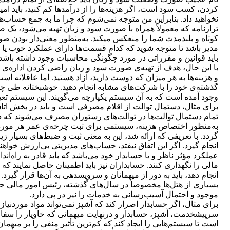
کردن، ‌کسب سود است، اگر هزینه‌‏ها را از درآمدها کم کنید، باید امید
نخواهید داد. بنابراین من متوجه نمی‌شوم که چرا ما به جمع حساب‌ه
ترازنامه که معمولاً همراه با صورت سود و زیان تهیه می‌شود، 
کوتاه و بلندمدت شما را منعکس می‏کند. به‌منظور معنی‌دار بودن 
مدیر باشد تا متوجه شوید که کدام قسمت‌ها دارای عملکرد خوب یا 
باید قوانین و مقرراتی در مورد چگونگی محاسبات وجود داشته باشد.
با این حال، ‌هدف از تهیه‌ی صورت سود و زیان راضی کردن اداره‏‌ی 
و هزینه‏‌ها به هر میزان که دوست دارید، آزاد هستید. اما عاقلانه اس
گذشته‏‌ی خود را با شرکت‏‌های مشابه انجام دهید. خوشبختانه ‌طی
وجود آمده است که به آن سیستم یکپارچه می‌گویند. این سیستم تعیین 
برای مثال، دستمال توالت از اقلام مصرفی است و باید در بخش اتاق
تمام دستمال توالت‌ها در توالت‌های رستوران مصرف می‌شوند که د
به‌منظور اختصاص هزینه، سیستمی برای ثبت چرخه‌ی عمر هر مورد (ج
گردد. با تعریفی که ارائه شد، این به معنی ثبت و ضبط‏‌های بسیار زیا
انجام گیرد. اگر این اتفاق نیفتد، حساب‌های مدیریتی بی‌ارزش خواهند
عملکرد مؤثر ناظر و یا حسابدار خود می‌باشد که باید قادر به راه‌ا
مالی را نگهداری کنند. حسابداران نیز باید اطمینان حاصل نمایند که ا
انجام دهد، باید به دور از میهمانان و سرویس‏دهی به آن‌ها قرار گی
بسیاری از هتل‏‌ها مخصوصاً در سال‏‌های گذشته، رئیس امور مالی ج
موجود و احتمال آسیب‌رسانی به خدمات را نیز در پی دارد.
برای مثال، اگر حسابدار اصرار کند که آشپز نمی‌تواند مواد موردنیاز
سرپیشخدمت، آشپز، حسابدار و درنهایت میهمانی که خاویار را سفارش
است تا سیستم‌هایی را ایجاد کند که کم‌ترین تأثیر منفی را بر میهم