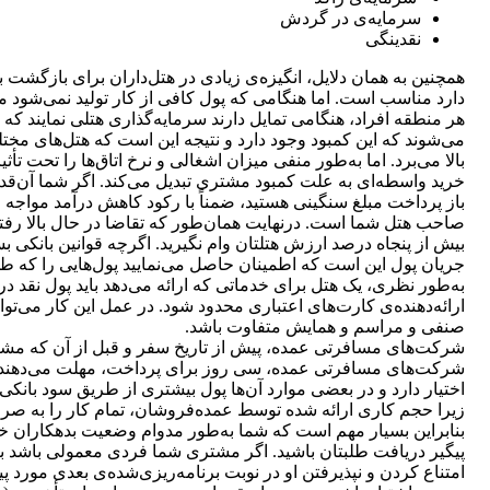
سرمایه‌ی در گردش
نقدینگی
همچنین به همان دلایل، انگیزه‌ی زیادی در هتل‌داران برای بازگشت 
دارد مناسب است. اما هنگامی که پول کافی از کار تولید نمی‌شود می
هر منطقه افراد، هنگامی تمایل دارند سرمایه‌گذاری هتلی نمایند ک
می‌شوند که این کمبود وجود دارد و نتیجه این است که هتل‌های مختل
بالا می‌برد. اما به‌طور منفی میزان اشغالی و نرخ اتاق‌ها را تحت تأثی
خرید واسطه‌ای به علت کمبود مشتری تبدیل می‌کند. اگر شما آن‌قدر
باز پرداخت مبلغ سنگینی هستید، ضمناً با ر‏کود کاهش درآمد مواجه 
صاحب هتل شما است. درنهایت همان‌طور که تقاضا در حال بالا رفتن ا
بیش از پنجاه درصد ارزش هتلتان وام نگیرید. اگرچه قوانین بانکی ب
جریان پول این است که اطمینان حاصل می‏‌نمایید پول‌هایی را که طل
به‌طور نظری، یک هتل برای خدماتی که ارائه می‌دهد باید پول نقد 
ارائه‌دهنده‌‏ی کارت‌های اعتباری محدود شود. در عمل این کار می
صنفی و مراسم و همایش متفاوت باشد.
شرکت‌های مسافرتی عمده، پیش از تاریخ سفر و قبل از آن که مشتری
شرکت‌های مسافرتی عمده، سی روز برای پرداخت، مهلت می‌دهند. ا
اختیار دارد و در بعضی موارد آن‌ها پول بیشتری از طریق سود بانکی
زیرا حجم کاری ارائه شده توسط عمده‌فروشان، تمام کار را به صرف
بنابراین بسیار مهم است که شما به‌طور مدوام وضعیت بدهکاران خو
پیگیر دریافت طلبتان باشید. اگر مشتری شما فردی معمولی باشد بز
امتناع کردن و نپذیرفتن او در نوبت برنامه‌ریزی‌شده‌ی بعدی مورد