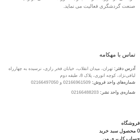
صنعت گردشگری فعالیت می نماید.
لینک های سریع
درباره ما
تماس با ما
فروشگاه
تماس با مهکامه
آدرس دفتر:
تهران، میدان انقلاب، خیابان فخر رازی، نرسیده به چهارراه
لبافی‌نژاد، کوچه انوری، پلاک 8، طبقه دوم
شماره‌های واحد فروش:
02166961509 و 02166497050
شماره‌‌ی واحد نشر:
02166488203
کلیه حقوق این وب سایت متعلق به انتشارات مهکامه می باشد.
فروشگاه
0
محصول
سبد خرید
حساب کاربری من