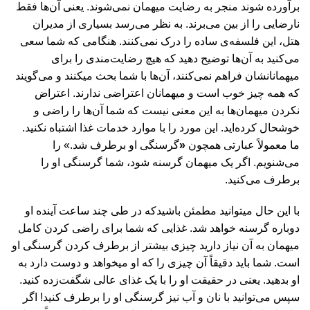
برآورده شوند منجر به رضایت میهمان نمی‏‌شوند. یعنی آن‌ها فقط
نارضایی را از بین می‏‌برند. به نظر می‌‏رسد بسیاری از مدیران
هتل، این فلسفه‏‌ی ساده را درک نمی‏‌کنند. هنگامی که شما سعی
می‌کنید به آن‌ها توضیح دهید که هیچ رضایت‌مندی را برای
میهمانانشان فراهم نمی‌‏کنند، آن‌ها با شما بحث می‏کنند و می‌گویند
که همه چیز خوب است و میهمانان اعتراضی ندارند. اعتراض
نکردن میهمان‏‌ها به این معنی نیست که شما آن‌ها را راضی و
خوشحال کرده‌اید. این مورد را با موارد خدمات غذا اشتباه نکنید.
ما معمولاً عبارتی همچون
«
گرسنگی او برطرف شد.» را
می‏‌شنویم. اگر یک میهمان گرسنه شود، شما گرسنگی او را
برطرف می‌‏کنید.
با این حال می‏توانید مطمئن باشیدکه در طی چند ساعت آینده او
دوباره گرسنه خواهد شد. غذایی که شما برای راضی کردن کامل
میهمان به آن نیاز دارید چیزی بیشتر از برطرف کردن گرسنگی او
است. شما باید دقیقاً آن چیزی را که او می‏خواهد و دوست دارد به
او بدهید. یعنی در حقیقت او را با یک غذای عالی شگفت‌زده کنید.
سپس می‏‌توانید با نان و آب نیز گرسنگی او را برطرف کنید! اگر