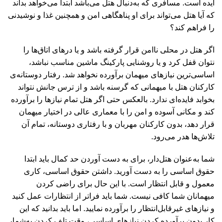
ایده است. مسافری که به‌دنبال هتل می‌‏باشد ابتدا می‏‌خواهد بداند
که آیا هتل می‌‏تواند برای او پناهگاهی امن و همچنین غذا و نوشیدنی
را فراهم کند؟
اگر هتل در محلی ناامن قرار گرفته باشد و یا درهای اتاق‏‌ها را
نتوان قفل کرد و یا روشنایی پارکینگ ماشین مناسب نباشد،
اساسی‌ترین نیازهای میهمان برآورده نخواهد شد. رفتار دوستانه‌ی
کارکنان هتل با میهمانی که گرسنه باشد و از ترس جانش نتواند
بخوابد فایده‌ای ندارد. بالعکس حتی اگر هتل تمام نیازها را برآورده
کند و مکانی آسوده و امن را با معماری عالی در اختیار میهمان
قرار دهد، بدون کارکنان مهربان و با رفتاری دوستانه، تمام آن
تلاش‌‏ها هدر می‌‏رود.
شما به‌عنوان هتل‌دار، برای به دست آوردن حد کمال باید ابتدا
حقوق اساسی را به دست آورید. داشتن حقوق اساسی، کاری
معمول و قابل انتظار است. با این حال برای راضی کردن
میهمانان شما کافی نیست. شما باید فراتر از انتظارات عمل کنید
و نیازهای غیرقابل‌انتظار را برآورده نمایید. اما باید بدانید که این
کار بدون برآورده کردن نیازهای اساسی، وقت تلف کردن به‌شمار