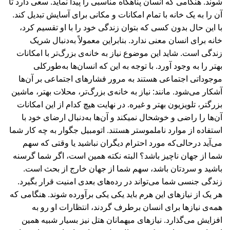
شوند. هنگامی که انسان پناهگاه مناسبی را پیدا نماید. سعی دارد تا
آن را به یک خانه با تمام امکانات و مکانی برای آسایش تبدیل کند.
با این حال بدون کسی که بتوان زندگی خود را با او تقسیم کرد،
خانه برای انسان معنی ندارد. بنابراین معمولاً به‌دنبال شریک
زندگی است. شاید این موضوع نیاز به خانه‌‏ی بزرگ‌‏تر با امکانات
بهتر را به وجود آورد. با توجه به این که انسان‏‌ها به‌طورکلی
موجوداتی اجتماعی هستند به مرور فشارهای اجتماعی بر آن‌ها
آشکار می‌‏شود. مانند: نیاز به خانه‌ی بزرگ‌تر، محلات بهتر، ماشین
بزرگ‏تر، تلویزیون بهتر و غیره. در نهایت هیچ کدام از این امکانات
آن‌ها را راضی و خوشحال نمی‏کند و آن‌ها به‌دنبال ارضای خود با
استفاده از موارد ناملموس‏تر هستند. اتومبیل جگوار به چه کار شما
می‏‌آید درحالی‌که مورد احترام دیگران نباشید یا وقتی که سهم
شما از جهان ناچیز باشد؟ البته نکته همین است، اگر شما گرسنه
باشید و سردتان باشد، سهم شما از جهان خارج از بحث است.
زندگی جنسی شما می‌تواند در رده‌های بعدی امنیت قرار بگیرد.
هر یک از نیازهای این هرم باید یکی یکی برآورده شوند. هنگامی که
همه‌ی نیازها برای انسان برطرف گردند، انتظارات او رو به
افزایش می‌‏گذارد. نیازهای میهمانان هتل نیز بسیار شبیه همین