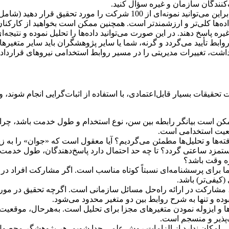
نندگان سازمان و غیره سؤال کنید.
در این‌جا باید اطلاعات کل بخش خرده‌فروشی را جمع‌آوری نمود. بنابراین می‌توانید نمونه‌ای از 100 ش
ل داده‌ها کلی‌تر و ارزشمندتر است. همچنین ممکن است بخواهید از کار
غیره پاسخ دهند. در این صورت می‌توانید داده‌ها را تحلیل نموده و نتیجه‌
بط تأیید می‌گردد و گرنه، شما یا سایر پژوهشگران باید سایر متغیرها ر
شت، تغییرات مدیریتی را در مسیر روابط استخدامی نیروهای قراردادی 
یقات بسیار قابل‌اعتمادی، با استفاده از اثبات‌گرایی انجام شوند، ول
ن است بیانگر رابطه بین سن، نوع استخدام و طول خدمت باشد، چرای
وقعیت استخدامی است.
ا دستمزد ساعتی گردد؟ تا چه حد احتمال دارد پاسخ‌دهندگان، طول خدمت
اره وقت باشد؟
ما برای پرسشنامه‌ای نسبتاً کوتاه مناسب است. اگر مشارکت افراد در
کیفی‌تر) باشد.
 مشارکت در ارائه راه‌حل مسائل سازمانی است. اگرچه تحقیق در م
ده و تنها به شرح روابط بین دو متغیر محدود می‌شود.
 و ایزوله نمودن متغیرهای مجزا برای تحلیل است. به‌هرحال، موقعیت
‌پذیر و منسجم است.
انی امکان ندارد از الزامات روش علمی جدا شویم. هر پژوهشگر محصول