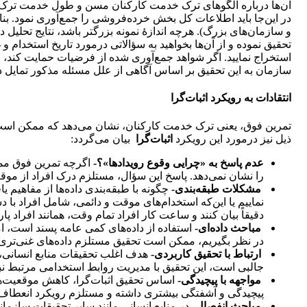
آن‌ها درباره الگوهای ترک خدمت کارکنان مسن و طول خدمت ترک‌ک
و سازمان‌های بزرگ). هرچه اندازۀ نمونه بزرگتر باشد، نتایج تحلی
تحقیق نموده و از آن‌ها بخواهید به سؤالاتی درمورد تاریخ استخدام و 
استخراج نمایید. اگر شواهد جمع‌آوری شده از فرضیات حمایت کند، روا
سازمان به این تحقیق بر اساس آگاهی از علل مسئله مذکور تمایل دا
انتقادات به رویکرد اثبات‌گرا
تمرین فوق، یعنی ترک خدمت کارکنان، نشان می‌دهد که ممکن است تحق
ذیل نیز درمورد این رویکرد
اثبات‌گرا
بیان می‌گردد:
عدم پاسخ به «چرایی وقوع رویدادها»؟-
اگرچه تمرین فوق ممک
را نشان نمی‌دهد. پاسخ این سؤال، مستلزم درک افراد از م
مشکلات طبقه‌بندی-
نماییم یا این‌که استخدام‌های موقت و دائمی، شامل افراد ب
دقیقاً بیان کنند و ساعت کار افراد تمام وقت، همانند افراد پ
مباحث داده‌ای-
استفاده از داده‌های کمی عامه پسند است، ا
در نظر بگیریم، ممکن است تحقیق مستلزم داده‌های غنی‌تری (
ارتباط با تحقیق کاربردی-
هدف اغلب تحقیقات منابع انسانی،
جالبی است، این تحقیق با مدیریت روابط استخدامی مرتبط نبو
مواجهه با پیچیدگی-
اساس تحقیق اثبات‌گرا، کاهش موقعیت‌ها
پیچیدگی و آشفتگی بیشتری داشته و مستلزم رویکرد انعطاف
مباحث انفصال-
در منابع انسانی مانند سایر تحقیقات سازم