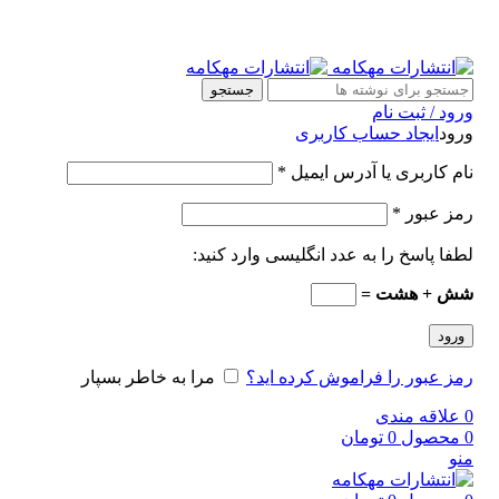
جستجو
ورود / ثبت نام
ورود
ایجاد حساب کاربری
نام کاربری یا آدرس ایمیل
*
رمز عبور
*
لطفا پاسخ را به عدد انگلیسی وارد کنید:
شش + هشت =
ورود
رمز عبور را فراموش کرده اید؟
مرا به خاطر بسپار
0
علاقه مندی
0
محصول
0
تومان
منو