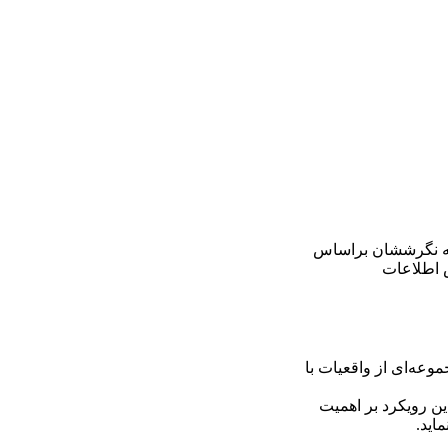
دی که نگرششان براساس
س اطلاعات
وعه‌ای از واقعیات با
این رویکرد بر اهمیت
اید.