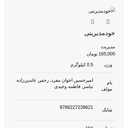
خودمدیریتی
مدیریت
165,000
تومان
وزن
0.5 کیلوگرم
امیرحسین اخوان مفرد, رحمن عابدین‌زاده
نام
نیاسر, فاطمه وحیدی
مولف
9786227239621
شابک