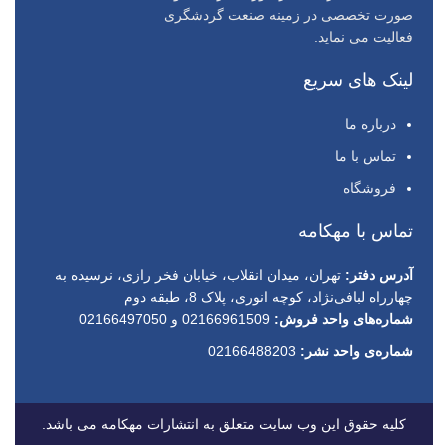
صورت تخصصی در زمینه صنعت گردشگری
فعالیت می نماید.
لینک های سریع
درباره ما
تماس با ما
فروشگاه
تماس با مهکامه
آدرس دفتر:
تهران، میدان انقلاب، خیابان فخر رازی، نرسیده به
چهارراه لبافی‌نژاد، کوچه انوری، پلاک 8، طبقه دوم
شماره‌های واحد فروش:
02166961509 و 02166497050
شماره‌‌ی واحد نشر:
02166488203
کلیه حقوق این وب سایت متعلق به انتشارات مهکامه می باشد.