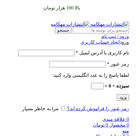
سفارشات خود را برای
بالا 100 هزار تومان
را با پیک رایگان تجربه
کنید
جستجو
ورود / ثبت نام
ورود
ایجاد حساب کاربری
نام کاربری یا آدرس ایمیل
*
رمز عبور
*
لطفا پاسخ را به عدد انگلیسی وارد کنید:
سیزده + 6 =
ورود
رمز عبور را فراموش کرده اید؟
مرا به خاطر بسپار
0
علاقه مندی
0
محصول
0
تومان
منو