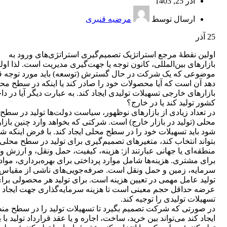
آذر 25, 1403
ارسال توسط
مرضیه قنبری
25
آذر
اولین نقطۀ مرجع استراتژیک تصمیم‌گیری استراتژی‌های ورود به
بازارهای بین‌المللی، کانون توجه یا جهت‌گیری مدیریت است. لذا اول
موضوعی که یک شرکت در حال گسترش (توسعه) باید مورد توجه ق
دهد آن است که آیا محصولات خود را صادر کند یا اینکه در سطح مح
بازارهای خارجی تسهیلات تولیدی ایجاد کند. به عبارت دیگر آیا در دا
کشور تولید کند یا در خارج؟
در تعداد زیادی از بازارهای نوظهور، سیاست دولت‌ها تولید در سطح
محلی (تولید در بازار خارج) است. شرکتی که بخواهد وارد چنین بازا
شود باید تسهیلات خود را در سطح محلی ایجاد کند. با فرض اینکه 
بتواند انتخاب کند، متغیرهای تصمیم‌گیری برای تولید در سطح محلی،
منطقه‌ای یا جهانی عبارتند از: هزینه، کیفیت، حمل ونقل، و ارزش و 
برای مشتری. هزینه‌ها شامل موارد پرداختی برای بهره‌برداری، مواد
سرمایه، زمین و حمل ونقل است. صرفه‌جویی‌های ناشی از مقیاس ا
تولید عامل مهمی در تعیین هزینه است. برای تولید هر محصولی برا
عرضه حداقل حجم معینی است تا هزینه سرمایه‌گذاری جهت ایجاد
تسهیلات تولیدی را توجیه کند.
در صورتی که شرکت تصمیم بگیرد تا تسهیلات تولید را در سطح من
ایجاد کند می‌تواند بین خرید، ساخت، اجاره و یا عقد قرارداد تولید با 