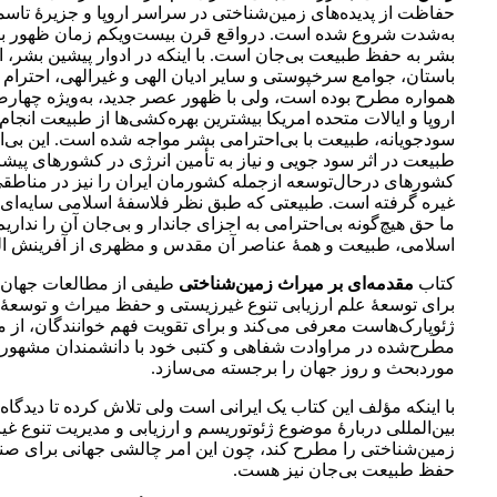
حفاظت از پدیده‌های زمین‌شناختی در سراسر اروپا و جزیرۀ تاسم
به‌شدت شروع شده است. درواقع قرن بیست‌ویکم زمان ظهور ب
بشر به حفظ طبیعت بی‌جان است. با اینکه در ادوار پیشین بشر، ا
باستان، جوامع سرخپوستی و سایر ادیان الهی و غیرالهی، احترام
همواره مطرح بوده است، ولی با ظهور عصر جدید، به‌ویژه چهارص
اروپا و ایالات متحده امریکا بیشترین بهره‌کشی‌ها از طبیعت انجام و
سودجویانه، طبیعت با بی‌احترامی بشر مواجه شده است. این بی‌ا
طبیعت در اثر سود جویی و نیاز به تأمین انرژی در کشورهای پیشر
کشورهای درحال‌توسعه ازجمله کشورمان ایران را نیز در مناطقی
غیره گرفته است. طبیعتی که طبق نظر فلاسفۀ اسلامی سایه‌ای 
ما حق هیچ‌گونه بی‌احترامی به اجزای جاندار و بی‌جان آن را نداریم
اسلامی، طبیعت و همۀ عناصر آن مقدس و مظهری از آفرینش ا
کتاب
مقدمه‌ای بر میراث زمین‌شناختی
طیفی از مطالعات جهان 
برای توسعۀ علم ارزیابی تنوع غیرزیستی و حفظ میراث و توسعۀ 
ژئوپارک‌هاست معرفی می‌کند و برای تقویت فهم خوانندگان، از 
مطرح‌شده در مراوادت شفاهی و کتبی خود با دانشمندان مشهور 
موردبحث و روز جهان را برجسته می‌سازد.
با اینکه مؤلف این کتاب یک ایرانی است ولی تلاش کرده تا دیدگاه‌
بین‌المللی دربارۀ موضوع ژئوتوریسم و ارزیابی و مدیریت تنوع غ
زمین‌شناختی را مطرح کند، چون این امر چالشی جهانی برای صن
حفظ طبیعت بی‌جان نیز هست.