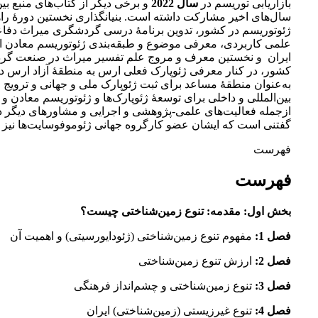
بازاریابی توریسم در
سال 2022
و برخی دیگر از کتاب‌های منبع بین‌
سال‌های اخیر مشارکت داشته است. بنیانگذاری نخستین دورۀ راه
ژئوتوریسم در کشور، تدوین برنامۀ درسی گردشگری میراث دفاع
علمی کاربردی، معرفی موضوع و طبقه‌بندی ژئوتوریسم معادن ا
ایران و نخستین معرف و مروج علم تفسیر میراث در صنعت گر
کشور، در کنار معرفی ژئوپارک فعلی ارس به منطقۀ آزاد ارس د
به‌عنوان منطقۀ مساعد برای ثبت ژئوپارک ملی و جهانی و ترویج و
بین‌المللی و داخلی برای توسعۀ ژئوپارک‌ها و ژئوتوریسم معادن 
ازجمله فعالیت‌های علمی-پژوهشی و اجرایی و مشاورهای دیگر 
گفتنی است که ایشان عضو کارگروه جهانی ژئوموفوسایت‌ها نیز 
فهرست
فهرست
بخش اول: مقدمه: تنوع زمین‌شناختی چیست؟
فصل 1:
مفهوم تنوع زمین‌شناختی (ژئودایورسیتی) و اهمیت آن
فصل 2:
ارزش تنوع زمین‌شناختی
فصل 3:
تنوع زمین‌شناختی و چشم‌انداز فرهنگی
فصل 4:
تنوع غیرزیستی (زمین‌شناختی) ایران