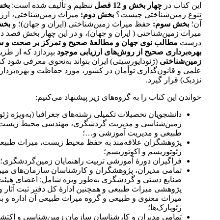
این کتاب در
چهار بخش و 12 فصل
تنظیم و تألیف شده است:
بخش
تنوع زمین‌شناختی چیست؟
بخش دوم:
میراث زمین‌شناختی، ارزی
آن؛
بخش سوم:
حفظ میراث زمین‌شناختی (ایران و جهان)؛ و
بخش
میراث زمین‌شناختی ( ایران و جهان)، و در این چهار بخش قصد دا
درست
مطالب نوی جهان و مطالعۀ صحیح و تمرکز بر صحت و س
بهره‌برداری صحیح از روش‌های ارزیابی موجود
بپردازد که از طری
زمین‌شناختی
(ژئودایورسیتی) ایران بتواند به‌نحوی معرفی شود که
علمی و قانون‌گذاری توأمان در کشور، مورد حفاظت و بهره‌برداری پ
نزدیک) قرار گیرد.
خواندن این کتاب را به گروه‌های زیر پیشنهاد می‌کنیم:
دانشجویان تحصیلات تکمیلی رشته‌های جغرافیا (به‌ویژه ژئ
زمین‌شناسی و مدیریت گردشگری، مهندسی محیط زیست، 
طبیعی و مدیریت آموزشی و…؛
پژوهشگران علاقه‌مند به حفظ محیط زیست، میراث طبیعی،
ژئوتوریسم و اکوتوریسم؛
فراگیران دورۀ آموزشی تربیت راهنمایان زمین‌گردشگری؛
تمامی مدیران، پژوهشگران و کارشناسان سازمان‌های می
صنایع دستی و گردشگری به‌طور ویژه شامل: اعضای هیئت
پژوهشی میراث طبیعی و همچنین ادارۀ کل دفتر ثبت آثار و
میراث معنوی و طبیعی و گروه میراث طبیعی آن اداره و به‌
ژئوپارک‌ها؛
تمامی مدیران و کارشناسان سازمان زمین‌شناسی و اکتش