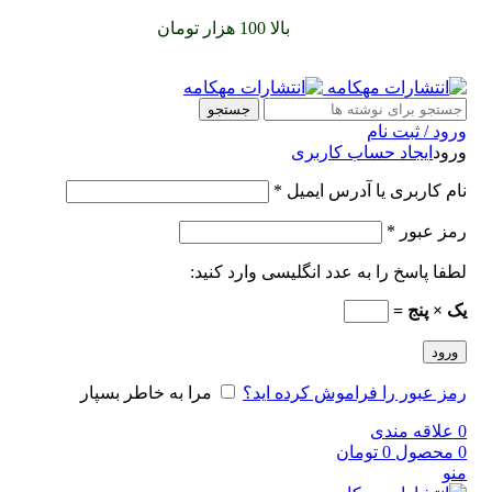
سفارشات خود را برای
بالا 100 هزار تومان
را با پیک رایگان تجربه
کنید
جستجو
ورود / ثبت نام
ورود
ایجاد حساب کاربری
نام کاربری یا آدرس ایمیل
*
رمز عبور
*
لطفا پاسخ را به عدد انگلیسی وارد کنید:
یک × پنج =
ورود
رمز عبور را فراموش کرده اید؟
مرا به خاطر بسپار
0
علاقه مندی
0
محصول
0
تومان
منو