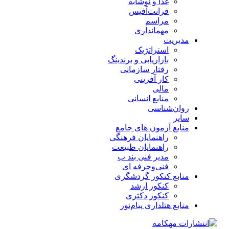
غذا و نوشابه
فرانت‌آفیس
مراسم
مهمانداری
مدیریت
استراتژیک
بازاریابی و برندینگ
رفتار سازمانی
کار آفرینی
مالی
منابع انسانی
روان‌شناسی
سایر
منابع آزمون های جامع
راهنمایان فرهنگی
راهنمایان طبیعت
مدیر فنی بند ب
فنی‌وحرفه‌ ای
منابع کنکور گردشگری
کنکور ارشد
کنکور دکتری
منابع هتلداری پیام‌نور