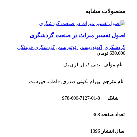
محصولات مشابه
اصول تفسیر میراث در صنعت گردشگری
گردشگری
,
اکوتوریسم
,
ژئوتوریسم
,
گردشگری فرهنگی
630,000
تومان
نام مولف
تدتی کیبل, لری بک
نام مترجم
بهرام نکوئی صدری, فاطمه فهرست
شابک
978-600-7127-01-8
تعداد صفحه
368
سال انتشار
1396