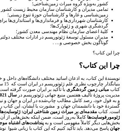
کشور به‌ویژه گروه میراث زمین‌شناختی؛
تمامی مدیران و کارشناسان سازمان محیط زیست کشور به
زمین‌شناسی و غارها و کارشناسان حوزۀ تنوع زیستی؛
کارشناسان شهرداری‌ها و فرمانداری‌ها و استانداری‌ها برا
گردشگری شهری و ژئوپارک‌ها؛
کلیۀ اعضای سازمان نظام مهندسی معدن کشور؛
مدیران مسئول توسعۀ ژئوتوریسم در ادارات مختلف دولت
گوناگون بخش خصوصی و… .
چرا این کتاب؟
چرا این کتاب؟
نویسندۀ این کتاب، به اذعان اساتید مختلف دانشگاه‌های داخل و خ
بنیانگذار
کتاب
مبانی زمین گردشگری
با تأکید بر ایران صورت گرفته است
مدیریت پروژۀ تألیف هفتمین منبع جهانی ژئوتوریسم در
سال 2021
و به قول خود، رصد کامل مطالب چاپ‌شده در ایران و جهان و نیز
گستردۀ خود با دانشمندان جهان و مشورت با ایشان، این کتاب را
است. کتاب
مقدمه‌ای بر میراث زمین شناختی ایران: ژئوسایت‌ها 
ژئومورفوسایت‌ها
کاملاً به‌روز است، ضمن اینکه بخش‌هایی از آن 
بخش‌هایی دیگر کاملاً مفهومی است و به
پنداشت‌های اشتباه موجو
جهان
پاسخ می‌دهد. باید تأکید کنیم که این کتاب با زبانی شیوا ن