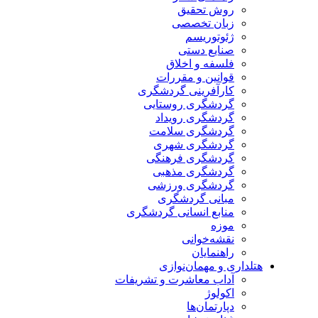
روش تحقیق
زبان تخصصی
ژئوتوریسم
صنایع دستی
فلسفه و اخلاق
قوانین و مقررات
کارآفرینی گردشگری
گردشگری روستایی
گردشگری رویداد
گردشگری سلامت
گردشگری شهری
گردشگری فرهنگی
گردشگری مذهبی
گردشگری ورزشی
مبانی گردشگری
منابع انسانی گردشگری
موزه
نقشه‌خوانی
راهنمایان
هتلداری و مهمان‌نوازی
آداب معاشرت و تشریفات
اکولوژ
دپارتمان‌ها