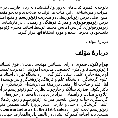
باتوجه‌به کمبود کتاب‌های به‌روز و تألیف‌شده به زبان فارسی در ح
میراث زمین‌شناختی، این کتاب می‌تواند به صلاحدید و به‌نحو مقتض
منبع اصلی درس
ژئودایورستی در مدیریت ژئوتوریسم
و منبع اصل
درس
ژئومورفولوژی و میراث فرهنگی و زمینی
… در کارشناسی 
ژئومورفولوژی گرایش آمایش محیط توسط اساتید محترم ژئومور
دانشجویان معرفی شده و مورد استفاۀ آنها قرار گیرد.
دربارۀ مؤلف
دربارۀ مؤلف
بهرام نکوئی صدری
، دارای لیسانس مهندسی معدن، فوق لیسانس
(ژئوتوریسم)، و دکتری تخصصی مدیریت آموزشی (مدیریت تفسیر
او برندۀ جایزه علمی استاد دکتر گنجی از دانشگاه تهران، استاد 
علوم گردشگری دانشگاه علم و فرهنگ، پژوهشگر و نیز نویسندۀ ب
اهل قلم و صاحب آثار متعدد درزمینۀ میان‌رشته‌ای گردشگری و
دکتر
نکوئی صدری
بنیانگذار چارچوب نظری علم ژئوتوریسم در ا
علاوه‌بر هدایت و راهنمایی افراد برای پایان نامه‌ها (در حوزه‌های:
گردشگری حیات وحش، تفسیر میراث، ژئوتوریسم و ژئوپارک‌ها) 
علمی گردشگری داخلی و خارجی، مدیر پروژۀ تألیف هفتمین منبع
ژئوتوریسم تحت عنوان
The Geotourism Industry In the 21st Century
هست. باید اضافه کنیم که ایشان در تألیف دائرةالمعارف جهانی 