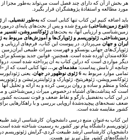
هر بخش از آن که دارای چند فصل است می‌تواند به‌طور مجزا از 
مورد مطالعه و استفادۀ پژوهشگران قرار بگیرد.
باید اضافه کنیم این کتاب تنها کتابی است که
به‌طور تفضیلی
، از
ژ
(تنوع زمین‌شناختی)
شروع شده و پس از بحث‌های پایه‌ای درمورد
زمین‌شناسی و ارزیابی آنها، به بحث‌های
ژئوکانسروشن، تفسیر م
زمین‌شناختی، ژئوتوریسم و ژئوپارک‌ها و آموزش‌های مربوط به ژ
ایران و جهان
می‌پردازد. در پیوست این کتاب، فرم‌های ارزیابی و 
ژئوپارک‌های جهانی یونسکو و فهرست میراث طبیعی ایران‌زمین 
علاقه‌مندان آورده شده است. همچنین، قوانین جدید یونسکو برای 
دیگر مواردی است که دراین کتاب به آن پرداخته شده است. درواق
چنانچه از نامش پیداست:
مقدمه‌ای بر…
تنها کتابی است که از «ا
تمامی موارد مربوط به
6 ژئوی نوظهور در جهان
، یعنی ژئودایورس
ژئوکانسرویشن، ژئوهریتیج، ژئوپارک و ژئواینترپرتیشن و ژئوتوریسم
یکجا و منظم و ساده و روان بررسی کرده و به ارائه و تحلیل آنها م
است که پنداشت‌های اشتباه درخصوص میراث زمین‌شناختی و مف
در این کتاب به‌تفضیل بازگو و نقاط ضعف و قوت نسبت‌به کشوره
ضعف نسخه‌های پیچیده‌شدۀ اروپایی بررسی و با راهکارهایی برا
کشور مقایسه شده است.
این کتاب به‌عنوان منبع درسی دانشجویان کارشناسی ارشد طب
ژئوتوریسم دانشگاه پیام نور کشور به رسمیت شناخته شده است 
دانشجویان کارشناسی ارشد طبیعت گردی-گرایش ژئوتوریسم در 
دانشگاه‌های کشور مثل تبریز نیز هست.