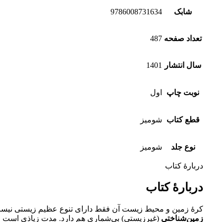
شابک
9786008731634
تعداد صفحه
487
سال انتشار
1401
نوبت چاپ
اول
قطع کتاب
شومیز
نوع جلد
شومیز
دربارۀ کتاب
دربارۀ کتاب
کرۀ زمین و محیط زیست آن فقط دارای تنوع عظیم زیستی نیس
زمین‌شناختی
(غیرزیستی) بی‌شماری هم دارد. مدت زیاذی است