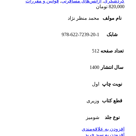
گردشگری
,
آژانس‌های مسافرتی
,
قوانین و مقررات
820,000
تومان
نام مولف
محمد منظر نژاد
شابک
978-622-7239-20-1
تعداد صفحه
512
سال انتشار
1400
نوبت چاپ
اول
قطع کتاب
وزیری
نوع جلد
شومیز
افزودن به علاقه‌مندی
افزودن به سبد خرید