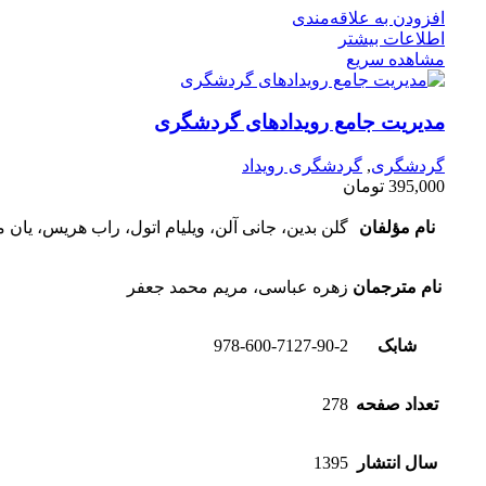
افزودن به علاقه‌مندی
اطلاعات بیشتر
مشاهده سریع
مدیریت جامع رویدادهای گردشگری
گردشگری
,
گردشگری رویداد
395,000
تومان
نام مؤلفان
گلن بدین، جانی آلن، ویلیام اتول، راب هریس، یان 
نام مترجمان
زهره عباسی، مریم محمد جعفر
شابک
978-600-7127-90-2
تعداد صفحه
278
سال انتشار
1395