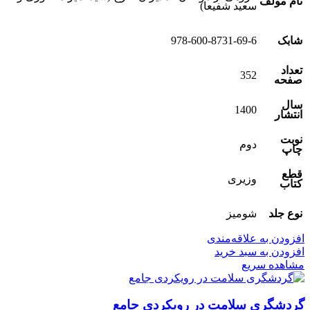
نام مولف
سعید شفیعا)
شابک
978-600-8731-69-6
تعداد
352
صفحه
سال
1400
انتشار
نوبت
دوم
چاپ
قطع
وزیری
کتاب
نوع جلد
شومیز
افزودن به علاقه‌مندی
افزودن به سبد خرید
مشاهده سریع
گردشگری سلامت در رویکردی جامع