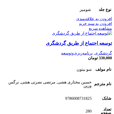
نوع جلد
شومیز
افزودن به علاقه‌مندی
افزودن به سبد خرید
مشاهده سریع
توسعه اجتماع از طریق گردشگری
گردشگری
,
برنامه‌ریزی‌وتوسعه
330,000
تومان
نام مولف
سو بیتون
حسین مختاری هشی, مرتضی نصرتی هشی, نرگس
نام مترجم
وزین
شابک
9786008731825
تعداد
280
صفحه