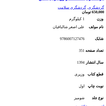
گردشگری
,
گردشگری سلامت
650,000
تومان
وزن
1 کیلوگرم
نام مولف
علی اصغر شالبافیان
شابک
9786007127476
تعداد صفحه
351
سال انتشار
1394
قطع کتاب
وزیری
نوبت چاپ
اول
نوع جلد
شومیز