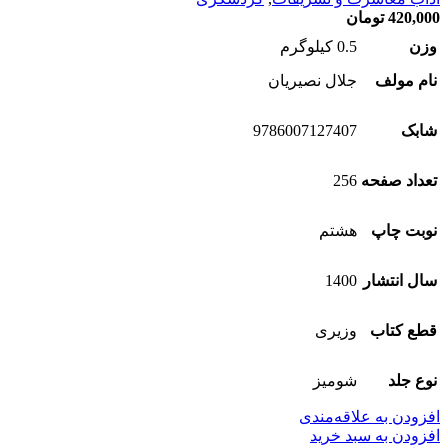
420,000
تومان
وزن
0.5 کیلوگرم
نام مولف
جلال نصیریان
شابک
9786007127407
تعداد صفحه
256
نوبت چاپ
هشتم
سال انتشار
1400
قطع کتاب
وزیری
نوع جلد
شومیز
افزودن به علاقه‌مندی
افزودن به سبد خرید