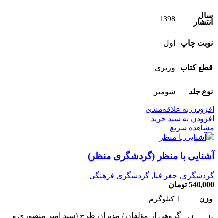
سال
1398
انتشار
نوبت چاپ
اول
قطع کتاب
وزیری
نوع جلد
شومیز
افزودن به علاقه‌مندی
افزودن به سبد خرید
مشاهده سریع
آشنایی با منظر (گردشگری منظر)
گردشگری
,
جغرافیا
,
گردشگری فرهنگی
540,000
تومان
وزن
1 کیلوگرم
گروهی از مؤلفان / مدیران طرح (سید امیر منصوری و