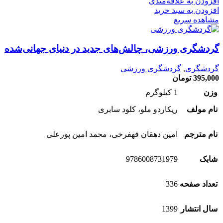
افزودن به علاقه‌مندی
افزودن به سبد خرید
مشاهده سریع
گردشگری ورزشی، چالش‌های جدید در دنیای جهانی‌شده
گردشگری
,
گردشگری ورزشی
395,000
تومان
وزن
1 کیلوگرم
نام مولف
ریکاردو ملو، کلود سابری
نام مترجم
امین دهقان قهفرخی، محمد امین پورعلی
شابک
9786008731979
تعداد صفحه
336
سال انتشار
1399