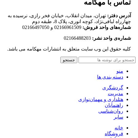
تماس با مهکامه
آدرس دفتر:
تهران، میدان انقلاب، خیابان فخر رازی، نرسیده به
چهارراه لبافی‌نژاد، کوچه انوری، پلاک 8، طبقه دوم
شماره‌های واحد فروش:
02166961509 و 02166497050
شماره‌‌ی واحد نشر:
02166488203
کلیه حقوق این وب سایت متعلق به انتشارات مهکامه می باشد.
جستجو
منو
دسته بندی ها
گردشگری
مدیریت
هتلداری و مهمان‌نوازی
راهنمایان
روان‌شناسی
سایر
خانه
فروشگاه