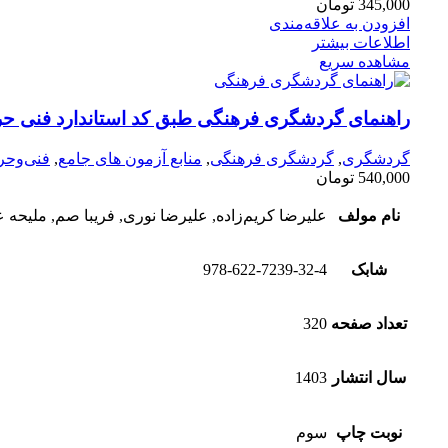
345,000
تومان
افزودن به علاقه‌مندی
اطلاعات بیشتر
مشاهده سریع
راهنمای گردشگری فرهنگی طبق کد استاندارد فنی حر
گردشگری
,
گردشگری فرهنگی
,
منابع آزمون های جامع
,
فنی‌وحرف
540,000
تومان
نام مولف
علیرضا کریم‌زاده, علیرضا نوری, فریبا صم, ملیحه 
شابک
978-622-7239-32-4
تعداد صفحه
320
سال انتشار
1403
نوبت چاپ
سوم