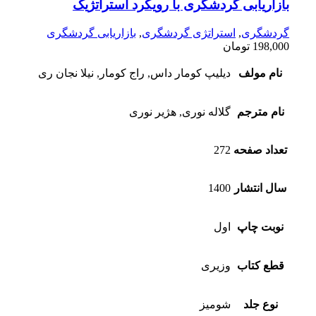
بازاریابی گردشگری با رویکرد استراتژیک
گردشگری
,
استراتژی گردشگری
,
بازاریابی گردشگری
198,000
تومان
نام مولف
دیلیپ کومار داس, راج کومار, نیلا نجان ری
نام مترجم
گلاله نوری, هژیر نوری
تعداد صفحه
272
سال انتشار
1400
نوبت چاپ
اول
قطع کتاب
وزیری
نوع جلد
شومیز