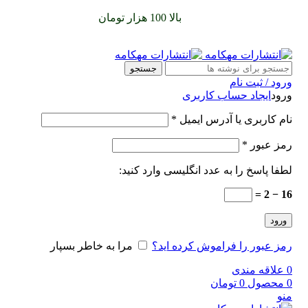
سفارشات خود را برای
بالا 100 هزار تومان
را با پیک رایگان تجربه
کنید
جستجو
ورود / ثبت نام
ورود
ایجاد حساب کاربری
نام کاربری یا آدرس ایمیل
*
رمز عبور
*
لطفا پاسخ را به عدد انگلیسی وارد کنید:
16 − 2 =
ورود
رمز عبور را فراموش کرده اید؟
مرا به خاطر بسپار
0
علاقه مندی
0
محصول
0
تومان
منو