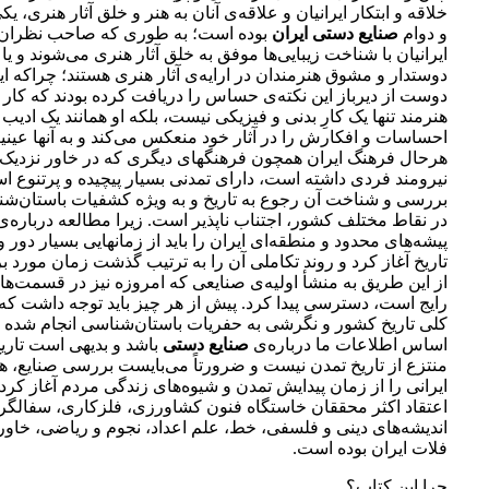
خلاقه و ابتکار ایرانیان و علاقه‌ی آنان به هنر و خلق آثار هنری، ی
و دوام
صنایع دستی ایران
بوده است؛ به طوری که صاحب نظران 
ایرانیان با شناخت زیبایی‌ها موفق به خلق آثار هنری می‌شوند و یا 
دوستدار و مشوق هنرمندان در ارایه‌ی آثار هنری هستند؛ چراکه ایرا
دوست از دیرباز این نکته‌ی حساس را دریافت کرده بودند که کار
هنرمند تنها یک کارِ بدنی و فیزیکی نیست، بلکه او همانند یک ادیب
احساسات و افکارش را در آثار خود منعکس می‌کند و به آنها عینی
هرحال فرهنگ ایران همچون فرهنگهای دیگری که در خاور نزدیک
نیرومند فردی داشته است، دارای تمدنی بسیار پیچیده و پر‌تنوع 
بررسی و شناخت آن رجوع به تاریخ و به ویژه کشفیات باستان‌شن
در نقاط مختلف کشور، اجتناب ناپذیر است. زیرا مطالعه درباره‌
پیشه‌های محدود و منطقه‌ای ایران را باید از زمانهایی بسیار دور 
تاریخ آغاز کرد و روند تکاملی آن را به ترتیب گذشت زمان مورد ب
از این طریق به منشأ اولیه‌ی صنایعی که امروزه نیز در قسمت‌ه
رایج است، دسترسی پیدا کرد. پیش از هر چیز باید توجه داشت ک
کلی تاریخ کشور و نگرشی به حفریات باستان‌شناسی انجام شده می‌
اساس اطلاعات ما درباره‌ی
صنایع دستی
باشد و بدیهی است تاری
منتزع از تاریخ تمدن نیست و ضرورتاً می‌بایست بررسی صنایع، هن
ایرانی را از زمان پیدایش تمدن و شیوه‌های زندگی مردم آغاز کرد. 
اعتقاد اکثر محققان خاستگاه فنون کشاورزی، فلزکاری، سفالگر
اندیشه‌های دینی و فلسفی، خط، علم اعداد، نجوم و ریاضی، خاور
فلات ایران بوده است.
چرا این کتاب؟