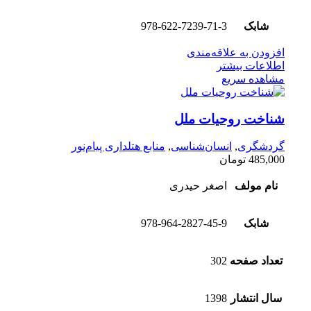
شابک
978-622-7239-71-3
افزودن به علاقه‌مندی
اطلاعات بیشتر
مشاهده سریع
شناخت روحیات ملل
گردشگری
,
انسان‌شناسی
,
منابع هتلداری پیام‌نور
485,000
تومان
نام مولف
اصغر حیدری
شابک
978-964-2827-45-9
تعداد صفحه
302
سال انتشار
1398