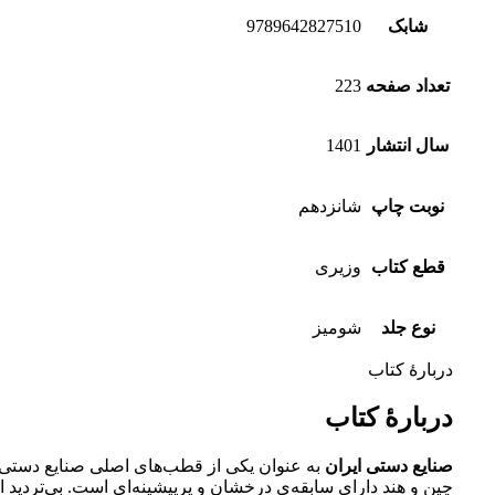
شابک
9789642827510
تعداد صفحه
223
سال انتشار
1401
نوبت چاپ
شانزدهم
قطع کتاب
وزیری
نوع جلد
شومیز
دربارهٔ کتاب
دربارهٔ کتاب
صنایع دستی ایران
به عنوان یکی از قطب‌های اصلی صنایع دستی 
چین و هند دارای سابقه‌ی درخشان و پرپیشینه‌ای است. بی‌تردید ا