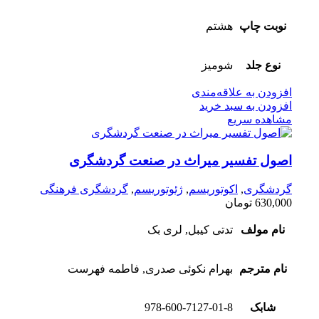
نوبت چاپ
هشتم
نوع جلد
شومیز
افزودن به علاقه‌مندی
افزودن به سبد خرید
مشاهده سریع
اصول تفسیر میراث در صنعت گردشگری
گردشگری
,
اکوتوریسم
,
ژئوتوریسم
,
گردشگری فرهنگی
630,000
تومان
نام مولف
تدتی کیبل, لری بک
نام مترجم
بهرام نکوئی صدری, فاطمه فهرست
شابک
978-600-7127-01-8