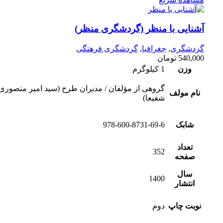
آشنایی با منظر (گردشگری منظر)
گردشگری
,
جغرافیا
,
گردشگری فرهنگی
540,000
تومان
وزن
1 کیلوگرم
گروهی از مؤلفان / مدیران طرح (سید امیر منصوری
نام مولف
شفیعا)
شابک
978-600-8731-69-6
تعداد
352
صفحه
سال
1400
انتشار
نوبت چاپ
دوم