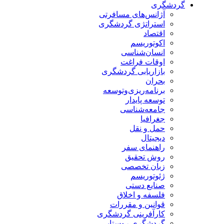
گردشگری
آژانس‌های مسافرتی
استراتژی گردشگری
اقتصاد
اکوتوریسم
انسان‌شناسی
اوقات فراغت
بازاریابی گردشگری
بحران
برنامه‌ریزی‌وتوسعه
توسعه پایدار
جامعه‌شناسی
جغرافیا
حمل و نقل
دیجیتال
راهنمای سفر
روش تحقیق
زبان تخصصی
ژئوتوریسم
صنایع دستی
فلسفه و اخلاق
قوانین و مقررات
کارآفرینی گردشگری
گردشگری روستایی