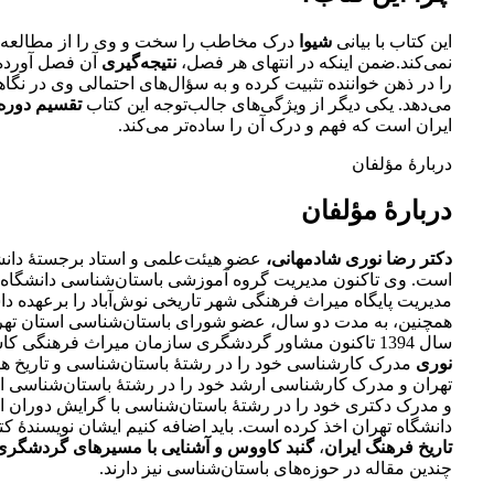
این کتاب با بیانی
شیوا
درک مخاطب را سخت و وی را از مطالعه د
نمی‌کند.ضمن اینکه در انتهای هر فصل،
نتیجه‌گیری
آن فصل آورده
را در ذهن خواننده تثبیت کرده و به سؤال‌های احتمالی وی در نگا
می‌دهد. یکی دیگر از ویژگی‌های جالب‌توجه این کتاب
تقسیم دوره‌
ایران است که فهم و درک آن را ساده‌تر می‌کند.
دربارۀ مؤلفان
دربارۀ مؤلفان
دکتر رضا نوری شادمهانی،
عضو هیئت‌علمی و استاد برجستۀ دان
است. وی تاکنون مدیریت گروه آموزشی باستان‌شناسی دانشگاه ک
مدیریت پایگاه میراث فرهنگی شهر تاریخی نوش‌­آباد را برعهده د
همچنین، به مدت دو سال، عضو شورای باستان­‌شناسی استان تهرا
سال 1394 تاکنون مشاور گردشگری سازمان میراث فرهنگی کاشان است. دکتر
نوری
مدرک کارشناسی خود را در رشتۀ باستان‌شناسی و تاریخ هنر
تهران و مدرک کارشناسی ارشد خود را در رشتۀ باستان‌شناسی از
و مدرک دکتری خود را در رشتۀ باستان‌شناسی با گرایش دوران ا
دانشگاه تهران اخذ کرده است. باید اضافه کنیم ایشان نویسندۀ ک
تاریخ فرهنگ ایران
،
گنبد کاووس و آشنایی با مسیر‌های گردشگری 
چندین مقاله در حوزه‌های باستان‌شناسی نیز دارند.