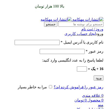
سفارشات خود را برای
بالا 100 هزار تومان
را با پیک رایگان تجربه
کنید
جستجو
ورود / ثبت نام
ورود
ایجاد حساب کاربری
نام کاربری یا آدرس ایمیل
*
رمز عبور
*
لطفا پاسخ را به عدد انگلیسی وارد کنید:
16 + یک =
ورود
رمز عبور را فراموش کرده اید؟
مرا به خاطر بسپار
0
علاقه مندی
0
محصول
0
تومان
منو