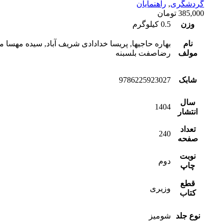
گردشگری
,
راهنمایان
385,000
تومان
وزن
0.5 کیلوگرم
نام
بهاره حاجیها, پریسا خدادادی شریف آباد, سیده مهسا 
مولف
رضاصفت بلسبنه
شابک
9786225923027
سال
1404
انتشار
تعداد
240
صفحه
نوبت
دوم
چاپ
قطع
وزیری
کتاب
نوع جلد
شومیز