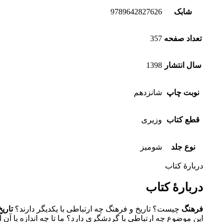
شابک
9789642827626
تعداد صفحه
357
سال انتشار
1398
نوبت چاپ
شانزدهم
قطع کتاب
وزیری
نوع جلد
شومیز
دربارۀ کتاب
دربارۀ کتاب
فرهنگ
چیست؟ تاریخ و فرهنگ چه ارتباطی با یکدیگر دارند؟
تاری
این موضوع چه ارتباطی با گردشگری دارد؟ ما تا چه اندازه با آن آ