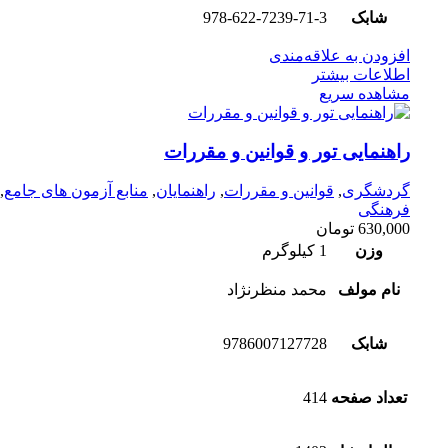
شابک
978-622-7239-71-3
افزودن به علاقه‌مندی
اطلاعات بیشتر
مشاهده سریع
راهنمایی تور و قوانین و مقررات
گردشگری
,
قوانین و مقررات
,
راهنمایان
,
منابع آزمون های جامع
,
فرهنگی
630,000
تومان
وزن
1 کیلوگرم
نام مولف
محمد ‌منظرنژاد
شابک
9786007127728
تعداد صفحه
414