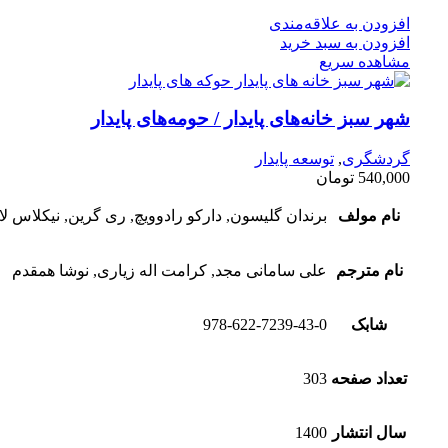
افزودن به علاقه‌مندی
افزودن به سبد خرید
مشاهده سریع
شهر سبز خانه‌های پایدار / حومه‌های پایدار
گردشگری
,
توسعه پایدار
540,000
تومان
نام مولف
برندان گلیسون, دارکو رادوویچ, ری گرین, نیکلاس لا
نام مترجم
علی سامانی مجد, کرامت اله زیاری, نوشا همقدم
شابک
978-622-7239-43-0
تعداد صفحه
303
سال انتشار
1400