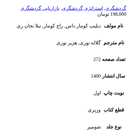
گردشگری
,
استراتژی گردشگری
,
بازاریابی گردشگری
198,000
تومان
نام مولف
دیلیپ کومار داس, راج کومار, نیلا نجان ری
نام مترجم
گلاله نوری, هژیر نوری
تعداد صفحه
272
سال انتشار
1400
نوبت چاپ
اول
قطع کتاب
وزیری
نوع جلد
شومیز