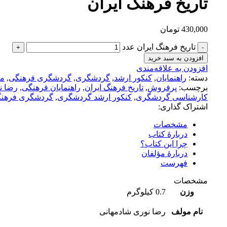
تاریخ فرهنگ ایران
430,000
تومان
تاریخ فرهنگ ایران عدد
افزودن به سبد خرید
افزودن به علاقه‌مندی
دسته:
راهنمایان
,
کنکور ارشد
,
گردشگری
,
گردشگری فرهنگی
,
من
برچسب:
پرفروش
,
تاریخ فرهنگ ایران
,
راهنمایان فرهنگی
,
رضا ن
کارشناسی گردشگری
,
کنکور ارشد گردشگری
,
گردشگری فرهن
اشتراک گذاری:
مشخصات
دربارۀ کتاب
چرا این کتاب؟
دربارۀ مؤلفان
فهرست
مشخصات
وزن
0.7 کیلوگرم
نام مولف
رضا نوری شادمهانی