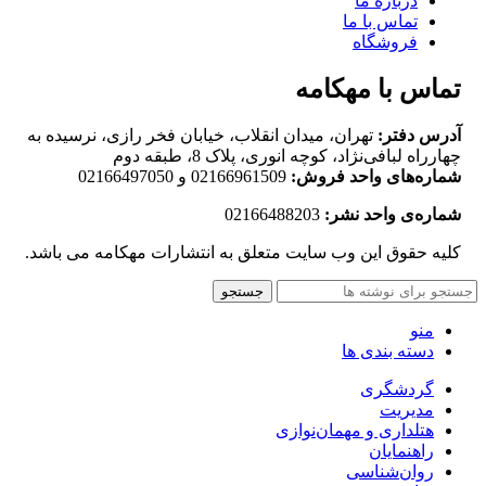
درباره ما
تماس با ما
فروشگاه
تماس با مهکامه
آدرس دفتر:
تهران، میدان انقلاب، خیابان فخر رازی، نرسیده به
چهارراه لبافی‌نژاد، کوچه انوری، پلاک 8، طبقه دوم
شماره‌های واحد فروش:
02166961509 و 02166497050
شماره‌‌ی واحد نشر:
02166488203
کلیه حقوق این وب سایت متعلق به انتشارات مهکامه می باشد.
جستجو
منو
دسته بندی ها
گردشگری
مدیریت
هتلداری و مهمان‌نوازی
راهنمایان
روان‌شناسی