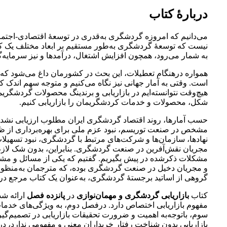
دربارۀ کتاب
نیست که توسعۀ گردشگری به‌طور مستقیم بر ابعاد مختلف یک ک
به شمار می‌رود، همچون افزایش اشتغال، درآمدها و نیز سرمایه‌‏گ
همواره درهنگام تعطیلات، این بحث در کشورمان داغ می‌شود که چرا
است. وقتی به آمار جهانی نیز نگاه می‌کنیم و متوجه سهم اندک ک
هیچ‌وقت نتوانسته‌ایم در بازاریابی و برندینگ محصولات گردشگر
شکل، محصولات و خدمات کردشگریمان را بازاریابی کنیم.
حسب آمارها، روند اقتصاد گردشگری ایران مطلوب ارزیابی نشد
مشخص در صنعت توریسم، نبود عزم ملی برای بهره‌برداری از ظ
نهادها، سازمان‌ها و شرکت‌های مرتبط با گردشگری، نبود تسهیلا
مجریان نقش‌آفرین در صنعت گردشگری. بنابراین، بدون شک لازم 
مشکلات ذکرشده در پیش بگیریم. گفتیم که یکی از مسائل و مشک
و مجریان دخیل در صنعت گردشگری بوده، که مترجمان به‌منظور 
گروهی از اساتید برجستۀ گردشگری، به‌عنوان یک کتاب مرجع در ب
کتاب
بازاریابی گردشگری و مهمان‌نوازی
در
پانزده فصل
ارائه شد
مفهوم بازاریابی اختصاص دارد. درفصل دوم، به ویژگی‏‌های خدم
سوم، باتوجه‌به اهمیت و ضرورت تحقیقات بازاریابی در تصمیم‏‌گیری
بازاریابی بدون شناخت رفتار خریداران معنی و مفهومی ندارد، در