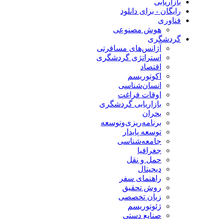
بازاریابی
رایگان - برای دانلود
فناوری
هوش مصنوعی
گردشگری
آژانس‌های مسافرتی
استراتژی گردشگری
اقتصاد
اکوتوریسم
انسان‌شناسی
اوقات فراغت
بازاریابی گردشگری
بحران
برنامه‌ریزی‌وتوسعه
توسعه پایدار
جامعه‌شناسی
جغرافیا
حمل و نقل
دیجیتال
راهنمای سفر
روش تحقیق
زبان تخصصی
ژئوتوریسم
صنایع دستی