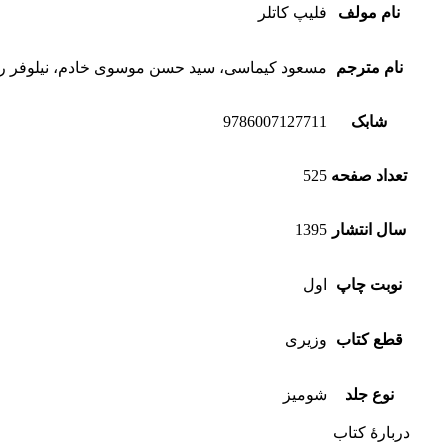
نام مولف
فلیپ کاتلر
نام مترجم
مسعود کیماسی، سید حسن موسوی خادم، نیلوفر ر
شابک
9786007127711
تعداد صفحه
525
سال انتشار
1395
نوبت چاپ
اول
قطع کتاب
وزیری
نوع جلد
شومیز
دربارۀ کتاب