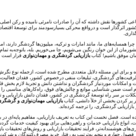
می‌دانیم که امروزه گردشگری به‌قدری در توسعۀ اقت
شور اثرگذار است و درواقع محرکی بسیارسودمند برای توسعۀ اقتصا
ذاری.
 همسایه‌های ما، مانند امارات و ترکیه، میلیون‌ها گردشگر دارند، ام
شورمان از این خوان رنگین می‌شویم، جا می‌خوریم. بله، باتوجه‌به تما
یمان موفق باشیم! کتاب
بازاریابی گردشگری و مهمان‌نوازی
قرار است به 
ه و برای این مسئله دلایل متعددی مطرح شده است، ازجمله نوع نگ
رفیت‌های گردشگری، تبلیغات منفی درخصوص کشور، فقدان فعالیت‌ها 
ت و امکانات موردنیاز گردشگران و نداشتن دانش و تجربۀ لازم بخش قا
است ضمن شناسایی موانع و چالش‌های فوق، راه‌کارهای مناسبی را به
لات بر سر راه توسعۀ گردشگری در کشور، فقدان دانش بازاریابی و تج
پر کردن بخشی از خلأ دانشی، کتاب
بازاریابی مهمان‌نوازی و گرشگر
ازاریابی گردشگری، را ترجمه کرده‌اند.
ه است. فصل نخست این کتاب به تعریف بازاریابی، مفاهیم پایه‌‏ای در 
ات، انواع بازاریابی خدمات و راهبردهایی برای بهبود کیفیت خدمات 
‏‌های هوشمندانه‌‏تر، فرآیند تحقیقات بازاریابی و روش‌‏های تحقیقات ب
 فصول چهارم و پنجم به‌ترتیب به رفتار خرید مصرف‏‌کنندگان و شرکت‌