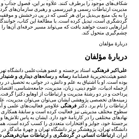
شکاف‌های موجود را برطرف کنند. علاوه بر این، فصول جذاب و ک
مدیریت ارتباطات رسمی و غیررسمی و رهبری سازمان‌های گرد
را به یک منبع بی‌بدیل برای هر کسی که در پی درخشش و موفق
گردشگری است، تبدیل کرده است. با مطالعۀ این کتاب، خوانندگا
ابزارهایی دست خواهند یافت که می‌تواند مسیر حرفه‌ای آن‌ها را 
چشم‌گیری متحول کند.
دربارۀ مؤلفان
دربارۀ مؤلفان
علی‌اکبر فرهنگی،
استاد برجسته و عضو هیئت‌علمی دانشگاه تهرا
عضو هیئت‌تحریریۀ فصلنامۀ
رسانه
و
رسانه‌های دیداری و شنیدار
بوده است. او با اشتیاق به علم و دانش، در جوانی به تحصیل در ر
ازجمله ادبیات، علوم دینی، زبان، مدیریت، جامعه‌شناسی، اقتصاد
پرداخت و در دو رشتۀ مدیریت و ارتباطات از اوهایو دکترا گرفت. 
زمینه‌های تخصصی پژوهشی ایشان می‌توان می‌توان مدیریت، عل
ارتباطات را نام برد. دکتر
فرهنگی
علاوه‌بر فعالیت‌های علمی و آ
سطوح مختلف مدیریتی نیز فعالیت کرده است و سابقۀ همکاری با
نهادهای مختلفی را در کارنامۀ خود دارد. ایشان به پاس تلاش‌ها 
برجستۀ خود، جوایز و افتخارات متعددی را کسب کرده است، همچ
دانشگاه تهران، پژوهشگر برتر دانشگاه تهران و چهرۀ ماندگار در
ایران.
ارتباطات انسانی در گردشگری
و
ارتباطات میان‌فرهنگی 