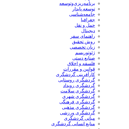
برنامه‌ریزی‌وتوسعه
توسعه پایدار
جامعه‌شناسی
جغرافیا
حمل و نقل
دیجیتال
راهنمای سفر
روش تحقیق
زبان تخصصی
ژئوتوریسم
صنایع دستی
فلسفه و اخلاق
قوانین و مقررات
کارآفرینی گردشگری
گردشگری روستایی
گردشگری رویداد
گردشگری سلامت
گردشگری شهری
گردشگری فرهنگی
گردشگری مذهبی
گردشگری ورزشی
مبانی گردشگری
منابع انسانی گردشگری