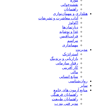
موزه
نقشه‌خوانی
راهنمایان
هتلداری و مهمان‌نوازی
آداب معاشرت و تشریفات
اکولوژ
دپارتمان‌ها
غذا و نوشابه
فرانت‌آفیس
مراسم
مهمانداری
مدیریت
استراتژیک
بازاریابی و برندینگ
رفتار سازمانی
کار آفرینی
مالی
منابع انسانی
روان‌شناسی
سایر
منابع آزمون های جامع
راهنمایان فرهنگی
راهنمایان طبیعت
مدیر فنی بند ب