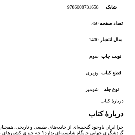
شابک
9786008731658
تعداد صفحه
360
سال انتشار
1400
نوبت چاپ
سوم
قطع کتاب
وزیری
نوع جلد
شومیز
دربارۀ کتاب
دربارۀ کتاب
چرا ایران باوجود گنجینه‌ای از جاذبه‌های طبیعی و تاریخی، همچن
گردشگری جهانی جایگاه شایسته‌ای ندارد؟ چه چیزی کشورهای م