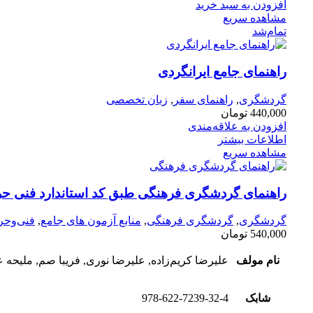
افزودن به سبد خرید
مشاهده سریع
تمام‌شد
راهنمای جامع ایرانگردی
گردشگری
,
راهنمای سفر
,
زبان تخصصی
440,000
تومان
افزودن به علاقه‌مندی
اطلاعات بیشتر
مشاهده سریع
راهنمای گردشگری فرهنگی طبق کد استاندارد فنی حر
گردشگری
,
گردشگری فرهنگی
,
منابع آزمون های جامع
,
فنی‌وحرف
540,000
تومان
نام مولف
علیرضا کریم‌زاده, علیرضا نوری, فریبا صم, ملیحه 
شابک
978-622-7239-32-4