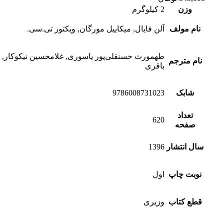
وزن
2 کیلوگرم
نام مولف
آلن فایال, میکاییل مورگان, ویکتور تی.سی.
طهمورث حسنقلی‌پور یاسوری, غلامحسین نیکوکار, 
نام مترجم
باقری
شابک
9786008731023
تعداد
620
صفحه
سال انتشار
1396
نوبت چاپ
اول
قطع کتاب
وزیری