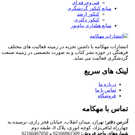
فنی‌وحرفه‌ ای
منابع کنکور گردشگری
کنکور ارشد
کنکور دکتری
منابع هتلداری پیام‌نور
انتشارات مهکامه با داشتن تجربه در زمینه فعالیت های مختلف
فرهنگی در حوزه نشر کتاب و به صورت تخصصی در زمینه صنعت
گردشگری فعالیت می نماید.
لینک های سریع
درباره ما
تماس با ما
فروشگاه
تماس با مهکامه
آدرس دفتر:
تهران، میدان انقلاب، خیابان فخر رازی، نرسیده به
چهارراه لبافی‌نژاد، کوچه انوری، پلاک 8، طبقه دوم
شماره‌های واحد فروش:
02166961509 و 02166497050