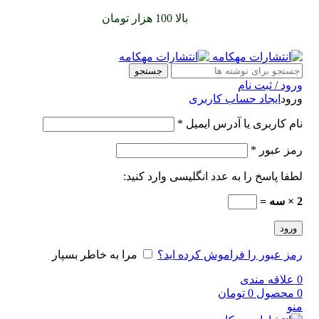
سفارشات خود را برای
بالا 100 هزار تومان
را با پیک رایگان تجربه
کنید
جستجو
ورود / ثبت نام
ورود
ایجاد حساب کاربری
نام کاربری یا آدرس ایمیل
*
رمز عبور
*
لطفا پاسخ را به عدد انگلیسی وارد کنید:
2 × سه =
ورود
رمز عبور را فراموش کرده اید؟
مرا به خاطر بسپار
0
علاقه مندی
0
محصول
0
تومان
منو