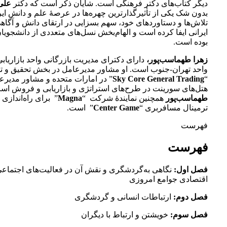
دیگر کتاب‌های دکتر فرهنگی است. شایان ذکر است که دکتر
علی
بدون شک یکی از تأثیرگذارترین چهره‌ها در عرصۀ علم و دانش ایر
تلاش‌ها و دستاوردهای خود، سهم بسزایی در ارتقای دانش و آگاه
ایرانی ایفا کرده است و الهام‌بخش نسل‌های متعددی از دانشجوی
بوده است.
زهرا طهماسب‌پور،
دارای دکترای مدیریت بازرگانی واحد بازاریابی 
واحد تهران-جنوب است. او مشاور مدیرعامل در بخش تحقیق و
“
Sky Core General Trading
” در امارات متحده و مشاور مدیرع
هتل‌های سورینت در طرح‌های استراتژی و بازاریابی و فروش است
طهماسب‌پور
همچنین نمایندۀ شرکت “
Magna
” برای راه‌اندازی
ترمینال مسافربری “
Center Game
” است.
فهرست
فهرست
فصل اول:
نگاهی به‌گردشگری و نقش آن در فعالیت‌های اجتماع
اقتصادی جوامع امروزی
فصل دوم:
ارتباطات انسانی و گردشگری
فصل سوم:
خویشتن و ارتباط با دیگران