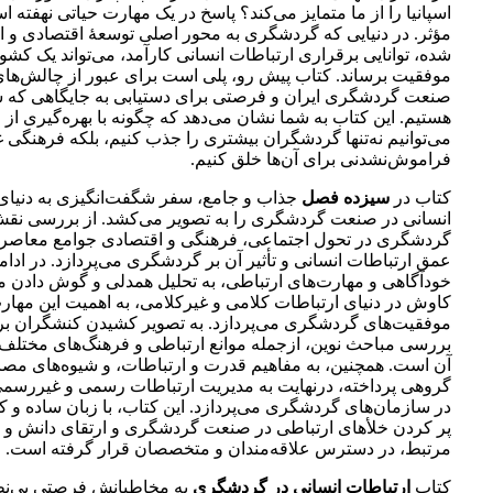
اسپانیا را از ما متمایز می‌کند؟ پاسخ در یک مهارت حیاتی نهفته 
مؤثر. در دنیایی که گردشگری به محور اصلی توسعۀ اقتصادی و ا
شده، توانایی برقراری ارتباطات انسانی کارآمد، می‌تواند یک کشور
موفقیت برساند. کتاب پیش رو، پلی است برای عبور از چالش‌های
صنعت گردشگری ایران و فرصتی برای دستیابی به جایگاهی که ش
هستیم. این کتاب به شما نشان می‌دهد که چگونه با بهره‌گیری از
می‌توانیم نه‌تنها گردشگران بیشتری را جذب کنیم، بلکه فرهنگی غ
فراموش‌نشدنی برای آن‌ها خلق کنیم.
کتاب در
سیزده فصل
جذاب و جامع، سفر شگفت‌انگیزی به دنیای
انسانی در صنعت گردشگری را به تصویر می‌کشد. از بررسی نق
گردشگری در تحول اجتماعی، فرهنگی و اقتصادی جوامع معاصر آغ
عمق ارتباطات انسانی و تأثیر آن بر گردشگری می‌پردازد. در ادامه
خودآگاهی و مهارت‌های ارتباطی، به تحلیل همدلی و گوش دادن م
کاوش در دنیای ارتباطات کلامی و غیرکلامی، به اهمیت این مهارت
موفقیت‌های گردشگری می‌پردازد. به تصویر کشیدن کنشگران ب
بررسی مباحث نوین، ازجمله موانع ارتباطی و فرهنگ‌های مختلف،
آن است. همچنین، به مفاهیم قدرت و ارتباطات، و شیوه‌های مصا
گروهی پرداخته، درنهایت به مدیریت ارتباطات رسمی و غیررسم
در سازمان‌های گردشگری می‌پردازد. این کتاب، با زبان ساده و ک
پر کردن خلأهای ارتباطی در صنعت گردشگری و ارتقای دانش و 
مرتبط، در دسترس علاقه‌مندان و متخصصان قرار گرفته است.
کتاب
ارتباطات انسانی در گردشگری
به مخاطبانش فرصتی بی‌ن