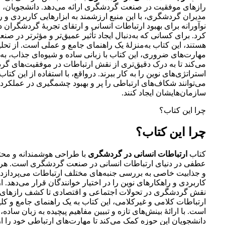
رازهای موفقیت در صنعت گردشگری ارائه می‌دهد. دانشجویان، حر
مدیران گردشگری، با این منبع ارزشمند به ابزارهایی کاربردی و ر
نوآورانه برای بهبود ارتباطات انسانی و ارتقای تجربۀ گردشگران 
کرد. برای کسانی که به‌دنبال ایجاد تأثیر عمیق‌تر و مؤثرتر در 
هستند، این کتاب به‌منزلۀ یک راهنمای جامع و عملی است. از تحلی
مهارت‌های ضروری، این کتاب با زبانی ساده و شیوه‌ای جذاب، به
می‌کند تا به درک دقیق‌تری از نقش ارتباطات در موفقیت‌های گ
استراتژی‌های نوین را به کار ببرند. درواقع، با استفاده از این کتا
می‌توانند شکاف‌های ارتباطی را پر و بهبود چشمگیری در عملکرد 
سازمان‌هایشان ایجاد کنند.
چرا این کتاب؟
چرا این کتاب؟
کتاب
ارتباطات انسانی در گردشگری
با طراحی هوشمندانه و محت
عطفی در دنیای ارتباطات انسانی در صنعت گردشگری است. هر 
و جذابیت خاصی به بررسی جنبه‌های مختلف ارتباطات می‌پردازد و
کاربردی و راهکارهای نوین را در اختیار خوانندگان قرار می‌دهد. ا
نقش گردشگری در تحولات اجتماعی و اقتصادی تا کشف رازهای
ارتباطات کلامی و غیرکلامی، این کتاب به یک راهنمای جامع و کل
است. با ارائۀ بینش‌های تازه و تبیین مفاهیم پیچیده به زبان ساد
دانشجویان این حوزه کمک می‌کند تا مهارت‌های ارتباطی خود را ارت