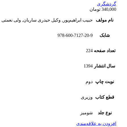
گردشگری
340,000
تومان
نام مولف
حبیب ابراهیم‌پور, وکیل حیدری ساربان, ولی نعمتی
شابک
978-600-7127-20-9
تعداد صفحه
224
سال انتشار
1394
نوبت چاپ
دوم
قطع کتاب
وزیری
نوع جلد
شومیز
افزودن به علاقه‌مندی