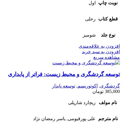
نوبت چاپ
اول
قطع کتاب
رحلی
نوع جلد
شومیز
افزودن به علاقه‌مندی
افزودن به سبد خرید
مشاهده سریع
توسعه گردشگری و محیط زیست: فراتر از پایداری
گردشگری
,
اکوتوریسم
,
توسعه پایدار
385,000
تومان
نام مولف
ریچارد شارپلی
نام مترجم
علی پورقیومی, یاسر رمضان نژاد