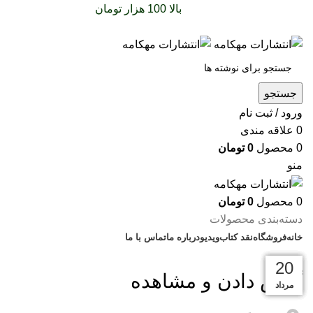
سفارشات خود را برای
بالا 100 هزار تومان
را با پیک رایگان
تجربه کنید
جستجو
ورود / ثبت نام
0
علاقه مندی
0
محصول
0
تومان
منو
0
محصول
0
تومان
دسته‌بندی محصولات
خانه
فروشگاه
نقد کتاب
ویدیو
درباره‌ ما
تماس با ما
بریده‌های کتاب
28
01
28
28
28
20
گوش دادن و مشاهده
دی
آبان
آبان
آبان
آبان
مرداد