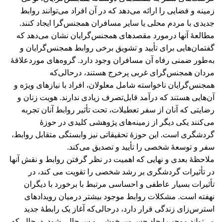
زمینه و فضایی را ارائه می‌دهد که در آن افراد می‌توانند روابط
جدیدی با مردم محلی یا سایر مسافران همجنس‌گرا ایجاد کنند.
مطالعۀ آنها درمورد مقصدهای همجنس‌گرایان نشان می‌دهد که
گفتمان‌هایی برای تأیید و تشویق برخی روابط همجنس‌گرایان و
به‌طور ضمنی رفاه آن مسافران وجود دارد. گروه‌های موردعلاقۀ
مردان همجنس‌گرای غربی پرخرج هستند، درحالی‌که
همجنس‌گرایان ناخواسته شامل معلولان، افراد با نیازهای ویژه و
آن‌هایی هستند که درآمد قابل‌تصرف زیادی ندارند. هویت زنان و
رضایتی که آنان از سفر تعطیلات، تحت تأثیر روابط آنان تجربه
می‌کنند یکی دیگر از زمینه‌های پژوهشی کلیدی در حوزۀ
گردشگری است. این حوزۀ تحقیقاتی نیز وابستگی متقابل روابط،
سفر و توسعۀ شخصی را تأیید و تصدیق می‌کند.
ملاحظۀ بعدی و نهایی که اهمیت در نظر گرفتن روابط و نقش آنها
در تأثیرات گردشگری بر رشد شخصی را تقویت می کند، در
تأثیرات بسیار عاطفی و احساسی مرتبط با برخورد با دیگران
نهفته است. مشکلات روابط موجود بیشتر درمیان رویدادهای
استرس‌زای زندگی قرار دارد، درحالی‌که آغاز یک رابطۀ جدید
می‌تواند موجب ایجاد حس سرخوشی و سرحالی شود. درحالی‌که