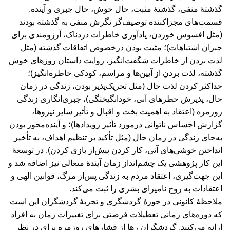
گذشتۀ منفی، گذشتۀ مثبت، حال خوش، حال جبری و آینده.
قسمت‌های مجزاکننده توصیف‌گر نگرش منفی به گذشته بودند
(مثل افسوس خوردن، یادآوری خاطرات دردناک، آرزومندی برای
جبران اشتباهات)؛ مثبت بودن درخصوص اتفاقات گذشته (مثل
لذت بردن از خاطرات شگفت‌انگیز، روایت داستان روزهای خوش
گذشته، لذت بردن از آیین‌ها و مراسم، کودکی خاطره‌انگیز)؛
حداکثر کردن لذت حال (مثل تحریک‌پذیر بودن، زندگی در زمان
حال، پذیرش خطر‌های آنی، خودانگیختگی)، جبری‌انگاری زندگی
روزمره (اعتقاد به اهمیت بخت و اقبال و تأثیر سایر نیروها،
گزارش احساس ناتوانی درمورد تأثیر رویدادها)؛ و آینده‌محور بودن
به‌جای زندگی در زمان حال (مثل تأکید بر تنظیم اهداف، به تأخیر
انداختن خوشی‌های آنی، کار کردن پیش‌از بازی کردن). در توسعۀ
این کار پژوهشی یک چشم‌انداز زمان آیندۀ متعالی نیز اضافه شد و
این جهت‌گیری، اعتقاد مردم به زندگی پس‌از مرگ، قوانین الهی و
اعتقادات به روح نامیرای بشری را ثبت می‌کند.
ملاحظۀ کانونی در حوزۀ گردشگری و تجربۀ گردشگران این است
که دوره‌های زمانی تعطیلات فرصتی برای تغییرات زمان به افراد
ارائه می‌کنند. گردشگران رها از فشارهای روزمره برای در نظر