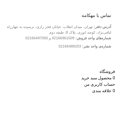
تماس با ما
فروشگاه
تماس با مهکامه
آدرس دفتر:
تهران، میدان انقلاب، خیابان فخر رازی، نرسیده به چهارراه
لبافی‌نژاد، کوچه انوری، پلاک 8، طبقه دوم
شماره‌های واحد فروش:
02166961509 و 02166497050
شماره‌‌ی واحد نشر:
02166488203
کلیه حقوق این وب سایت متعلق به انتشارات مهکامه می باشد.
فروشگاه
0
محصول
سبد خرید
حساب کاربری من
0
علاقه مندی