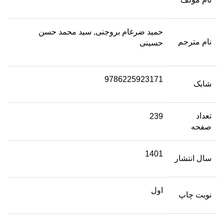
حمید ضرغام بروجنی, سید محمد حسن
نام مترجم
حسینی
9786225923171
شابک
تعداد
239
صفحه
1401
سال انتشار
اول
نوبت چاپ