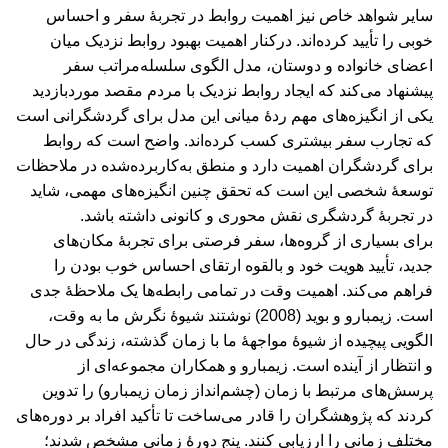
سایر شواهد خاص نیز اهمیت روابط در تجربۀ سفر و احساس
خوبی را تأیید کرده‌اند. درکنار اهمیت بهبود روابط نزدیک میان
اعضای خانواده و دوستان، مدل الگوی سلسله‌مراتب سفر
پیشنهاد می‌کند که ایجاد روابط نزدیک با مردم مقصد موردبازدید
یکی از انگیزه‌های مهم ردۀ میانی این مدل برای گردشگرانی است
که تجارب سفر بیشتری کسب کرده‌اند. واضح است که روابط
برای گردشگران اهمیت دارد و منطق به‌کاربرده‌شده در ملاحظات
توسعۀ شخصی این است که تحقق چنین انگیزه‌های مهمی، شاید
در تجربۀ گردشگری نقش محوری و کانونی داشته باشد.
برای بسیاری از گروه‌ها، سفر فرصتی برای تجربۀ مکان‌های
جدید، تأیید هویت خود و بالقوه ارتقای احساس خوب بودن را
فراهم می‌کند. اهمیت وقت در تمامی رابطه‌ها یک ملاحظۀ جدی
است. زیمبارو و بوید (2008) نوشتند شیوۀ نگرش ما به وقت،
الگویی پیچیده از شیوۀ مواجهۀ ما با زمان گذشته، زندگی در حال
و انتظار از آینده است. زیمبارو و همکاران مجموعه‌ای از
پرسش‌های مرتبط با زمان (چشم‌انداز زمان زیمبارو) را تدوین
کردند که پژوهشگران را قادر می‌ساخت تا تأکید افراد بر دوره‌های
مختلف زمانی را ارزیابی کنند. پنج دورۀ زمانی مشخص شدند؛