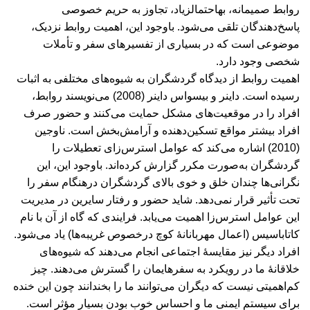
روابط صمیمانه، بهاحتمالزیاد، تجاوز به حریم خصوصی
پاسخ‌دهندگان تلقی می‌شود. باوجود این، اهمیت روابط نزدیک،
موضوعی است که در بسیاری از تفسیرهای سفر و تأملات
شخصی وجود دارد.
اهمیت روابط از دیدگاه گردشگران به شیوه‌های مختلفی به اثبات
رسیده است. داینر و بیسواس داینر (2008) می‌نویسند روابط،
افراد را در موقعیت‌های مشکل حمایت می‌کنند و حضور صرف
افراد بیشتر مواقع تسکین‌دهنده و آرامش‌بخش است. ناوجین
(2010) اشاره می‌کند که عوامل استرس‌زای تعطیلات را
گردشگران به‌صورت مکرر گزارش کرده‌اند. باوجود این، این
نگرانی‌ها چندان خلق و خوی بالای گردشگران درهنگام سفر را
تحت تأثیر قرار نمی‌دهد. شاید حضور و رفتار سایرین در مدیریت
این عوامل استرس‌زا اهمیت می‌یابد. فرایندی که گاه از آن با نام
کاتاباسیس (اعمال مهربانانۀ کوچ درخصوص غریبه‌ها) یاد می‌شود.
افراد دیگر نیز مقایسۀ اجتماعی انجام می‌دهند که شیوه‌های
خلاقانۀ ما در رویکرد به سفرهایمان را گسترش می‌دهند. چیز
کم‌اهمیتی نیست که دیگران می‌توانند ما را بخندانند چون این خنده
برای سیستم ایمنی ما و احساس خوب بودن بسیار مؤثر است.