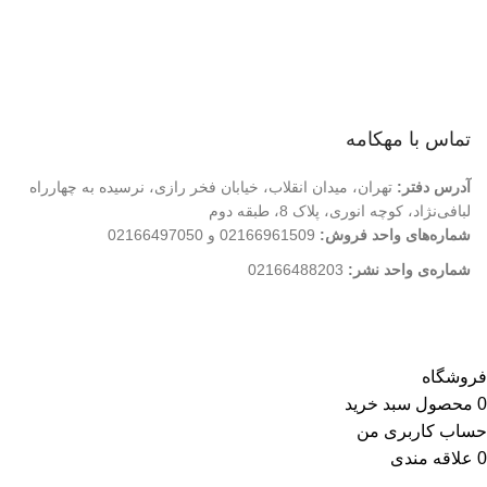
درباره ما
تماس با ما
فروشگاه
تماس با مهکامه
آدرس دفتر:
تهران، میدان انقلاب، خیابان فخر رازی، نرسیده به چهارراه
لبافی‌نژاد، کوچه انوری، پلاک 8، طبقه دوم
شماره‌های واحد فروش:
02166961509 و 02166497050
شماره‌‌ی واحد نشر:
02166488203
کلیه حقوق این وب سایت متعلق به انتشارات مهکامه می باشد.
فروشگاه
0
محصول
سبد خرید
حساب کاربری من
0
علاقه مندی