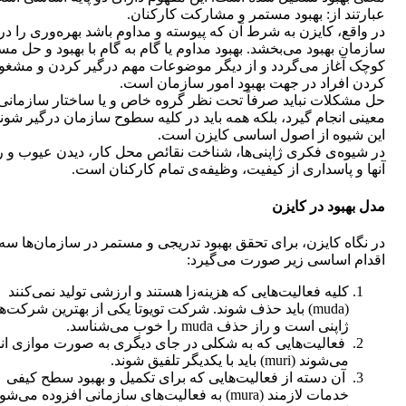
عبارتند از: بهبود مستمر و مشارکت کارکنان.
در واقع، کایزن به شرط آن که پیوسته و مداوم باشد بهره‌وری را در
سازمان بهبود می‌بخشد. بهبود مداوم یا گام به گام با بهبود و حل مس
کوچک آغاز می‌گردد و از دیگر موضوعات مهم درگیر کردن و مشغو
کردن افراد در جهت بهبود امور سازمان است.
حل مشکلات نباید صرفاً تحت نظر گروه خاص و یا ساختار سازمانی
معینی انجام گیرد، بلکه همه باید در کلیه سطوح سازمان درگیر شوند
این شیوه از اصول اساسی کایزن است.
در شیوه‌ی فکری ژاپنی‌ها، شناخت نقائص محل کار، دیدن عیوب و ر
آنها و پاسداری از کیفیت، وظیفه‌ی تمام کارکنان است.
مدل بهبود در کایزن
در نگاه کایزن، برای تحقق بهبود تدریجی و مستمر در سازمان‌ها سه
اقدام اساسی زیر صورت می‌گیرد:
کلیه فعالیت‌هایی که هزینه‌زا هستند و ارزشی تولید نمی‌کنند
(muda) باید حذف شوند. شرکت تویوتا یکی از بهترین شرکت‌ه
ژاپنی است و راز حذف muda را خوب می‌شناسد.
فعالیت‌هایی که به شکلی در جای دیگری به صورت موازی ان
می‌شوند (muri) باید با یکدیگر تلفیق شوند.
آن دسته از فعالیت‌هایی که برای تکمیل و بهبود سطح کیفی
خدمات لازمند (mura) به فعالیت‌های سازمانی افزوده می‌شو