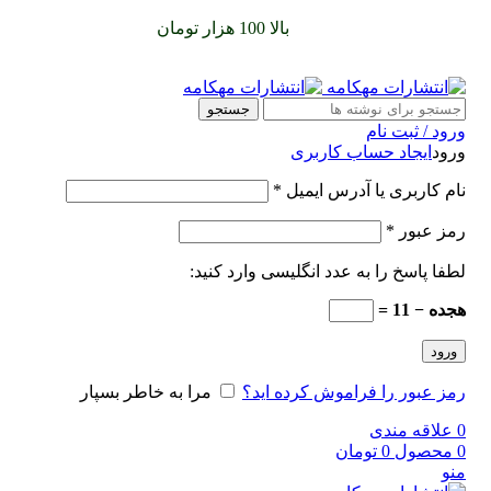
سفارشات خود را برای
بالا 100 هزار تومان
را با پیک رایگان تجربه
کنید
جستجو
ورود / ثبت نام
ورود
ایجاد حساب کاربری
نام کاربری یا آدرس ایمیل
*
رمز عبور
*
لطفا پاسخ را به عدد انگلیسی وارد کنید:
هجده − 11 =
ورود
رمز عبور را فراموش کرده اید؟
مرا به خاطر بسپار
0
علاقه مندی
0
محصول
0
تومان
منو