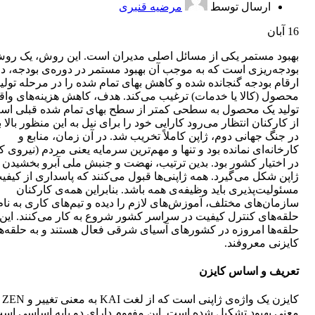
ارسال توسط
مرضیه قنبری
16
آبان
بهبود مستمر یکی از مسائل اصلی مدیران است. این روش، یک رو
بودجه‌ریزی است که به موجب آن بهبود مستمر در دوره‌ی بودجه، در
ارقام بودجه گنجانده شده و کاهش بهای تمام شده را در مرحله تولی
محصول (کالا یا خدمات) ترغیب می‌کند. هدف، کاهش هزینه‌های وا
تولید یک محصول به سطحی کمتر از سطح بهای تمام شده قبلی اس
از کارکنان انتظار می‌رود کارایی خود را برای نیل به این منظور بالا ب
در جنگ جهانی دوم، ژاپن کاملاً تخریب شد. در آن زمان، منابع و
کارخانه‌ای نمانده بود و تنها و مهم‌ترین سرمایه یعنی مردم (نیروی کا
در اختیار کشور بود. بدین ترتیب، نهضت و جنبش ملی آبرو بخشیدن ب
ژاپن شکل می‌گیرد. همه ژاپنی‌ها قبول می‌کنند که پاسداری از کیفی
مسئولیت‌پذیری باید وظیفه‌ی همه باشد. بنابراین همه‌ی کارکنان
سازمان‌های مختلف، آموزش‌های لازم را دیده و تیم‌های کاری به نام
حلقه‌های کنترل کیفیت در سراسر کشور شروع به کار می‌کنند. این
حلقه‌ها امروزه در کشورهای آسیای شرقی فعال هستند و به حلقه‌ه
کایزنی معروفند.
تعریف و اساس کایزن
کایزن یک وا
معنی بهبود تشکیل شده است. این مفهوم دارای دو پایه اساسی اس