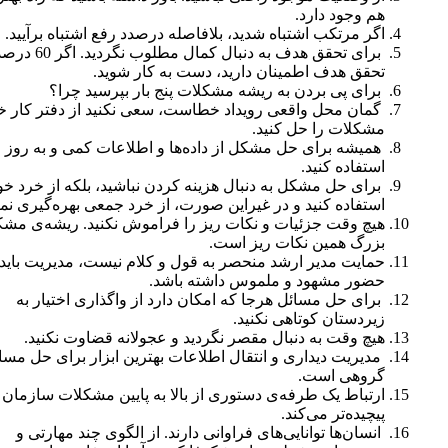
هم وجود دارد.
اگر مرتکب اشتباه شدید، بلافاصله درصدد رفع اشتباه برآیید.
برای تحقق هدف به دنبال کمال مطلوب ن
تحقق هدف اطمینان دارید، دست به کار شوید.
برای پی بردن به ریشه مشکلات پنج بار بپرسید چرا؟
گمان محل واقعی رویداد خطاست، سعی نکنید از دفتر کار خ
مشکلات را حل کنید.
همیشه برای حل مشکل از داده‌ها و اطلاعات کمی و به روز
استفاده کنید.
برای حل مشکل به دنبال هزینه کردن نباشید، بلکه از خرد خو
استفاده کنید و در غیر‌این صورت، از خرد جمعی بهره‌گیری نمای
هیچ وقت جزئیات و نکات ریز را فراموش نکنید. ریشه‌ی مش
بزرگ همین نکات ریز است.
حمایت مدیر ارشد منحصر به قول و کلام نیست، مدیریت باید
حضور مشهود و ملموس داشته باشد.
برای حل مسائل هرجا که امکان دارد از واگذاری اختیار به
زیردستان کوتاهی نکنید.
هیچ وقت به دنبال مقصر نگردید و عجولانه قضاوت نکنید.
مدیریت دیداری و انتقال اطلاعات بهترین ابزار برای حل مسا
گروهی است.
ارتباط یک طرفه‌ی دستوری از بالا به پایین مشکلات سازمان 
پیچیده‌تر می‌کند.
انسان‌ها توانایی‌های فراوانی دارند. از الگوی چند مهارتی و