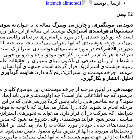
ارسال توسط
fatemeh alimoradi
02
بهمن
دیوید بی‌. مونتگمری، و چارلز بی‌. وینبرگ
مقاله‌ای با عنوان
به سوی
سیستم‌های هوشمندی استراتژیک
‌نوشتند. این مقاله از این نظر ارز
است که رویکرد جدیدی را در مورد برنامه‌ریزی در دنیای رقابتی م
می‌کنند. چرخه هوشمندی که آنها معرفی می‌کنند نتیجه مصاحبه با
0
مدیر
در
30 شرکت
در مورد سیستم‌های هوشمندی استراتژیک است. 
شرکت‌ها هر کدام در کسب و کار خود موفق بوده و فروش خوبی
داشته‌اند. از زمان معرفی آن تاکنون مبنای بسیاری از تحقیقات علم
زمینه هوشمندی استراتژیک قرار گرفته است. جمع‌بندی آنها نشان
می‌دهد، چرخه هوشمندی استراتژیک پنج گام دارد:
هدایت، گردآوری،
تحلیل، انتشار و بکارگیری.
جهت‌دهی.
در اولین مرحله از چرخه هوشمندی این موضوع کلیدی 
می‌شود که چه اطلاعاتی نیاز است؟ چه اولویت‌بندی‌هایی باید ایجاد
شوند؟ و چه شاخص‌هایی را باید پایش کرد؟ بررسی‌هایی که در این
مرحله انجام می‌شوند، نکاتی را آشکار می‌سازند که با توجه به موق
شرایطی که شرکت در آن قرار دارد، می‌تواند به تجویزهای استراتژ
مناسبی منجر شود. فرآیند هوشمندی وقتی شروع می‌شود که مدیرا
نیازمندی‌های حیاتی خود در مورد اطلاعات را بیان می‌کنند. این اطل
و تحلیل‌های مربوط به آنها از طریق منابع معمول تأمین نمی‌شود. ای
اطلاعات از این جهت مهم هستند که به آنها کمک می‌کند تا مأموریت