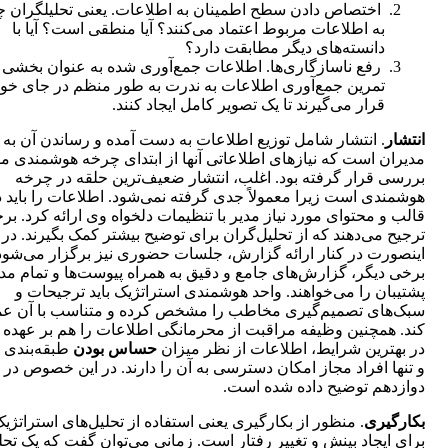
اختصاص دادن سطح اطمینان به اطلاعات. یعنی تحلیلگران چ
به اطلاعات مربوط اعتماد می‌کنند؟ آیا منطقی است؟ آیا با
دانسته‌های دیگر مطابقت دارد؟
رفع ناسازگاری‌ها. اطلاعات جمع‌آوری شده به عنوان بخشی ا
تمرین جمع‌آوری اطلاعات به ندرت به طور منظم در جای خود
قرار می‌گیرند تا یک تصویر کامل ایجاد کنند.
انتشار
. انتشار شامل توزیع اطلاعات به دست آمده و رساندن آن به
مدیران است که نیازهای اطلاعاتی آنها از ابتدای چرخه هوشمندی م
بررسی قرار گرفته بود. اغلب، انتشار ضعیف‌ترین حلقه در چرخه
هوشمندی است زیرا معمولاً جدی گرفته نمی‌شود. اطلاعات را باید د
قالب و محتوای مورد نیاز مدیر با تنظیمات دلخواه وی ارائه کرد. بر
ترجیح می‌دهند که از تحلیل‌گران برای توضیح بیشتر کمک بگیرند. در
اینصورت در کنار ارائه گزارش، جلسات حضوری نیز برگزار می‌شود
برخی دیگر، گزارش‌های جامع و دقیق به همراه پیوست‌ها و تمام مد
پشتیبان را می‌خواهند. واحد هوشمندی استراتژیک باید ترجیحات و
سبک‌های تصمیم‌گیری مخاطب را مشخص کرده و متناسب با آن ع
کند. همچنین وظیفه مراقبت از محرمانگی اطلاعات را هم بر عهده د
در بهترین شرایط، اطلاعات از نظر میزان
حساس بودن
طبقه‌بندی 
و تنها افراد مجاز امکان دسترسی به آن را دارند. در این خصوص در
دوازدهم توضیح داده شده است.
بکارگیری
. منظور از بکارگیری یعنی استفاده از تحلیل‌های استراتژی
برای ایجاد بینش و تغییر رفتار است. زمانی می‌توان گفت که یک تحل