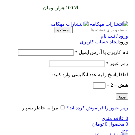
سفارشات خود را برای
بالا 100 هزار تومان
را با پیک رایگان تجربه
کنید
جستجو
ورود / ثبت نام
ورود
ایجاد حساب کاربری
نام کاربری یا آدرس ایمیل
*
رمز عبور
*
لطفا پاسخ را به عدد انگلیسی وارد کنید:
شش − 2 =
ورود
رمز عبور را فراموش کرده اید؟
مرا به خاطر بسپار
0
علاقه مندی
0
محصول
0
تومان
منو