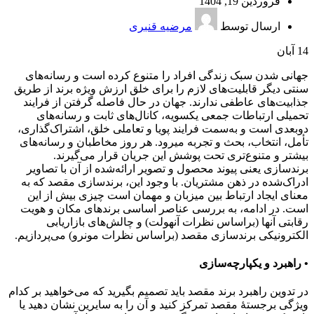
فروردین 19, 1404
ارسال توسط
مرضیه قنبری
14
آبان
جهانی‌ شدن سبک زندگی افراد را متنوع کرده است و رسانه‌های
سنتی دیگر قابلیت‌های لازم را برای خلق ارزش ویژه برند از طریق
جذابیت‌های عاطفی ندارند. جهان در حال فاصله گرفتن از فرایند
تحمیلی ارتباطات جمعی یکسویه، کانال‌های ثابت و رسانه‌های
دوبعدی است و به‌سمت فرایند پویا و تعاملی خلق، اشتراک‌گذاری،
تأمل، انتخاب، بحث و تجربه میرود. هر روز مخاطبان و رسانه‌های
بیشتر و متنوع‌تری تحت پوشش این جریان قرار می‌گیرند.
برندسازی یعنی پیوند محصول و تصویر ارائه‌شده از آن با تصاویر
ادراک‌شده در ذهن مشتریان. با وجود این، برندسازی مقصد که به
معنای ایجاد ارتباط بین میزبان و مهمان است چیزی بیش از این
است. در ادامه، به بررسی عناصر اساسی برندهای مکان و هویت
رقابتی آنها (براساس نظرات آنهولت) و چالش‌های بازاریابی
الکترونیکی برندسازی مقصد (براساس نظرات مونرو) می‌پردازیم.
• راهبرد و یکپارچه‌سازی
در تدوین راهبرد برند مقصد باید تصمیم بگیرید که می‌خواهید بر کدام
ویژگی برجستۀ مقصد تمرکز کنید و آن را به سایرین نشان دهید یا