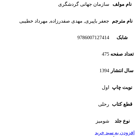
نام مولف
سازمان جهانی گردشگری
نام مترجم
جعفر باپیری, مهدی صفدرزاده, مهرداد خطیبی
شابک
9786007127414
تعداد صفحه
475
سال انتشار
1394
نوبت چاپ
اول
قطع کتاب
رحلی
نوع جلد
شومیز
افزودن به سبد خرید