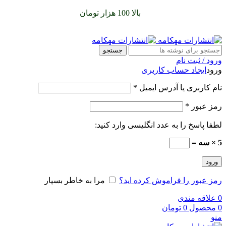
سفارشات خود را برای
بالا 100 هزار تومان
را با پیک رایگان تجربه
کنید
جستجو
ورود / ثبت نام
ورود
ایجاد حساب کاربری
نام کاربری یا آدرس ایمیل
*
رمز عبور
*
لطفا پاسخ را به عدد انگلیسی وارد کنید:
5 × سه =
ورود
رمز عبور را فراموش کرده اید؟
مرا به خاطر بسپار
0
علاقه مندی
0
محصول
0
تومان
منو