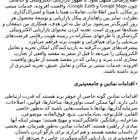
چون Google Maps و Google Earth، واقعیت افزوده، خدمات مبتنی
بر مکان، تأمین اطلاعات، تعاملات همتا با همتا و اشتراک‌گذاری
نظرات، تمایز بین راهاندازی پیکار بازاریابی و توسعۀ محصول هر
روز کم‌رنگ‌تر می‌شود. برای نیل به این هدف، همکاری بین ذینفعان و
شبکه‌ها ضروری است. تغذیه کردن محتوای بازاریابی الکترونیکی
گردشگری با طرحهای مبتکرانه در زمینه هویت رقابتی فرصت‌های
بی‌بدیلی را برای هم‌افزایی و تقویت برند فراهم می‌آورد.
پیشرفت‌های صورت‌گرفته به بازدیدکنندگان امکان تجربه و تعامل
الکترونیکی را می‌دهد تا قبل از سفر به مقصد واقعی از تجارب
مجازی لذت ببرند و زمانی که در مقصد هستند از طریق واقعیت
افزوده، خدمات مبتنی بر مکان و تعامل عمیق، تجربه غنی‌تری از
برند داشته باشند.
• اقدامات نمادین و جامعه‌پذیری
اقدامات نمادین گونه خاصی از جوهر برند هستند که قدرت ارتباطی
ذاتی دارند. آنها ممکن است نوآوری‌ها، ساختارها، قوانین، اصلاحات،
سرمایه‌گذاریها، نهادها یا سیاست‌هایی باشند که به‌طور خاصی
القایی، قابل‌توجه، به‌یادماندنی، بدیع، فوق‌العاده، موضوعی،
شاعرانه، رقتانگیز، غافلگیرکننده و مهیج هستند؛ مهمتر اینکه آنها
نمادی از راهبرد هستند. اقدامات نمادین به‌طور همزمان، هم بخشی
از داستان مقصد هستند و هم ابزاری برای بازگو کردن داستان.
جامعه‌پذیری در بازاریابی الکترونیکی در جایی رخ می‌دهد که