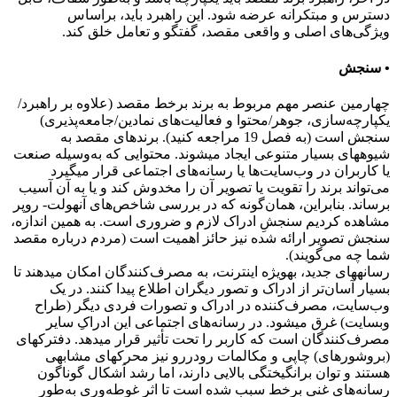
دسترس و مبتکرانه عرضه شود. این راهبرد باید، براساس
ویژگی‌های اصلی و واقعی مقصد، گفتگو و تعامل خلق کند.
• سنجش
چهارمین عنصر مهم مربوط به برند برخط مقصد (علاوه بر راهبرد/
یکپارچه‌سازی، جوهر/محتوا و فعالیت‌های نمادین/جامعه‌پذیری)
سنجش است (به فصل 19 مراجعه کنید). برندهای مقصد به
شیوههای بسیار متنوعی ایجاد میشوند. محتوایی که به‌وسیله صنعت
یا کاربران در وب‌سایت‌ها یا رسانه‌های اجتماعی قرار میگیرد
می‌تواند برند را تقویت یا تصویر آن را مخدوش کند و یا به آن آسیب
برساند. بنابراین، همان‌گونه که در بررسی شاخص‌های آنهولت- روپر
مشاهده کردیم سنجشِ ادراک لازم و ضروری است. به همین اندازه،
سنجش تصویر ارائه‌ شده نیز حائز اهمیت است (مردم درباره مقصد
شما چه می‌گویند).
رسانههای جدید، بهویژه اینترنت، به مصرف‌کنندگان امکان میدهند تا
بسیار آسان‌تر از ادراک و تصور‌ دیگران اطلاع پیدا کنند. در یک
وب‌سایت، مصرف‌کننده در ادراک و تصورات فردی دیگر (طراح
وبسایت) غرق میشود. در رسانه‌های اجتماعی این ادراک‌ِ سایر
مصرف‌کنندگان است که کاربر را تحت تأثیر قرار میدهد. دفترکهای
(بروشورهای) چاپی و مکالمات رودررو نیز محرکهای مشابهی
هستند و توان برانگیختگی بالایی دارند، اما رشد اَشکال گوناگون
رسانه‌های غنی برخط سبب شده است تا اثر غوطه‌وری به‌طور