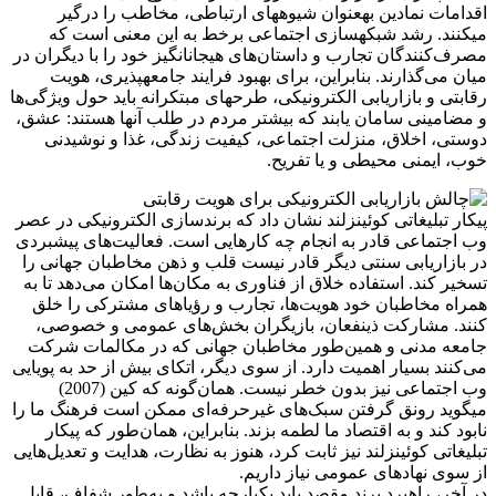
اقدامات نمادین بهعنوان شیوههای ارتباطی، مخاطب را درگیر
میکنند. رشد شبکهسازی اجتماعی برخط به این معنی است که
مصرف‌کنندگان تجارب و داستان‌های هیجانانگیز خود را با دیگران در
میان می‌گذارند. بنابراین، برای بهبود فرایند جامعهپذیری، هویت
رقابتی و بازاریابی الکترونیکی، طرحهای مبتکرانه باید حول ویژگی‌ها
و مضامینی سامان یابند که بیشتر مردم در طلب آنها هستند: عشق،
دوستی، اخلاق، منزلت اجتماعی، کیفیت زندگی، غذا و نوشیدنی
خوب، ایمنی محیطی و یا تفریح.
پیکار تبلیغاتی کوئینزلند نشان داد که برندسازی الکترونیکی در عصر
وب اجتماعی قادر به انجام چه کارهایی است. فعالیت‌های پیشبردی
در بازاریابی سنتی دیگر قادر نیست قلب‌ و ذهن مخاطبان جهانی را
تسخیر کند. استفاده خلاق از فناوری‌ به مکان‌ها امکان می‌دهد تا به
همراه مخاطبان خود هویت‌ها، تجارب و رؤیاهای مشترکی را خلق
کنند. مشارکت ذینفعان، بازیگران بخش‌های عمومی و خصوصی،
جامعه مدنی و همین‌طور مخاطبان جهانی که در مکالمات شرکت
می‌کنند بسیار اهمیت دارد. از سوی ‌دیگر، اتکای بیش ‌از حد به پویایی
وب اجتماعی نیز بدون خطر نیست. همان‌گونه که کین (2007)
میگوید رونق گرفتن سبک‌های غیرحرفه‌ای ممکن است فرهنگ ما را
نابود کند و به اقتصاد ما لطمه بزند. بنابراین، همان‌طور که پیکار
تبلیغاتی کوئینزلند نیز ثابت کرد، هنوز به نظارت، هدایت و تعدیل‌هایی
از سوی نهادهای عمومی نیاز داریم.
در آخر، راهبرد برند مقصد باید یکپارچه باشد و به‌طور شفاف، قابل