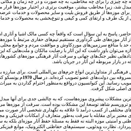
که چه چیزی را برای چه مخاطبی، به چه صورت و در چه زمان و مکانی با
بدل شد، زیرا مخاطب بیشتر، موقعیت برتری در اختیار موزه‌ها قرار م
شتر برای موزه‌ها از طریق فروش بلیت و سایر محصولات و خدمات عرضه‌
یکی از یک طرف و ارتقای کمی و کیفی و تنوع‌بخشی به محصولات و خدمات
حاضر، پاسخ به این سؤال است که واقعاً چه کسی مالک اشیا و آثاری 
ز آثار موزه‌های طی گردآوری مستقیم تیم‌های حفاری مرتبط با موزه‌ه
 چه حد با منافع سرزمین‌های موردکاوش و موافقت مردم و جوامع محلی با 
ه می‌توان باور داشت که این آثار با رضایت مالکان و ملت‌هایی که این
ویدادهایی نظیر جنگ‌های جهانی و سرقت آثار فرهنگی موزه‌های کشوره
در بازار مربوطه این آثار در جریان باشد.
 فرهنگی از متداول‌ترین انواع جرم‌های بین‌المللی است. برای مبارزه ب
مسروقه بین دولت­‌های عضو تصویب کرده‌اند. در
سال 1970
م یونسکو کنو
ویب رسانید. این کنوانسیون درواقع به‌منظور احترام گذاردن به میراث 
ای اصلی شکل گرفت.
‌ترین مشکلات پیش­روی موزه‌هاست، که به چالشی جدی برای آنها مبد
و تروریسم شاهد توسعۀ این مشکلات بوده است. سرقت از موزه‌ها می‌ت
زه‌های مختلفی از کسب درآمد تا علاقه به نگهداری شخصی آثار صورت می
ی معتبر برای مقابله با سرقت به‌طور متعارف از امکانات فیزیکی و م
اظتی و امنیتی موزه البته نه فقط به مسئلۀ حفظ آثار موزه‌ای بلکه به 
‌پردازد. نظارت ویدئویی، سیستم‌های حفاظتی الکترونیک، موانع فیزیکی ن