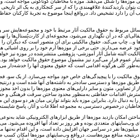
وزه‌ها را شکل می‌دهند. موزه با مخاطبان گوناگونی مواجه است، و ازآ
وان بازدیدکنندۀ علاقه­مندی را که از سر کنجکاری به یک اثر تاریخی 
 آن را دارد تشخیص داد. درواقع این­جا موضوع به تجربۀ کارکنان حفاظ
مسائل مربوط به حقوق مالکیت آثار مرتبط با خود و مجموعه‌هایش سر و 
فالی‌ای که در آن نگهداری می‌شود، مجموعه‌ای از کارت‌پُستال‌ها را تهیه
... چاپ می‌کند، حقوق مالکیتی برای آن متصور است که دیگران را از ت
د عرضه می‌دارند. حتی برخی از موزه‌­ها آرم خود را بر روی اشیائی هم
کیت البته شامل آثار آموزشی- پژوهشی منتشرشده در موزه نیز خواهد
تیار عموم قرار می‌گیرد نیز مشمول موضوع حقوق مالکیت خواهد بود. بن
 به‌طور کلی هرگونه اقدامی است که حقوق معنوی آنها را خدشه‌­دار می‌
مالکیت را با پیچیدگی‌های خاص خود مواجه می‌سازد. از یک سو، ف
یق موزه‌ها و دسترسی ساده‌تر به داشته‌های آنها شده است و درنتیجه
جاز از تصاویر، متون و سایر دارایی‌های معنوی موزه‌ها را بدون اخذ مجوز 
م. گسترش اقدامات حفاظتی به‌منظور محدود ساختن سرقت فرهنگی و ح
 دنبال دارد. بنابراین موزه باید بتواند توازنی میان هر دو سوی این مس
مخاطبان درخصوص دسترسی به مجموعه اطلاعات و آثار، پاسخ شایسته‌ای
 امکان بازدید موزه‌ها از طریق ابزارهای الکترونیکی شاید به‌نوعی 
وب‌سایت­های متعددی بوده و هر روز بر تعداد آنها افزوده می‌شود. می‌
میلیون‌ها نفر در سراسر جهان افزایش داده است، و این اقدام نه‌تنها من
 درنتیجه منافع موزه‌هاست. درواقع وب‌سایت­های موزه‌ها امکان کسب 