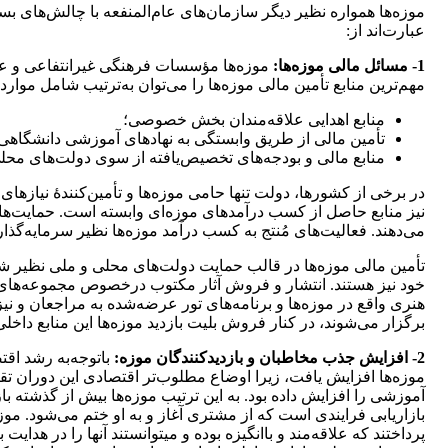
موزه‌ها همواره نظیر دیگر سازمان‌های عام‌المنفعه با چالش‌های بسی
عبارت‌اند از:
1- مسائل مالی موزه‌ها:
موزه‌ها مؤسسات فرهنگی‌ غیرانتفاعی و عام‌
مهم‌ترین منابع تأمین مالی موزه‌ها را می‌توان به‌ترتیب شامل موارد
منابع اهدایی علاقه‌مندان بخش خصوصی؛
تأمین مالی از طریق وابستگی به نهادهای آموزشی دانشگاهی
منابع مالی و بودجه‌های تخصیص‌یافته از سوی دولت­‌های محلی 
در برخی از کشورها، دولت تنها حامی موزه‌ها و تأمین­‌کنندۀ نیاز
نیز منابع حاصل از کسب درآمدهای موزه‌ای وابسته است. حمایت‌ها
می‌دهند. فعالیت­‌های مُنتج به کسب درآمد موزه‌ها نظیر سرمایه­‌گذار
تأمین مالی موزه‌ها در قالب حمایت دولت‌های محلی و ملی نظیر شه
خود نیز هستند. انتشار و فروش آثار مکتوب درخصوص مجموعه‌های مو
هنری واقع در موزه‌ها و برنامه‌های تور عرضه‌شده به مراجعان و ن
برگزار می‌شوند، در کنار فروش بلیت بازدید موزه‌ها این منابع داخل
2- افزایش جذب مخاطبان و بازدیدکنندگان موزه:
باتوجه‌به رشد اقت
موزه‌ها افزایش یافت، زیرا اوضاع مطلوب­‌تر اقتصادی این دوران ت
آموزشی را افزایش داده بود. به این ترتیب موزه‌ها بیش از گذشته با
بازاریابی فرایندی است که از مشتری آغاز و به او ختم می‌شود. موز
پرداختند که علاقه‌مند و باانگیزه بوده و می­توانستند آنها را در هدا