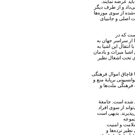
ید عرضه نمایند.
ی‌داد و از طرف دیگر
شده از سوی موزه‌ها
 اصلی و جانبی­ای
است که در
ا از سراسر جهان به
انتقال این اشیا به
 اشیا میراث و یادمان
ای تحت اشغال نظیر
ا قاچاق اموال فرهنگی
انسیونی برپایۀ منع و
فرهنگی ملت­‌ها و
ل شده است. جامعۀ
واند از سوی افراد
‌پذیرند. بدیهی است
جموعه
سلامت و امنیت
ظیر نرده‌ها و