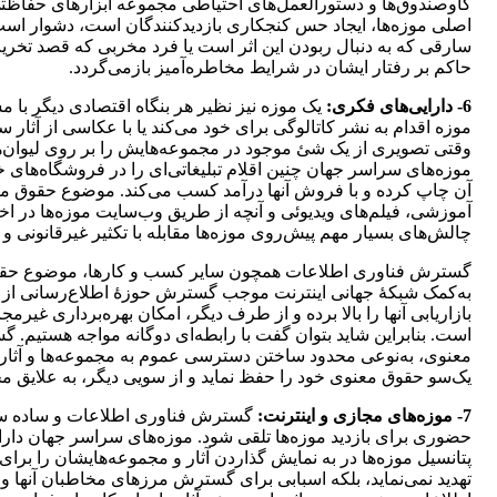
گاوصندوق‌ها و دستورالعمل‌های احتیاطی مجموعه ابزارهای حفاظتی م
اصلی موزه‌ها، ایجاد حس کنجکاری بازدیدکنندگان است، دشوار است بت
سارقی که به دنبال ربودن این اثر است یا فرد مخربی که قصد تخریب
حاکم بر رفتار ایشان در شرایط مخاطره‌آمیز بازمی‌گردد.
6- دارایی‌های فکری:
یک موزه نیز نظیر هر بنگاه اقتصادی دیگر با 
موزه اقدام به نشر کاتالوگی برای خود می‌کند یا با عکاسی از آثار س
وقتی تصویری از یک شئ موجود در مجموعه‌هایش را بر روی لیوان‌ها و
موزه‌های سراسر جهان چنین اقلام تبلیغاتی‌ای را در فروشگاه‌های خو
آن چاپ کرده و با فروش آنها درآمد کسب می‌کند. موضوع حقوق مال
آموزشی، فیلم‌های ویدیوئی و آنچه از طریق وب‌سایت موزه‌ها در اخ
چالش‌های بسیار مهم پیش‌روی موزه‌ها مقابله با تکثیر غیرقانونی و
گسترش فناوری اطلاعات هم­چون سایر کسب و کارها، موضوع حقوق 
به‌کمک شبکۀ جهانی اینترنت موجب گسترش حوزۀ اطلاع‌­رسانی از طر
بازاریابی آنها را بالا برده و از طرف دیگر، امکان بهره‌­برداری غیرم
است. بنابراین شاید بتوان گفت با رابطه‌ای دوگانه مواجه هستی
معنوی، به‌نوعی محدود ساختن دسترسی عموم به مجموعه‌ها و آثار را به
یک­‌سو حقوق معنوی خود را حفظ نماید و از سویی دیگر، به علایق 
7- موزه‌های مجازی و اینترنت:
گسترش فناوری اطلاعات و ساده ساختن
حضوری برای بازدید موزه‌ها تلقی شود. موزه‌های سراسر جهان دارای 
پتانسیل موزه‌ها در به نمایش گذاردن آثار و مجموعه‌هایشان را برای 
تهدید نمی‌نماید، بلکه اسبابی برای گسترش مرزهای مخاطبان آنها و