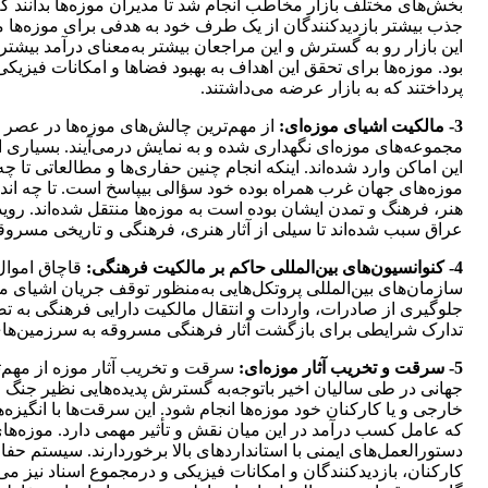
بخش‌های مختلف بازار مخاطب انجام شد تا مدیران موزه‌ها بدانند 
جذب بیشتر بازدیدکنندگان از یک طرف خود به هدفی برای موزه‌ها م
این بازار رو به گسترش و این مراجعان بیشتر به‌معنای درآمد بی
بود. موزه‌ها برای تحقق این اهداف به بهبود فضاها و امکانات فیز
پرداختند که به بازار عرضه می‌داشتند.
3- مالکیت اشیای موزه‌ای:
از مهم‌ترین چالش‌های موزه‌ها در عصر 
مجموعه‌های موزه‌ای نگهداری شده و به نمایش درمی‌آیند. بسیاری ا
این اماکن وارد شده‌اند. اینکه انجام چنین حفاری‌ها و مطالعاتی تا
موزه‌های جهان غرب همراه بوده خود سؤالی بی­پاسخ است. تا چه انداز
هنر، فرهنگ و تمدن ایشان بوده است به موزه‌ها منتقل شده‌اند. ر
عراق سبب شده‌اند تا سیلی از آثار هنری، فرهنگی و تاریخی مسروقه 
4- کنوانسیون‌های بین‌المللی حاکم بر مالکیت فرهنگی:
قاچاق اموال
سازمان­‌های بین‌المللی پروتکل‌هایی به‌منظور توقف جریان اشیای 
جلوگیری از صادرات، واردات و انتقال مالکیت دارایی فرهنگی به تص
تدارک شرایطی برای بازگشت آثار فرهنگی مسروقه به سرزمین‌ه
5- سرقت و تخریب آثار موزه‌ای:
سرقت و تخریب آثار موزه‌ از مهم
جهانی در طی سالیان اخیر باتوجه‌به گسترش پدیده‌هایی نظیر جنگ 
خارجی و یا کارکنان خود موزه‌ها انجام شود. این سرقت‌ها با انگی
که عامل کسب درآمد در این میان نقش و تأثیر مهمی دارد. موزه‌ها
دستورالعمل‌های ایمنی با استانداردهای بالا برخوردارند. سیستم حف
کارکنان، بازدیدکنندگان و امکانات فیزیکی و درمجموع اسناد نیز می