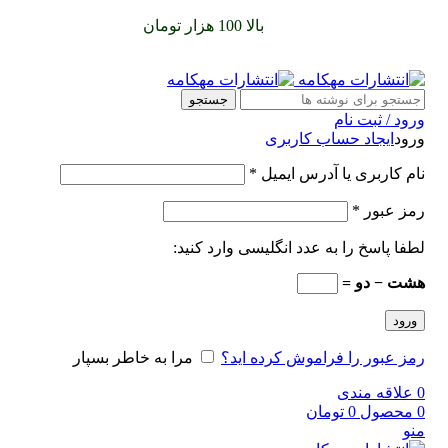
سفارشات خود را برای
بالا 100 هزار تومان
را با پیک رایگان تجربه
کنید
جستجو
ورود / ثبت نام
ورود
ایجاد حساب کاربری
نام کاربری یا آدرس ایمیل
*
رمز عبور
*
لطفا پاسخ را به عدد انگلیسی وارد کنید:
هشت − دو =
ورود
رمز عبور را فراموش کرده اید؟
مرا به خاطر بسپار
0
علاقه مندی
0
محصول
0
تومان
منو