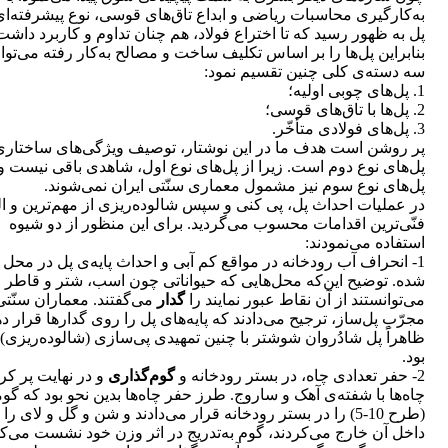
به‌کارگیری محاسبات ریاضی و ابداع تاق‌های قوسی، نوع پیشرفته‌ای
پل به ظهور رسید که تا اختراع فولاد، هم چنان تداوم و کاربرد داشت
بنابراین پل‌ها را بر اساس تکلیف ساخت و مصالح به‌کار رفته می‌توا
سه دسته‌ی کلی چنین تقسیم نمود:
1. پل‌های چوبی اولیه؛
2. پل‌ها با تاق‌های قوسی؛
3. پل‌های فولادی متأخّر.
پر روشن است هدف ما در این نوشتار، توصیف ویژگی‌های ساختاری
پل‌های نوع دوم است. زیرا از پل‌های نوع اول، شاهدی باقی نیست و
پل‌های نوع سوم نیز مشمول معماری سنّتی ایران نمی‌شوند.
در عملیات احداث پل، پی کنی و سپس شالوده‌ریزی از مهم‌ترین و ال
فنّی‌ترین اقدامات محسوب می‌گردید. برای این منظور از دو شیوه
استفاده می‌نمودند:
1- انحراف آب رودخانه در مواقع کم آبی و احداث پایه‌ی پل در محل 
شده. توضیح این‌که محل‌هایی که حیواناتی چون اسب، شتر و قاطر
می‌توانستند از آن نقاط عبور نمایند را
گدار
می‌گفتند. معماران سنّتی
مجرّبِ پل‌ساز، ترجیح می‌دادند که پایه‌های پل را روی گدارها قرار ده
ظاهراً پل شادُروان شوشتر با چنین تمهیدی پی‌سازی (شالوده‌ریزی)
بود.
2- حفر تعدادی چاه، در بستر رودخانه و
گوم‌گذاری
و در نهایت پر کر
چاه‌ها با شفته‌ی آهک و ساروج. طرز حفر چاه‌ها بدین نحو بود که گو
(طرح 10-5) را در بستر رودخانه قرار می‌دادند و شن و گل و لای را 
داخل آن خارج می‌کردند، گوم به‌تدریج در اثر وزن خود نشست می‌کر