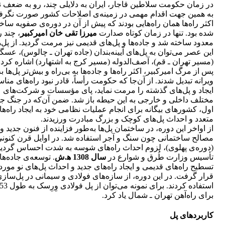
در زمان حکومت سلاطین قاجار، ایران به دلایلی چند، رو به ضعف نه
به همین جهت اقدام مهمی در زمینه‌ی اصلاحات کشور صورت نگرف
اکثر راه‌ها همان راه‌هایی بودند که پیش از آن در دوره‌ی صفویه ساخ
شده بود. تنها در زمان کوتاه صدارت
میرزا تقی خان امیرکبیر
، چند ر
معدود ساخته شد و جاده‌ها و پل‌های قدیمی نیز مرمت گردید. از پل‌
این عصر می‌توان به پل‌های آیینه‌بندان (جاده تهران ـ چالوس)، عسگر
(مسیر تهران ـ قم)، آصف‌الدوله (مسیر کرج به اشتهارد) اشاره کرد.
پس از مرگ امیرکبیر، اکثر راه‌ها و جاده‌ها به بی‌راه و بیش‌تر پل‌ها به
ویرانه تبدیل شدند. از آن‌جا که حکومت رأساً، قادر نبود راه‌های من
ایجاد و پل‌های گذشته را مرمت نماید، پای مؤسسات و شرکت‌های
مختلف داخلی و خارجی به این حیطه باز شد. ضمن آن‌که در جنگ جه
اول، کشورهای بیگانه برای انجام عملیات نظامی خود به ایجاد راه‌ه
متعدد و احداث پل‌های کوچک و بزرگ مبادرت ورزیدند.
از اواخر این دوره، در ساختمان پل‌ها به‌طور فزاینده از فنون جدید و
مصالح ساختمانی چون سنگ و آجر استفاده شد. در اوایل قرن کنون
(دوره‌ی پهلوی)، لزوم احداث راه‌های شوسه به شدت احساس گردید.
تأسیس وزارت طُرق و شوارع در
سال 1308 ﻫ.ش
. توسعه‌ی جاده‌ها
تسطیح راه‌های قدیمی و ایجاد راه‌های جدید و احداث پل‌های نو مورد
قرار گرفت. در این دوره، از سازه‌های فولادی و سیمانی در پل‌ساز
برای راه‌آهن تهران ـ شمال یاد کرد.
کاربردهای پل