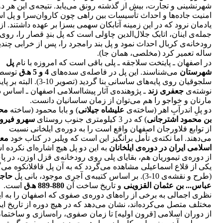
شهرنشینی و تجارت، بیش از گذشته رونق می‌یابد. نتیجه‌ی این هر دو
امنیت جاده‌ها و احداث تأسیسات بین راهی چون کاروان‌سرا و پل ا
یادمان نرود که در این زمینه آتابکان سهمی بسزا بر عهده داشتند. از
جمله‌ی اینان، اتابک جلال‌الدین چاوَلی است که پل بندِ قصار را، روی
رودخانه‌ی کربال احداث نمود و پل بند رامجرد را، پس از خرابی چند
ساله تعمیر کرد (مخلصی، همان جا).
در اصفهان ـ پایتخت سلاجقه ـ پلی باقی است که امروزه با نام
پل
شهرستان
می‌شناسند. این پل در فاصله‌ی سده‌های
4 و 5 ﻫ.ق
توسط
سلجوقیان روی پایه‌های ساسانی بنا گردید (تصویر 10-3). ال
نوشته‌ی
جعفری زند
ـ پژوهنده‌ی آثار پیشااسلامی اصفهان ـ اساس د
مارنان و خواجو را هم می‌توان از زمان ساسانیان دانست.
دو پلِ اندرآبِ اهر (ساخته‌ی
علیشاه جیلانی
) و بابا محمود (ساخته
مح
بن محمود اشترجانی
) که در 3 کیلومتری جنوب روستای
سهرو فیرو
از توابع فلاورجان اصفهان واقع است را به دوره‌ی ایلخانی نسبت
می‌دهند. اما نکته‌ی تأمل برانگیز این است که ویلبر در کتاب خود
مع
اسلامی ایران در دوره‌ی ایلخانان
به این دو پل هیچ اشاره‌ای نکرده 
از دوره‌ی تیموریان هم، بقایای پلی روی رودخانه‌ی قزل اوزن، در پا
یکی از قلاع اسماعیلی مشاهده می‌گردد که به آن پل قافلانکوه می‌گ
(طرح و نقشه‌ی 10-3). بر اساس کتیبه‌ی آجری موجود، بانی پل
حاج
عباس... بن عثمان القزوینی
و تاریخ ساخت آن
880-889 ﻫ.ق
است.
نظری اجمالی به برخی از راه‌های دوره‌ی صفوی که اصفهان را به ای
مختلف متصل می‌کرده‌اند، نشان می‌دهد که در هیچ دوره از تاریخ ایر
از دوران اسلامی [قرون اولیه] تا زمان صفوی، راه‌سازی و ساختما