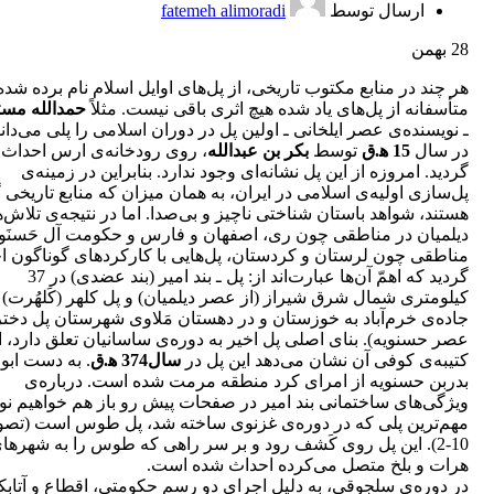
ارسال توسط
fatemeh alimoradi
28
بهمن
هر چند در منابع مکتوب تاریخی، از پل‌های اوایل اسلام نام برده شده،
متأسفانه از پل‌های یاد شده هیچ اثری باقی نیست. مثلاً
حمدالله مس
ـ نویسنده‌ی عصر ایلخانی ـ اولین پل در دوران اسلامی را پلی می‌دان
در سال
15 ﻫ.ق
توسط
بکر بن عبدالله
، روی رودخانه‌ی ارس احداث
گردید. امروزه از این پل نشانه‌ای وجود ندارد. بنابراین در زمینه‌ی
پل‌سازی اولیه‌ی اسلامی در ایران، به همان میزان که منابع تاریخی گ
هستند، شواهد باستان شناختی ناچیز و بی‌صدا. اما در نتیجه‌ی تلاش‌
دیلمیان در مناطقی چون ری، اصفهان و فارس و حکومت آل حَسنَوی
مناطقی چون لرستان و کردستان، پل‌هایی با کارکردهای گوناگون ا
گردید که اهمّ آن‌ها عبارت‌اند از: پل ـ بند امیر (بند عضدی) در 37
کیلومتری شمال شرق شیراز (از عصر دیلمیان) و پل کلهر (کَلهُرت) 
جاده‌ی خرم‌آباد به خوزستان و در دهستان مَلاوی شهرستان پل دختر 
عصر حسنویه). بنای اصلی پل اخیر به دوره‌ی ساسانیان تعلق دارد، ا
کتیبه‌ی کوفی آن نشان می‌دهد این پل در
سال374 ﻫ.ق
. به دست ابوا
بدربن حسنویه از امرای کرد منطقه مرمت شده است. درباره‌ی
ویژگی‌های ساختمانی بند امیر در صفحات پیش رو باز هم خواهیم ن
مهم‌ترین پلی که در دوره‌ی غزنوی ساخته شد، پل طوس است (تصو
10-2). این پل روی کَشف رود و بر سر راهی که طوس را به شهرها
هرات و بلخ متصل می‌کرده احداث شده است.
در دوره‌ی سلجوقی، به دلیل اجرای دو رسم حکومتی، اقطاع و آتابک