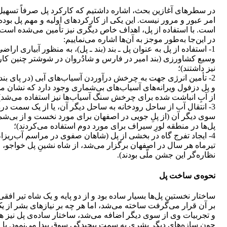
در سطرهای آغازین بحث، اشاره داشتیم که کارکرد پل صرفاً تسهیل
امر عبور و مرور نیست. این یکی از کارکردهای اولیه و مهم پل بوده
است. با استفاده از پل، اهداف خاص دیگری نیز تأمین می‌شده است
در این‌جا به‌طور موجز به آن‌ها اشاره می‌نماییم:
1- استفاده از پل به عنوان پل ـ بند (بند ـ پل)، به منظور آبیاری اراض
وسیع کشاورزی (بند امیر در فارس و شادُروان در شوشتر چنین کا
نیز داشتند)؛
2- تأمین انرژی جهت به چرخش درآوردن آسیاب‌های آبی (در پای بند 
و پل دزفول ویرانه‌های آسیاب‌های بی‌شماری وجود دارد که نشان می
از آبِ انباشت شده برای چرخش سنگ آسیاب‌ها نیز استفاده می‌شد)
3- انتقال آب از ساحل رودخانه به ساحل دیگر آن، یا از یک سمت دره
سوی دیگر آن (از پلِ جویی در اصفهان برای مورد نخست و از بی‌شم
پل‌ها در منطقه لورِ سیراف برای مورد دوم استفاده می‌کردند)؛
4- ایجاد تفرج گاه در بخشی از پل (شاهان صفوی در مراسم آب‌ریزا
تیرماه هر سال در اصفهان برگزار می‌شد، از شاه نشینِ پل خواجو،
نظاره‌گر این جشن ملّی بودند).
نحوه‌ی ساخت پل
ساختار نخستین پل‌ها بسیار ساده بود و از دو پایه و یک شاه تیر افقی
بر آن قرار می‌گرفت ساخته می‌شد، اما هر چه بر نیازهای بشر از ی
و تجربیات وی از سوی دیگر اضافه می‌شد، ساختار ساده‌ی پل نیز ه
چون سازه‌های دیگر بشری به سمت پیچیدگی سوق پیدا می‌نمود. با