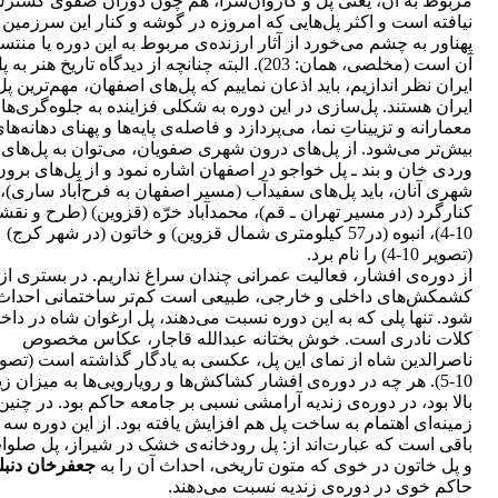
مربوط به آن، یعنی پل و کاروان‌سرا، هم چون دوران صفوی گستر
نیافته است و اکثر پل‌هایی که امروزه در گوشه و کنار این سرزمین
پهناور به چشم می‌خورد از آثار ارزنده‌ی مربوط به این دوره یا منتس
آن است (مخلصی، همان: 203). البته چنانچه از دیدگاه تاریخ هنر ب
ایران نظر اندازیم، باید اذعان نماییم که پل‌های اصفهان، مهم‌ترین پل
ایران هستند. پل‌سازی در این دوره به شکلی فزاینده به جلوه‌گری‌ها
معمارانه و تزییناتِ نما، می‌پردازد و فاصله‌ی پایه‌ها و پهنای دهانه‌ها
بیش‌تر می‌شود. از پل‌های درون شهری صفویان، می‌توان به پل‌های ا
وردی خان و بند ـ پل خواجو در اصفهان اشاره نمود و از پل‌های برون
شهری آنان، باید پل‌های سفیدآب (مسیر اصفهان به فرح‌آباد ساری)،
کنارگرد (در مسیر تهران ـ قم)، محمدآباد خرّه (قزوین) (طرح و نقش
10-4)، انبوه (در57 کیلومتری شمال قزوین) و خاتون (در شهر کرج)
(تصویر 10-4) را نام برد.
از دوره‌ی افشار، فعالیت عمرانی چندان سراغ نداریم. در بستری از
کشمکش‌های داخلی و خارجی، طبیعی است کم‌تر ساختمانی احداث
شود. تنها پلی که به این دوره نسبت می‌دهند، پل ارغوان شاه در داخ
کلات نادری است. خوش بختانه عبدالله قاجار، عکاس مخصوص
ناصرالدین شاه از نمای این پل، عکسی به یادگار گذاشته است (تصوی
10-5). هر چه در دوره‌ی افشار کشاکش‌ها و رویارویی‌ها به میزان ز
بالا بود، در دوره‌ی زندیه آرامشی نسبی بر جامعه حاکم بود. در چنین
زمینه‌ای اهتمام به ساخت پل هم افزایش یافته بود. از این دوره سه 
باقی است که عبارت‌اند از: پل رودخانه‌ی خشک در شیراز، پل صلوات‌
و پل خاتون در خوی که متون تاریخی، احداث آن را به
جعفرخان دنبل
حاکم خوی در دوره‌ی زندیه نسبت می‌دهند.