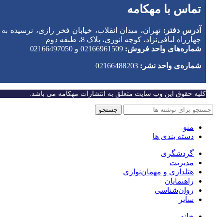
تماس با مهکامه
آدرس دفتر:
تهران، میدان انقلاب، خیابان فخر رازی، نرسیده به
چهارراه لبافی‌نژاد، کوچه انوری، پلاک 8، طبقه دوم
شماره‌های واحد فروش:
02166961509 و 02166497050
شماره‌‌ی واحد نشر:
02166488203
کلیه حقوق این وب سایت متعلق به انتشارات مهکامه می باشد.
جستجو
منو
دسته بندی ها
گردشگری
مدیریت
هتلداری و مهمان‌نوازی
راهنمایان
روان‌شناسی
سایر
خانه