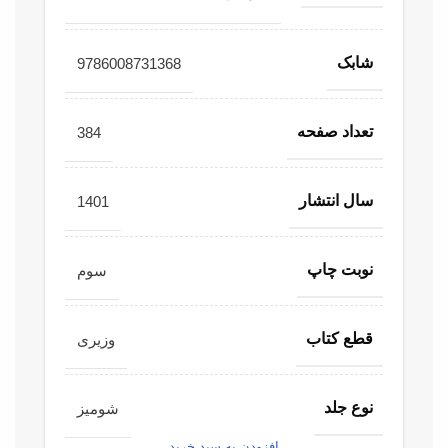
شابک
9786008731368
تعداد صفحه
384
سال انتشار
1401
نوبت چاپ
سوم
قطع کتاب
وزیری
نوع جلد
شومیز
افزودن به سبد خرید