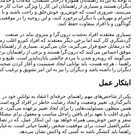
با توجه به این‌که راهنمایان همواره درحال استقبال‌‌، ملاقات و خدمت
دیگران هستند‌‌ و بسیاری از راهنمایان این کار را ویژگی جذاب کار خ
می‌بینند‌‌، ضروری است که خوش‌رو‌‌، خوش‌خلق و راحت باشند و با
احترام و مهربانی با دیگران برخورد کنند‌، و این روحیه را در موقعیت
گوناگون و با افراد متفاوت حفظ کنند.
بسیاری معتقدند افراد به‌شدت درون‌گرا و منزوی نباید در صنعت
گردشگری کار کنند اما برخی دیگر معتقدند که افراد کم‌رو اغلب زم
که درمقابل جمع قرار می‌گیرند‌‌، جان می‌گیرند‌‌. بسیاری از راهنمایا
موفق احساس می‌کنند که درون‌گرا هستند و برخی از راهنمایان بر
می‌گویند که روبه‌رو شدن با مردم‌‌ چالشی پایان‌ناپذیر است‌‌. طبع و نه
راهنما – هرچه هست‌‌- باید توانایی ایجاد صمیمیت و آغاز کردن صحبت
دیگران را داشته باشد و دیگران را نیز به این امر تشویق و ترغیب کند
ابتکار عمل
یکی از شاخص‌های مهم راهنمای حرفه‌ای‌‌ اعتقاد به توانایی خود در
تأثیرگذاری، تغییر وضعیت و ایجاد رضایت خاطر در افراد گروه است‌‌.
همین منظور، مسئولیت‌هایی را برای ایجاد تغییر برعهده می‌گیرد‌‌. چ
باوری اغلب با تعهد برای یافتن راه‌حل مناسب و معقول برای مشکل
سفر و حس خوش‌بینی همراه خواهد بود‌‌. این ابتکار عمل، که در تضاد
عکس‌العمل است‌‌، برای موفقیت شخص راهنما حیاتی است. به‌عبار
راهنما باید کنشگر باشد نه کسی که واکنش نشان می‌دهد.