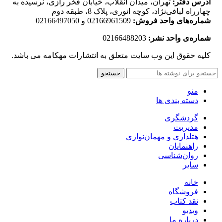
آدرس دفتر:
تهران، میدان انقلاب، خیابان فخر رازی، نرسیده به
چهارراه لبافی‌نژاد، کوچه انوری، پلاک 8، طبقه دوم
شماره‌های واحد فروش:
02166961509 و 02166497050
شماره‌‌ی واحد نشر:
02166488203
کلیه حقوق این وب سایت متعلق به انتشارات مهکامه می باشد.
جستجو
منو
دسته بندی ها
گردشگری
مدیریت
هتلداری و مهمان‌نوازی
راهنمایان
روان‌شناسی
سایر
خانه
فروشگاه
نقد کتاب
ویدیو
درباره‌ ما