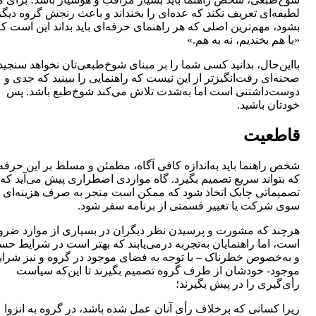
لطیفه‌ای تعریف نکند که عده‌ای را بخنداند و باعث رنجش گروه دیگ
بشود‌‌، مهم‌ترین اصلی که هر راهنمای حرفه‌ای باید بداند این است که
«با هم بخندیم‌‌، نه به هم.»
بااین‌حال، بدانید کسی شما را بر مبنای شوخ‌طبعی‌تان نخواهد سنجید
صحنه‌ای رقت‌انگیزتر از این نیست که راهنمایی را ببینید که جدی و
دوست‌داشتنی است اما به‌شدت تلاش می‌کند شوخ‌طبع باشد. پس
خودتان باشید.
قاطعیت‌
شخص راهنما باید به‌اندازه کافی آگاه‌‌، مطمئن و مسلط بر این حرفه
که بتواند سریع تصمیم بگیرد‌‌. گاه مواردی اضطراری پیش می‌آید که ب
تصمیماتی چابک اتخاذ شود که ممکن است منجر به ‌صرف هزینه‌ای ا
سوی شرکت یا تغییر قسمتی از برنامه سفر شود‌‌.
هرچند که مشورت و پرسیدن نظر دیگران در بسیاری از موارد ضر
است،‌ اما راهنمایان به‌تجربه درمی‌یابند که بهتر است در شرایط ح
و به‌خصوص خطرناک – با توجه به فضای موجود در گروه و نیز شرا
موجود- خودشان از طرف گروه تصمیم بگیرند تا این‌که سیاست
رأی‌گیری را در پیش بگیرند‌‌؛
زیرا کسانی که برخلاف رأی آنان عمل شده باشد‌‌، در گروه به انزوا