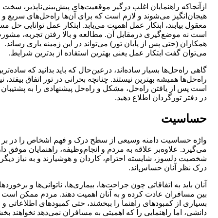
ازآنجا‌که راهنمایان اغلب درگیر موقعیت‌های ‌پیش‌بینی‌ناپذیر، سخت 
هیجان‌انگیز می‌شوند و لازم است که برای آن‌ها راه‌حل‌های سریع و
معقول بیابند، ابتکار عمل اهمیت می‌یابد. ابتکار عمل توانایی حل مس
است نه موضع‌گیری درمقابل آن‌‌. مطالعه و بالا رفتن تجربه، مشورت
همکاران (حتی پس از پایان تور) می‌تواند در این زمینه یاری رساند‌‌.
می‌توان گفت ابتکار عمل یعنی بهترین استفاده از بدترین شرایط‌.
گاهی راه‌حل‌ها بسیار ساده‌اند، درعین‌حال که باید بدانید که ساده‌تری
راه‌حل‌ها همیشه بهترین نیستند. چنانچه بحرانی در تور اتفاق بیفتد، نی
است پس از یافتن راه‌حل، مشکل و راه‌حل پیشنهادی را به پشتیبان 
در دفتر تورگردان اطلاع دهید.
حساسیت
واژه حساسیت دامنه وسیعی از سطح درک و فهم اشخاص را در بر
می‌گیرد‌‌. علاوه‌بر علاقه به مردم و انجام‌وظیفه، راهنمایان موفق دا
شخصیت دلسوز‌‌، شایسته ‌احترام، کاردان و هوشیارند و به نیاز دیگر
درک نظر آنان حساس‌اند.
آنان باید به اتفاقاتی چون جراحت‌ها، بیماری‌ها، ناتوانی‌ها و برخورده
بین مسافران عادت کرده و به آنان اهمیت دهند. مردم ممکن است
بسیاری از کمبودهای راهنما را ببخشند، حتی کمبودهای اطلاعاتی و
دانشی، اما راهنمایی را که اهمیتی به مسافران نمی‌دهد نخواهند بخشید