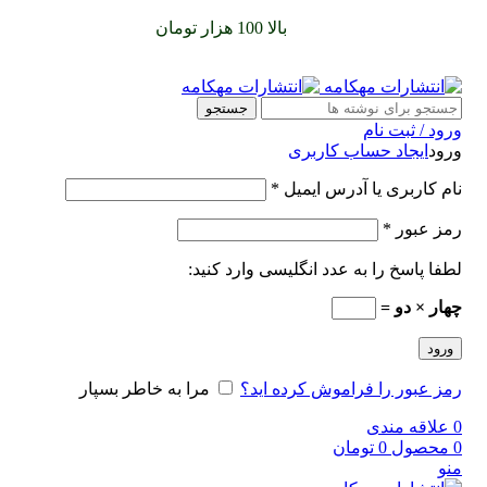
سفارشات خود را برای
بالا 100 هزار تومان
را با پیک رایگان تجربه
کنید
جستجو
ورود / ثبت نام
ورود
ایجاد حساب کاربری
نام کاربری یا آدرس ایمیل
*
رمز عبور
*
لطفا پاسخ را به عدد انگلیسی وارد کنید:
چهار × دو =
ورود
رمز عبور را فراموش کرده اید؟
مرا به خاطر بسپار
0
علاقه مندی
0
محصول
0
تومان
منو