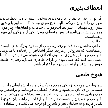
انعطاف‌پذیری
اگر توری حتی با بهترین برنامه‌ریزی به‌خوبی پیش نرود‌‌، انعطاف‌پذی
صبر آن را جبران می‌کند‌‌. البته هیچ توری نیست که مطابق با پیش‌بین
پیش رود. مهمانان، شرایط آب‌وهوایی، خدمات و اتفاق‌های پیرامون
همواره ‌پیش‌بینی‌ناپذیرند. پس منعطف بودن یکی از ویژگی‌های مهم
راهنماست.
اصالت
تظاهر‌‌، نداشتن صداقت و رفتار تصنعی از معدود ویژگی‌های ناپسند
راهنماست که سریع‌تر از هرچیز دیگر اشخاص را رنجانده یا می‌رماند
اکثر مردم به‌طور غریزی به‌سوی افرادی کشیده می‌شوند یا به کسا
اعتماد می‌کنند که اصیل بوده و دارای ظاهری صادق‌‌، رفتاری طبیعی
خوش‌رو باشند. راهنما باید درخور‌اعتماد باشد.
شوخ‌ طبعی
شوخ‌طبعی موجب نزدیکی مردم به یکدیگر و ایجاد شرایطی راحت و
صمیمی برای آنان می‌شود و به‌جای فضایی ناخوشایند و پراضطراب،
کمک زیادی به ایجاد جوی آرام‌‌، جالب و دوست‌داشتنی می‌کند. ازآنج
اکثر مردم خندیدن را دوست دارند‌‌، اکثر اوقات از راهنمایان شوخ‌طبع
تقدیر کرده و به سخنان نغز و شیرین او توجه می‌کنند‌‌. در استفاده از
شوخ‌طبعی، شخص راهنما باید بسیار مراقب و هوشیار باشد؛ برای ‌م