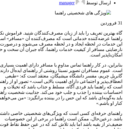
ارسال توسط
manager
31
فروردین
گاه بهترین تعریف را باید از زبان مصرف‌کنندگان شنید. فراموش نکن
راهنما عرضه‌کننده خدماتی است که مصرف‌کننده آن «مسافر» اس
این خدمات در لحظه ایجاد و در لحظه مصرف می‌شوند و درصورت
نارضایتی مسافر از کیفیت خدمات راهنما، گاه جبران آن سخت و ح
امکان‌ناپذیر است.
بنابراین، در کار راهنما تماس مداوم با مسافر دارای اهمیت بسیاری
است. عموم مسافران تصویر نسبتاً روشنی از راهنمای ایده‌آل دارند.
گابریل چریم، مفسر دانشگاه میشیگان، معتقد است که: «طبعی
انعطاف‌پذیر و اجتماعی دارای اهمیت بالایی است.» تصور او از راهنم
است که راهنما باید فردی آگاه، مسلط و جذاب باشد که تخیلات و
احساسات بیننده را جذب و جلب خود می‌کند. جذابیت شخصیت راهن
باید به‌گونه‌ای باشد که این حس را در بیننده برانگیزد: «من می‌خواهم
کنار او باشم.»
راهنمای حرفه‌ای کسی است که ویژگی‌های شخصیتی خاصی داشته
باشد. درعین‌حال، ممکن است راهنما در برخی از این خصوصیات
ضعیف‌تر از بقیه باشد اما باید تلاش کند که در عین حفظ نقاط قوت