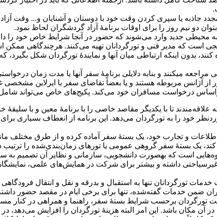
.
 مجدد جاذبه یا سپری کردن وقت خود با دوستان و آشنایان و... وقت آزا
بتوان دو نیم روز را برای اوقات برنامۀ آزاد گردشگران لحاظ نمود.
به محیطی جدید وارد می‌شوند که حضور در آنجا شرایط خاص خود را دارد
جی است که مدیر فنی و تورگردانان تهیه می‌کنند. هرچندگاهی ممکن ا
ند، بدون اینکه ارتباطی میان آنها و نمایندۀ تورگردان شکل بگیرد، که
ت تور از آژانس مربوطه هستند و یا بعضاً تقاضای سفر با ایرلاین مشخصی غی
ص براساس درخواست مسافران خود می‌کند. پکیج‌های خاص می‌تواند شامل 
اقه‌مندند تا با یکدیگر مقاصد خاصی را با برنامۀ معین و با سلیقۀ خود
موردنظر خود را به تورگردان می‌دهد. این برنامه از انعطاف بسیاری برا
لاعات و تجارب خود، یک بستۀ سفر آماده کرده و از طرق مختلف مانن
کند، یک بستۀ سفر گروهی عمومی یا تورهای زمان‌بندی‌شده را ترتیب د
 تصمیم به سفر سیاحتی می‌‎گیرند.
برای گروه‌هایی تهیه می‌شود که اهداف غیر‌سیاحتی داشته و بیشتر ب
 خدمات تورگردانان تنها به استقبال و بدرقه و نقل و انتقال فرودگاهی
افران ضمن خدمات گفته‌شده، تنها برای برخی ایام در مقصد حضور داشته
است تورگردان برحسب شرایط بستۀ سفر، راهنما و همراهی در کنار مس
 آن مکان باشد. این امر البته هزینۀ تورگردان را افزایش می‌دهد، در 