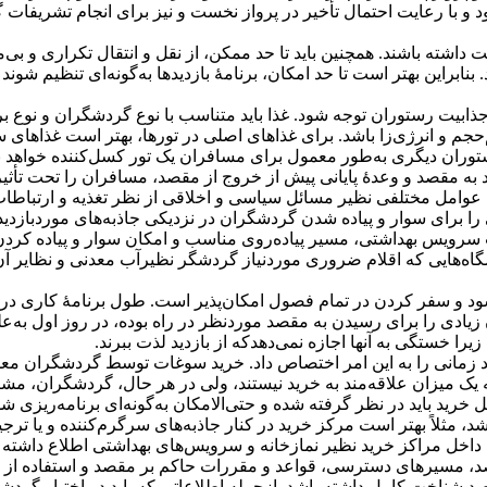
ود و با رعایت احتمال تأخیر در پرواز نخست و نیز برای انجام تشریفات
داشته باشند. همچنین باید تا حد ممکن، از نقل و انتقال تکراری و بی
راین بهتر است تا حد امکان، برنامۀ بازدید‌ها به‌گونه‌ای تنظیم شوند 
ذابیت رستوران توجه شود. غذا باید متناسب با نوع گردشگران و نوع برن
‌حجم و انرژی‌زا باشد. برای غذاهای اصلی در تورها، بهتر است غذاهای
ران دیگری به‌طور معمول برای مسافران یک تور کسل‌کننده خواهد بود
مقصد و وعدۀ پایانی پیش از خروج از مقصد، مسافران را تحت تأثیر قر
عوامل مختلفی نظیر مسائل سیاسی و اخلاقی از نظر تغذیه و ارتباطات 
 برای سوار و پیاده شدن گردشگران در نزدیکی جاذبه‌های موردبازدید
سرویس بهداشتی، مسیر پیاده‌روی مناسب و امکان سوار و پیاده کردن ا
ه‌هایی که اقلام ضروری موردنیاز گردشگر نظیرآب معدنی و نظایر آن 
 و سفر کردن در تمام فصول امکان‌پذیر است. طول برنامۀ کاری در هر
ی را برای رسیدن به مقصد موردنظر در راه بوده، در روز اول به‌علت
را خستگی به آنها اجازه نمی‌دهدکه از بازدید لذت ببرند.
ید زمانی را به این امر اختصاص داد. خرید سوغات توسط گردشگران معمو
به یک میزان علاقه‌مند به خرید نیستند، ولی در هر حال، گردشگران، مش
رید باید در نظر گرفته شده و حتی‌الامکان به‌گونه‌ای برنامه‌ریزی شو
، مثلاً بهتر است مرکز خرید در کنار جاذبه‌های سرگرم‌کننده و یا ترجی
ا داخل مراکز خرید نظیر نمازخانه و سرویس‌های بهداشتی اطلاع داشته 
، مسیرهای دسترسی، قواعد و مقررات حاکم بر مقصد و استفاده از
صد شناخت کامل داشته باشد. ازجمله اطلاعاتی که باید در اختیار گردش