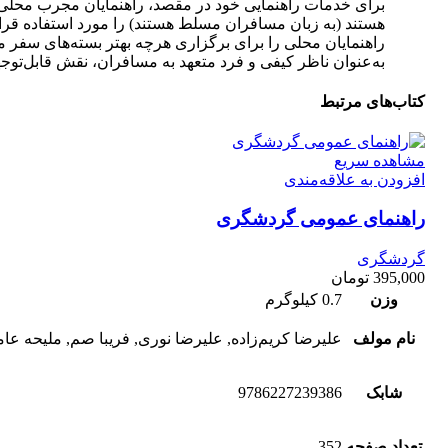
برای خدمات راهنمایی خود در مقصد، راهنمایان مجرب محلی که
هستند (به زبان مسافران مسلط هستند) را مورد استفاده قرار 
راهنمایان محلی را برای برگزاری هرچه بهتر بسته‌های سفر مور
به‌عنوان ناظر کیفی و فرد متعهد به مسافران، نقش قابل‌توجه
کتاب‌های مرتبط
مشاهده سریع
افزودن به علاقه‌مندی
راهنمای عمومی گردشگری
گردشگری
395,000
تومان
وزن
0.7 کیلوگرم
نام مولف
علیرضا کریم‌زاده, علیرضا نوری, فریبا صم, ملیحه عا
شابک
9786227239386
تعداد صفحه
352