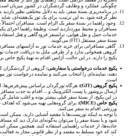
چگونگی عملکرد و وظایف گردشگران در کشور میزبان است
در برنامه‌ریزی بستۀ سفر، باید به دلایل مختلفی نظیر بازدید
نظر گرفته شود. به این ترتیب، برای یک تور یک‌هفته‌ای، شاید 
وجود راهنما در بستۀ سفر یک الزام است. مسافران احتمالاً 
مسافران و محیط موردبازدید است. وظیفۀ راهنما اجرای پکی
خدمات حمل و نقل هوایی، ترانسفر فرودگاهی و هتل استفاده کن
بستۀ سفر مستقل (FIT) می‌گویند.
گروهی هم‎خوانی ندارد و از طرفی مایل به دریافت خدما
پکیج را دارند. در این حالت، آژانس اقدام به تهیۀ پکیج خا
پکیج خدمات درخواستی یا سفارشی:
گروهی از گردشگران که عل
دهند، نماینده‌ای را انتخاب می‌کنند و نماینده درخواست تور 
است.
پکیج گروهی (GIT):
هرگاه تورگردان براساس پیش‌فرض‌ها، اط
ارسال بروشور یا پست الکترونیک و ... اقدام به جذب مسافر 
در این پکیج، از بستۀ سفر قبلی بیشتر بوده و اغلب شامل گروه‌هایی است که به‎صورت دانشجویی، سازمانی و نظایر آن
پکیج خاص (MICE):
ورزشی اقدام به سفر می‎‌کنند.
با توجه به اینکه توریست‌ها با مقصد آشنایی دارند، ممکن است
شود و یا بستۀ سفر را می‌توان به‌گونه‌ای تدارک دید که مس
جاذبه‌ها، از خدمات راهنمایی استفاده کنند. همچنین ممکن 
کند که خود مسلط به مقصد و از نظر قانونی مجاز به فعالیت در