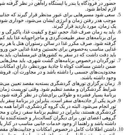
حضور در فرودگاه یا بندر یا ایستگاه راه‌آهن در نظر گرفته ش
لازم لحاظ شود.
سعی شود مسیر‌هایی برای عبور مدنظر قرار گیرند که جذابیت 
موجب هدر رفتن زمان و انرژی ایشان می‌شود، خوداری شود. بناب
یک زمان، مورد بازدید قرار گیرند.
باید به زمان صرف غذا، حجم، تنوع و کیفیت غذا، پاکیزگی و ج
برای برنامه‌های سفر طبیعت‌گردی و ماجراجویانه غذا باید کم
گرفته شود. صرف مکرر غذا در سالن رستوران هتل یا هر رستو
غذایی مناسب به‌خصوص برای نخستین وعدۀ غذایی حین ورود به 
باید دقت داشت که در سفر به کشورهای غیر‌مسلمان، باید به 
تورگردان درخصوص برنامه‌های گشت شهری، باید محل‌هایی را
ضمن داشتن مسافت کوتاه تا جاذبۀ موردنظر، دارای امکانات 
محدودیت‌های جسمی را داشته باشد و در مجاورت آن، فروشگا
وجود داشته باشند.
زمان برگزاری تورهای گردشگری بسته‌به مقصد تعیین می‌شود
شرایط گردشگران و مقصد تنظیم شود. وقتی توریست زمان زیاد
برنامۀ بسیار فشرده و طولانی برای‌شان در نظر گرفته شود، زی
خرید یکی از جاذبه‌های سفر است، بنابراین در برنامۀ سفر با
تور انجام می‌شود. البته در یک گروه گردشگری، الزاماً همه 
گردشگری هستند، بنابراین در تنظیم برنامۀ سفر، زمان و محل خ
گروهی اعضای تور، برای دیگران کسالت‌بار و خسته‌کننده نباشد
داشته باشد و راهنما از وجود خدمات جانبی مناسب در کنار ی
داشتن اطلاعات کامل درخصوص امکانات و جذابیت‌های مقصد
باتجربه در مقصد الزامی است. راهنمای تور باید از محیط مق