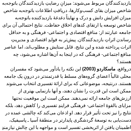
بازدیدکنندگان مربوط می‌شوند: میزانِ رضایتِ بازدیدکنندگان باتوجه‌به
شاخص میزان بقای کسب‌وکارها، دریافتِ اطلاعات باتوجه‌به شاخص
میزان افزایش دانش و درک و نهایتاً دغدغۀ بازدیدکننده باتوجه‌به
شاخص توسعه یا ارتقای کدهای اخلاق حفاظت. نتایج احتمالی آن برای
جامعه عبارتند از: منافع اقتصادی و اجتماعی- فرهنگی و به حداقل
رساندن اثراتِ بازدیدکنندگان. پیش‌تر به فوایدِ اقتصادی و مدیریتِ
اثرات پرداخته ‌شده و این نتایج، قابل ستایش و مطلوب‌اند، اما عناصر
منافع اجتماعی- فرهنگی که در اینجا به آن‌ها اشاره می‌شود، چه
هستند؟
درواقع،
ماسکاردو (2003)
این نکته را یادآور می‌شود که مفسران
محلی غالباً اعضای گروه‌‌های مسلط یا قدرتمند‌تر در درونِ یک جامعه
هستند. درنتیجه، موضوعاتی که برای ارائۀ تفسیری انتخاب می‌شوند
ممکن است این قدرت را نشان دهند، و آنها بازنمایی بهتری از
ارزش‌های جامعه ارائه نمی‌دهند. ممکن است این موقعیت نه‌تنها
مزایای بالقوۀ اجتماعی- فرهنگی فرایندِ تفسیری را کاهش دهد، بلکه
نتایج را نیز تحت تأثیر قرار دهد. او اذعان می‌کند که چالشی عمده در
دست‌یابی به توسعۀ گردشگری پایدارتر در منطقۀ آسیا ـ پاسیفیک،
اطمینان یافتن از اثربخشی تفسیر است و مواجهه با این چالش نیازمندِ