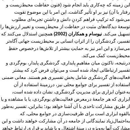
این زمینه که چه‌کاری باید انجام شود (فنون حفاظت محیط‌زیست و
رفتار با آن) نیز بر او تأثیر گذاشت. این امر با این موضوع تقویت
می‌شود که ترکیبِ فراهم کردنِ دانش و داشتنِ تجربه‌ای مطلوب
توسعۀ دیدگاه‌های مثبت در حفاظت از محیط‌زیست و تغییر ارزش‌ها را
تسهیل می‌کند.
نیوسام و همکاران (2002)
همچنین استدلال می‌کنند که
تفسیر، گردشگران را از اثراتِ انسانی بر محیط‌زیست جهانی آگاه‌تر
می‌سازد و این امر نیز به حمایتِ بیشتر از تلاش‌ها درخصوص حفظِ
محیط‌زیست کمک می‌کند.
درنتیجه، تاکنون میان مفاهیمِ پایداری، گردشگری پایدار، بوم‌گردی و
تفسیر ارتباطاتی ایجاد شده است و می‌توان فرض کرد که بیشتر
فعالیت‌های گردشگری شامل بخش تفسیری هم هستند. معانی ضمنی
استفاده از تفسیر برای جوامع محلی نیز، درزمینۀ استفاده از آن
به‌عنوان ابزاری برای مدیریتِ گردشگری، نشان داده ‌شده است،
ابزاری که هر جامعۀ درمعرض فعالیت‌های بوم‌گردی، یا با مشاهده و یا
از طریقِ مشارکت تاحدی با آن آشنا خواهد بود؛ بنابراین، تفسیر به‌طور
بالقوه ابزاری است برای ظرفیت‌سازی در جوامع محلی، که
به‌احتمال‌زیاد نمایندگانی از جامعه در آن مشارکت خواهند داشت و این
مشارکت آنها به‌ویژه درزمینۀ اشتغال و یا شاید برقراری ارتباط خواهد