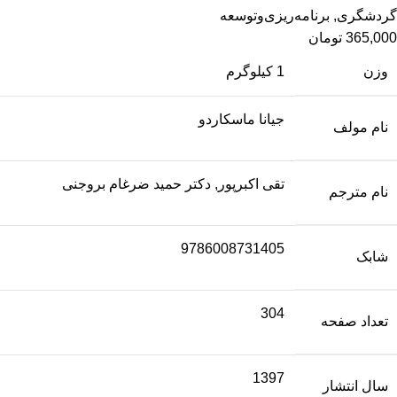
گردشگری
,
برنامه‌ریزی‌وتوسعه
365,000
تومان
وزن
1 کیلوگرم
جیانا ماسکاردو
نام مولف
تقی اکبرپور, دکتر حمید ضرغام بروجنی
نام مترجم
9786008731405
شابک
304
تعداد صفحه
1397
سال انتشار