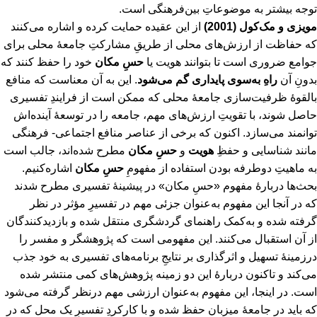
توجه بیشتر به موضوعاتِ بین‌فرهنگی است.
مویزی و مک‌کول (2001)
از این عقیده حمایت کرده و اشاره می‌کنند
که حفاظت از ارزش‌های محلی از طریقِ مشارکتِ جامعۀ محلی برای
جوامع ضروری است تا بتوانند هویت یا
حسِ مکان
خود را حفظ کنند که
بدونِ آن
راهِ به‌سوی پایداری گم می‌شود
. این به آن معناست که منافع
بالقوۀ ظرفیت‌سازی جامعۀ محلی که ممکن است از فرایندِ تفسیری
حاصل شوند، با تقویتِ ارزش‌های مهم، جامعه را در توسعۀ آینده‌اش
توانمند می‌سازد. اکنون‌ که برخی از عناصر منافع اجتماعی- فرهنگی
مانند شناسایی و حفظِ
هویت
و
حسِ مکان
مطرح‌ شده‌اند، جالب است
به ماهیتِ دوطرفه بودن استفاده از مفهومِ
حسِ مکان
اشاره‌کنیم.
بحث‌ها دربارۀ مفهوم «حسِ مکان» در پیشینۀ تفسیری مطرح‌ شدند
که در آنجا این مفهوم به‌عنوان جزئی مهم در تفسیرِ مؤثر در نظر
گرفته ‌شده و به‌کمک راهنمای گردشگری منتقل شده و بازدیدکنندگان
از آن استقبال می‌کنند. این مفهومی است که پژوهشگر و مفسر را
درزمینۀ تسهیل و اثرگذاری بر نتایجِ برنامه‌های تفسیری به خود جذب
می‌کند و تاکنون دربارۀ این دو زمینه پژوهش‌های کمی منتشر شده‌
است. در اینجا، این مفهوم به‌عنوان ارزشی مهم درنظر گرفته می‌شود
که باید در جامعۀ میزبان حفظ‌ شده و با کارکردِ تفسیرِ یک محل که در