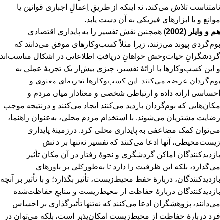
نامتناسب تلاش می‌کند، نه اینکه از طریقِ اِعمالِ اجباری قوانین یا
موانع و یا ابزارهای فیزیکی به آن دست یابد.
هم و وایلر (2002)
همچنین نقش تفسیر را به پایداری اقتصادی
بوم‌گردی پیوند می‌زنند، زیرا مثلاً کسب‌وکارهای موفق می‌دانند که
گردشگرانِ حیات‌وحش خواهانِ دریافتِ اطلاعاتی در اشکال مناسب‌اند
و این کسب‌وکارها با ارائۀ تفسیر، چیزی بیش‌از یک تجربۀ عملی به
بوم‌گردان عرضه می‌کنند. این کسب‌وکارها تجربه‌ای معنوی و
احساسی ارائه داده و ارتباطی شخصی و معنادار میان مردم و
مکان‌هایی که بوم‌گردان بازدید می‌کنند ایجاد می‌کنند و درنتیجه موجب
رضایت مشتریان می‌شوند. با استخدام مردم محلی، به‌عنوان راهنما،
می‌توان کمک مضاعفی به پایداری محلی کرد. درزمینۀ پایداری
زیست‌محیطی، آنها ادعا می‌کنند که تفسیر نه‌تنها بر دانش
بازدیدکنندگان اماکن گردشگری و نحوۀ رفتار در آن مکان تأثیر
می‌گذارد، بلکه این ظرفیت را دارد تا به‌طورکلی بر باورهای
بازدیدکنندگان، دربارۀ حفظ محیط‌زیست، تأثیر بگذارد؛ و با تأثیر بر آنچه
بازدیدکنندگان دربارۀ حفاظت از محیط‌زیست و منابعِ حفاظت‌شده
می‌دانند، پژوهشگران ادعا می‌کنند که نه‌تنها تأثیرگذاری بر احساس
فرد دربارۀ حفاظت از محیط‌زیست امکان‌پذیر است، بلکه می‌توان در