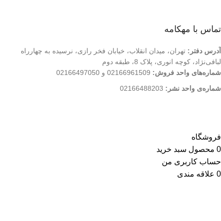
تماس با ما
فروشگاه
تماس با مهکامه
آدرس دفتر:
تهران، میدان انقلاب، خیابان فخر رازی، نرسیده به چهارراه
لبافی‌نژاد، کوچه انوری، پلاک 8، طبقه دوم
شماره‌های واحد فروش:
02166961509 و 02166497050
شماره‌‌ی واحد نشر:
02166488203
کلیه حقوق این وب سایت متعلق به انتشارات مهکامه می باشد.
فروشگاه
0
محصول
سبد خرید
حساب کاربری من
0
علاقه مندی