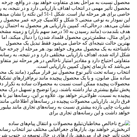
محصول نسبت به مراحل بعدی متفاوت خواهد بود. در واقع، چرخه 
محصول تأثیر مهمی در انتخاب اهداف بازاریابی دارد و در نتیجه، به 
خاصی برای هر مرحله نیاز است. شکل 1-51 این نکته را نشان می‎دهد.
این نمودار به نوعی منحنی S شکل و کلاسیک چرخه عمر محصول ر
نشان می‌دهد. درحالی‌که، کمپین بازاریابی هر محصول به احتمال زیا
هدف بلندمدت (مانند رسیدن به 50 درصد سهم بازار) و زمینه
(برای مثال، مطمئن‌ترین محصول قلمداد شدن) را دنبال م
بهترین حالت نتیجه‌ای که حاصل می‌شود فقط تبدیل یک محصول
ناشناخته به یک محصول معروف خواهد بود. هر مرحله از چرخه حیا
شکل ارائه شده، اهداف بازاریابی مختلفی دارد و در نتیجه، به رسانه
متفاوتی احتیاج دارد و مقادیر امتیاز ناخالص در هر مرحله نیز متفاو
می‌باشد که بازنمای تحول کمپین بازاریابی است.
انتخاب رسانه تحت تأثیر نوع محصول نیز قرار می‎گیرد (م
ساده مثل صابون، و یا یک محصول پیچیده مانند نرم‌افزارهای تشکیلا
محصولات پیچیده ممکن است نسبت به محصولات ساده به تکرار د
پخش تبلیغ بیشتری نیاز داشته باشند، زیرا توضیح و تسهیل درک م
پیچیده به نسبت، طولانی‌تر خواهد بود. علاوه بر این، رسانه‌ها نیز با 
فرق دارند. بازاریابی محصولات پیچیده در رسانه‌های اطلاعاتی مانند
نشریات چاپی بازده بیشتری نسبت به رسانه‌های تجاری مانند بیلبورد
خواهد داشت و این رسانه‌های تجاری برای
تبلیغ محصولات و انتقال پیام‌های ساده
اثربخش‌تر خواهند بود. بازارهای جغرافیایی مختلف نیز انتخاب رسانه 
تحت تأثیر خود قرار می‌دهند. بازارهای در حال توسعه در جنوب شر