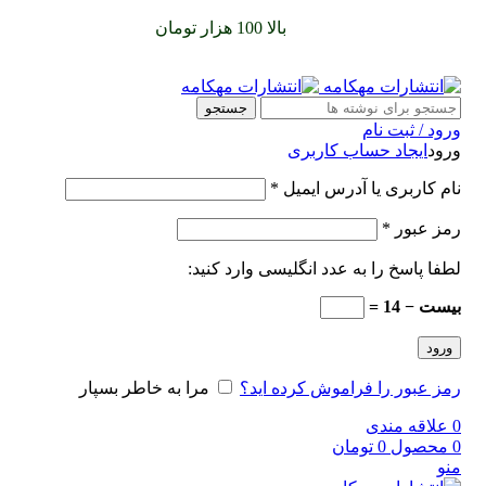
سفارشات خود را برای
بالا 100 هزار تومان
را با پیک رایگان تجربه
کنید
جستجو
ورود / ثبت نام
ورود
ایجاد حساب کاربری
نام کاربری یا آدرس ایمیل
*
رمز عبور
*
لطفا پاسخ را به عدد انگلیسی وارد کنید:
بیست − 14 =
ورود
رمز عبور را فراموش کرده اید؟
مرا به خاطر بسپار
0
علاقه مندی
0
محصول
0
تومان
منو