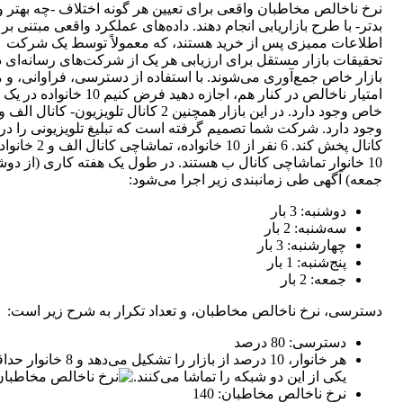
نرخ ناخالص مخاطبان واقعی برای تعیین هر گونه اختلاف -چه بهتر و
بدتر- با طرح بازاریابی انجام دهند. داده‌های عملکرد واقعی مبتنی بر
اطلاعات ممیزی پس از خرید هستند، که معمولاً توسط یک شرکت
تحقیقات بازار مستقل برای ارزیابی هر یک از شرکت‌های رسانه‌ای د
بازار خاص جمع‌آوری می‌شوند. با استفاده از دسترسی، فراوانی، و م
امتیار ناخالص در کنار هم، اجازه دهید فرض کنیم 10 خانو
خاص وجود دارد. در این بازار همچنین 2 کانال تلویزیون- کانال ا
کانال پخش کند. 6 نفر از 10 خانواده، تماشاچی
10 خانوار تماشاچی کانال ب هستند. در طول یک هفته کاری (از دوشن
جمعه) آگهی طی زمانبندی زیر اجرا می‌‎شود:
دوشنبه: 3 بار
سه‌شنبه: 2 بار
چهارشنبه: 3 بار
پنج‌شنبه: 1 بار
جمعه: 2 بار
دسترسی، نرخ ناخالص مخاطبان، و تعداد تکرار به شرح زیر است:
دسترسی: 80 درصد
هر خانوار، 10 درصد از بازار را تشکیل می‌دهد و 8 خا
یکی از این دو شبکه را تماشا می‌کنند.
نرخ ناخالص مخاطبان: 140