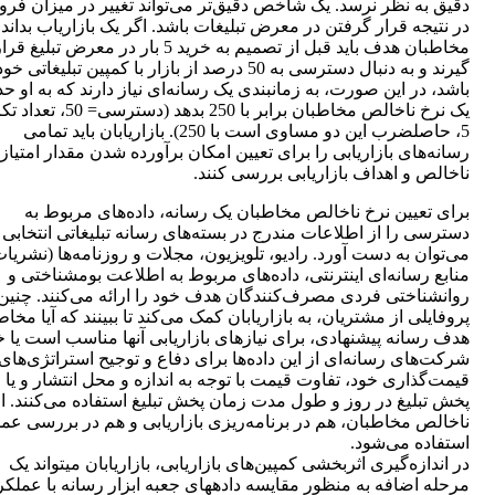
دقیق به نظر نرسد. یک شاخص دقیق‌تر می‌تواند تغییر در میزان فر
در نتیجه قرار گرفتن در معرض تبلیغات باشد. اگر یک بازاریاب بداند 
مخاطبان هدف باید قبل از تصمیم به خرید 5 بار در معرض تبلیغ قر
گیرند و به دنبال دسترسی به 50 درصد از بازار با کمپین تبلیغاتی خو
باشد، در این صورت، به زمانبندی یک رسانه‌ای نیاز دارند که به او ح
یک نرخ ناخالص مخاطبان برابر با 250 بدهد (دس
5، حاصلضرب این دو مساوی است با 250). بازاریابان باید تمامی
رسانه‌های بازاریابی را برای تعیین امکان برآورده شدن مقدار امتیاز
ناخالص و اهداف بازاریابی بررسی کنند.
برای تعیین نرخ ناخالص مخاطبان یک رسانه، داده‌های مربوط به
دسترسی را از اطلاعات مندرج در بسته‌های رسانه تبلیغاتی انتخابی
می‌توان به دست آورد. رادیو، تلویزیون، مجلات و روزنامه‌ها (نشریات
منابع رسانه‌ای اینترنتی، داده‌های مربوط به اطلاعت بومشناختی و
روانشناختی فردی مصرف‌کنندگان هدف خود را ارائه می‌کنند. چنین
پروفایلی از مشتریان، به بازاریابان کمک می‌کند تا ببینند که آیا مخا
هدف رسانه پیشنهادی، برای نیازهای بازاریابی آنها مناسب است یا خ
شرکت‌های رسانه‌ای از این داده‌ها برای دفاع و توجیح استراتژی‌های
قیمت‌گذاری خود، تفاوت قیمت با توجه به اندازه و محل انتشار و یا 
پخش تبلیغ در روز و طول مدت زمان پخش تبلیغ استفاده می‌کنند. از
ناخالص مخاطبان، هم در برنامه‌ریزی بازاریابی و هم در بررسی عم
استفاده می‌شود.
در اندازه‌گیری اثربخشی کمپین‌های بازاریابی، بازاریابان می‎تواند یک
مرحله اضافه به منظور مقایسه داده‎های جعبه ابزار رسانه با عمل