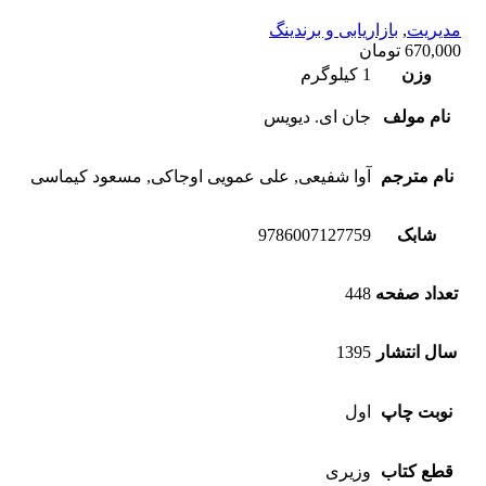
مدیریت
,
بازاریابی و برندینگ
670,000
تومان
وزن
1 کیلوگرم
نام مولف
جان ای. دیویس
نام مترجم
آوا شفیعی, علی عمویی اوجاکی, مسعود کیماسی
شابک
9786007127759
تعداد صفحه
448
سال انتشار
1395
نوبت چاپ
اول
قطع کتاب
وزیری