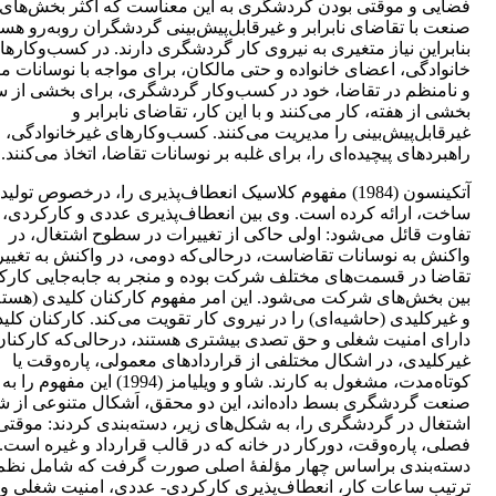
فضایی و موقتی بودن گردشگری به این معناست که اکثر بخش‌های 
صنعت با تقاضای نابرابر و غیرقابل‌پیش‌بینی گردشگران رو‌به‌رو هست
بنابراین نیاز متغیری به نیروی کار گردشگری دارند. در کسب‌وکارها
خانوادگی، اعضای خانواده و حتی مالکان، برای مواجه با نوسانات مت
و نامنظم در تقاضا، خود در کسب‌وکار گردشگری، برای بخشی از سا
بخشی از هفته، کار می‌کنند و با این کار، تقاضای نابرابر و
غیرقابل‌پیش‌بینی را مدیریت می‌کنند. کسب‌وکارهای غیرخانوادگی،
راهبردهای پیچیده‌ای را، برای غلبه بر نوسانات تقاضا، اتخاذ می‌کنند.
آتکینسون (1984) مفهوم کلاسیک انعطاف‌پذیری را، درخصوص تولید
ساخت، ارائه کرده است. وی بین انعطاف‌پذیری عددی و کارکردی،
تفاوت قائل می‌شود: اولی حاکی از تغییرات در سطوح اشتغال، در
واکنش به نوسانات تقاضاست، درحالی‌که دومی، در واکنش به تغییر
تقاضا در قسمت‌های مختلف شرکت بوده و منجر به جابه‌جایی کارک
بین بخش‌های شرکت می‌شود. این امر مفهوم کارکنان کلیدی (هسته‌
و غیرکلیدی (حاشیه‌ای) را در نیروی کار تقویت می‌کند. کارکنان کلی
دارای امنیت شغلی و حق تصدی بیشتری هستند، درحالی‌که کارکنان
غیرکلیدی، در اشکال مختلفی از قراردادهای معمولی، پاره‌وقت یا
کوتاه‌مدت، مشغول به کارند. شاو و ویلیامز (1994) این مفهوم را به
صنعت گردشگری بسط داده‌اند، این دو محقق، اَشکال متنوعی از ش
اشتغال در گردشگری را، به شکل‌های زیر، دسته‌بندی کردند: موقتی
فصلی، پاره‌وقت، دورکار در خانه که در قالب قرارداد و غیره است. 
دسته‌بندی براساس چهار مؤلفۀ اصلی صورت گرفت که شامل نظم
ترتیب ساعات کار، انعطاف‌پذیری کارکردی- عددی، امنیت شغلی و