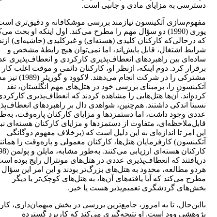
دسترسی به مزایای مادی و جانبی است.
مفهوم‌سازی آتکینسون نیازمند بررسی موشکافانه و دقیق‌تری است
یوری (1990) دو سؤال مهم را مطرح می‌کند. اول اینکه او بحث می‌ک
که درحالی‌که کارکنان کلیدی (هسته‌ای) و غیرکلیدی (حاشیه‌ای) ازن
شرایط اشتغال، قابل پایش‌اند، اما نمی‌توان هیچ رابطۀ مشخص و
ساده‌ای بین راهبردهای انعطاف‌پذیری کارکردی و انعطاف‌پذیری ع
برقرار کرد. دوم اینکه، ازنظر او، کارکنان دائمی و موقت اغلب کار
مشترکی را در شرکت انجام می‌دهند. لاکوود و گوریئ
آتکینسون را، برمبنای بررسی خود در هتل‌های مهم انگلستان، نقد
کرده‌اند. آن‌ها هتل‌هایی را مشاهده کردند که انعطاف‌پذیری کارکرد
نسبتاً اندکی داشتند. هم‌چنین، شواهدی دال بر راهبردهای انعطاف‌پذ
عددی وجود داشت، اما دستمزدها و مزایای کارکنان پاره‌وقت، به‌ط
قابل‌ملاحظه‌ای، متفاوت از دستمزدها و مزایای کارکنان هسته‌ای نبو
این امر تا اندازه‌ای به این دلیل است که (برخلاف مفهوم دوگانگی
آتکینسون) کارفرمایان هتل‌ها، کارکنان معمولی و پاره‌وقت را همانن
دریافتند که انعطاف‌پذیری عددی در هتل‌های مونترال رایج بوده است
هردو مطالعه، محدود به هتل‌های بزرگ‌تر بودند و این امر این سؤال ر
مطرح می‌کند که آیا یافته‌های آن‌ها، به هتل‌های کوچک‌تر یا دیگر
بخش‌های گردشگری تعمیم‌پذیر هست یا خیر.
بااین‌حال، تا به امروز، جامع‌ترین بررسی در بخش میهمان‌داری، کار
پژوهشی وود است. او نتیجه‌گیری می‌کند که کاربرد گستردة