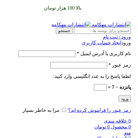
سفارشات خود را برای
بالا 100 هزار تومان
را با پیک رایگان تجربه
کنید
جستجو
ورود / ثبت نام
ورود
ایجاد حساب کاربری
نام کاربری یا آدرس ایمیل
*
رمز عبور
*
لطفا پاسخ را به عدد انگلیسی وارد کنید:
پانزده − 7 =
ورود
رمز عبور را فراموش کرده اید؟
مرا به خاطر بسپار
0
علاقه مندی
0
محصول
0
تومان
منو