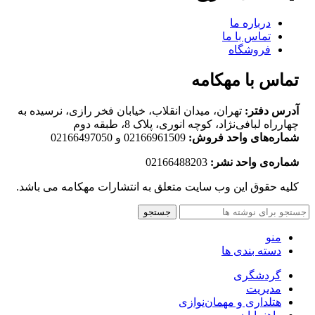
درباره ما
تماس با ما
فروشگاه
تماس با مهکامه
آدرس دفتر:
تهران، میدان انقلاب، خیابان فخر رازی، نرسیده به
چهارراه لبافی‌نژاد، کوچه انوری، پلاک 8، طبقه دوم
شماره‌های واحد فروش:
02166961509 و 02166497050
شماره‌‌ی واحد نشر:
02166488203
کلیه حقوق این وب سایت متعلق به انتشارات مهکامه می باشد.
جستجو
منو
دسته بندی ها
گردشگری
مدیریت
هتلداری و مهمان‌نوازی