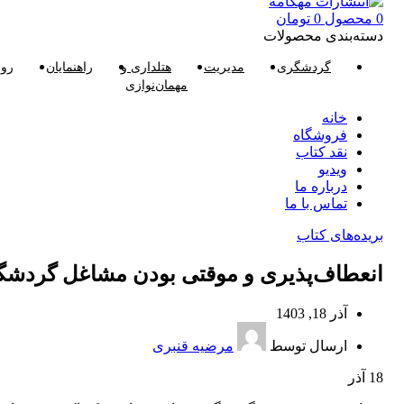
0
محصول
0
تومان
دسته‌بندی محصولات
گردشگری
مدیریت
هتلداری و
راهنمایان
روا
مهمان‌نوازی
خانه
فروشگاه
نقد کتاب
ویدیو
درباره‌ ما
تماس با ما
بریده‌های کتاب
انعطاف‌پذیری و موقتی بودن مشاغل گردش
آذر 18, 1403
ارسال توسط
مرضیه قنبری
18
آذر