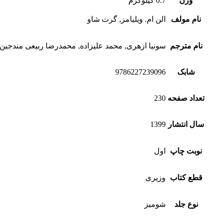
وزن
0.7 کیلوگرم
نام مولف
الن ام. ویلیامز, گرت شاو
نام مترجم
سونیا ازهری, محمد علیزاده, محمدرضا ربیعی مندجین
شابک
9786227239096
تعداد صفحه
230
سال انتشار
1399
نوبت چاپ
اول
قطع کتاب
وزیری
نوع جلد
شومیز