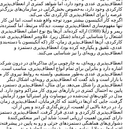
انعطاف‌پذیری عددی وجود دارد، اما شواهد کمتری از انعطاف‌پذیری
کارکردی وجود دارد، به‌خصوص بخش‌گرایی در سازمان‌های بزرگ‌تر،
عرصه را برای انعطاف‌پذیری کارکردی تنگ می‌کند.
اگرچه کار آتکینسون بیشتر مورد توجه واقع شده است، اما این کار ا
تنها مفهوم‌سازی انعطاف‌پذیری نیست. دیدگاه مرتبط، اما گسترده‌تر
ریمر و زاپلا (1988) ارائه کرده‌اند. آن‌ها پنج نوع اصلی انعطاف‌پذیری
اشتغال را شناسایی کرده‌اند (شکل زیر). علاوه‌بر انعطاف‌پذیری عد
کارکردی، آن‌ها انعطاف‌پذیری زمان- کار (که آتکینسون با دسته‌بندی
عددی، تلفیق و یکپارچه کرده بود)، انعطاف‌پذیری دستمزد و
انعطاف‌پذیری رویه‌ای را نیز شناسایی می‌کنند.
انعطاف‌پذیری رویه‌ای، به چارچوبی برای مذاکره‌ای در درون شرکت
اشاره دارد و بنابراین برای تمام انواع انعطاف‌پذیری، مناسب است. ا
انعطاف‌پذیری عددی به‌طور مستقیم، وابسته به روابط نیروی کار م
با بازار است و باید گفت که انعطاف‌پذیری رویه‌ای، اشکال دیگر
انعطاف‌پذیری را شکل می‌دهد. برای مثال، انعطاف‌پذیری دستمزد ر
پایین به احتمال کمتری در بازارهای نیروی کار متراکم وجود دارد. ای
مدل در کلوپ‌های ثبت‌شده در نیوساوث ولز استرالیا مورد آزمایش 
گرفت، جایی ‌که آن‌ها دریافتند که کارفرمایان، انعطاف‌پذیری زمان-
را، در درجۀ بالایی از اهمیت، ارزش‌گذاری کردند و پس از آن،
انعطاف‌پذیری کارکردی و عددی قرار گرفت. انعطاف‌پذیری دستمز
دارای کمترین اهمیت ارزیابی است؛ شاید این امر منعکس‌کنندۀ
دشواری‌های هماهنگی دستمزدهای جزئی و رو به پایین در پیشرفته‌ت
اقتصادها، به دلایل نهادی و قانونی (مقاومت اتحادیۀ صنفی، رفتار