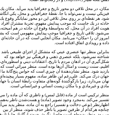
مكان، در محل تلاقي دو محور تاريخ و جغرافيا پديد مي‌آيد. مكان يك 
فيزيكي نيست و نمي‌تواند با جا، نقطۀ جغرافيايي و محل، يكي انگاش
شود. هر نقطه‌اي بر روي محل تلاقي اين دو محور نمايانگر وقوع يك
حادثه در يك جاست كه موجب پيدايش مفهوم، تجربۀ مشترك افراد 
هويت افراد در آن محل، كه به‌واسطۀ وقوع آن حادثه در هم آميخته،
مي‌شود. تلاقي تاريخ و جغرافيا موجب پيدايش مفهومي است كه بش
امروز آن را «مكان» می‌نامد. مكان آنجايي است كه در آن حادثه‌اي 
داده و رويدادي اتفاق افتاده است.
بنابراين منظر تنها عنصري عيني كه متشكل از اجزاي طبيعي باشد
شناخته نمي‌شود، بلكه عنصري ذهني و فرهنگي نيز خواهد بود كه
شكل‌گيري آن در اذهان مردم با تاريخ، اعتقادات ديني و اسطوره‌اي،
اقليم، سنت زيست و امثال آن‌ها بوده است. منظر ميراثي است كه ب
بازديد شود. منظر نشان‌دهندۀ آن چيزي است كه حواس پنج‌گانۀ ما ا
جهان درك مي‌كند. علي‌رغم اين ظاهر ساده، مفهوم بسيار پيچيده‌اي 
نهان مي‌دارد، زيرا بازگوكنندۀ گونه‌هاي متفاوت رابطۀ انسان با جها
مادي و غيرمادي و با مكان زيست انساني و غيرانساني است.
منظر تركيبي است از ماده (قابل لمس) و ناظري كه آن ماده را مي‌ب
تفسير مي‌كند. به‌مجرد وجود تصوير (ماده) و هست‌شدن ناظر به‌همر
اظهارنظر (نوعي دخالت و تفسير) راجع به آن ماده، منظر پديد مي‌آي
چنانچه هركدام از طرفينِ تصوير يا ناظر حذف شوند، منظر از بين
مي‌رود. منظر پديده‌اي است حاصل نگرش «پيوند ارگانيك جا با تاريخ