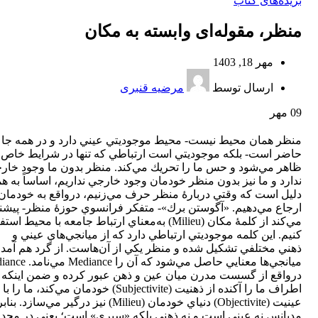
بریده‌های کتاب
منظر، مقوله‌ای وابسته به مكان
مهر 18, 1403
ارسال توسط
مرضیه قنبری
09
مهر
منظر همان محيط نيست- محيط موجوديتي عيني دارد و در همه جا ن
حاضر است- بلكه موجوديتي است ارتباطي كه تنها در شرايط خاص
ظاهر مي‌شود و حس ما را تحريك مي‌كند. منظر بدون ما وجود خار
ندارد و ما نيز بدون منظر خودمان وجود خارجي نداريم، اساساً به ه
دليل است كه وقتي دربارۀ منظر حرف مي‌زنيم، درواقع به خودمان
ارجاع مي‌دهيم. «آگوستن برك»- متفكر فرانسوي حوزۀ منظر- پيشنه
مي‌كند از كلمۀ مكان (Milieu) به‌معناي ارتباط جامعه با محيط اس
كنيم. اين كلمه موجوديتي ارتباطي دارد كه از ميانجي‌هاي عيني و
ذهني مختلفي تشكيل شده و منظر يكي از آن‌هاست. از گرد هم آمد
ميانجي‌ها معنايي حاصل مي‌شود كه آن را 
درواقع از گسست مدرن ميان عين و ذهن عبور كرده و ضمن اينكه د
اطراف ما را آكنده از ذهنيت (Subjectivite) خودمان مي‌كند، ما را با
عينيت (Objectivite) دنياي خودمان (Milieu) نيز درگير مي‌سازد.
مديانس نه عيني است و نه ذهني بلكه «سيري» است؛ يعني در محدو