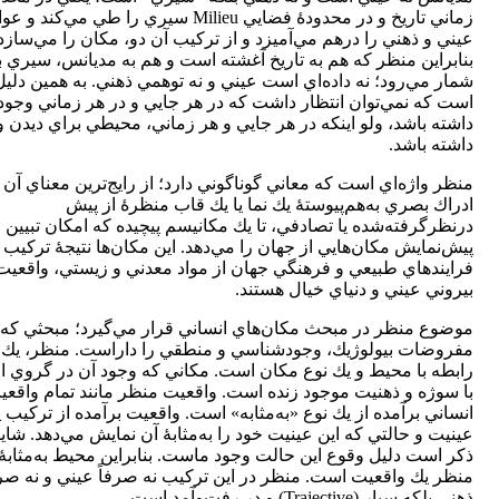
زماني تاريخ و در محدودۀ فضايي Milieu سيري را طي مي‌كند 
عيني و ذهني را درهم مي‌آميزد و از تركيب آن دو، مكان را مي‌سازد
بنابراين منظر كه هم به تاريخ آغشته است و هم به مديانس، سيري ب
شمار مي‌رود؛ نه داده‌اي است عيني و نه توهمي ذهني. به همين دليل
است كه نمي‌توان انتظار داشت كه در هر جايي و در هر زماني وجود
داشته باشد، ولو اينكه در هر جايي و هر زماني، محيطي براي ديدن 
داشته باشد.
منظر واژه‌اي است كه معاني گوناگوني دارد؛ از رايج‌ترين معناي آن 
ادراك بصري به‌هم‌پيوستۀ يك نما يا يك قاب منظرۀ از پيش
درنظرگرفته‌شده يا تصادفي، تا يك مكانيسم پيچيده كه امكان تبيين 
پيش‌نمايش مكان‌هايي از جهان را مي‌دهد. اين مكان‌ها نتيجۀ تركيب
فرايندهاي طبيعي و فرهنگي جهان از مواد معدني و زيستي، واقعيت
بيروني عيني و دنياي خيال هستند.
موضوع منظر در مبحث مكان‌هاي انساني قرار مي‌گيرد؛ مبحثي كه
مفروضات بيولوژيك، وجودشناسي و منطقي را داراست. منظر، يك 
رابطه با محيط و يك نوع مكان است. مكاني كه وجود آن در گروي ار
با سوژه و ذهنيت موجود زنده است. واقعيت منظر مانند تمام واقعي
انساني برآمده از يك نوع «به‌مثابه» است. واقعيت برآمده از تركيب 
عينيت و حالتي كه اين عينيت خود را به‌مثابۀ آن نمايش مي‌دهد. شای
ذكر است دليل وقوع اين حالت وجود ماست. بنابراين محيط به‌مثابۀ
منظر يك واقعيت است. منظر در اين تركيب نه صرفاً عيني و نه صرف
ذهني بلكه سيار (Trajective) و در رفت‌وآمد است.