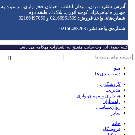
آدرس دفتر:
تهران، میدان انقلاب، خیابان فخر رازی، نرسیده به
چهارراه لبافی‌نژاد، کوچه انوری، پلاک 8، طبقه دوم
شماره‌های واحد فروش:
02166961509 و 02166497050
شماره‌‌ی واحد نشر:
02166488203
کلیه حقوق این وب سایت متعلق به انتشارات مهکامه می باشد.
منو
دسته بندی ها
گردشگری
مدیریت
هتلداری و مهمان‌نوازی
راهنمایان
روان‌شناسی
سایر
خانه
فروشگاه
نقد کتاب