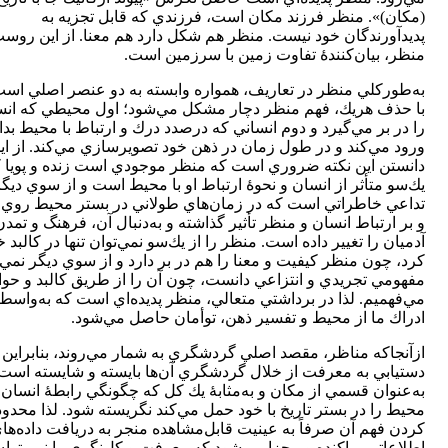
(مكان)». منظر فرزند مكان است، فرزندي كه قابل تجزيه به
پديدآورندگان خود نيست. منظر هم شكل دارد هم معنا. از اين روس
منظر، بيان‌كنندۀ تفاوت زمين با سرزمين است.
به‌‌طوركلي منظر در تعاريف، همواره وابسته به دو عنصر اصلي اس
با حذف هريك، فهم منظر دچار مشكل مي‌شود؛ اول محيطي كه انس
را در بر مي‌گيرد و دوم انساني كه درصدد درك و ارتباط با محيط بدا
ورود مي‌كند و در طول زمان در ذهن خود تصويرسازي مي‌كند. از اي
دانستن اين نكته ضروري است كه منظر موجودي است زنده و پويا ك
يك‌سو متأثر از انسان و نحوۀ ارتباط او با محيط است و از سوي ديگر
تداعي خاطراتي است كه در زمان‌هاي طولاني در بستر محيط روي د
و بر ارتباط انسان و منظر تأثير گذاشته و به‌دنبال آن، فرهنگ و تمدن
آدميان را تغيير داده است. منظر را از يك‌سو نمي‌توان تنها در كالبد 
كرد، چون منظر كيفيت و معنا را هم در بر دارد و از سوي ديگر نمي‌
مفهومي تجريدي و انتزاعي دانست، چون آن را از طريق كالبد و ح
مي‌فهميم. لذا در برداشتي متعالي، منظر پديده‌اي است كه به‌واسط
ادراك ما از محيط و تفسير ذهن، توأمان حاصل مي‌شود.
ازآنجاكه مناظر، مقصد اصلي گردشگري به شمار مي‌روند، بنابراين 
دستيابي به معرفت از خلال گردشگري آن‌ها بايسته و شايسته است
به‌عنوان قسمي از مكان و به‌مثابۀ يك كل كه چگونگي رابطۀ انسان ب
محيط را در بستر تاريخ با خود حمل مي‌كند نگريسته شود. لذا محدود
كردن فهم آن صرفاً به عينيت قابل‌مشاهده منجر به دريافت داده‌ها
اطلاعاتي پراكنده و مجزا مي‌شود كه معرفت و كل‌نگري را نمي‌توان