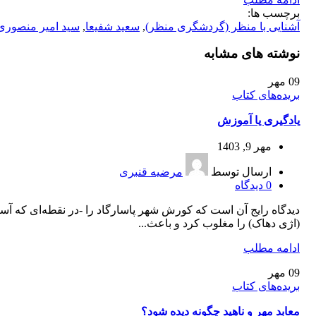
برچسب ها:
آشنایی با منظر (گردشگری منظر)
,
سعید شفیعا
,
سید امیر منصوری
نوشته های مشابه
09
مهر
بریده‌های کتاب
یادگیری یا آموزش
مهر 9, 1403
ارسال توسط
مرضیه قنبری
0
دیدگاه
دیدگاه رایج آن است که کورش شهر پاسارگاد را -در نقطه‌ای که آس
(اژی دهاک) را مغلوب کرد و باعث...
ادامه مطلب
09
مهر
بریده‌های کتاب
معابد مهر و ناهید چگونه دیده شود؟