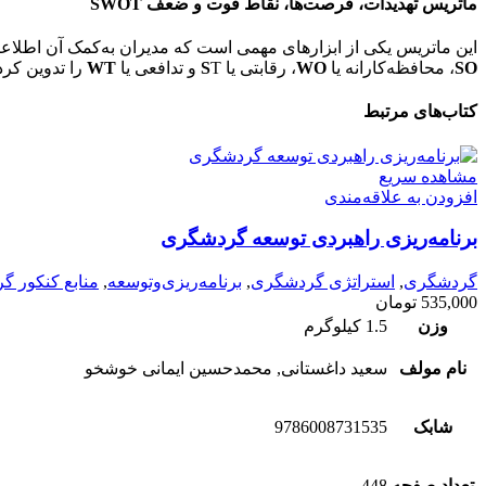
ماتریس تهدیدات، فرصت‌ها، نقاط قوت و ضعف SWOT
این ماتریس یکی از ابزارهای مهمی است که مدیران به‌کمک آن اطلاعات 
SO
، محافظه‌کارانه یا
WO
، رقابتی یا
T و تدافعی یا
S
WT
را تدوین کرد
کتاب‌های مرتبط
مشاهده سریع
افزودن به علاقه‌مندی
برنامه‌ریزی راهبردی توسعه گردشگری
گردشگری
,
استراتژی گردشگری
,
برنامه‌ریزی‌وتوسعه
,
منابع کنکور 
535,000
تومان
وزن
1.5 کیلوگرم
نام مولف
سعید داغستانی, محمدحسین ایمانی خوشخو
شابک
9786008731535
تعداد صفحه
448