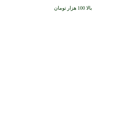
سفارشات خود را برای
بالا 100 هزار تومان
را با پیک رایگان تجربه کنید