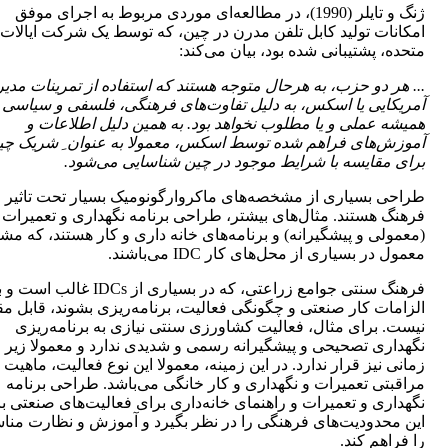
ژنگ و تایلر (1990)، در مطالعه‌ای موردی مربوط به اجرای موفق
امکانات تولید کابل تلفن مدرن در چین، که توسط یک شرکت ایالات
متحده، پشتیبانی شده بود، بیان می‌کند:
... هر دو حزب، به هرحال متوجه هستند که استفاده از تمرینات مدیر
آمریکایی یا اسکس، به دلیل تفاوت‌های فرهنگی، فلسفی و سیاسی
همیشه عملی
و یا مطلوب نخواهد بود. به همین دلیل اطلاعات و
آموزش‌های فراهم شده توسط اسکس، معمولا به عنوان ِ شریک چی
برای مقایسه با شرایط موجود در چین
شناسایی می‌شود.
طراحی بسیاری از مشخصه‌های ماکروارگونومیک بسیار تحت تاثیر
فرهنگ هستند. مثال‌های بیشتر، طراحی برنامه نگهداری و تعمیرات
(معمولی و پیشگیرانه) و برنامه‌های خانه داری و کار هستند، که مش
معمول در بسیاری از محل‌های کار IDC می‌باشند.
فرهنگ سنتی جوامع زراعتی، که در بسیاری از IDCs غالب است 
الزامات کار صنعتی و چگونگی فعالیت، برنامه‌ریزی بشوند، قابل م
نیست. برای مثال، فعالیت کشاورزی سنتی نیازی به برنامه‌ریزی
نگهداری تصحیحی و پیشگیرانه رسمی و شدیدی ندارد و معمولا زیر 
زمانی نیز قرار ندارد. در این زمینه، معمولا این نوع فعالیت، ماهیت
مراقبتی تعمیرات و نگهداری و کار خانگی می‌باشد. طراحی برنامه
نگهداری و تعمیرات و راهنمای خانه‌داری برای فعالیت‌های صنعتی با
این محدودیت‌های فرهنگی را در نظر بگیرد و آموزش و نظارت منا
را فراهم کند.