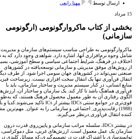
ارسال توسط
مهتا رابعی
15
مرداد
بخشی از کتاب ماکروارگونومی (ارگونومی‌
سازمانی)
ماکروارگونومی به طراحی مناسب سیستم‌های سازمان و مدیریت
شامل وجوه نرم‌افزاری آنها، اشاره دارد. شواهدی وجود دارد که به د
اختلاف در فرهنگ، شرایط اجتماعی سیاسی و سطح آموزشی، بسی
از روش‌های موفق مدیریتی و سازمانی توسعه‌یافته در کشورهای
صنعتی نمی‌تواند در کشورهای جهان سومی اجرا شود. از طرف دیگر
انتقال فن‌آوری‌ تنها یک انتقال سخت افزاری نیست. زیرساخت فیزی
منابع انسانی، در کنار سیستم مدیریت و ساختار سازمانی، باید با
فن‌آوری‌ هماهنگ باشد تا کار کند. یک سازمان و ساختار آن، ارزش‌ها
الگوی رفتاری آن به طور معمول محصول فرهنگ هستند، که به‌طور
قوی‌تری در جوامع سنتی IDCs بیشتر از ICs تاکید می‌شوند.کد
(1988) رقابت‌پذیری ِ اجتماعی و سازمانی را به عنوان ِ مهم‌ترین
کننده انتقال فن‌آوری‌ ِدرنظر می‌گیرند.
در بیشتر IDCs، سلسله مراتب سازمانی و پایین‌روی قدرت درون
سازمان یک عمل معمول است. ارزش‌های غربی، مثل دموکراسی،
توانمندسازی یا اشتراک قدرت در تصمیم‌گیری،که مسائل کلیدی در