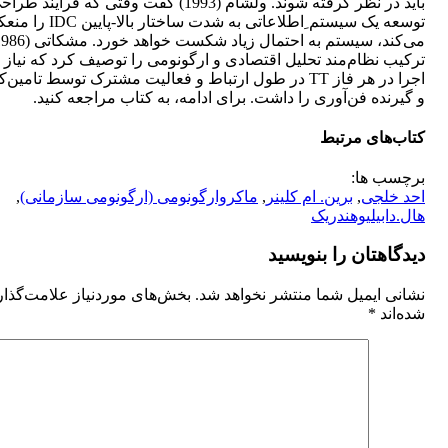
باید در نظر گرفته شوند. ولشام (1993) گفت وقتی که فرایند 
توسعه یک سیستم ِاطلاعاتی به شدت ساختار بالا
ترکیب نظام‌مند تحلیل اقتصادی و ارگونومی را توصیف کرد که نیاز ب
اجرا در هر فاز TT در طول ارتباط و فعالیت مشترک توسط تامین‌
و گیرنده فن‌آوری‌ را داشت. برای ادامه، به کتاب مراجعه کنید.
کتاب‌های مرتبط
برچسب ها:
احد خلجی
,
برین. ام کلینر
,
ماکروارگونومی (ارگونومی‌ سازمانی)
,
هال.دابیلیوهندریک
دیدگاهتان را بنویسید
نشانی ایمیل شما منتشر نخواهد شد.
بخش‌های موردنیاز علامت‌گذا
شده‌اند
*