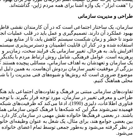
را "هفت‌ ابزار"- یک واژه آشنا برای همه مردم ژاپن- گذاشته‌اند.
طراحی و مدیریت سازمانی
سازمان، یک ساختار اجتماعی است که در آن کارمندان نقشی قاطع
بهبود عملکرد آن دارند. تصمیم‌گیری و عمل باید در قلب عملیات انج
شوند تا خطر و زمان شکست سیستم کاهش یابد، تا از منابع بهتر
استفاده شده و در کنار آن قابلیت اطمینان و دسترس‌پذیری سیستم
افزایش یابد. به هرحال، تغییر سازمانی یک فرایند سخت، زمان‌بر و
پرهزینه است. عوامل فرهنگی، شامل روش ارتباط مردم با یکدیگر 
یک سازمان و تعهدشان به اهداف سازمانی، مسائلی پیچیده هستند که
بزرگی از موفقیت تغییر سازمان بردوش آن‌هاست. به همین دلیل ای
موضوع ضروری است که روش‌ها و شیوه‌های فنی مدیریت را با شر
محلی هماهنگ کنیم.
تفاوت‌های سازمانی مبتنی بر فرهنگ و تفاوت‌های اجتماعی باید هنگ
طراحی و معرفی تغییر در سازمان، مورد توجه قرار بگیرند. با توجه 
فناوری اطلاعات، دلیزی (1990)، ادعا می‌کند که ظرفیت‌های شبکه
فهمیده نمی‌شوند مگر این که شبکه‌‌ها با فرهنگ کنونی سازمانی هم
باشند. در بعضی فرهنگ‌ها خانواده نقش مهمی در سازمان ِکار دارد. 
بین بعضی جوامع هند، برای مثال، یک شغل به عنوان وظیفه‌ای خانو
در نظر گرفته می‌شود و به‌طور جمعی توسط تمام اعضای خانواده ا
می‌شود.