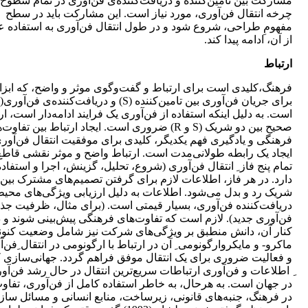
مشارکت بین تامین‌کننده و دریافت‌کننده‌ی فن‌آوری‌ در تمام سطوح
چرخه انتقال فن‌آوری‌، مورد نیاز است. این مشارکت باید در سطح
مفهومِ طراحی، شروع شود و در طول انتقال فن‌آوری‌ به استفاده 
از آن، ادامه پیدا کند.
ارتباط
فرهنگ،کلیدی است برای ارتباط و گفت‌و‌گوی موثر و واضح، که ابز
است. به دلیل اینکه استفاده از فن‌آوری‌ یک فرایند ادامه‌دار است، ار
صحیح بین دو شریک (S و R) ضروری است. ایجاد ارتباط بین تفاو
فرهنگی و یادگیری فهم یکدیگر، کلیدی برای موفقیت انتقال فن‌آوری
ایجاد یک رابطه طولانی‌مدت است. ارتباط واضح و موثر نقشی قاطع
تمام پنج فاز ِ انتقال فن‌آوری‌ (شروع، تحلیل، گزینش، اجرا و استفاده
دارد. در هر فاز، اطلاعات لازم برای گرفتن تصمیم‌های مشترک بین 
شریک رد و بدل می‌شود. اطلاعات به دلیل ارزیابی ویژگی‌های محی
دریافت‌کننده فن‌آوری‌، بسیار قیمتی است. (برای مثال، ظرفیت ج
فن‌آوری‌ جدید). لازم است که تفاوت‌های فرهنگی پیش‌بینی شوند و 
کنار آن، دانش منطبق بر ویژگی‌های شرکت نیز شامل وضعیت کنون
ماکرو- و مایکروارگونومی ِ آن در ارتباط با ارگونومی در انتقال ِفن‌آ
و فعالیت ضروری برای یک انتقال موفق فراهم گردد. جهانی‌سازی 
ِ اطلاعات و فن‌آوری‌ ارتباطات سریع‌ترین انتقال در حال رشد فن‌آور
در جهان است. به هرحال، به خاطر استفاده کامل از فن‌آوری‌، تفاوت
در فرهنگ، جنبه‌های قانونی، زیرساخت، منابع انسانی و مسائل ساز