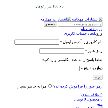
سفارشات خود را برای
بالا 100 هزار تومان
را با پیک رایگان تجربه
کنید
جستجو
ورود / ثبت نام
ورود
ایجاد حساب کاربری
نام کاربری یا آدرس ایمیل
*
رمز عبور
*
لطفا پاسخ را به عدد انگلیسی وارد کنید:
دوازده + پنج =
ورود
رمز عبور را فراموش کرده اید؟
مرا به خاطر بسپار
0
علاقه مندی
0
محصول
0
تومان
منو