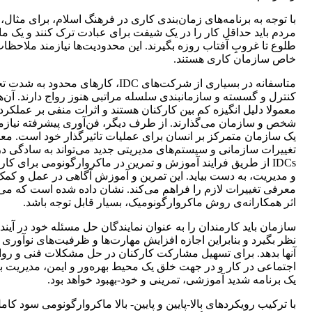
با توجه به برنامه‌های زمان‌بندی کاری در فرهنگ اسلام، برای مثال،
مردم باید حداقل کار را در یک شیفت برای عبادت ترک کنند و یک ماه
طلوع تا غروبِ آفتاب روزه بگیرند. این محدودیت‌ها نیازمند ملاحظا
خاص سازمان کاری هستند.
متاسفانه در بسیاری از شرکت‌های IDC، کارهای محدود به ش
کنترل و گسسته و سازمان‎بندی سلسله مراتبی هنوز رواج دارند. آن‌ه
معمولا دلیل انگیزه کم بین کارکنان هستند و اثرات منفی بر عملکرد
شخص و سازمان می‌گذارند. از طرف دیگر، فن‌آوری‌ پیشرفته نیازم
یک سازمان متمرکز بر انسان برای عملیات تاثیرگذار خود است. مع
تغییرات سازمانی و سیستم‌های مدیریتی جدید می‌تواند به سادگی در
IDCs از طریق فرایند آموزش و تمرین در ماکروارگونومی برای کار
و مدیریت، به دست بیاید. این تمرین و آموزش آگاهی در عمل و کمک
معرفی تغییرات لازم را فراهم می‌کند. نشان داده شده است که می‌ت
اثر همکارانه‌ی روش ماکروارگونومیک، بسیار قابل توجه باشد.
سازمان باید کارمندان را به عنوان نمایندگان حل مسئله خود در آیند
نظر بگیرد و بنابراین اجازه افزایش مهارت‌ها و ظرفیت‌های نوآوری ر
آنها بدهد. برای تسهیل مشارکت کارکنان در حل مشکلات فنی و روا
اجتماعی در کار و در جهت خلق یک محیط بهره‌ور و ایمن، مدیریت با
یک برنامه شدید آموزشی، تمرینی و خود-بهبود خواهد بود.
با ترکیب رویکرد‌های بالا-پایین و پایین- بالا ماکروارگونومی سود کام