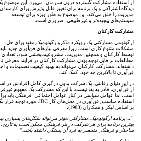
از استفاده مشارکت گسترده درون سازمان، می‌برد. این موضوع ی
دیدگاه اشتراکی و یک برنامه برای تغییر قابل پذیرش برای کارمندان 
مدیریت را خلق می‌کند. این موضوع به طور ویژه برای توسعه
سیستم‌های پیچیده‌تر و غیرطبیعی، ضروری است.
مشارکت کارکنان
ارگونومی مشارکتی یک رویکرد ماکروارگونومیک ِمفید برای حل
مشکلات متنوع کاری است. زیرا معرفی نیازهای فن‌آوری‌ جدید باید
توسط کارکنان و همچنین مدیریت، مشروعیت‌بخشی شود، تعدادی ا
مطالعات بر قابل توجه بودن مشارکت کارکنان در فرایند معرفی تاک
داشته‌اند. مشارکت کارکنان می‌تواند به بهبود کیفیت تصمیمات و اج
فن‌آوری‌ تا بالاترین حد خود، کمک کند.
در این دنیای رقابتی، یک شرکت بدون درگیری کامل افرادش در است
از فن‌آوری‌، قادر به بقا نیست. با این که مشارکت یک مفهوم غیرفر
است، اما عوامل سیاسی در کنار عوامل اجتماعی- فرهنگی باید برا
استفاده مناسب ِ فن‌آوری‌ در محل‌های کار IDC، مورد توجه 
بر اساس لیکر و همکاران (1988)،
"... برنامه ارگونومیک مشارکتی موثر می‌تواند شکل‌های بسیاری بپذ
بهترین برنامه برای هر شرکت در هر فرهنگی ممکن است به تاریخ،
ساختار و فرهنگ
ِ منحصر به فرد آن بستگی داشته باشد."