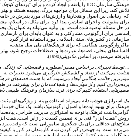
فرهنگی سازمان IDC را یافته و ایجاد کرده و برای "بردهای کوچک"
تلاش کند. زیرا این مسائل برای مواجهه بزرگ، پیچیده هستند و بهتر
که ارتباطی بین اصول و هنجارها و ارزش‌های مورد پذیرش در جامع
برای مقبولیت و اجرای آسان‌تر، پیدا کرد. برای مثال، در اسلام، مش
در حل مسئله توصیه شده است. این بیانیه می‌تواند به عنوان یک بحث
ِاساسی برای ارگونومی مشارکتی و به عنوان پایه‌ای برای بازسازی ِ
سازمانی در کشورهای سنتی اسلامی مورد استفاده قرار گیرد.
ماکروارگونومی هنگامی که برای فرهنگ‌های ملی مثل مذهب،
افسانه‌های محلی، قصه‌ها، عبارت‌ها و اصطلاحات توجیح شود، بهتر
پذیرفته می‌شود. بر اساس مک‌وینی(1990)،
... توسط تغییراتی بر اساس مسیر اسطوره و قصه‌هایی که زندگی ما
هدایت می‌کنند، از تضاد و کشمکش جلوگیری می‌شود. تغییرات به
موثرترین حالت، هنگامی ایجاد می‌شوند که ما هسته قصه‌ها‌ی فرهن
پرده‌برداری کنیم و از مهارت‌ها و شجاعت‌مان برای پیشرفت در ط
مسیرهایی استفاده کنیم که برای فرد، سازمان و فرهنگ طبیعی باش
یک استراتژی هوشمندانه می‌تواند استفاده بهینه از ویژگی‌های مثبت
فرهنگ برای بهبود ایده‌ها و اصول ارگونومیک باشد. یک مثال خوب از
گرامی‌داشت فرهنگ با توجه به استراتژی مدیریت طراحی، پیاده‌سا
روش "هفت ابزار" فنی برای تضمین کیفیت در ژاپن است. هفت ابزا
سلاح‌های حداقلی برای یک جنگجوی سامورایی است که وقت ِنبرد با
می‌برده است. به جهت ِدرگیر کردن تمام کارمندان در کار ِ با کیفیت
پیشگامان چرخه کنترل کیفیت اسم ابزارهای مورد نیاز برای بهبود 