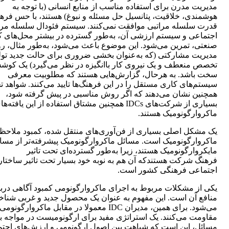
مدیریت مدرن برای استفاده مناسب از منابع انسانی (با توجه به
هوشمندی، خلاقیت، پتانسیل حل مسئله و نبوغ) هستند، با حس فره
قدرت سلسله مراتبی موافقت نمی‌کنند. سیستم فئودال سلسله مر
اجتماعی و سیستم ارزشی‌ آن، به‌طور گسترده در بیشتر محل‌های ک
صنعتی، تمرین می‌شود. این موضوع باعث می‌شود، به‌طور مثال، 
مدیریت مشارکتی (که به‌عنوان بخشی ضروری برای حالت جدید تولی
تخصص منعطف و یک نیروی کار باانگیزه در نظر می‌گیرد) یک کو
سخت باشد. به هرحال، گزارش‌هایی هستند که مطلوبیت معرفی
سیستم‌های کاری مستقل را در این فرهنگ‌ها تایید می‌کنند. شواهد ت
همچنین نشان می‌دهند که اگر روش مناسبی در پیش گرفته شود،
بسیاری از شرکت‌های IDCs همچنین مشتاق استفاده از این یافته‌ه
ماکروارگونومیک هستند.
یک مشکل اصلی بسیاری از فن‌آوری‌‌های منتقل شده، کمبود ملاحظ
ماکروارگونومیک است. مسائل ماکروارگونومیک پیشرفته‌تر از مسا
مایکروارگونومیک هستند، زیرا به‌طور گسترده‌ای تحت تاثیر
فرهنگ شرکت هستندکه آن هم به نوبه خود بسیار تحت تاثیر ساختار
اجتماعی فرهنگی کشور است.
یکی از مشکلات مربوط به اجرای ماکروارگونومی کمبود آگاهی دربا
منافع آن است. این مفهوم به عنوان یک محصول جدید و غربی شناخ
می‌شود. برای همین، مدیران IDC معمولا در مقابل ماکروارگونومی
مقاومت می‌کنند. یک استراتژی مفید برای ارگونومیست در مواجه با
مسائل، این است که شباهت بین اصول ارگونومی و ارزش‌های اجت