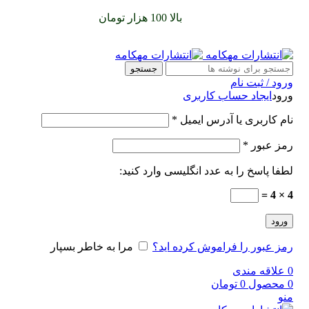
سفارشات خود را برای
بالا 100 هزار تومان
را با پیک رایگان تجربه
کنید
جستجو
ورود / ثبت نام
ورود
ایجاد حساب کاربری
نام کاربری یا آدرس ایمیل
*
رمز عبور
*
لطفا پاسخ را به عدد انگلیسی وارد کنید:
4 × 4 =
ورود
رمز عبور را فراموش کرده اید؟
مرا به خاطر بسپار
0
علاقه مندی
0
محصول
0
تومان
منو