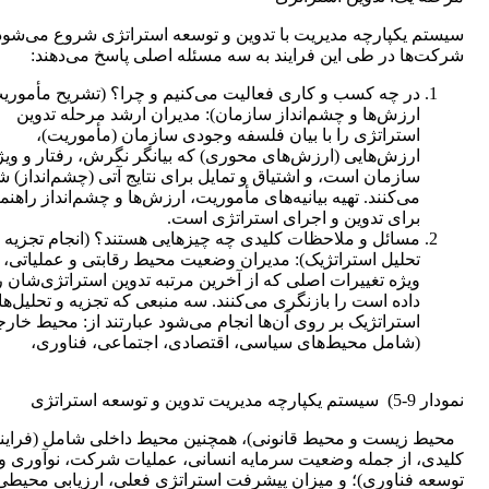
سیستم یکپارچه مدیریت با تدوین و توسعه استراتژی شروع می‌شود
شرکت‌ها در طی این فرایند به سه مسئله اصلی پاسخ می‌دهند:
در چه کسب و کاری فعالیت می‌کنیم و چرا؟ (تشریح مأموری
ارزش‌ها و چشم‌انداز سازمان): مدیران ارشد مرحله تدوین
استراتژی را با بیان فلسفه وجودی سازمان (مأموریت)،
ارزش‌هایی (ارزش‌های محوری) که بیانگر نگرش، رفتار و وی
سازمان است، و اشتیاق و تمایل برای نتایج آتی (چشم‌انداز) 
می‌کنند. تهیه بیانیه‌های مأموریت، ارزش‌ها و چشم‌انداز راهنم
برای تدوین و اجرای استراتژی است.
مسائل و ملاحظات کلیدی چه چیزهایی هستند؟ (انجام تجزیه 
تحلیل استراتژیک): مدیران وضعیت محیط رقابتی و عملیاتی، ب
ویژه تغییرات اصلی که از آخرین مرتبه تدوین استراتژی‌شان 
داده است را بازنگری می‌کنند. سه منبعی که تجزیه و تحلیل‌ه
استراتژیک بر روی آن‌ها انجام می‌شود عبارتند از: محیط خار
(شامل محیط‌های سیاسی، اقتصادی، اجتماعی، فناوری،
نمودار 9-5) سیستم یکپارچه مدیریت تدوین و توسعه استراتژی
محیط زیست و محیط قانونی)، همچنین محیط داخلی شامل (فراین
کلیدی، از جمله وضعیت سرمایه انسانی، عملیات شرکت، نوآوری و
توسعه فناوری)؛ و میزان پیشرفت استراتژی فعلی، ارزیابی محیطی