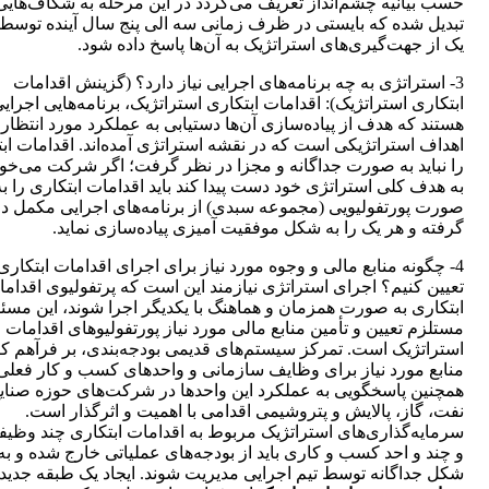
حسب بیانیه چشم‌انداز تعریف می‌گردد در این مرحله به شکاف‌هایی
تبدیل شده که بایستی در ظرف زمانی سه الی پنج سال آینده توسط
یک از جهت‌گیری‌های استراتژیک به آن‌ها پاسخ داده شود.
3- استراتژی به چه برنامه‌های اجرایی نیاز دارد؟ (گزینش اقدامات
ابتکاری استراتژیک): اقدامات ابتکاری استراتژیک، برنامه‌هایی اجرای
هستند که هدف از پیاده‌سازی آن‌ها دستیابی به عملکرد مورد انتظار 
اهداف استراتژیکی است که در نقشه استراتژی آمده‌اند. اقدامات اب
را نباید به صورت جداگانه و مجزا در نظر گرفت؛ اگر شرکت می‌خوا
به هدف کلی استراتژی خود دست پیدا کند باید اقدامات ابتکاری را به
صورت پورتفولیویی (مجموعه سبدی) از برنامه‌های اجرایی مکمل د
گرفته و هر یک را به شکل موفقیت آمیزی پیاده‌سازی نماید.
4- چگونه منابع مالی و وجوه مورد نیاز برای اجرای اقدامات ابتکاری 
تعیین کنیم؟ اجرای استراتژی نیازمند این است که پرتفولیوی اقدام
ابتکاری به صورت همزمان و هماهنگ با یکدیگر اجرا شوند، این مسئل
مستلزم تعیین و تأمین منابع مالی مورد نیاز پورتفولیوهای اقدامات
استراتژیک است. تمرکز سیستم‌های قدیمی بودجه‌بندی، بر فرآهم ک
منابع مورد نیاز برای وظایف سازمانی و واحدهای کسب و کار فعلی
همچنین پاسخگویی به عملکرد این واحدها در شرکت‌های حوزه صنای
نفت، گاز، پالایش و پتروشیمی اقدامی با اهمیت و اثرگذار است.
سرمایه‌گذاری‌های استراتژیک مربوط به اقدامات ابتکاری چند وظیفه
و چند و احد کسب و کاری باید از بودجه‌های عملیاتی خارج شده و به
شکل جداگانه توسط تیم اجرایی مدیریت شوند. ایجاد یک طبقه جدید ب