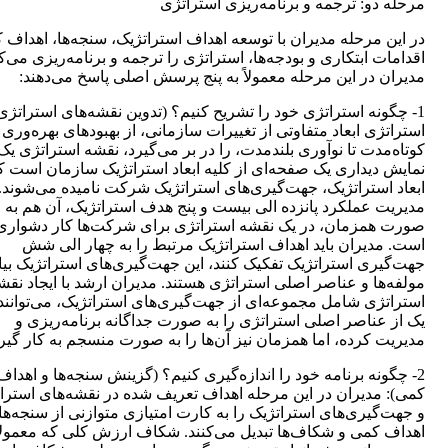
مرحله دو: ترجمه و برنامه‌ریزی استراتژی
در این مرحله مدیران با توسعه اهداف استراتژیک، سنجه‌ها، اهداف 
اقدامات ابتکاری و بودجه‌ها، استراتژی را ترجمه و برنامه‌ریزی می‌کن
مدیران در این مرحله معمولاً به پنج پرسش اصلی پاسخ می‌دهند:
1- چگونه استراتژی خود را تشریح کنیم؟ (تدوین نقشه‌های استراتژی
استراتژی ابعاد متفاوتی از تغییرات سازمانی، از بهبود‌های بهره‌وری
کوتاه‌مدت تا نوآوری بلندمدت، را در بر می‌گیرد، نقشه استراتژی یک
نمایش دیداری یک صفحه‌ای از کلیه ابعاد استراتژیک سازمان است ک
ابعاد استراتژیک، جهت‌گیری‌های استراتژیک شرکت نامیده می‌شوند.
مدیریت عملکرد پانزده الی بیست و پنج هدف استراتژیک، آن هم به
صورت همزمان، در یک نقشه استراتژی برای شرکت‌ها کار دشواری
است. مدیران باید اهداف استراتژیک مرتبط را به چهار الی شش
جهت‌گیری استراتژیک تفکیک کنند، این جهت‌گیری‌های استراتژیک بیا
مولفه‌ها و عناصر اصلی استراتژی هستند. مدیران ارشد با ایجاد نقش
استراتژی شامل مجموعه‌ای از جهت‌گیری‌های استراتژیک، می‌توانند
یک از عناصر اصلی استراتژی را به صورت جداگانه برنامه‌ریزی و
مدیریت کرده، اما همزمان نیز آن‌ها را به صورت منسجم به کار گیرن
2- چگونه برنامه خود را اندازه‌گیری کنیم؟ (گزینش سنجه‌ها و اهداف
کمی): مدیران در این مرحله اهداف تعریف شده در نقشه‌های استرا
و جهت‌گیری‌های استراتژیک را به کارت امتیازی متوازنی از سنجه‌ها
اهداف کمی و شکاف‌ها تبدیل می‌کنند. شکاف ارزش کلی که معمولاً