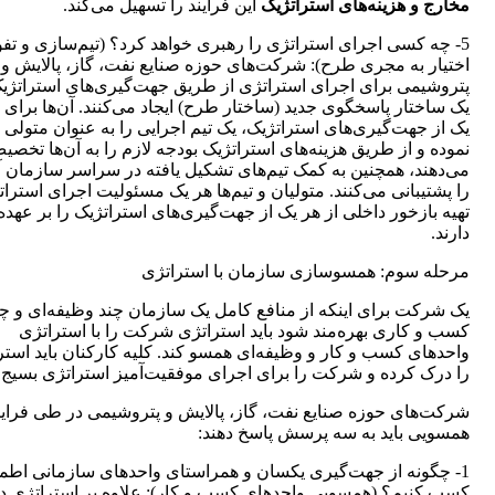
مخارج و هزینه‌های استراتژیک
این فرایند را تسهیل می‌کند.
5- چه کسی اجرای استراتژی را رهبری خواهد کرد؟ (تیم‌سازی و ت
اختیار به مجری طرح): شرکت‌های حوزه صنایع نفت، گاز، پالایش و
پتروشیمی برای اجرای استراتژی از طریق جهت‌گیری‌های استراتژی
یک ساختار پاسخگوی جدید (ساختار طرح) ایجاد می‌کنند. آن‌ها برای 
یک از جهت‌گیری‌های استراتژیک، یک تیم اجرایی را به عنوان متولی ت
نموده و از طریق هزینه‌های استراتژیک بودجه لازم را به آن‌ها تخصی
می‌دهند، همچنین به کمک تیم‌های تشکیل یافته در سراسر سازمان آن
را پشتیبانی می‌کنند. متولیان و تیم‌ها هر یک مسئولیت اجرای استرا
تهیه بازخور داخلی از هر یک از جهت‌گیری‌های استراتژیک را بر عهده
دارند.
مرحله سوم: همسوسازی سازمان با استراتژی
یک شرکت برای اینکه از منافع کامل یک سازمان چند وظیفه‌ای و چن
کسب و کاری بهره‌مند شود باید استراتژی شرکت را با استراتژی
واحدهای کسب و کار و وظیفه‌ای همسو کند. کلیه کارکنان باید استر
را درک کرده و شرکت را برای اجرای موفقیت‌آمیز استراتژی بسیج ک
شرکت‌های حوزه صنایع نفت، گاز، پالایش و پتروشیمی در طی فراین
همسویی باید به سه پرسش پاسخ دهند:
1- چگونه از جهت‌گیری یکسان و همراستای واحدهای سازمانی اطمی
کسب کنیم؟ (همسویی واحدهای کسب و کار): علاوه بر استراتژی د