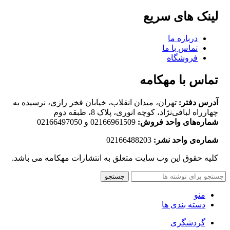
لینک های سریع
درباره ما
تماس با ما
فروشگاه
تماس با مهکامه
آدرس دفتر:
تهران، میدان انقلاب، خیابان فخر رازی، نرسیده به
چهارراه لبافی‌نژاد، کوچه انوری، پلاک 8، طبقه دوم
شماره‌های واحد فروش:
02166961509 و 02166497050
شماره‌‌ی واحد نشر:
02166488203
کلیه حقوق این وب سایت متعلق به انتشارات مهکامه می باشد.
جستجو
منو
دسته بندی ها
گردشگری