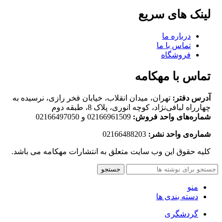
لینک های سریع
درباره ما
تماس با ما
فروشگاه
تماس با مهکامه
آدرس دفتر:
تهران، میدان انقلاب، خیابان فخر رازی، نرسیده به
چهارراه لبافی‌نژاد، کوچه انوری، پلاک 8، طبقه دوم
شماره‌های واحد فروش:
02166961509 و 02166497050
شماره‌‌ی واحد نشر:
02166488203
کلیه حقوق این وب سایت متعلق به انتشارات مهکامه می باشد.
جستجو
منو
دسته بندی ها
گردشگری