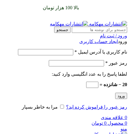
سفارشات خود را برای
بالا 100 هزار تومان
را با پیک رایگان تجربه
کنید
جستجو
ورود / ثبت نام
ورود
ایجاد حساب کاربری
نام کاربری یا آدرس ایمیل
*
رمز عبور
*
لطفا پاسخ را به عدد انگلیسی وارد کنید:
20 − شانزده =
ورود
رمز عبور را فراموش کرده اید؟
مرا به خاطر بسپار
0
علاقه مندی
0
محصول
0
تومان
منو