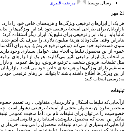
ارسال توسط
مرضیه قنبری
21
مهر
هر یک از ابزارهای ترفیعی ویژگی‌ها و هزینه‌های خاص خود را دارد.
بازاریابان برای طراحی آمیختۀ ترفیعی خود باید این ویژگی‌ها را بدانند
غالباً باید از یک ابزار ترفیعی برای تبلیغ یک ابزار دیگر استفاده کرد؛
بنابراین وقتی مک‌دونالد هزینۀ میلیون دلاری را صرف یک آیتم جدید 
منوی فست‌فود خود می‌کند (نوعی ترفیع فروش)، باید برای آگاه‌سا
عموم از این محصول تبلیغات انجام دهد. عوامل بسیاری وجود دارند 
بر انتخاب یک ابزار ترفیعی تأثیر می‌گذارند. هر یک از ابزارهای ترفیع
مثل تبلیغات، فروش شخصی، ترفیع فروش، روابط عمومی و بازاری
مستقیم دارای ویژگی‌ها و هزینه‌های خاص خود می‌باشند. بازاریابان ب
از این ویژگی‌ها اطلاع داشته باشند تا بتوانند ابزارهای ترفیعی خود را
به‌درستی انتخاب کنند.
تبلیغات
ازآنجایی‌که تبلیغات اشکال و کاربردهای متفاوتی دارد، تعمیم خصو
منحصربه‌فرد آن به‌عنوان بخشی از آمیختۀ ترفیعی دشوار است. چند
خصوصیت را می‌توان برای تبلیغات نام برد؛ اما ماهیت عمومی تبلی
بیانگر این است که محصول تبلیغ‌شده استاندارد و قانونی است.
ازآنجایی‌که بسیاری از مردم تبلیغات محصول را می‌بینند، خریداران
می‌دانند که درصورت خرید محصول تبلیغ‌شده، این محصول مورد پ