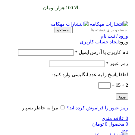
سفارشات خود را برای
بالا 100 هزار تومان
را با پیک رایگان تجربه
کنید
جستجو
ورود / ثبت نام
ورود
ایجاد حساب کاربری
نام کاربری یا آدرس ایمیل
*
رمز عبور
*
لطفا پاسخ را به عدد انگلیسی وارد کنید:
2 + 15 =
ورود
رمز عبور را فراموش کرده اید؟
مرا به خاطر بسپار
0
علاقه مندی
0
محصول
0
تومان
منو