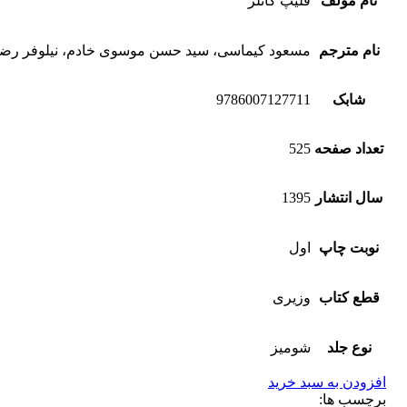
نام مولف
فلیپ کاتلر
نام مترجم
مسعود کیماسی، سید حسن موسوی خادم، نیلوفر رضا
شابک
9786007127711
تعداد صفحه
525
سال انتشار
1395
نوبت چاپ
اول
قطع کتاب
وزیری
نوع جلد
شومیز
افزودن به سبد خرید
برچسب ها: