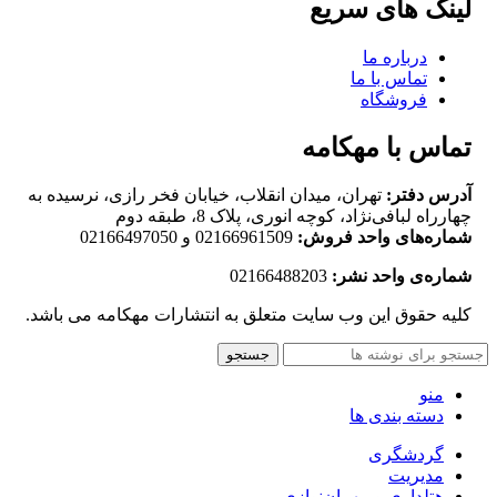
لینک های سریع
درباره ما
تماس با ما
فروشگاه
تماس با مهکامه
آدرس دفتر:
تهران، میدان انقلاب، خیابان فخر رازی، نرسیده به
چهارراه لبافی‌نژاد، کوچه انوری، پلاک 8، طبقه دوم
شماره‌های واحد فروش:
02166961509 و 02166497050
شماره‌‌ی واحد نشر:
02166488203
کلیه حقوق این وب سایت متعلق به انتشارات مهکامه می باشد.
جستجو
منو
دسته بندی ها
گردشگری
مدیریت
هتلداری و مهمان‌نوازی