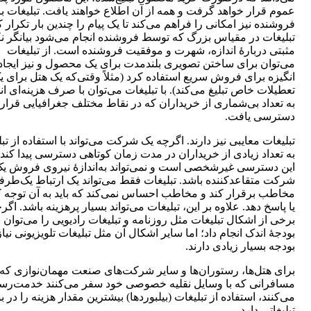
عموم قرار خواهد گرفت و همه از آن اطلاع خواهند یافت. تبلیغات ب
فروشنده نیز امکانی را فراهم می‌کند تا یک پیام را چندین بار تکرار ک
تبلیغات در مقیاس بزرگ که توسط فروشنده انجام می‌شود بیانگر ن
مثبتی دربارۀ اندازه، شهرت و موفقیت فروشنده است. از تبلیغات
می‌توان برای ساختن تصویری بلندمدت برای یک محصول و نیز ایجاد
انگیزه برای فروش سریع استفاده کرد (مثلاً وقتی‌که یک هتل برای ی
تعطیلات خاص تبلیغ می‌کند). با تبلیغات می‌توان با صرف هزینه‌ای ا
به تعداد بی‌شماری از خریداران که در نقاط مختلف جغرافیایی قرار 
دسترسی یافت.
تبلیغات معایبی نیز دارند. اگرچه یک شرکت می‌تواند با استفاده از تب
به تعداد زیادی از خریداران در مدت زمان کوتاهی دسترسی پیدا کند؛ 
این دسترسی غیرشخصی است و نمی‌تواند به‌اندازۀ نیروی فروش ی
شرکت متقاعدکننده باشد. تبلیغات فقط می‌تواند یک ارتباط یک‌طرفه
مخاطب برقرار کند و مخاطب احساس نمی‌کند که باید به آن توجه 
یا پاسخ دهد. علاوه بر این، تبلیغات می‌تواند بسیار پرهزینه باشد. اگر
برخی از اشکال تبلیغات مثل روزنامه و تبلیغات رادیویی را می‌توان ب
بودجۀ اندک انجام داد؛ اما سایر اشکال آن مثل تبلیغات تلویزیونی نیاز
بودجه بسیار زیادی دارند.
برای هتل‌ها، رستوران‌ها و سایر شرکت‌های صنعت مهمان‌نوازی که 
مسافرانی که با وسایل نقلیه خصوصی خود سفر می‌کنند خدمت‌رس
می‌کنند، استفاده از تبلیغات (بیلبوردها) بیشترین مقدار هزینه را در ب
تبلیغاتی دارد.