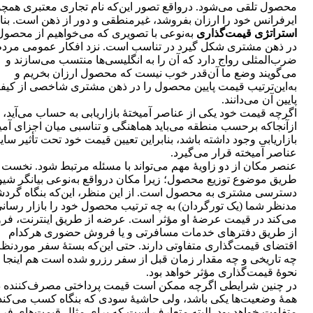
محصول تلقی می‌شود. درواقع تصور این‌که نام تجاری معتبری همچ
ایرفرانس خود را ارزان بفروشد، غیرمنطقی و دور از ذهن است. بناب
استراتژی قیمت‌گذاری
به‌نوعی با تصویری که می‌خواهیم از محصول‌
در ذهن مشتری شکل گیرد در تناسب است. نزد افکار عمومی مردم
ضرب‌المثلی رواج دارد که آن را به انگلیسی‌ها منتسب می‌سازند و
می‌گویند وضع ما آن‌قدر خوب نیست که محصول ارزان بخریم و
به‌این‌ترتیب قیمت پایین محصول را در ذهن مشتری شاخصی از کیف
پایین آن می‌دانند.
اگرچه قیمت خود یکی از عناصر آمیختۀ بازاریابی به حساب می‌آید، ا
ازآنجاکه برحسب منطقه می‌باید هماهنگی و تناسبی میان اجزای آمی
بازاریابی وجود داشته باشد، بنابراین تعیین قیمت خود تحت تأثیر سای
عناصر آمیخته قرار می‌گیرد.
عنصر مکان از دو زاویۀ مهم می‌تواند با مسئله مرتبط شود. نخست ا
طریق موضوع توزیع محصول؛ زیرا مکان درواقع به‌نوعی بیانگر شیو
دسترسی مشتری به محصول است. از این منظر، این‌که بنگاه گرد
مدنظر شما (یک تورگردان) به چه ترتیب محصول خود را بازار رسان
می‌کند در قیمت عرضۀ او مؤثر است. عرضه از طریق اینترنت، ف
از طریق دفترهای خدمات مسافرتی و یا فروش حضوری هرکدام
اقتضای قیمت‌گذاری متفاوتی دارند. حتی این‌که بستۀ سفر موردنظر
چه تاریخی و چه مقدار زمان قبل از سفر رزرو شده است هم اینجا 
نحوۀ قیمت‌گذاری مؤثر خواهد بود.
در چنین شرایطی اگرچه ممکن است قیمت پرداختی مصرف‌کننده د
همۀ وضعیت‌ها یکی باشد، ولی حاشیۀ سودی که بنگاه کسب می‌کند
متفاوت خواهد بود. البته متعارف است که برای مثال قیمت‌های ف