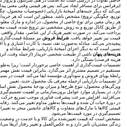
حاصل تفاوت در ارزشی است که اقامت در هتل شرایتون و پرواز با
ایرفرانس برای مسافر ایجاد می‌کند. پس هر قیمتی وقتی معنی پیدا
می‌کند که دیگر جنبه‌های آمیختۀ بازاریابی (خصوصیات محصول، چگ
توزیع، چگونگی ترویج) مشخص باشد. منظور این است که هر خریدار
هر زمان معین برای نوع خاصی از محصول، در اندازه و مارک معلوم
از طریق کانال توزیع و به روش مشخصی نیز ترویج شده، قیمت مع
پرداخت می‌کند. در صورت تغییر هریک از این عناصر، مقدار واقعی
قیمت نیز تغییر خواهد یافت.
شرایط فروش
نیز مسئلۀ قیمت‌گذاری 
پیچیده‌تر می‌کند. مبادله به‌صورت نقد، نسیه، با کارت اعتباری و یا 
نسبی است که به دیگر اجزای آمیختۀ بازاریابی، شرایط مبادله و
هزینه‌های پنهان
ناشی از طبیعت شخصی خریدار (ازجمله وقت، انرژ
هزینه فرصت) بستگی دارد.
تصمیمات قیمت‌گذاری از اهمیت خاصی برخوردار است؛ زیرا به‌طور
مستقیم در تصمیم مشتری اثر می‌‌گذارد. بنابراین قیمت نقش مهمی
رابطۀ پویای فروش و سودآوری مؤسسه ایفا می‌کند. قیمت در بسی
از تصمیمات بازاریابی ازجمله معرفی یک محصول جدید، تعیین
ویژگی‌های محصول، تنوع طرح‌ها و میزان بودجۀ محصول نقش اس
دارد. در بسیاری موارد عوامل برون‌سازمانی بر اهمیت تصمیم‌گیری
می‌افزایند. افزایش سرعت پیشرفت فناوری موجب تسریع حرکت کا
در دورۀ حیات آن شده و قیمت‌ها به‌طور مداوم تغییر می‌کنند. رقاب
قیمتی کالاها با مارک‌های متفاوت و کالاهای جانشین منجر به تغییرا
تصمیم‌گیری در مورد قیمت‌ها می‌شود.
مشخص است که قیمت تعیین‌شده برای کالا و یا خدمت در وضعیت
زندگی مشتریان تأثیر دارد ‌و به عکس‌العمل و تغییر رفتار آن‌ها می‌ان