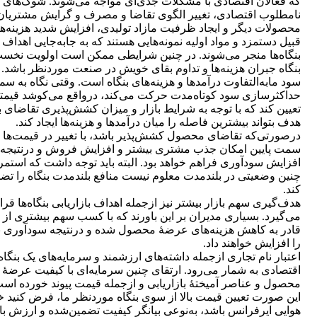
که فعالان اقتصادی با مشکلات جدی‌ای مواجه می‌شوند. شوک‌های
نامطلوب اقتصادی، تغییر الگوی تقاضا و مصرف و گرایش مشتریان 
محصولات دیگر و ایجاد ظرفیت مازاد تولیدی، افزایش شدید هزینه‌ها
قبیل دستمزد و مواد اولیه نمونه‌هایی هستند که به جابه‌جایی اهداف
بنگاه‌ها منجر می‌شوند. در چنین شرایطی ممکن است اولویت نخس
بنگاه جبران هزینه‌ها و تداوم بقای خویش در صنعت موردنظر باشد.
سود مابه‌التفاوت درآمدها و هزینه‌های بنگاه است. وقتی نگاه به س
حداکثرسازی سود کوتاه‌مدت حرکت می‌کند، درواقع می‌کوشد قیمتی
تعیین کند که با توجه به شرایط بازار و میزان کشش‌پذیری تقاضای با
هدف بتواند بیشترین فاصله را میان درآمدها و هزینه‌ها ایجاد کند.
درصورتی‌که تقاضای محصول کشش‌پذیر باشد، با تغییر در قیمت‌ها ب
سمت پایین امکان جذب مشتری بیشتر و افزایش فروش و درنتیجه
افزایش سودآوری فراهم خواهد بود. البته باید توجه داشت که استمر
چنین وضعیتی در بلندمدت معلوم نیست منافع بلندمدت بنگاه را تض
کند.
هدف‌گیری سهم بازار بیشتر نیز ازجمله اهداف بازاریابی بنگاه‌ها قرا
می‌گیرد. بسیاری مدیران بر این باورند که با کسب سهم بیشتری از ب
قادر به کاهش هزینه‌های عرضۀ محصول شده و درنتیجه سودآوری ب
را افزایش خواهند داد.
اعتبار نام تجاری ازجمله داشته‌های ارزشمند و سرمایه‌های یک بنگاه
اقتصادی به شمار می‌رود. ارتقای چنین سرمایه‌ای با کیفیت عرضۀ
محصول و عناصر آمیختۀ بازاریابی و ازجمله قیمت پیوند خورده است
این صورت ‌تعیین قیمت بالا از سوی بنگاه موردنظر ما، فرض کنید 
هوایی ایرفرانس باشد، به‌نوعی بیانگر کیفیت تضمین‌شده و ارزش با