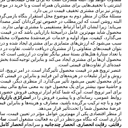
اینترنتی با تخفیف‌هایی برای مشتریان همراه است و یا خرید در مو
زودتر نیز برای مشتری تخفیف قیمت در پی دارد.
مسئلۀ مکان از منظر دوم به موضوع محل استقرار بنگاه بازمی‌گردد
البته روشن است که این مطلب در خصوص تورگردانان کمتر مصدا
می‌یابد؛ زیرا ایشان الزاماً ارتباط مستقیمی با مشتری نهایی ندارند.
محصول شاید مهم‌ترین عامل درآمیختۀ بازاریابی باشد که در قیمت ت
می‌گذارد، کیفیت، مواد اولیه و خدمات عرضه‌شدۀ محصولات مختل
سبب می‌شود که ارزش‌های متمایزی برای مشتری ایجاد شده و درن
بتوان قیمت‌های متفاوتی را از مشتریان دریافت داشت. تفاوت در د
یا تعداد ستارۀ هتل‌های بستۀ سفر بیانگر تفاوت در ارزشی است که
محصول آن‌ها برای مشتری ایجاد می‌کند و بنابراین توجیه‌کنندۀ بخش
عمده‌ای از تفاوت‌های قیمتی است.
عنصر ترویج هم در قیمت محصول تأثیرگذار است. در امر ترویج، ان
روش و ابزار تبلیغات در هزینه‌های این فرایند و بنابراین در قیمتی که
برای محصول تعیین می‌شود تأثیر می‌گذارد. از منظری دیگر، قیمت با
و حاشیۀ سود بیشتر برای یک محصول خود به معنی منابع مالی بیشت
برای امر ترویج است. این‌که شما کدام ابزار ترویجی فروش حضوری
روابط عمومی، رسانه‌ای و یا پیشبرد فروش را در
استراتژی بازاریاب
خود و با چه ترکیب برگزیده باشید، مصارف و هزینه‌ها و بنابراین قی
عرضۀ محصول شما را تحت‌تأثیر قرار می‌دهد.
از منظر اقتصادی یکی از مهم‌ترین عوامل مؤثر در تعیین قیمت، ساخ
بازاری است که بنگاه موردنظر در آن به فعالیت مشغول است.
ساخ
رقابتی
،
رقابت انحصاری
،
انحصار چندجانبه
و سرانجام
انحصار کامل