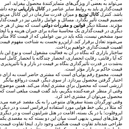
می‌تواند به بعضی از ویژگی‌های متمایزکنندۀ محصول بیفزاید. امر
قیمت‌گذاری باید به روابط سایر عناصر در
کانال بازاریابی
توجه داشت
باشد. کنترل
کانال توزیع
و میزان قدرت سازمان در این کانال می‌توا
تصمیم قیمت تأثیر بگذارد. مسائل و عوامل رقابتی نیز در قیمت‌گذا
مؤثرند. مسئلۀ دیگر
قوانین و مقررات دولتی
است که بیش از هر جن
دیگری در قیمت‌گذاری یک محاسبۀ ساده برای جبران هزینه‌ و یا ایجا
سود مشخص نیست، بلکه باید در بین عواملی که از قیمت کالا متأثر
می‌شوند تعادل برقرار کند. ازاین‌رو نخست به شناخت مفهوم قیمت
اهمیت قیمت‌گذاری خواهیم پرداخت.
ساختار بازاری که بنگاه در آن به فعالیت مشغول است و نوع این باز
که آیا رقابتی، رقابت انحصاری، انحصار چندگانه یا انحصار کامل است
به‌شدت در قدرت تأثیرگذاری بنگاه بر قیمت در بازار و یا تأثیرپذیری 
قیمت حاکم بر بازار مؤثر است.
قیمت، مجموع رقم پولی‌ای است که مشتری حاضر است به ازای د
اختیار گرفتن محصول بپردازد. از سوی دیگر، قیمت درواقع بیانگر
ارزشی است که محصول برای مشتری ایجاد می‌کند. همین موضوع 
وقتی از منظر عرضه‌کننده بنگریم، باید گفت قیمت مبلغی است که 
محصول می‌توان از مشتری اخذ کرد.
وقتی تورگردان بستۀ سفرهای متنوعی را به یک مقصد عرضه می‌دا
که مثلاً در یکی خط هوایی مورد استفاده ایرفرانس است و در دیگر
ایروفلوت؛ یا در یک بسته، اقامت در هتل شرایتون است و در دیگری
از هتل‌های ایبیس، بدیهی است میان این دو بسته که به مقصدی یک
طراحی شده‌اند تفاوت قیمت هنگفتی وجود دارد. اینجا تفاوت قیمت