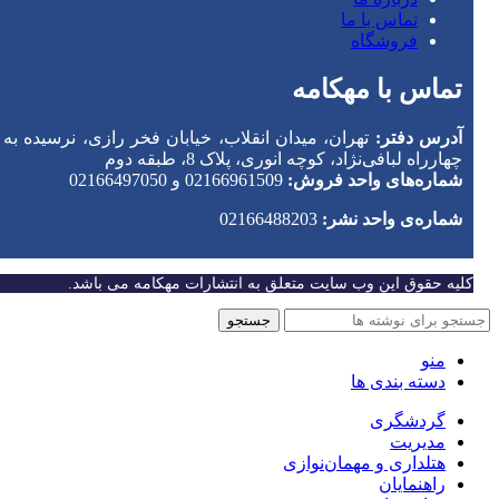
تماس با ما
فروشگاه
تماس با مهکامه
آدرس دفتر:
تهران، میدان انقلاب، خیابان فخر رازی، نرسیده به
چهارراه لبافی‌نژاد، کوچه انوری، پلاک 8، طبقه دوم
شماره‌های واحد فروش:
02166961509 و 02166497050
شماره‌‌ی واحد نشر:
02166488203
کلیه حقوق این وب سایت متعلق به انتشارات مهکامه می باشد.
جستجو
منو
دسته بندی ها
گردشگری
مدیریت
هتلداری و مهمان‌نوازی
راهنمایان