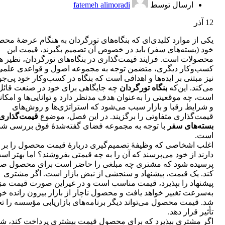
ارسال توسط
fatemeh alimoradi
12
آذر
یکی از موارد کلیدی‌ای که بنگاه‌های تورگردان به هنگام عرضۀ مح
خود (بسته‌های سفر) باید در خصوص آن تصمیم بگیرند، قیمت این
محصولات است. فرایند قیمت‌گذاری در بنگاه‌های تورگردان، نظیر ه
کسب‌وکار دیگری، متضمن توجه به مجموعه اصول و قواعدی علمی
نیز مبتنی بر ایده‌ها و اهدافی است که بنگاه در کسب‌وکار خود پی‌ج
می‌کند. این‌که
بنگاه تورگردان
چه جایگاهی برای خود در صنعت قائل
است، چه موقعیتی را به‌عنوان هدف مدنظر دارد و توانایی‌ها و امکان
و شرایط رقبا و بازار سبب می‌شود که استراتژی‌ها و روش‌های
قیمت‌گذاری متفاوتی را برگزیند. در این فصل، موضوع
قیمت‌گذاری
بسته‌های سفر
با توجه به مجموعه فضای گفته‌شدۀ فوق بررسی شد
است.
اغلب اشخاصی که وظیفۀ تصمیم‌گیری دربارۀ قیمت محصول را بر 
دارند از خود می‌پرسند که آن را به چه قیمتی بفروشند؟ اما بهتر اس
پرسیده شود که مشتری چه مبلغی را حاضر است برای محصول 
کند. یک قیمت، پیشنهاد و سنجشی از نبض بازار است. اگر مشتری
پیشنهاد را بپذیرد، قیمت مناسب است و در غیراین صورت قیمت مز
به‌سرعت تغییر خواهد یافت و محصول ناچار از بازار بیرون رانده خو
شد. قیمت محصول می‌تواند دیگر برنامه‌های بازاریابی مؤسسه را 
تأثیر قرار دهد.
اگر مشتری بپذیرد که برای محصول قیمت بیشتری پرداخت کند، 