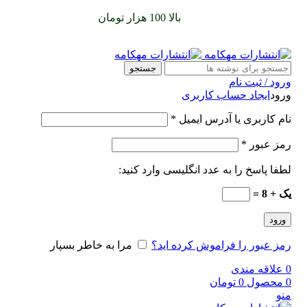
سفارشات خود را برای
بالا 100 هزار تومان
را با پیک رایگان تجربه
کنید
جستجو
ورود / ثبت نام
ورود
ایجاد حساب کاربری
نام کاربری یا آدرس ایمیل
*
رمز عبور
*
لطفا پاسخ را به عدد انگلیسی وارد کنید:
یک + 8 =
ورود
رمز عبور را فراموش کرده اید؟
مرا به خاطر بسپار
0
علاقه مندی
0
محصول
0
تومان
منو