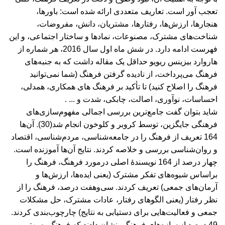
تعجب آور است. تعاریف متعددی ارائه شده است: باورها،
هنجارها، ارزش‌ها، رفتارها، مشتریان، دانش، مفروضات،
شناخت‌های مشترک، مصنوعات، نمادها و ساختار اجتماعی، و این
فهرست ادامه دارد. در شش ماه اول سال 2016، هر شماره از
هاروارد بیزینس ریویو حداقل یک مقاله داشت که به جنبه‌های
فرهنگ می‌پرداخت، از نادیده گرفتن فرهنگ (شما نمی‌توانید
فرهنگ را اصلاح کنید) تا تأکید بر فرهنگ های همکاری، همدلی،
احساسات، نوآوری، اصالت، چابکی، شدت و ... .
شاید بتوان گفت جامع‌ترین بررسی اجمالی مفهوم‌سازی‌های
فرهنگی جایگزین، توسط کروبر و کلوخون انجام شد(30). آن‌ها
164 تعریف از فرهنگ را در جامعه‌شناسی، مردم‌شناسی، اقتصاد
و روان‌شناسی بررسی و خلاصه کردند. نتایج آن‌ها آموزنده است.
چهار درصد از 164 نویسندۀ اصلی درمورد فرهنگ، فرهنگ را
براساس شیوه‌های تفکر مشترک (یعنی ایده‌ها، ارزش‌ها و
آرمان‌های جمعی) تعریف کردند. سی‌و‌هفت درصد، فرهنگ را از
نظر رفتار (یعنی الگوهای رفتار، عادات مشترک، حل مشکلات
جمعی و فعالیت‌هایی برای دستیابی به نتایج) چارچوب‌بندی کردند.
49 درصد از سازه‌های فرهنگی نشان دادند که فرهنگ به بهترین