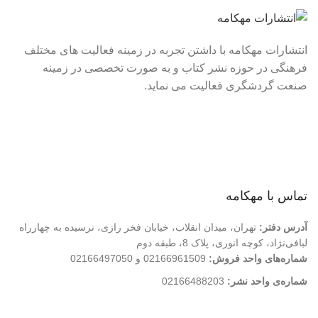
انتشارات مهکامه با داشتن تجربه در زمینه فعالیت های مختلف
فرهنگی در حوزه نشر کتاب و به صورت تخصصی در زمینه
صنعت گردشگری فعالیت می نماید.
لینک های سریع
درباره ما
تماس با ما
فروشگاه
تماس با مهکامه
آدرس دفتر:
تهران، میدان انقلاب، خیابان فخر رازی، نرسیده به چهارراه
لبافی‌نژاد، کوچه انوری، پلاک 8، طبقه دوم
شماره‌های واحد فروش:
02166961509 و 02166497050
شماره‌‌ی واحد نشر:
02166488203
کلیه حقوق این وب سایت متعلق به انتشارات مهکامه می باشد.