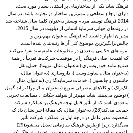
فرهنگ شاید یکی از ساختارهای پر استناد، بسیار مورد بحث،
دارای ارجاع سطحی و مهم‌ترین ساختار در تجارت باشد. در سال
2014 فرهنگ توسط مریام وبستر به‌عنوان کلمۀ سال شناخته شد.
در روندهای جهانی سرمایۀ انسانی از دیلویت در سال 2015،
مدیران اظهار داشتند که فرهنگ به‌عنوان مهم‌ترین و
چالش‌برانگیزترین موضوع کلی آن‌ها رتبه‌بندی شده است.
نمونه‌های حکایتی متعددی در مطبوعات عامه‌پسند نفوذ می‌کنند
که اهمیت اصلی فرهنگ را در موفقیت شرکت‌ها تقریباً در همۀ
صنایع مانند خودروسازی (به‌عنوان مثال، تویوتا)، حمل‌و‌نقل
(به‌عنوان مثال، ساوث‌وست )، داروسازی (به‌عنوان مثال،
جانسون و جانسون )، خدمات سرمایه‌گذاری (به‌عنوان مثال،
بلک‌راک ) و کالاهای مصرفی سریع (به‌عنوان مثال،پراکتر اند گمبل
) توضیح می‌دهند. شاید مهم‌تر از شواهد حکایتی، مطالعات تجربی
متعددی باشد که از تأثیر قابل توجه فرهنگ بر عملکرد شرکت
حمایت می‌کند(28). به‌عنوان مثال، یک مقالۀ اخیر نشان داد که
شخصیت مدیرعامل در درجه اول بر عملکرد شرکت تأثیر
می‌گذارد، زیرا از‌طریق فرهنگ سازمانی تعدیل می‌شود(29).
با توجه به اهمیت آن، نبود وضوح و دقت در تعریف فرهنگ، کمی