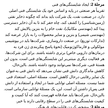
مرحلۀ 2:
ایجاد شایستگی‌های فنی
تقریباً هر صنعتی در پایه و اساس خود یک شایستگی فنی اصلی
دارد. در صنعت نفت، یک شرکت باید بداند که چگونه ذخایر نفتی
(زمین‌شناسی) را کشف کند، چاه حفر کند تا به آن ذخایر دسترسی
پیدا کند (مهندسی مکانیک)، نفت خام را به بنزین پالایش کند
(مهندسی شیمی) و بنزین و سایر محصولات را به بازار عرضه کند
(تدارکات توزیع). در صنعت داروسازی، شرکت‌ها باید در بیوشیمی
مولکولی و فارماکوژنومیک (نحوۀ پاسخ پیکربندی ژن فرد به
درمان‌های دارویی خاص) برتری داشته باشند. برای این شرکت‌ها،
هر فعالیت دیگری مبتنی‌بر این شایستگی‌های فنی است. بدون این
هستۀ فنی، شرکت‌ها نمی‌توانند وجود داشته باشند. با‌این‌حال،
کاهش ماندگاری دانش فنی نشان می‌دهد که دانش فنی به‌عنوان
یک تمایز رقابتی در‌حال کاهش است. مسئلۀ اصلی، استعداد فنی
شما نیست. مسئله اصلی توانایی شما در ایجاد و استفاده از دانش
فنی پس‌از داشتن آن است. این، یک مسئلۀ توانایی سازمانی است.
بااین‌حال، شرکت‌ها باید صادقانه فهرست کنند که آیا کمیت و
کیفیت شایستگی‌های فنی را در سطح رقابتی دارند یا خیر.
مرحلۀ 3:
مشخص‌کردن قابلیت‌های فرهنگی