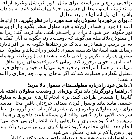
تهاجمی و توهین‌آمیز است؛ برای ‌مثال، کور، کر، شَل و غیره. از لغات
مانند نابینا، ناشنوا، معلول جسمی و حرکتی استفاده کنید. به یاد داش
باشید آنان اول انسان‌اند و بعد معلول؛
2.
برای برخورد با معلولان باید سه مورد را در نظر بگیرید:
ادب؛ 3) خِرَد. راهنما در این‌که با فرد معلول سخن بگوید و از او بپر
تور چگونه اجرا شود تا برای او راحت‌تر باشد، نباید تردید کند؛ زیرا ب
از معلولان بلافاصله می‌گویند که دوست دارند چگونه به آنان کمک ش
به این ترتیب راهنما درمی‌یابد که در رخدادها چگونه به این افراد یار
رساند. همه انسان‌ها شایسته سفری دلپذیر و راحت‌اند و معلولان نیز 
سفری همراه با تکریم و راحتی داشته باشند (ادب) و وظیفه راهنم
که با آنان به‌خوبی برخورد کند. زمانی که موقعیت‌های ویژه اتفاق
می‌افتند، راهنما با مراجعه به خرد خود می‌تواند، خود را به‌جای فرد
معلول بگذارد و قضاوت کند که اگر به‌جای او بود، چه رفتاری را انتظ
داشت؛
3.
دانش خود را درباره معلولیت‌های معمول بالا ببرید؛
4.
راهنما و تورگردان باید درک ویژه‌ای از وضعیت معلولان داشته با
گام‌ها را آهسته‌تر طراحی کنند. برای انجام کارهای مربوط به معلول
جسمی مانند پیاده و سوار کردن صندلی چرخ‌دار، یافتن محل مناس
برای تردد معلولان و غیره زمان بیشتری لازم است و گروه نیز انتظا
سرعت بالایی ندارد. گاهی اوقات این مسئله باعث دلخوری راهنما
می‌شود که گروه بسیاری از کارهایی را که انتظار آن می‌رفت نمی‌تو
انجام دهد. القای عجله به گروه نه‌تنها کاری از پیش نمی‌برد بلکه باع
بین رفتن یا کم‌اثر شدن عملکرد می‌شود؛
5.
راهنما باید بدون هیچ پیش‌زمینه‌ای با تور برخورد کند
و کاملاً