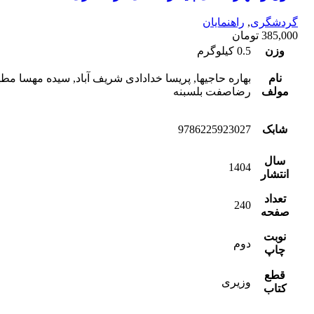
گردشگری
,
راهنمایان
385,000
تومان
وزن
0.5 کیلوگرم
نام
بهاره حاجیها, پریسا خدادادی شریف آباد, سیده مهسا مطه
مولف
رضاصفت بلسبنه
شابک
9786225923027
سال
1404
انتشار
تعداد
240
صفحه
نوبت
دوم
چاپ
قطع
وزیری
کتاب