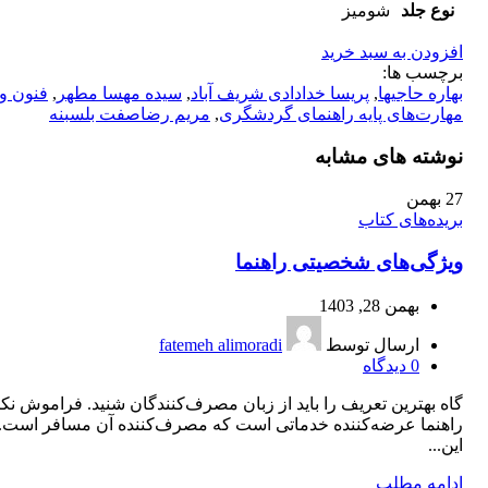
نوع جلد
شومیز
افزودن به سبد خرید
برچسب ها:
بهاره حاجیها
,
پریسا خدادادی شریف آباد
,
سیده مهسا مطهر
,
فنون و
مهارت‌های پایه راهنمای گردشگری
,
مریم رضاصفت بلسبنه
نوشته های مشابه
27
بهمن
بریده‌های کتاب
ویژگی‌های شخصیتی راهنما‌
بهمن 28, 1403
ارسال توسط
fatemeh alimoradi
0
دیدگاه
گاه بهترین تعریف را باید از زبان مصرف‌كنندگان شنید. فراموش نكن
راهنما عرضه‌كننده خدماتی است كه مصرف‌كننده آن مسافر است.
این...
ادامه مطلب