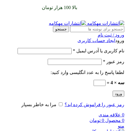
سفارشات خود را برای
بالا 100 هزار تومان
را با پیک رایگان تجربه
کنید
جستجو
ورود / ثبت نام
ورود
ایجاد حساب کاربری
نام کاربری یا آدرس ایمیل
*
رمز عبور
*
لطفا پاسخ را به عدد انگلیسی وارد کنید:
سه × 4 =
ورود
رمز عبور را فراموش کرده اید؟
مرا به خاطر بسپار
0
علاقه مندی
0
محصول
0
تومان
منو