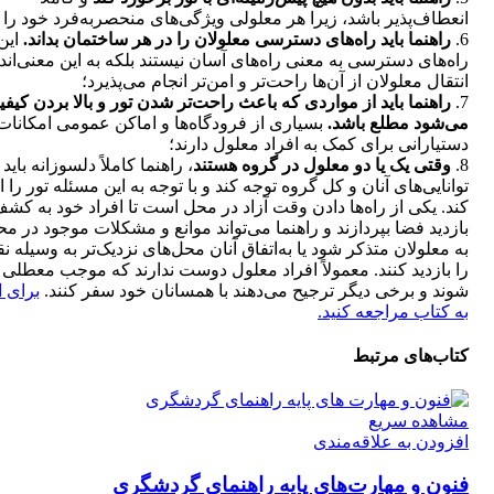
انعطاف‌پذیر باشد، زیرا هر معلولی ویژگی‌های منحصربه‌فرد خود را د
6.
راهنما باید راه‌های دسترسی معلولان را در هر ساختمان بداند.
این
راه‌های دسترسی به معنی راه‌های آسان نیستند بلکه به این معنی‌اند
انتقال معلولان از آن‌ها راحت‌تر و امن‌تر انجام می‌پذیرد؛
7.
راهنما باید از مواردی که باعث راحت‌تر شدن تور و بالا بردن کیف
می‌شود مطلع باشد.
بسیاری از فرودگاه‌ها و اماکن عمومی امکانات 
دستیارانی برای کمک به افراد معلول دارند؛
8.
وقتی یک یا دو معلول در گروه هستند
، راهنما کاملاً دلسوزانه باید 
توانایی‌های آنان و کل گروه توجه کند و با توجه به این مسئله تور را ا
کند. یکی از راه‌ها دادن وقت آزاد در محل است تا افراد خود به کش
بازدید فضا بپردازند و راهنما می‌تواند موانع و مشکلات موجود در مح
به معلولان متذکر شود یا به‌اتفاق آنان محل‌های نزدیک‌تر به‌ وسیله نق
را بازدید کنند. معمولاً افراد معلول دوست ندارند که موجب معطلی
شوند و برخی دیگر ترجیح می‌دهند با همسانان خود سفر کنند.
برای ا
به کتاب مراجعه کنید.
کتاب‌های مرتبط
مشاهده سریع
افزودن به علاقه‌مندی
فنون و مهارت‌های پایه راهنمای گردشگری