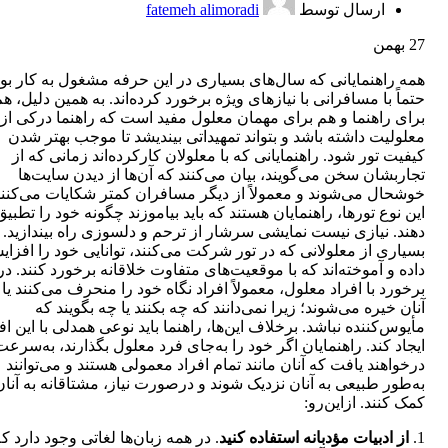
ارسال توسط
fatemeh alimoradi
27
بهمن
همه راهنمایانی که سال‌های بسیاری در این حرفه مشغول به کار بوده
حتماً با مسافرانی با نیازهای ویژه برخورد کرده‌اند. به همین دلیل، ه
برای راهنما و هم برای مهمان معلول مفید است که راهنما درکی از
معلولیت داشته باشد و بتواند تمهیداتی بیندیشد تا موجب بهتر شدن
کیفیت تور شود. راهنمایانی که با معلولان کارکرده‌اند زمانی که از
تجاربشان سخن می‌گویند، بیان می‌کنند که آن‌ها از دیدن سایت‌ها
خوشحال می‌شوند و معمولاً از دیگر مسافران کمتر شکایات می‌کنند
این نوع تورها، راهنمایان هستند که باید بیاموزند چگونه خود را تطبیق
دهند. نیازی نیست نمایشی سرشار از ترحم و دلسوزی راه بیندازید.
بسیاری از معلولانی که در تور شرکت می‌کنند، توانایی خود را افزا
داده‌ و آموخته‌اند که با موقعیت‌های متفاوت خلاقانه برخورد کنند. در
برخورد با افراد معلول، معمولاً افراد نگاه خود را منحرف می‌کنند یا 
آنان خیره می‌شوند؛ زیرا نمی‌دانند که چه بکنند یا چه بگویند که
مأیوس‌کننده نباشد. برخلاف این‌ها، راهنما باید نوعی همدلی با این اف
ایجاد کند. راهنمایان اگر خود را به‌جای فرد معلول بگذارند، به‌سرعت
درخواهند یافت که آنان مانند تمام افراد معمولی هستند و می‌توانند
به‌طور طبیعی به آنان نزدیک شوند و درصورت نیاز، مشتاقانه به آنان
کمک کنند. ازاین‌رو:
1.
از ادبیات مؤدبانه استفاده کنید
. در همه زبان‌ها لغاتی وجود دارد ک