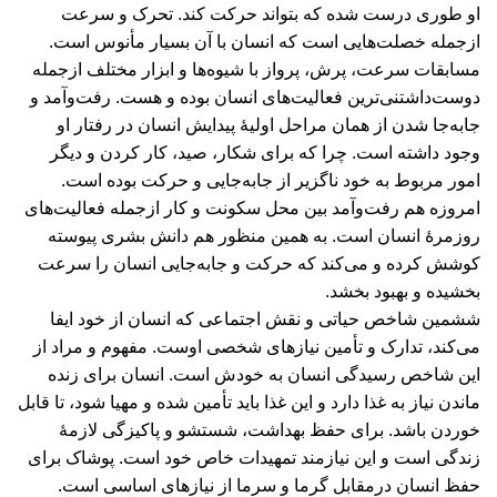
او طوری درست شده که بتواند حرکت کند. تحرک و سرعت
ازجمله خصلت‌هايی است که انسان با آن بسیار مأنوس است.
مسابقات سرعت، پرش، پرواز با شیوه‌ها و ابزار مختلف ازجمله
دوست‌داشتنی‌ترین فعالیت‌های انسان بوده و هست. رفت‌وآمد و
جابه‌جا شدن از همان مراحل اولیۀ پیدایش انسان در رفتار او
وجود داشته است. چرا که برای شکار، صید، کار كردن و دیگر
امور مربوط به خود ناگزیر از جابه‌جایی و حرکت بوده است.
امروزه هم رفت‌وآمد بین محل سکونت و کار ازجمله فعالیت‌های
روزمرۀ انسان است. به همین منظور هم دانش بشری پیوسته
کوشش کرده و می‌کند که حرکت و جابه‌جایی انسان را سرعت
بخشیده و بهبود بخشد.
ششمین شاخص حیاتی و نقش اجتماعی که انسان از خود ایفا
می‌کند، تدارک و تأمین نیازهای شخصی اوست. مفهوم و مراد از
این شاخص رسیدگی انسان به خودش است. انسان برای زنده
ماندن نیاز به غذا دارد و این غذا باید تأمین شده و مهیا شود، تا قابل
خوردن باشد. برای حفظ بهداشت، شستشو و پاکیزگی لازمۀ
زندگی است و این نیازمند تمهیدات خاص خود است. پوشاک برای
حفظ انسان درمقابل گرما و سرما از نیازهای اساسی است.