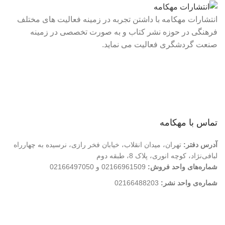
انتشارات مهکامه با داشتن تجربه در زمینه فعالیت های مختلف
فرهنگی در حوزه نشر کتاب و به صورت تخصصی در زمینه
صنعت گردشگری فعالیت می نماید.
لینک های سریع
درباره ما
تماس با ما
فروشگاه
تماس با مهکامه
آدرس دفتر:
تهران، میدان انقلاب، خیابان فخر رازی، نرسیده به چهارراه
لبافی‌نژاد، کوچه انوری، پلاک 8، طبقه دوم
شماره‌های واحد فروش:
02166961509 و 02166497050
شماره‌‌ی واحد نشر:
02166488203
کلیه حقوق این وب سایت متعلق به انتشارات مهکامه می باشد.