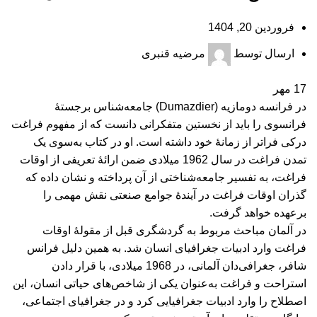
فروردین 20, 1404
ارسال توسط
مرضیه قنبری
17
مهر
در فرانسه دومازیه (Dumazdier) جامعه‌شناس برجستۀ
فرانسوی را باید از نخستین متفکرانی دانست که از مفهوم فراغت
دركی فراتر از زمانۀ خود داشته است. او در کتاب به‌سوی یک
تمدن فراغت در سال 1962 میلادی ضمن ارائۀ تعریفی از اوقات
فراغت، به تفسیر جامعه‌شناختی از آن پرداخته و نشان داده که
گذران اوقات فراغت در آیندۀ جوامع صنعتی نقش مهمی را
برعهده خواهد گرفت.
در آلمان مباحث مربوط به گردشگری قبل از مقولۀ اوقات
فراغت وارد ادبیات جغرافیای انسان شد. به همین دلیل فرانس
شافر، جغرافی‌دان آلمانی، در 1968 میلادی، با قرار دادن
استراحت و فراغت به‌عنوان یکی از شاخص‌های حیاتی انسان، این
اصطلاح را وارد ادبیات جغرافیایی کرد و در جغرافیای اجتماعی،