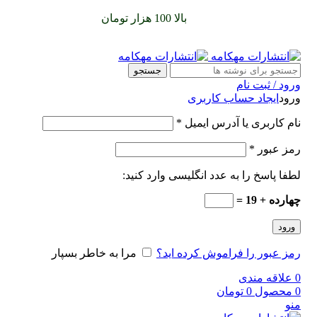
سفارشات خود را برای
بالا 100 هزار تومان
را با پیک رایگان تجربه
کنید
جستجو
ورود / ثبت نام
ورود
ایجاد حساب کاربری
نام کاربری یا آدرس ایمیل
*
رمز عبور
*
لطفا پاسخ را به عدد انگلیسی وارد کنید:
چهارده + 19 =
ورود
رمز عبور را فراموش کرده اید؟
مرا به خاطر بسپار
0
علاقه مندی
0
محصول
0
تومان
منو