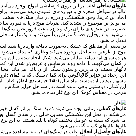
غارهای ساحلی
اغلب بر اثر نیروی فرسایشی امواج بوجود می‌آیند 
غالباً در سواحل صخره‌ای با دیواره‌های عمودی دیده می‌شوند. برای
ایجاد این غارها، وجود شکستگی و درزه در میان سنگ‌های سخت
می‌تواند این موضوع را تشدید کند. ضربات موج دریا به دیواره ساح
خصوصاً در بخش‌های دارای ترک و درزه باعث فروریختن سنگ‌ها
می‌شود. به‌تدریج این فضا گسترش پیدا می‌کند و به یک غار ساحلی
تبدیل می‌شود.
در بعضی از مناطق که خشکی به‌صورت دماغه وارد دریا شده اس
موج از طرفین به ساحل برخورد می‌کند و غاری که ایجاد می‌شود ا
هر دو سوی این دماغه نمایان می‌شود. شکل ایجاد شده در این مرح
را
کمان
می‌گویند. با ادامه روند فرسایش و عریض‌تر شدن این کما
ناگهان سقف آن می‌ریزد و ستون سنگی از آن باقی می‌ماند. مشاب
این رخداد در
جزایر گالاپاگوس
برای کمان سنگی که به
کمان دارو
مشهور بود در اردیبهشت ماه سال 1400 خورشیدی اتفاق افتاد و ا
این کمان، دو ستون باقی مانده است. در سواحل جزایر هنگام و
هرمز، در مقیاس کوچک این نوع غار دیده می‌شود.
غارهای گسلی
، زمانی ایجاد می‌شوند که یک سنگ بر اثر گسل خور
می‌شکند در محل این شکستگی فضایی خالی در راستای گسل ایجا
می‌شود که بسته به عوامل مختلف کوتاه یا بلند هستند. به این نوع
غارها، غارهای گسله گفته می‌شود.
غارهای حاصل از انحلال
اغلب در سنگ‌های کربناته مشاهده می‌شو