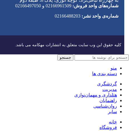
به چهارراه لبافی‌نژاد، کوچه انوری، پلاک 8، طبقه دوم
شماره‌های واحد فروش:
02166961509 و 02166497050
شماره‌‌ی واحد نشر:
02166488203
کلیه حقوق این وب سایت متعلق به انتشارات مهکامه می باشد.
جستجو
منو
دسته بندی ها
گردشگری
مدیریت
هتلداری و مهمان‌نوازی
راهنمایان
روان‌شناسی
سایر
خانه
فروشگاه