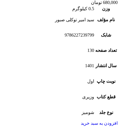
680,000
تومان
وزن
0.5 کیلوگرم
نام مؤلف
سید امیر توکلی صبور
شابک
9786227239799
تعداد صفحه
130
سال انتشار
1401
نوبت چاپ
اول
قطع کتاب
وزیری
نوع جلد
شومیز
افزودن به سبد خرید