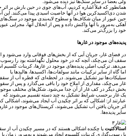
ولی بعضاً در سایر سنگ‌ها نیز دیده می‌شود.
همانطور که قبلاً اشاره کردیم، آب‌های جوی در حین بارش بر اثر 
شدن دی‌اکسید‌کربن هوا در آنها خاصیت اسیدی پیدا می‌کنند. این آ
حین عبور از میان شکاف‌ها و سطوح لایه‌بندی موجود در سنگ‌های
آهکی به‌مرور با آنها واکنش داده و پس از انحلال آنها، مجرایی عبو
خود را بزرگ‌تر می‌کند.
پدیده‌های موجود در غارها
در فضای غار، جریان آبی که از بخش‌های فوقانی وارد می‌شود و از
سقف آن می‌چکد، آنچه که در خود محلول نگهداشته بود را رسوب
می‌دهد. ترکیب اصلی پدیده‌های موجود در غارها، کربنات کلسیم 
اما گاه از سایر ترکیبات مانند سولفات‌ها، اکسیدها، هالیدها یا
سیلیکات‌ها نیز تشکیل می‌شوند. در لحظه‌ای که قطره آب از سق
غار می‌چکد، مقداری از املاح خود را باقی می‌گذارد و پس از سقو
بخش دیگر در کف غار از آن جدا می‌شود. شکل‌های مختلف موجود
یک غار برحسب شرایط تشکیل به چند دسته تقسیم می‌شوند که
عبارتند از: اشکالی که بر اثر چکیدن آب ایجاد می‌شوند، اشکالی که
اثر جریان یافتن آب تشکیل می‌شوند، کریستال‌های موجود در غارها
سایر پدیده‌ها.
استالاکتیت
یا چکنده اشکالی هستند که در مسیر چکیدن آب از س
با رسوب‌گذاری کربنات کلسیوم ایجاد می‌شوند و به‌مرور زمان با