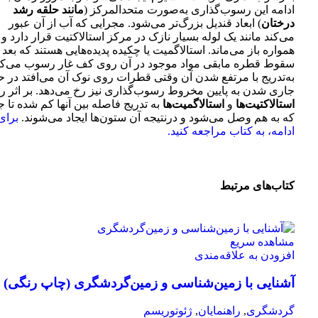
ادامه این رسوب‌گذاری به‌صورت متحدالمرکز (
مانند حلقه رشد
درختان
) ابعاد قندیل بزرگ‌تر می‌شود. مجرایی که آب از آن عبور
می‌کند مانند یک لوله بسیار نازک در مرکز استالاکتیت قرار دارد و
همواره باز می‌ماند. استالاگمیت یا چکیده پدیده‌هایی هستند که بعد 
سقوط قطره مابقی مواد موجود در آن روی کف غار رسوب می‌کن
به‌تدریج با مرتفع شدن آن وقتی قطرات روی نوک آن می‌افتد در ح
جاری شدن به پایین مخروط رسوب‌گذاری نیز رخ می‌دهد. بر اثر ر
استالاکتیت‌ها
و
استالاگمیت‌ها
به تدریج فاصله بین آنها کم شده تا جا
که به هم وصل می‌شود و درنتیجه آن ستون‌ها ایجاد می‌شوند.
برای
ادامه، به کتاب مراجعه کنید.
کتاب‌های مرتبط
مشاهده سریع
افزودن به علاقه‌مندی
آشنایی با زمین‌‌شناسی و زمین‌گردشگری (چاپ رنگی)
گردشگری
,
راهنمایان
,
ژئوتوریسم