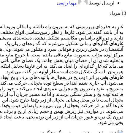
ارسال توسط
مهتا رابعی
13
مرداد
غار به حفره‌ای زیرزمینی که به بیرون راه داشته و امکان ورود ان
به آن باشد گفته می‌شود. غارها از نظر زمین‌شناسی انواع مختلف
دارند و درواقع براساس مکانیسم تشکیل دهنده، دسته‌بندی می‌شون
غارهای گدازه‌ای
زمانی تشکیل می‌شوند که گدازه‌های روان یک
آتشفشان در بخش زیرین و فوقانی سرد و متبلور می‌شوند، ولی ه
مرکز توده مذاب به‌صورت مایع باقی مانده است. با خروج مایع مذ
و تخلیه شدن آن از فضای میان بخش جامد، یک فضای خالی باقی
می‌ماند که غار گدازه‌ای را ایجاد می‌کند. به این غارها به‌دلیل اینکه
همزمان با سنگ تشکیل شده است،
غار اولیه
نیز گفته می‌شود.
غارهای یخی
بر اثر ذوب یخ در یخچال‌ها یا توده‌های برف و یخ ایجاد
می‌شود. آب جاری شده ابتدا در سطح توده یخچالی حرکت می‌کند ا
به‌تدریج با نفوذ به درون یخ مجرایی عمودی ایجاد می‌کند تا خود را ب
قاعده توده یخ و بستر سنگی برساند و ادامه مسیر جریان آب از زی
یخچال است تا در محل پیشانی یخچال از زیر یخ‌ها خارج شود. این
غارها گاه بر اثر حرکت یخچال از بین می‌روند یا به‌دلیل ذوب یخ‌ها 
می‌شوند. در مواردی نیز ریزش بهمن و حجم زیادی از یخ و برف به
درون یک دره و عبور جریان آب از زیر این توده یخی، باعث ایجاد غا
یخی می‌شود.