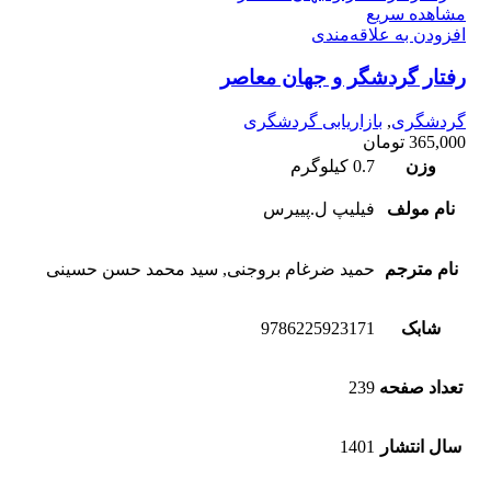
مشاهده سریع
افزودن به علاقه‌مندی
رفتار گردشگر و جهان معاصر
گردشگری
,
بازاریابی گردشگری
365,000
تومان
وزن
0.7 کیلوگرم
نام مولف
فیلیپ ل.پییرس
نام مترجم
حمید ضرغام بروجنی, سید محمد حسن حسینی
شابک
9786225923171
تعداد صفحه
239
سال انتشار
1401