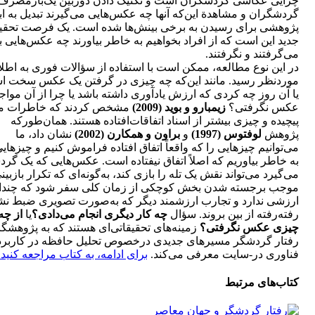
چرایی عکاسی گردشگران است و تکنیک دادن دوربین یک‌بارمصرف 
گردشگران و مشاهدة این‌که آنها چه عکس‌هایی می‌گیرند تبدیل به ا
پژوهشی برای رسیدن به برخی بینش‌ها شده است. یک فرصت تحقی
جدید این است که از افراد بخواهیم به خاطر بیاورند چه عکس‌هایی با
می‌گرفتند و نگرفتند.
در این نوع مطالعه، ممکن است با استفاده از سؤالات فوری به اطل
موردنظر رسید. مانند این‌که چه چیزی در گرفتن یک عکس سخت 
یا آن روز چه کردی که ارزش یادآوری داشته باشد یا چرا از آن مواج
عکس نگرفتی؟
زیمبارو و بوید (2009)
مشخص کردند که خاطرات ما
پیچیده و چیزی بیشتر از اسناد اتفاقات‌افتاده هستند. همان‌طورکه
پژوهش
لوفتوس (1997)
و
براون و همکارن (2002)
نشان داد، ما
می‌توانیم چیزهایی را که واقعاً اتفاق افتاده فراموش کنیم و چیزهایی
به خاطر بیاوریم که اصلاً اتفاق نیفتاده است. عکس‌هایی که یک گر
می‌گیرد می‌تواند نقش یک تله را بازی کند، به‌گونه‌ای که تکرار بازبینی
موجب برجسته شدن بخش کوچکی از زمان کلی سفر شود که چندا
ارزشی ندارد و تجارب ارزشمند دیگر که به‌صورت تصویری ضبط نشد
رفته‌رفته از بین بروند. سؤال
چه کار دیگری انجام می‎‌دادی؟
یا
از چه
چیزی عکس نگرفتی؟
زمینه‌های تحقیقاتی‌ای هستند که به پژوهشگ
رفتار گردشگر مسیرهای جدیدی درخصوص تحلیل حافظه در کاربرد
فناوری در-سایت معرفی می‌کند.
برای ادامه، به کتاب مراجعه کنید.
کتاب‌های مرتبط