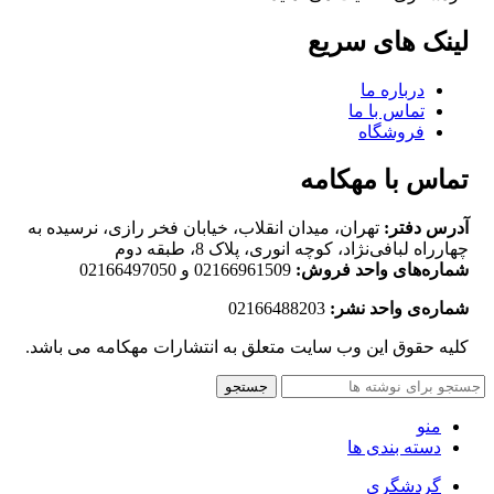
لینک های سریع
درباره ما
تماس با ما
فروشگاه
تماس با مهکامه
آدرس دفتر:
تهران، میدان انقلاب، خیابان فخر رازی، نرسیده به
چهارراه لبافی‌نژاد، کوچه انوری، پلاک 8، طبقه دوم
شماره‌های واحد فروش:
02166961509 و 02166497050
شماره‌‌ی واحد نشر:
02166488203
کلیه حقوق این وب سایت متعلق به انتشارات مهکامه می باشد.
جستجو
منو
دسته بندی ها
گردشگری