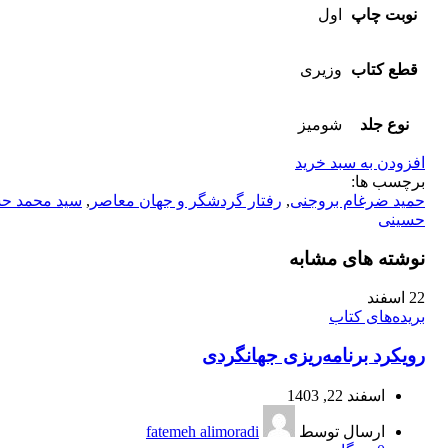
نوبت چاپ
اول
قطع کتاب
وزیری
نوع جلد
شومیز
افزودن به سبد خرید
برچسب ها:
حمید ضرغام بروجنی
,
رفتار گردشگر و جهان معاصر
,
سید محمد ح
حسینی
نوشته های مشابه
22
اسفند
بریده‌های کتاب
رویکرد برنامه‌‏ریزی جهانگردی
اسفند 22, 1403
ارسال توسط
fatemeh alimoradi