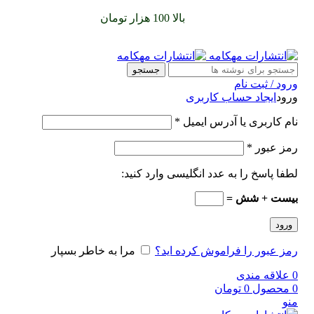
سفارشات خود را برای
بالا 100 هزار تومان
را با پیک رایگان تجربه
کنید
جستجو
ورود / ثبت نام
ورود
ایجاد حساب کاربری
نام کاربری یا آدرس ایمیل
*
رمز عبور
*
لطفا پاسخ را به عدد انگلیسی وارد کنید:
بیست + شش =
ورود
رمز عبور را فراموش کرده اید؟
مرا به خاطر بسپار
0
علاقه مندی
0
محصول
0
تومان
منو