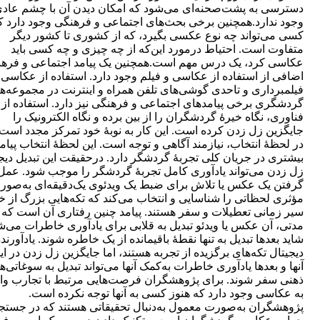
دسترسی به پشت‌صحنه‌ای می‌شود که امکان دیدن آن با چشم عاد
وجود ندارد.همچنین برخی بحث‌های اجتماعی و فرهنگی وجود دارد ک
کسی می‌تواند چه نوع عکسی بگیرد، که از کشوری تا کشور دیگر
متفاوت است. احتیاط درمورد این‌که از چه چیزی و چه کسی باید
عکاسی کرد، یک درس مهم است.همچنین یک پیامد اجتماعی و فره
اضافی از استفاده از عکاسی و فیلم وجود دارد. استفاده از عکاسی 
فیلمبرداری و تاحدی گوشی‌های تلفن همراه و اینترنت در مجموعه‌ه
گردشگری برخی پیامدهای اجتماعی و فرهنگی نیز دارد. استفاده از
فناوری، نگاه خیرۀ گردشگران را از بین برده و نگاه الکترونیک را
جایگزین زل زدن کرده است. این کار به نوبۀ خود تمرکز مجدد است
در لحظۀ انتخاب، نیازمند آگاهی و توجه است. این لحظۀ انتخاب پیام
بیشتری در جریان کلی تجربۀ گردشگر دارد. درحقیقت این تبدیل دیج
زل زدن می‌تواند یادآوری کامل تجربۀ گردشگر را موجب شود. عمل
گرفتن یک عکس یا تلاش برای ضبط یک ویدئوی یک‌دقیقه‌ای به‌صور
مؤثری لحظاتی را شناسایی و انتخاب می‌کند که تکه‌هایی بزرگ از 
سیر زمانی تعطیلات و سفر هستند. پیامد چنین رفتاری آن است که ب
مدتی، آن عکس یا ویدئو تبدیل به قلابی برای یادآوری خاطرات می‌ش
شاید بعدها تبدیل به تنها نقطۀ باقیمانده از یک خاطره شوند. یادآورند
دیجیتال تکه‌های برگزیده از تجربه هستند، اما جایگزین زل زدن در ای
آنها و بعدها یادآوری خاطرات به‌کمک آنها می‌تواند تبدیل به سوغاتی‌ه
ذهنی سفر شوند. برای پژوهشگران فرصت‌هایی مرتبط با تجارب وا
به عکاسی وجود دارد که هنوز کسی به آنها توجه نکرده است.
پژوهشگران به‌صورت معمول به‌دنبال تحقیقاتی هستند که در جست