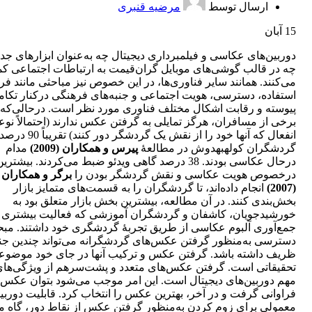
ارسال توسط
مرضیه قنبری
15
آبان
دوربین‌های عکاسی و فیلمبرداری دیجیتال چه به‌عنوان ابزارهای جدا
چه در قالب گوشی‌های موبایل گران‌قیمت به ارتباطات اجتماعی ک
می‌کنند. همانند سایر فناوری‌ها، در این خصوص نیز مباحثی مانند فر
استفاده، دسترسی، هویت اجتماعی و جنبه‌های فرهنگی درکنار تکام
پیوسته و رقابت اشکال مختلف فناوری مورد نظر است. درحالی‌که
برخی از مسافران، هرگز تمایلی به گرفتن عکس ندارند (احتمالاً نو
انفعال که آنها خود را از نقش یک گردشگر دور کنند) تقریباً 90 درص
گردشگران کولهبهدوش در مطالعۀ
پیرس و همکاران (2009)
مدام
درحال عکاسی بودند. 38 درصد گاهی ویدئو ضبط می‌کردند. بیشتر
درخصوص هویت عکاسی و نقش گردشگر بودن را
برگر و همکاران
(2007)
انجام داده‌اند، تا گردشگران را به قسمت‌های متمایز بازار
بخش‌بندی کنند. در آن مطالعه، بیشترین بخش بازار متعلق بود به
خورشیدجویان، کاشفان و گردشگران آموزشی که فعالیت بیشتری 
جمع‌آوری آلبوم عکاسی از طریق تجربۀ گردشگری خود داشتند. مب
دسترسی به‌منظور گرفتن عکس‌های گردشگرانه می‌تواند چندین جن
ظریف داشته باشد. گرفتن عکس و ترکیب آنها در جای خود موضوع
تحقیقاتی است. گرفتن عکس‌های متعدد و پشت‌سرهم از ویژگی‌ها
مهم دوربین‌های دیجیتال است. این امر موجب می‌شود بتوان عکس‌
فراوانی گرفت و در آخر، بهترین عکس را انتخاب کرد. قابلیت دوربی
معمولی برای زوم کردن به‌منظور گرفتن عکس از نقاط دور، گاه 