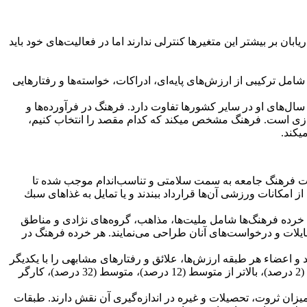
 و روانی قرار دارند. این عوامل در شكل 2-2. به تصور كشیده شده‌اند. بازاریابان بر بیشتر این متغیرها كنترلی ندارند اما در فعالیت‌های خود باید
مل تركیبی از ارزش‌های پایه‌ای، ادراكات، خواسته‌ها و رفتارهایی
و سال‌های او در سایر كشورها تفاوت دارد. فرهنگ در فرآورده‌ها و
وازی است. فرهنگ مشخص میکند كه كدام مقصد را انتخاب كنیم،
یکند.
یرات فرهنگ جامعه به سمت سلامتی و تناسب‌اندام موجب شده تا
 امكانات ورزشی آن‌ها قرارداد ببندند و یا تمایل به غذاهای سبك
خرده فرهنگ‌ها شامل ملیت‌ها، مذاهب، گروه‌های نژادی و مناطق
مایلات و درخواست‌های آنان طراحی می‌نمایند. هر خرده فرهنگ در
و اعضاء هر طبقه ارزش‌ها، علائق و رفتارهای مشابهی را با یكدیگر
قسمت میکنند. به طور مثال، دانشمندان اجتماعی 7 طبقه اجتماعی را در آمریكا كشف كرده‌اند: بالاتر از فوقانی (1 درصد)، پایین‌تر از فوقانی (2 درصد)، بالاتر از متوسط (12 درصد)، متوسط (32 درصد)، كارگر
 میزان ثروت، تحصیلات و غیره در اندازه‌گیری آن نقش دارند. طبقات