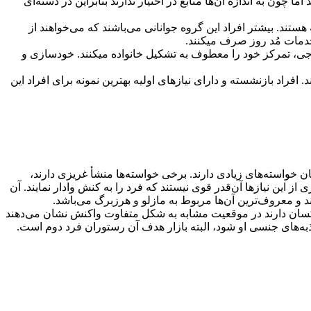
 چون به اندازه آن‌ها منابع در اختیار ندارند بنابراین در دسته‌ای
هستند. بیشتر افراد این گروه جوانانی می‌باشند كه می‌خواهند از
خدمات مُد روز صرف میکنند.
ولخرجی، تمركز خود را معطوف به تشكیل خانواده میکنند. خودسازی و
 افراد بازنشسته و دارای نیازهای اولیه بهترین نمونه برای افراد این
تبعیت می‌نماید: 1) انگیزش؛ 2) ادراك؛ 3) یادگیری و 4) اعتقادات. اشخاص هم‌زمان خواسته‌های زیادی دارند. برخی خواسته‌ها منشأ غریزی دارند،
ز این نیازها آن‌قدر قوی نیستند كه فرد را به كنش وادار نمایند. آن
و معروف‌ترین آن‌ها مربوط به مازلو و هرزبرگ می‌باشد.
یكسان دارند در موقعیت مشابه به شكل متفاوت واكنش نشان می‌دهند
ه‌های جنسی او شود، البته بازار هدف آن رستوران فرد دوم است.