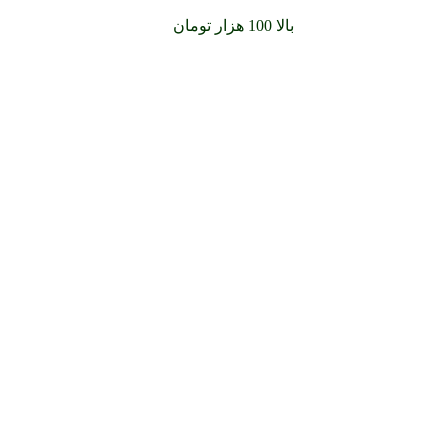
سفارشات خود را برای
بالا 100 هزار تومان
را با پیک رایگان تجربه کنید