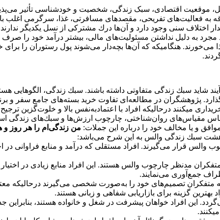
، موقعیت اقتصادی، سبک زندگی، شخصیت و خودشناسی تأثیر می‌پذیر
لاقه به فعالیت‌های تفریحی، مقصدهای مسافرتی، غذا، سرگرمی اغلب با م
دار اختلاف سنی وجود دارد و آن‌ها درك مشتركی از نسل یكدیگر ندارند.
مجرد به دلیل نداشتن مسئولیت‌های مالی، بیشتر درآمد خود را صرف تف
ا می‌خورند. هنگامیکه كه آن‌ها بچه‌دار می‌شوند پول رستوران را برای
ردند.
ند شاید سبك زندگی متفاوتی داشته باشند. سبك زندگی، الگوهایی هستن
گذارد. پژوهشگران در مطالعه‌ای تفاوت خرید بسته‌های جامع سفر و برن
یداری میکنند درحالیکه افراد با اعتمادبه‌نفس بالا و خلوت‌گزین ترجیح 
س مقیاس‌های روان‌شناختی، چارچوب ارزش‌ها و سبك‌های زندگی است.
افق و یا مخالف خود را درباره این جملات:
من زندگی‌ام را هر روز و
د. هشت سبك زندگی والس به این شرح می‌باشد:
الس قرار می‌گیرند. افراد مستقلی كه درآمد و منابع فراوانی در اختیا
 متفكران مدنظر چارچوب والس هستند. این افراد منابع زیادی در اختیا
اف جمع‌آوری می‌نمایند.
متفكران تصمیم‌های خود را به‌صورت شخصی می‌گیرند درحالیکه معتقدا
 بهترین گزینه برای بازاریابی شفاهی و زبانی هستند.
گردد. این افراد خواهان پیشرفت در شغل و خانواده هستند، بنابراین ج
یکنند.