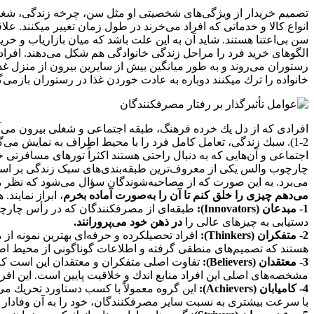
تصمیم خریدار از ویژگی‌های شخصیتی او مثل سن، چرخه زندگی، شغل
انواع كالا و خدماتی كه افراد می‌خرند در طول زمان تغییر میکنند. ع
سن بی‌اعتنا هستند. شاید آن به این علت باشد كه میان بازاریاب و خری
الگوهای خرید فرد را مراحل زندگی خانوادگی هم شكل می‌دهند. افراد 
رستوران می‌روند و به طور میانگین بیش از سایرین بیرون از منزل غذ
خانواده را ترك میکنند دوباره به عادت خوردن غذا در رستوران بازمی‌گ
افرادی كه از دل یك خرده فرهنگ، طبقه اجتماعی و شغلی بیرون می‌آی
2-1). سبك زندگی، تعامل كامل فرد را با محیط اطراف به نمایش می‌
اجتماعی و آن‌هایی كه به دنبال راحتی هستند اكثراً تورهای مسافرتی خر
چارچوب والس یكی از معروف‌ترین طبقه‌بندی‌های سبک زندگی بر اسا
می‌برد. به این صورت كه از مصاحبه‌شوندگان سؤال می‌شود كه نظر مو
می‌دهم چیزی را خلق كنم تا آن را به‌صورت آماده بخرم
، ابراز نماین
1- مبدعان (Innovators):
طبقه‌ای از مصرفکنندگان كه در رأس چارچوب و
دستیابی به چیزهای عالی را
در ذهن خود می‌پرورانند.
2- متفكران (Thinkers):
افراد تحصیلکرده و حرفه‌ای بهترین نمونه از
هستند كه تصمیم‌های منطقی گرفته و اطلاعات گوناگونی از محیط اطر
3- معتقدان (Believers):
تفاوت اصلی متفكران و معتقدان این است كه 
مشخصه‌های اصلی این افراد منابع اندك و خلاقیت پایین است. این افراد
4- كامیابان (Achievers):
این گروه معمولاً با كسب دستاورد تحریك می‌
با سرعت بیشتری به نسبت سایر مصرفکنندگان، خود را به آن وفادار م