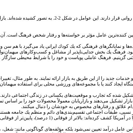
خریداران شدیداً تحت تأثیر ویژگی‌های فرهنگی، اجتماعی، شخصیتی
ن کننده‌ترین عامل مؤثر بر خواسته‌ها و رفتار شخص فرهنگ است. آن شا
نده‌ها و نمایانگرهای فرهنگی كه یك كودك ایرانی یاد می‌گیرد با هم سن 
ود. فرهنگ یك بخش جدایی‌ناپذیر از مشاغل و كسب‌وكارهای میهمان‌ن
سكنی گزینیم. فرهنگ عاملی پویاست و خود را با شرایط محیطی سازگار م
دمات جدید را از این طریق به بازار ارائه نمایند. به طور مثال، تغی
اه ایجاد كنند یا با مجموعه‌های ورزشی محلی برای استفاده میهمانان از
شكیل شده كه تجارب و موقعیت‌های یكسانی در زندگی اجتماعی دارند. 
ازار تشكیل می‌دهند و بازاریابان معمولاً محصولات خود را بر اساس ت
م علائق و رفتارهای مخصوص به خودشان را دنبال میکنند.
ر نسبی، طبقات اجتماعی تقسیم‌بندی‌های دائم و منظم یك جامعه هستند 
 اساس عامل درآمد تعیین نمی‌شود بلكه مؤلفه‌های گوناگونی مانند: شغل،