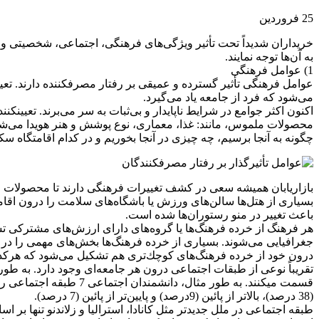
25
فروردین
به آن‌ها توجه نمایند.
1) عوامل فرهنگی
عوامل فرهنگی تأثیر گسترده و عمیقی بر رفتار مصرفکننده دارند. تعیی
می‌شود كه فرد از جامعه یاد می‌گیرد.
اكنون اكثر جوامع در شرایط ناپایدار و بی‌ثبات به سر می‌برند. تعیینکن
محصولات ملموس، مانند: غذا، معماری، نوع پوشش و هنر هویدا می‌ش
چگونه به آنجا برسیم، چه چیزی در آنجا بخوریم و در كدام اقامتگاه 
بازاریابان همیشه سعی در كشف تغییرات فرهنگی دارند تا محصولات و خ
بسیاری از هتل‌ها سالن‌های ورزش یا باشگاه‌های سلامت را درون اقامتگ
باعث تغییر در منو رستوران‌ها شده است.
هر فرهنگ از خرده فرهنگ‌ها یا گروه‌های دارای ارزش‌های مشتركی ت
جغرافیایی می‌شوند. بسیاری از خرده فرهنگ‌ها بخش‌های مهمی را در ب
درون خود از خرده فرهنگ‌های كوچك‌تری هم تشكیل می‌شود كه هركدا
تقریباً نوعی از طبقات اجتماعی درون هر جامعه‌ای وجود دارد. به طو
(38 درصد)، بالاتر از پائین (9درصد) و پایین‌تر از پائین (7 درصد).
طبقه اجتماعی در ملل جدیدتر مثل كانادا، استرالیا و زلاندنو تنها بر