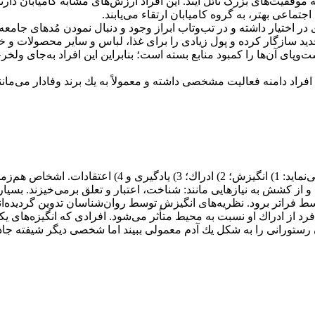
موفقیت‌های بزرگ نائل آیند. این افراد ارزش‌های مشابه كامیابان دارند اما
تماعی بهتر، به گروه كامیابان ارتقاء می‌یابند.
 اختیار داشته و در تب‌و‌تاب ابراز وجود و دنبال نمودن مُدهای جامعه 
دید سازگار كرده و پول زیادی را برای غذا، لباس و سایر محصولات و 
ست‌وپای آن‌ها را كمبود منابع بسته است؛ بنابراین این افراد به‌جای 
افراد دامنه فعالیت مشخصی داشته و معمولاً به یك برند وفادار می‌مانند.
خریدار از چهار عامل اصلی روان‌شناسانه در انتخاب‌های خود 
ز كشش به نیازهایی مانند: شناخت، اعتبار و تعلق برمی‌خیزند. بسیاری ا
فراتر برود. نظریه‌های انگیزش توسط روان‌شناسان تدوین گردیده‌اند 
د از ادراك او نسبت به محیط متأثر می‌شود. افرادی كه انگیزه‌های 
ستورانی را به شكل یك آدم معمولی ببیند اما شخصی دیگر شیفته جاذب