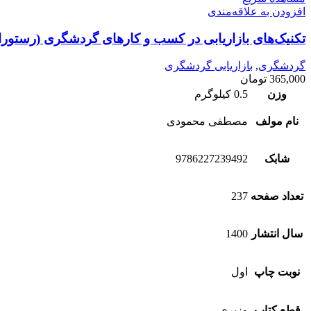
افزودن به علاقه‌مندی
تکنیک‌های بازاریابی در کسب و کارهای گردشگری (رستورا
گردشگری
,
بازاریابی گردشگری
365,000
تومان
وزن
0.5 کیلوگرم
نام مولف
مصطفی محمودی
شابک
9786227239492
تعداد صفحه
237
سال انتشار
1400
نوبت چاپ
اول
قطع کتاب
وزیری