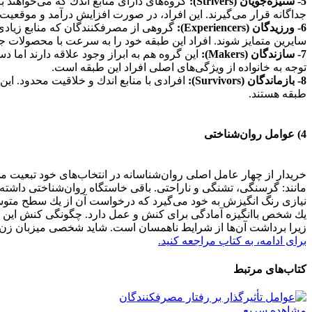
5- ستیزه‌جویان (Strivers):
گروه‌های دارای منابع اندك كه می‌خواهند به 
جداگانه قرار می‌گیرند. این افراد، در صورت افزایش درآمد و موقعیت اج
6- ورزیدگان (Experiencers):
گروهی از مصرفکنندگان كه منابع زیادی در
سایرین متمایز شوند. افراد این طبقه خود را به سرعت با محصولات ج
7- سازندگان (Makers):
این گروه هم به ابراز وجود علاقه دارند اما د
توجه به خانواده از ویژگی‌های اصلی افراد این طبقه است.
8- بازماندگان (Survivors):
افرادی با منابع اندك و خلاقیت محدود. این 
طبقه هستند.
4) عوامل روان‌شناختی
مانند: گرسنگی، تشنگی و ناراحتی. باقی خاستگاه روان‌شناختی داشته و ا
نیازی رنگ انگیزش به خود می‌گیرد كه درخواست آن از یك سطح متوسط 
یك شخص باانگیزه آمادگی برای كنش و عمل دارد. چگونگی كنش این فر
زیرا برداشت آن‌ها از شرایط ناهمسان است. شاید شخصی میزبان زن ر
برای ادامه، به کتاب مراجعه کنید.
کتاب‌های مرتبط
مشاهده سریع