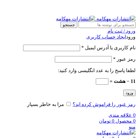
جستجو
ورود / ثبت نام
ورود
ایجاد حساب کاربری
نام کاربری یا آدرس ایمیل
*
رمز عبور
*
لطفا پاسخ را به عدد انگلیسی وارد کنید:
11 − هشت =
ورود
رمز عبور را فراموش کرده اید؟
مرا به خاطر بسپار
0
علاقه مندی
0
محصول
0
تومان
منو