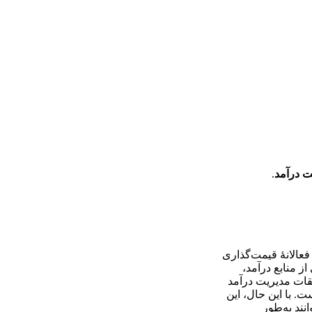
یت درآمد
.
 فعالانۀ قیمت‌گذاری
از منابع درآمد،
یقات مدیریت درآمد
. با این حال، این
نند به‌طور