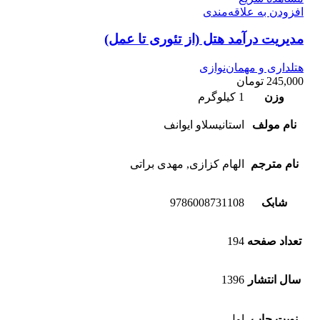
افزودن به علاقه‌مندی
مدیریت درآمد هتل (از تئوری تا عمل)
هتلداری و مهمان‌نوازی
245,000
تومان
وزن
1 کیلوگرم
نام مولف
استانیسلاو ایوانف
نام مترجم
الهام کزازی, مهدی براتی
شابک
9786008731108
تعداد صفحه
194
سال انتشار
1396
نوبت چاپ
اول