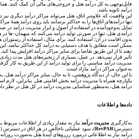
درآمد ثانویه باشد.
این واقعیت که علاوه‌بر اتاق، هتل می‌تواند مراکز درآمد دیگری نیز 
تنها درآمدهای اتاق‌ها را به حداکثر برسانند باید روی درآمد همۀ مرا
تمایل به‌وجود‌آمده در استفاده از اصول و ابزار مدیریت درآمد در ص
درآمدی هتل، تنها در صورتی تولید درآمد می‌کنند که میهمان¬ها در
بدون اقامت در آن؛ استفاده کنند. برای مثال، استفاده از رستوران هتل
ممکن است مطابق با هدف دستیابی به درآمد کل حداکثر نباشد. این 
دهند تا از این طریق تقاضا برای سایر مراکز درآمد افزایش پیدا ک
تأثیر قرار نمی‌دهد. در عمل، بسیاری از زنجیره‌های هتل مدت زیادی 
مدیریت درآمد مناسبی را برای تولید درآمد از این طریق به کار گرفت
به‌عنوان مراکز درآمد مازاد است.
با این حال، از دیدگاه پژوهشی، تا به حال، سایر مراکز درآمد هتل، 
یکپارچه همراه با مدیریت درآمد بخش اقامتی هتل. بنابراین، لازم 
درآمد هتل، به‌منظور شناسایی مدیریت درآمد در کل هتل در نظر داش
داده‌ها و اطلاعات
به‌کارگیری
مدیریت درآمد
نیاز به مقدار زیادی از اطلاعات مربوط به
دسترس(
RevPAR
)، سود عملیاتی ناخالص در هر اتاق در دسترس (
R
درآمد نیاز به اطلاعاتی درمورد رزروهای آیندۀ هتل به‌صورت روزانه 