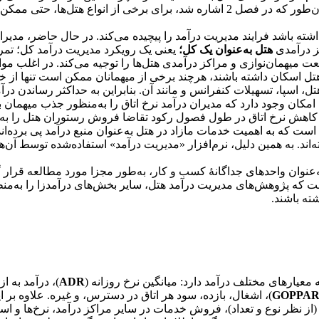
قابل‌توجهی به کل درآمد هتل و خروجی‌های مالی آن کمک کنند. همان‌طور که در فصل 2 اشاره شد، برای برخی از ا
داشته باشد فرایند مدیریت درآمد را پیچیده می‌کند. در حال حاضر، مدیرا
کز درآمدی
هتل به‌عنوان یک کل؛
یعنی یک رویکرد مدیریت درآمد کل؛ تمرک
نعت میهمان‌نوازی و مراکز درآمدی هتل‌ها را توجیه می‌کند. در اغلب موا
 هتل اسکان داشته باشند، هرچند برخی از میهمانان ممکن است تنها از 
، اسپا، تسهیلات کنفرانس و مانند آن. بنابراین به حداکثر رساندن درآمد
امکان وجود دارد که مدیران درآمد نرخ اتاق را به‌منظور جذب میهمان 
ند. کاهش نرخ اتاق در طول فصول رکود تقاضا فروش رستوران هتل را به
است که به اهمیت خدمات مازاد در هتل به‌عنوان منبع درآمد پی برده‌اند
ه‌اند. به همین دلیل، نرم‌افزار «مدیریت درآمد» استفاده‌شده توسط آن‌
به‌عنوان واحدهای جداگانۀ کسب و کار، به‌طور مجزا مورد مطالعه قرار گ
است که پژوهش‌های مدیریت درآمد هتل، سایر بخش‌های درآمدزا را به‌م
ته باشند.
 معیارهای مختلف درآمد دارد: میانگین نرخ روزانه (
ADR
)، درآمد به از
GOPPA
)، اشغال، بازده، سود هر اتاق در دسترس، و غیره. علاوه بر
(از نظر نوع و تعداد)، فروش خدمات در سایر مراکز درآمد، نرخ‌ها و است