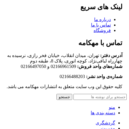
لینک های سریع
درباره ما
تماس با ما
فروشگاه
تماس با مهکامه
آدرس دفتر:
تهران، میدان انقلاب، خیابان فخر رازی، نرسیده به
چهارراه لبافی‌نژاد، کوچه انوری، پلاک 8، طبقه دوم
شماره‌های واحد فروش:
02166961509 و 02166497050
شماره‌‌ی واحد نشر:
02166488203
کلیه حقوق این وب سایت متعلق به انتشارات مهکامه می باشد.
جستجو
منو
دسته بندی ها
گردشگری
مدیریت