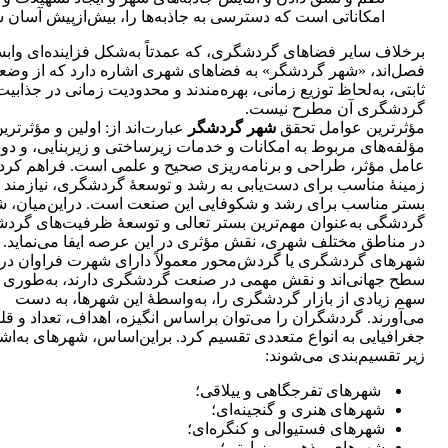
امکاناتی است که دسترسی به جاذبه‌ها را، بیش‌از‌پیش آسان س
برخلاف سایر فضاهای گردشگری، که عمدتاً به‌شکل فزاینده‌ای وابست
فصل‌ا‌ند، «شهر گردشگر» به فضاهای شهری اشاره دارد که از وضع
ثابتی، به‌لحاظ توزیع زمانی، بهره‌مندند و محدودیت زمانی در جذابیت
گردشگری آن مطرح نیست.
مؤثرترین عوامل تحقق
شهر گردشگر
عبارت‌اند از: اولین و مؤثرتری
مؤلفه‌های مربوط به امکانات و خدمات زیرساختی و زیربنایی، و دو
عامل مؤثر، طراحی و برنامه‌ریزی صحیح و علمی است. فراهم کرد
زمینۀ مناسب برای دست‌یابی به رشد و توسعۀ گردشگری، نیازمند ا
بستر مناسب برای رشد و شکوفایی این صنعت است. دراین‌میان، ش
گردشگی به‌عنوان مهم‌ترین بستر تعالی و توسعۀ ظرفیت‌های گرد
در مناطق مختلف شهری، نقش مؤثری در این عرصه ایفا می‌نماید.
شهرهای گردشگری یا گردش‌‌محور معمولاً دارای شهرت فراوان در
سطح جهانی‌اند و نقش مهمی در صنعت گردشگری دارند، به‌طوری 
سهم زیادی از بازار گردشگری را، به‌واسطۀ این شهرها، به ‌دست
می‌آورند. گردشگران را می‌توان براساس انگیزه، اهداف، تعداد و قل
جغرافیایی به انواع متعددی تقسیم کرد. براین‌اساس، شهرهای به‌اش
زیر تقسیم‌بندی می‌شوند:
شهرهای تفرجگاهی و ییلاقی؛
شهرهای هنری و گنجینه‌ای؛
شهرهای فستیوالی و کنگره‌ای؛
شهرهای مذهبی و زیارتی؛