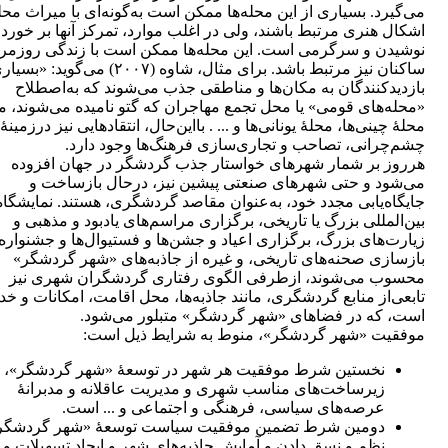
می‌گیرد. بسیاری از این محله‌ها ممکن است به‌گونه‌ای با میراث مح
اشکال هنری مرتبط باشند، ولی در اغلب موارد، تمرکز آنها بر خورد
نوشیدن و سرگرمی است. این محله‌ها ممکن است با زندگی روزمر
ساکنان نیز مرتبط باشد. برای مثال، شاوه (۲۰۰۷) می‌گوید
بازدیدکنندگان به مکان‌ها و مناطقی جذب می‌شوند که به‌اصطلاح
«محله‌های قومی» یا محل تجمع مهاجران که گتو نامیده می‌شوند، ما
محلۀ چینی‌ها، محلۀ یونانی‌ها و ... . بااین‌حال، انتقادهایی نیز درزمینۀ
چشم‌چرانی، تصاحب و تجاری‌سازی فرهنگ‌ها وجود دارد.
هرروز بر شمار شهرهای خواستار جذب گردشگر در جهان افزوده
می‌شود و حتی شهرهای صنعتی پیشین نیز، درحال بازساخت و
جایگاه‌یابی مجدد خود، به‌عنوان مقاصد گردشگری، هستند. نمایشگاه
بین‌المللی بزرگ یا تاریخی، برگزاری مراسم‌های یادبود و مذهبی و
زیارت‌های بزرگ، برگزاری اعیاد و جشن‌ها و فستیوال‌ها و جشنواره‌ه
بازسازی صحنه‌های تاریخی، و غیره از جاذبه‌های «شهر گردشگر»
محسوب می‌شوند، ازطرفی الگوی رفتاری گردشگران شهری نیز
تابعی‌از منابع گردشگری، مانند جاذبه‌ها، محل اقامت، امکانات و خ
است، که در فضاهای «شهر گردشگر» متبلور می‌شود.
موفقیت «شهر گردشگر»، منوط به شرایط ذیل است:
نخستین شرط موفقیت هر شهر در توسعۀ «شهر گردشگر»، 
زیرساخت‌های مناسب شهری و مدیریت عاقلانه و مدبرانۀ
عرصه‌های سیاسی، فرهنگی و اجتماعی و ... است.
دومین شرط تضمین موفقیت سیاست توسعۀ «شهر گردشگر
نظم و نسق دادن و آمایش جاذبه‌های شهر و ایجاد تسهیلات و