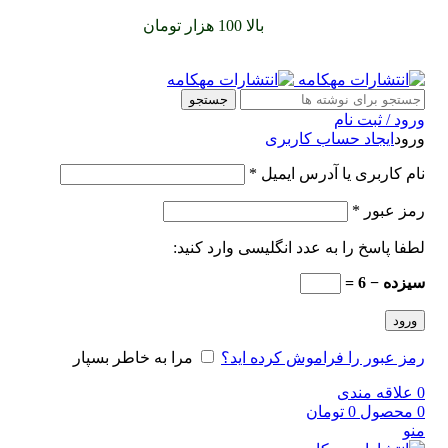
سفارشات خود را برای
بالا 100 هزار تومان
را با پیک رایگان تجربه
کنید
جستجو
ورود / ثبت نام
ورود
ایجاد حساب کاربری
نام کاربری یا آدرس ایمیل
*
رمز عبور
*
لطفا پاسخ را به عدد انگلیسی وارد کنید:
سیزده − 6 =
ورود
رمز عبور را فراموش کرده اید؟
مرا به خاطر بسپار
0
علاقه مندی
0
محصول
0
تومان
منو