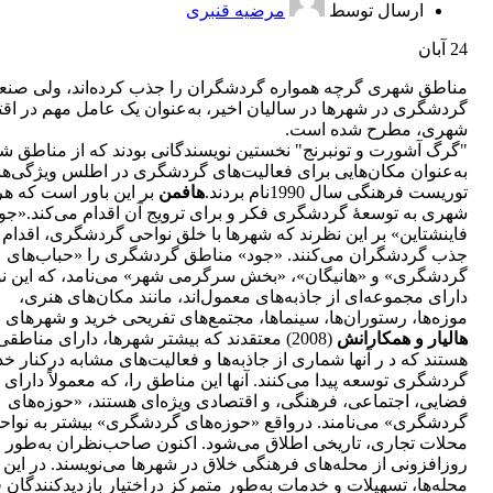
ارسال توسط
مرضیه قنبری
24
آبان
مناطق شهری گرچه همواره گردشگران را جذب کرده‌اند، ولی صن
گردشگری در شهرها در سالیان اخیر، به‌عنوان یک عامل مهم در اقت
شهری، مطرح شده است.
"گرگ آشورت و تونبرنج" نخستین نویسندگانی بودند که از مناطق 
به‌عنوان مکان‌هایی برای فعالیت‌های گردشگری در اطلس ویژگی‌ه
توریست فرهنگی سال 1990نام بردند.
هافمن
بر این باور است که هر
شهری به توسعۀ گردشگری فکر و برای ترویج آن اقدام می‌کند.«جود
فاینشتاین» بر این نظرند که شهرها با خلق نواحی گردشگری، اقدام 
جذب گردشگران می‌کنند. «جود» مناطق گردشگری را «حباب‌های
گردشگری» و «هانیگان»، «بخش سرگرمی شهر» می‌نامد، که این ن
دارای مجموعه‌ای از جاذبه‌های معمول‌اند، مانند مکان‌های هنری،
موزه‌ها، رستوران‌ها، سینماها، مجتمع‌های تفریحی خرید و شهرهای ب
هالیار و همکارانش
(2008) معتقدند که بیشتر شهرها، دارای مناطقی
هستند که د ر آنها شماری از جاذبه‌ها و فعالیت‌های مشابه درکنار خ
گردشگری توسعه پیدا می‌کنند. آنها این مناطق را، که معمولاً دارای
فضایی، اجتماعی، فرهنگی، و اقتصادی ویژه‌ای هستند، «حوزه‌های
گردشگری» می‌نامند. درواقع «حوزه‌های گردشگری» بیشتر به نواح
محلات تجاری، تاریخی اطلاق می‌شود. اکنون صاحب‌نظران به‌طور
روزافزونی از محله‌های فرهنگی خلاق در شهرها می‌نویسند. در این
محله‌ها، تسهیلات و خدمات به‌طور متمرکز دراختیار بازدید‌کنندگان 